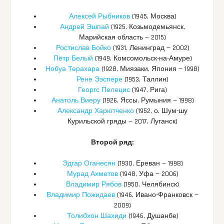
Алексей Рыбников
(1945, Москва)
Андрей Эшпай
(1925, Козьмодемьянск,
Марийская область — 2015)
Ростислав Бойко
(1931, Ленинград — 2002)
Пётр Белый
(1949, Комсомольск-на-Амуре)
Нобуа Терахара
(1928, Миязаки, Япония — 1998)
Рене Ээспере
(1953, Таллин)
Георгс Пелецис
(1947, Рига)
Анатоль Виеру
(1926, Яссы, Румыния — 1998)
Александр Харютченко
(1952, о. Шум-шу
Курильской гряды — 2017, Луганск)
Второй ряд:
Эдгар Оганесян
(1930, Ереван — 1998)
Мурад Ахметов
(1948, Уфа — 2006)
Владимир Рябов
(1950, Челябинск)
Владимир Пожидаев
(1946, Ивано-Франковск —
2009)
Толибхон Шахиди
(1946, Душанбе)