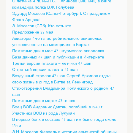
О летчике 4 гв. ИАП С.Т. Апинове (1918-1943) в книге
командира полка В.Ф. Голубева
Эдуард Мосесов (Санкт-Петербург). С праздником
Флага Арцаха!
Э. Мосесов (СПб). Кто есть кто
Предложение 22 мая
Авиаторы 4-го гв. истребительного авиаполка,
увековеченные на мемориале в Борках
Памятные дни в мае 47 штурмового авиаполка
База данных 47 шап и публикации в Интернете
Третья версия плаката — летчики 47 шап
О третьей версии плаката 47 шап
Воздушный стрелок 47 шап Сергей Архипов отдал
свою жизнь в 21 год в Битве за Ленинград
Стихотворения Владимира Полянского о родном 47
шап
Памятные дни в марте 47-го шап
Боец ВОВ Андраник Давтян, погибший в 1943 г.
Участники ВОВ из рода Лулукян
В первых боях в составе 47 шап им было тогда около
18-ти
Э.Н. Мосесов. Февраль в истории армянской общины