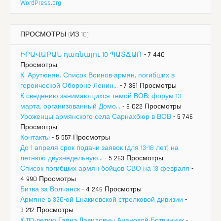
WordPress.org
ПРОСМОТРЫ (ИЗ 10)
ԻՐԱՎԱԲԱՆ դառնալու 10 ՊԱՏՃԱՌ
- 7 440
Просмотры
К. Арутюнян. Список Воинов-армян, погибших в
героической Обороне Ленин...
- 7 361 Просмотры
К сведению занимающихся темой ВОВ: форум 13
марта, организованный Домо...
- 6 022 Просмотры
Уроженцы армянского села Сарнахбюр в ВОВ
- 5 746
Просмотры
Контакты
- 5 557 Просмотры
До 1 апреля срок подачи заявок (для 13-18 лет) на
летнюю двухнедельную...
- 5 263 Просмотры
Список погибших армян бойцов СВО на 13 февраля
-
4 990 Просмотры
Битва за Волчанск
- 4 246 Просмотры
Армяне в 320-ой Енакиевской стрелковой дивизии
-
3 212 Просмотры
К 110-летию Гаянэ Давидовны Анановой-Ботвинник
-