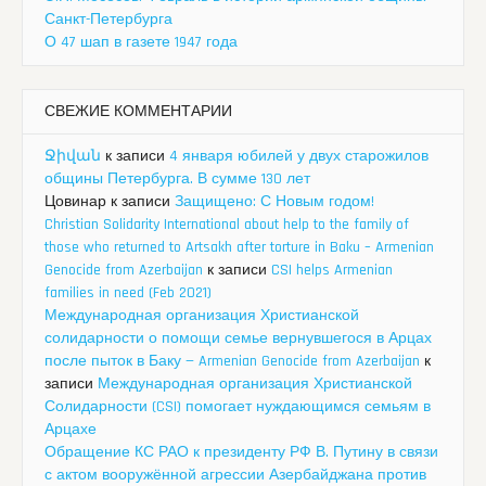
Санкт-Петербурга
О 47 шап в газете 1947 года
СВЕЖИЕ КОММЕНТАРИИ
Ջիվան
к записи
4 января юбилей у двух старожилов
общины Петербурга. В сумме 130 лет
Цовинар
к записи
Защищено: С Новым годом!
Christian Solidarity International about help to the family of
those who returned to Artsakh after torture in Baku – Armenian
Genocide from Azerbaijan
к записи
CSI helps Armenian
families in need (Feb 2021)
Международная организация Христианской
солидарности о помощи семье вернувшегося в Арцах
после пыток в Баку — Armenian Genocide from Azerbaijan
к
записи
Международная организация Христианской
Солидарности (CSI) помогает нуждающимся семьям в
Арцахе
Обращение КС РАО к президенту РФ В. Путину в связи
с актом вооружённой агрессии Азербайджана против