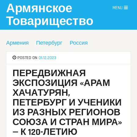
Skip
Армянское
MENU
to
content
Товарищество
Армения
Петербург
Россия
POSTED ON
01.12.2023
ПЕРЕДВИЖНАЯ
ЭКСПОЗИЦИЯ «АРАМ
ХАЧАТУРЯН,
ПЕТЕРБУРГ И УЧЕНИКИ
ИЗ РАЗНЫХ РЕГИОНОВ
СОЮЗА И СТРАН МИРА»
— К 120-ЛЕТИЮ