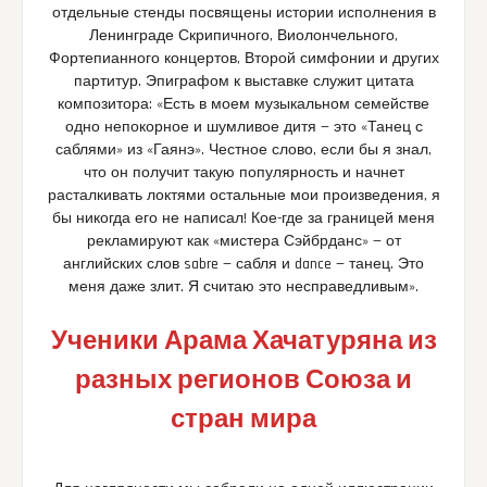
отдельные стенды посвящены истории исполнения в
Ленинграде Скрипичного, Виолончельного,
Фортепианного концертов, Второй симфонии и других
партитур. Эпиграфом к выставке служит цитата
композитора: «Есть в моем музыкальном семействе
одно непокорное и шумливое дитя — это «Танец с
саблями» из «Гаянэ». Честное слово, если бы я знал,
что он получит такую популярность и начнет
расталкивать локтями остальные мои произведения, я
бы никогда его не написал! Кое-где за границей меня
рекламируют как «мистера Сэйбрданс» — от
английских слов sabre — сабля и dance — танец. Это
меня даже злит. Я считаю это несправедливым».
Ученики Арама Хачатуряна из
разных регионов Союза и
стран мира