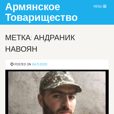
Skip
Армянское
MENU
to
content
Товарищество
МЕТКА: АНДРАНИК
НАВОЯН
POSTED ON
04.11.2020