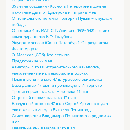
О группе «Миабан»
35-летие создания «Крунк» в Петербурге и другие
памятные даты от Цицерона и Тиграна Мец
От гениального потомка Григория Пушки — к пушкам
победы
О летчике 4 гв. ИАП С.Т. Апинове (1918-1943) в книге
командира полка В.Ф. Голубева
Эдуард Мосесов (Санкт-Петербург). С праздником
Флага Арцаха!
Э. Мосесов (СПб). Кто есть кто
Предложение 22 мая
Авиаторы 4-го гв. истребительного авиаполка,
увековеченные на мемориале в Борках
Памятные дни в мае 47 штурмового авиаполка
База данных 47 шап и публикации в Интернете
Третья версия плаката — летчики 47 шап
О третьей версии плаката 47 шап
Воздушный стрелок 47 шап Сергей Архипов отдал
свою жизнь в 21 год в Битве за Ленинград
Стихотворения Владимира Полянского о родном 47
шап
Памятные дни в марте 47-го шап