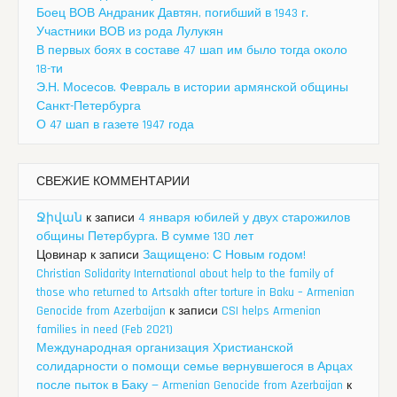
Боец ВОВ Андраник Давтян, погибший в 1943 г.
Участники ВОВ из рода Лулукян
В первых боях в составе 47 шап им было тогда около
18-ти
Э.Н. Мосесов. Февраль в истории армянской общины
Санкт-Петербурга
О 47 шап в газете 1947 года
СВЕЖИЕ КОММЕНТАРИИ
Ջիվան
к записи
4 января юбилей у двух старожилов
общины Петербурга. В сумме 130 лет
Цовинар
к записи
Защищено: С Новым годом!
Christian Solidarity International about help to the family of
those who returned to Artsakh after torture in Baku – Armenian
Genocide from Azerbaijan
к записи
CSI helps Armenian
families in need (Feb 2021)
Международная организация Христианской
солидарности о помощи семье вернувшегося в Арцах
после пыток в Баку — Armenian Genocide from Azerbaijan
к