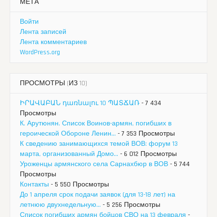
МЕТА
Войти
Лента записей
Лента комментариев
WordPress.org
ПРОСМОТРЫ (ИЗ 10)
ԻՐԱՎԱԲԱՆ դառնալու 10 ՊԱՏՃԱՌ
- 7 434
Просмотры
К. Арутюнян. Список Воинов-армян, погибших в
героической Обороне Ленин...
- 7 353 Просмотры
К сведению занимающихся темой ВОВ: форум 13
марта, организованный Домо...
- 6 012 Просмотры
Уроженцы армянского села Сарнахбюр в ВОВ
- 5 744
Просмотры
Контакты
- 5 550 Просмотры
До 1 апреля срок подачи заявок (для 13-18 лет) на
летнюю двухнедельную...
- 5 256 Просмотры
Список погибших армян бойцов СВО на 13 февраля
-