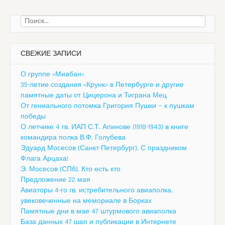
Найти:
СВЕЖИЕ ЗАПИСИ
О группе «Миабан»
35-летие создания «Крунк» в Петербурге и другие
памятные даты от Цицерона и Тиграна Мец
От гениального потомка Григория Пушки — к пушкам
победы
О летчике 4 гв. ИАП С.Т. Апинове (1918-1943) в книге
командира полка В.Ф. Голубева
Эдуард Мосесов (Санкт-Петербург). С праздником
Флага Арцаха!
Э. Мосесов (СПб). Кто есть кто
Предложение 22 мая
Авиаторы 4-го гв. истребительного авиаполка,
увековеченные на мемориале в Борках
Памятные дни в мае 47 штурмового авиаполка
База данных 47 шап и публикации в Интернете