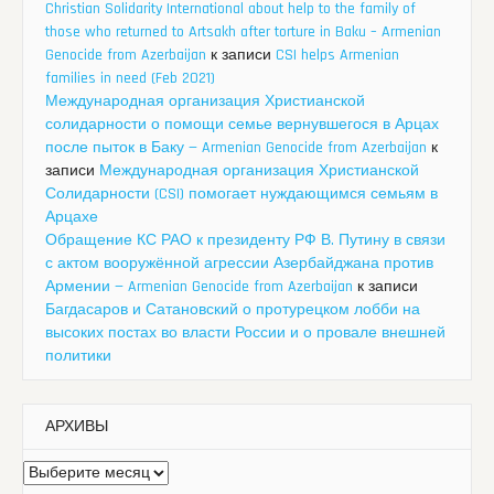
Christian Solidarity International about help to the family of
those who returned to Artsakh after torture in Baku – Armenian
Genocide from Azerbaijan
к записи
CSI helps Armenian
families in need (Feb 2021)
Международная организация Христианской
солидарности о помощи семье вернувшегося в Арцах
после пыток в Баку — Armenian Genocide from Azerbaijan
к
записи
Международная организация Христианской
Солидарности (CSI) помогает нуждающимся семьям в
Арцахе
Обращение КС РАО к президенту РФ В. Путину в связи
с актом вооружённой агрессии Азербайджана против
Армении — Armenian Genocide from Azerbaijan
к записи
Багдасаров и Сатановский о протурецком лобби на
высоких постах во власти России и о провале внешней
политики
АРХИВЫ
Архивы