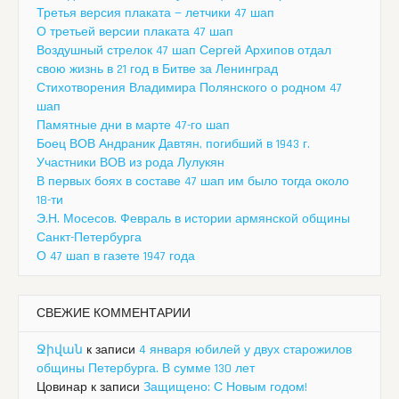
Третья версия плаката — летчики 47 шап
О третьей версии плаката 47 шап
Воздушный стрелок 47 шап Сергей Архипов отдал
свою жизнь в 21 год в Битве за Ленинград
Стихотворения Владимира Полянского о родном 47
шап
Памятные дни в марте 47-го шап
Боец ВОВ Андраник Давтян, погибший в 1943 г.
Участники ВОВ из рода Лулукян
В первых боях в составе 47 шап им было тогда около
18-ти
Э.Н. Мосесов. Февраль в истории армянской общины
Санкт-Петербурга
О 47 шап в газете 1947 года
СВЕЖИЕ КОММЕНТАРИИ
Ջիվան
к записи
4 января юбилей у двух старожилов
общины Петербурга. В сумме 130 лет
Цовинар
к записи
Защищено: С Новым годом!