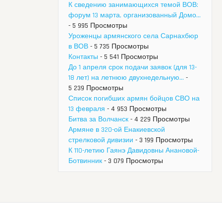
К сведению занимающихся темой ВОВ:
форум 13 марта, организованный Домо...
- 5 995 Просмотры
Уроженцы армянского села Сарнахбюр
в ВОВ
- 5 735 Просмотры
Контакты
- 5 541 Просмотры
До 1 апреля срок подачи заявок (для 13-
18 лет) на летнюю двухнедельную...
-
5 239 Просмотры
Список погибших армян бойцов СВО на
13 февраля
- 4 953 Просмотры
Битва за Волчанск
- 4 229 Просмотры
Армяне в 320-ой Енакиевской
стрелковой дивизии
- 3 199 Просмотры
К 110-летию Гаянэ Давидовны Анановой-
Ботвинник
- 3 079 Просмотры