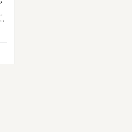
ия
из
ов
.