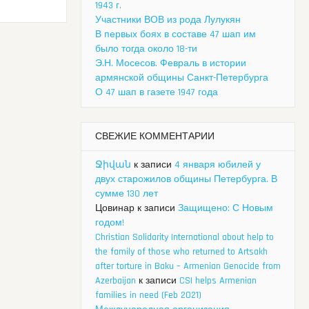
1943 г.
Участники ВОВ из рода Лулукян
В первых боях в составе 47 шап им
было тогда около 18-ти
Э.Н. Мосесов. Февраль в истории
армянской общины Санкт-Петербурга
О 47 шап в газете 1947 года
СВЕЖИЕ КОММЕНТАРИИ
Ջիվան
к записи
4 января юбилей у
двух старожилов общины Петербурга. В
сумме 130 лет
Цовинар
к записи
Защищено: С Новым
годом!
Christian Solidarity International about help to
the family of those who returned to Artsakh
after torture in Baku – Armenian Genocide from
Azerbaijan
к записи
CSI helps Armenian
families in need (Feb 2021)