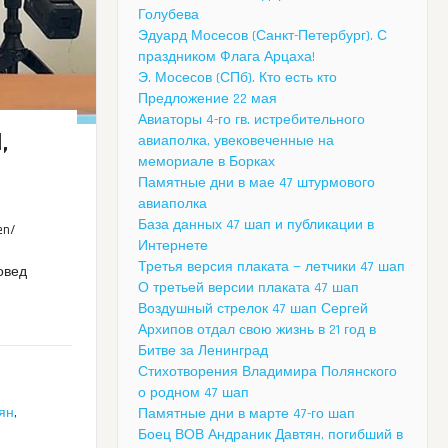
Голубева
Эдуард Мосесов (Санкт-Петербург). С
праздником Флага Арцаха!
Э. Мосесов (СПб). Кто есть кто
Предложение 22 мая
Авиаторы 4-го гв. истребительного
,
авиаполка, увековеченные на
мемориале в Борках
Памятные дни в мае 47 штурмового
авиаполка
База данных 47 шап и публикации в
en/
Интернете
Третья версия плаката — летчики 47 шап
овед
О третьей версии плаката 47 шап
Воздушный стрелок 47 шап Сергей
Архипов отдал свою жизнь в 21 год в
Битве за Ленинград
Стихотворения Владимира Полянского
о родном 47 шап
ян
,
Памятные дни в марте 47-го шап
Боец ВОВ Андраник Давтян, погибший в