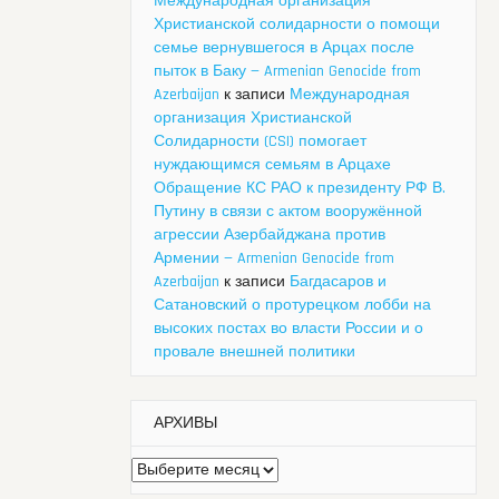
Международная организация
Христианской солидарности о помощи
семье вернувшегося в Арцах после
пыток в Баку — Armenian Genocide from
Azerbaijan
к записи
Международная
организация Христианской
Солидарности (CSI) помогает
нуждающимся семьям в Арцахе
Обращение КС РАО к президенту РФ В.
Путину в связи с актом вооружённой
агрессии Азербайджана против
Армении — Armenian Genocide from
Azerbaijan
к записи
Багдасаров и
Сатановский о протурецком лобби на
высоких постах во власти России и о
провале внешней политики
АРХИВЫ
Архивы