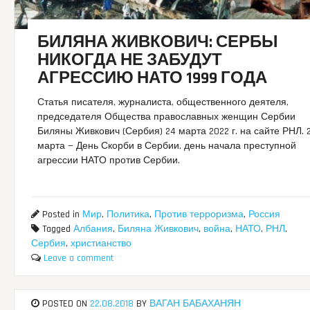
БИЛЯНА ЖИВКОВИЧ: СЕРБЫ
НИКОГДА НЕ ЗАБУДУТ
АГРЕССИЮ НАТО 1999 ГОДА
Статья писателя, журналиста, общественного деятеля,
председателя Общества православных женщин Сербии
Биляны Живкович (Сербия) 24 марта 2022 г. на сайте РНЛ. 
марта — День Скорби в Сербии, день начала преступной
агрессии НАТО против Сербии.
Posted in
Мир
,
Политика
,
Против терроризма
,
Россия
Tagged
Албания
,
Биляна Живкович
,
война
,
НАТО
,
РНЛ
,
Сербия
,
христианство
Leave a comment
POSTED ON
22.08.2018
BY
ВАГАН БАБАХАНЯН