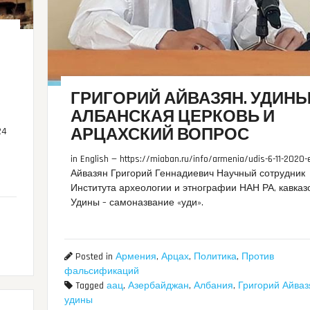
ГРИГОРИЙ АЙВАЗЯН. УДИНЫ
АЛБАНСКАЯ ЦЕРКОВЬ И
АРЦАХСКИЙ ВОПРОС
24
in English — https://miaban.ru/info/armenia/udis-6-11-2020-
Айвазян Григорий Геннадиевич Научный сотрудник
Института археологии и этнографии НАН РА, кавказ
Удины – самоназвание «уди».
Posted in
Армения
,
Арцах
,
Политика
,
Против
фальсификаций
Tagged
аац
,
Азербайджан
,
Албания
,
Григорий Айваз
удины