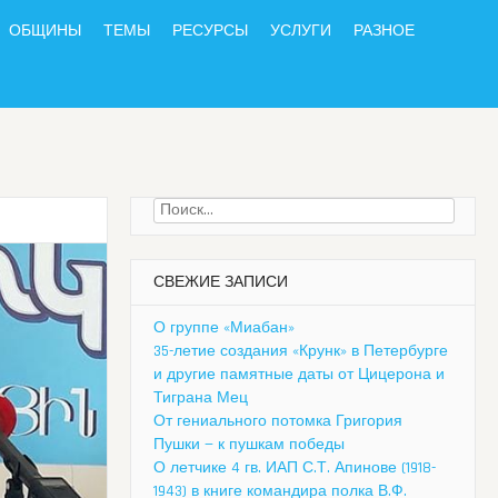
ОБЩИНЫ
ТЕМЫ
РЕСУРСЫ
УСЛУГИ
РАЗНОЕ
Найти:
СВЕЖИЕ ЗАПИСИ
О группе «Миабан»
35-летие создания «Крунк» в Петербурге
и другие памятные даты от Цицерона и
Тиграна Мец
От гениального потомка Григория
Пушки — к пушкам победы
О летчике 4 гв. ИАП С.Т. Апинове (1918-
1943) в книге командира полка В.Ф.