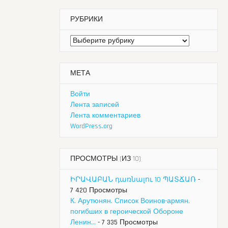
РУБРИКИ
Рубрики
МЕТА
Войти
Лента записей
Лента комментариев
WordPress.org
ПРОСМОТРЫ (ИЗ 10)
ԻՐԱՎԱԲԱՆ դառնալու 10 ՊԱՏՃԱՌ
-
7 420 Просмотры
К. Арутюнян. Список Воинов-армян,
погибших в героической Обороне
Ленин...
- 7 335 Просмотры