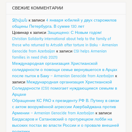
СВЕЖИЕ КОММЕНТАРИИ
Ջիվան
к записи
4 января юбилей у двух старожилов
общины Петербурга. В сумме 130 лет
Цовинар
к записи
Защищено: С Новым годом!
Christian Solidarity International about help to the family of
those who returned to Artsakh after torture in Baku – Armenian
Genocide from Azerbaijan
к записи
CSI helps Armenian
families in need (Feb 2021)
Международная организация Христианской
солидарности о помощи семье вернувшегося в Арцах
после пыток в Баку — Armenian Genocide from Azerbaijan
к
записи
Международная организация Христианской
Солидарности (CSI) помогает нуждающимся семьям в
Арцахе
Обращение КС РАО к президенту РФ В. Путину в связи
с актом вооружённой агрессии Азербайджана против
Армении — Armenian Genocide from Azerbaijan
к записи
Багдасаров и Сатановский о протурецком лобби на
высоких постах во власти России и о провале внешней
политики