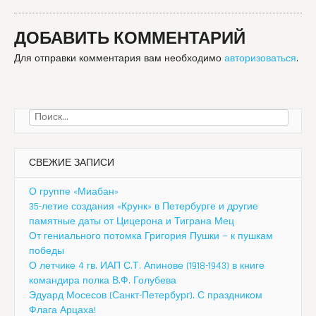
ДОБАВИТЬ КОММЕНТАРИЙ
Для отправки комментария вам необходимо
авторизоваться
.
Найти:
СВЕЖИЕ ЗАПИСИ
О группе «Миабан»
35-летие создания «Крунк» в Петербурге и другие
памятные даты от Цицерона и Тиграна Мец
От гениального потомка Григория Пушки — к пушкам
победы
О летчике 4 гв. ИАП С.Т. Апинове (1918-1943) в книге
командира полка В.Ф. Голубева
Эдуард Мосесов (Санкт-Петербург). С праздником
Флага Арцаха!