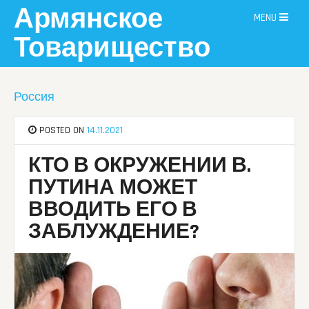
Skip
Армянское
MENU
to
content
Товарищество
Россия
POSTED ON
14.11.2021
КТО В ОКРУЖЕНИИ В.
ПУТИНА МОЖЕТ
ВВОДИТЬ ЕГО В
ЗАБЛУЖДЕНИЕ?