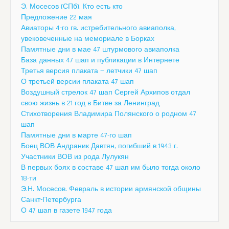
Э. Мосесов (СПб). Кто есть кто
Предложение 22 мая
Авиаторы 4-го гв. истребительного авиаполка,
увековеченные на мемориале в Борках
Памятные дни в мае 47 штурмового авиаполка
База данных 47 шап и публикации в Интернете
Третья версия плаката — летчики 47 шап
О третьей версии плаката 47 шап
Воздушный стрелок 47 шап Сергей Архипов отдал
свою жизнь в 21 год в Битве за Ленинград
Стихотворения Владимира Полянского о родном 47
шап
Памятные дни в марте 47-го шап
Боец ВОВ Андраник Давтян, погибший в 1943 г.
Участники ВОВ из рода Лулукян
В первых боях в составе 47 шап им было тогда около
18-ти
Э.Н. Мосесов. Февраль в истории армянской общины
Санкт-Петербурга
О 47 шап в газете 1947 года