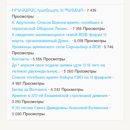
ԻՐԱՎԱԲԱՆ դառնալու 10 ՊԱՏՃԱՌ
- 7 436
Просмотры
К. Арутюнян. Список Воинов-армян, погибших в
героической Обороне Ленин...
- 7 356 Просмотры
К сведению занимающихся темой ВОВ: форум 13
марта, организованный Домо...
- 6 018 Просмотры
Уроженцы армянского села Сарнахбюр в ВОВ
- 5 746
Просмотры
Контакты
- 5 556 Просмотры
До 1 апреля срок подачи заявок (для 13-18 лет) на
летнюю двухнедельную...
- 5 260 Просмотры
Список погибших армян бойцов СВО на 13 февраля
-
4 987 Просмотры
Битва за Волчанск
- 4 242 Просмотры
Армяне в 320-ой Енакиевской стрелковой дивизии
-
3 210 Просмотры
К 110-летию Гаянэ Давидовны Анановой-Ботвинник
-
3 090 Просмотры