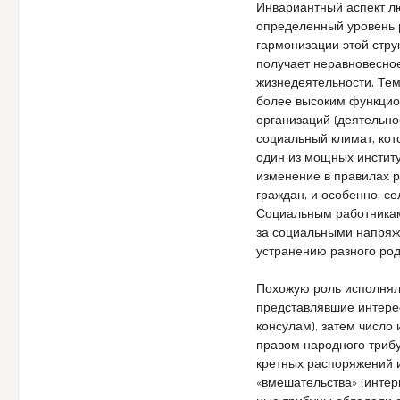
Инвариантный аспект лю
определенный уровень 
гармонизации этой стру
получает неравновесно
жизнедеятельности. Те
более высоким функцио
организаций (деятельно
социальный климат, кот
один из мощных инстит
изменение в правилах р
граждан, и особенно, с
Социальным работникам
за социальными напряж
устранению разного ро
Похожую роль исполняли 
пред­став­ляв­шие инте­ре
кон­су­лам), затем чис­ло и
пра­вом народ­но­го три­б
крет­ных рас­по­ря­же­ний и
«вме­ша­тель­ства» (интер