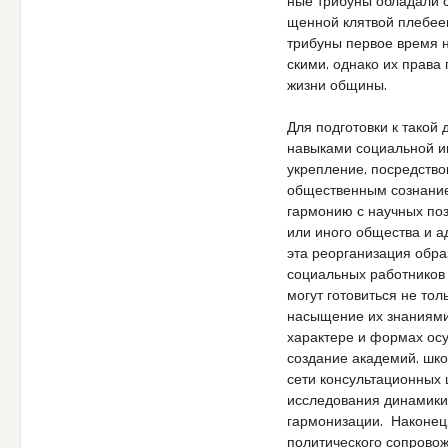
ные три­бу­ны обла­да­ли 
щен­ной клят­вой пле­бе­
три­бу­ны пер­вое вре­мя
ски­ми, одна­ко их пра­ва
жиз­ни общи­ны.
Для подготовки к такой
навыками социальной ин
укрепление, посредств
общественным сознание
гармонию с научных поз
или иного общества и а
эта реорганизация обра
социальных работников
могут готовиться не то
насыщение их знаниями 
характере и формах ос
создание академий, шко
сети консультационных 
исследования динамики
гармонизации. Наконец,
политического сопровож