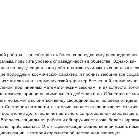
ной работы – способствовать более справедливому распределению
 самым, повысить уровень справедливости в обществе.
Однако, как
яся на науку, социальная работа должна учитывать социальные з
ие природный, космический характер, и пронизывающие все соци
из этих законов – гармонический характер Вселенной, гармонично
лений, подчиненных математическим законам, и в частности, зол
лотаксиса, принципу наименьшего действия и др. Общество не мо
нов, но может отклоняться ввиду свободной воли человека от идеал
в. Состояния патологии, в которые впадает отклонившееся от этих 
я достаточно долго, если нет активного сопротивления заболевшего
 Вот здесь социальная работа и обнаруживает свою, более широкую
 иначе, приближалась. Это – гармонизация общественной жизни, пом
ивилизации, к которой стремится общественная эволюция.