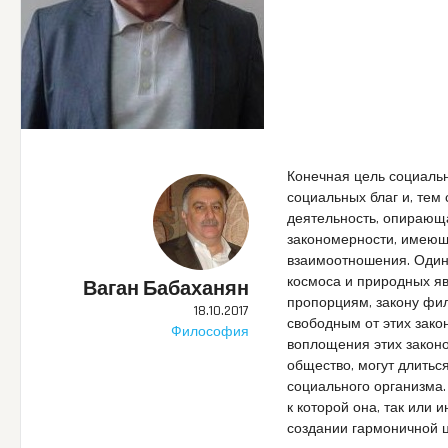
Конечная цель социаль
социальных благ и, тем
деятельность, опирающа
закономерности, имеющ
взаимоотношения. Один 
космоса и природных яв
Ваган Бабаханян
пропорциям, закону фил
18.10.2017
свободным от этих зако
Философия
воплощения этих законо
общество, могут длитьс
социального организма.
к которой она, так или
создании гармоничной ц