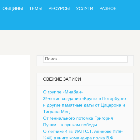
ОБЩИНЫ
ТЕМЫ
РЕСУРСЫ
УСЛУГИ
РАЗНОЕ
Найти:
СВЕЖИЕ ЗАПИСИ
О группе «Миабан»
35-летие создания «Крунк» в Петербурге
и другие памятные даты от Цицерона и
Тиграна Мец
От гениального потомка Григория
Пушки — к пушкам победы
О летчике 4 гв. ИАП С.Т. Апинове (1918-
1943) в книге командира полка В.Ф.