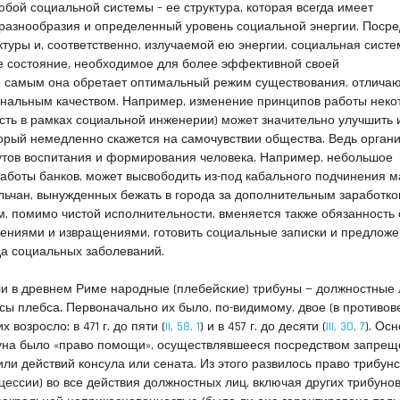
бой социальной системы – ее структура, которая всегда имеет
разнообразия и определенный уровень социальной энергии. Поср
ктуры и, соответственно, излучаемой ею энергии, социальная систе
е состояние, необходимое для более эффективной своей
м самым она обретает оптимальный режим существования, отлич
нальным качеством. Например, изменение принципов работы неко
сть в рамках социальной инженерии) может значительно улучшить 
орый немедленно скажется на самочувствии общества. Ведь орган
утов воспитания и формирования человека. Например, небольшое
аботы банков, может высвободить из-под кабального подчинения м
ельчан, вынужденных бежать в города за дополнительным заработко
, помимо чистой исполнительности, вменяется также обязанность 
ениями и извращениями, готовить социальные записки и предложе
да социальных заболеваний.
в древнем Риме народ­ные (пле­бей­ские) три­бу­ны — долж­ност­ные 
­сы плеб­са. Пер­во­на­чаль­но их было, по-види­мо­му, двое (в про­ти­во­
х воз­рос­ло: в 471 г. до пяти (
II, 58, 1
) и в 457 г. до деся­ти (
III, 30, 7
). Ос
у­на было «пра­во помо­щи», осу­ществляв­ше­е­ся посред­ст­вом запре­щ
ли дей­ст­вий кон­су­ла или сена­та. Из это­го раз­ви­лось пра­во три­бун­с
­цес­сии) во все дей­ст­вия долж­ност­ных лиц, вклю­чая дру­гих три­бу­но