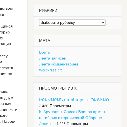
едством
РУБРИКИ
ма
Рубрики
ающийся
торых
их
МЕТА
изации —
Войти
ассу
Лента записей
м.
Лента комментариев
следить
WordPress.org
ния по
ПРОСМОТРЫ (ИЗ 10)
лица,
вес двум
ԻՐԱՎԱԲԱՆ դառնալու 10 ՊԱՏՃԱՌ
-
нов­ным
7 420 Просмотры
е­ния кон­
К. Арутюнян. Список Воинов-армян,
ко­го
погибших в героической Обороне
в. Народ­
Ленин...
- 7 335 Просмотры