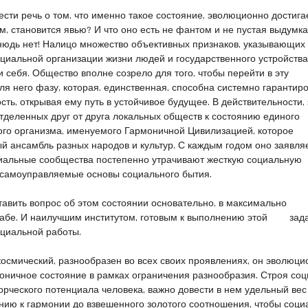
ести речь о том, что именно такое состояние, эволюционно достиг
 становится явью? И что оно есть не фантом и не пустая выдумк
юдь нет! Налицо множество объективных признаков, указывающих 
циальной организации жизни людей и государственного устройства
 себя. Общество вполне созрело для того, чтобы перейти в эту
я него фазу, которая, единственная, способна системно гарантир
ть, открывая ему путь в устойчивое будущее. В действительности, 
тделенных друг от друга локальных обществ к состоянию единого
ого организма, именуемого Гармоничной Цивилизацией, которое
 ансамбль разных народов и культур. С каждым годом оно заявляе
циальные сообщества постепенно утрачивают жесткую социальную
 самоуправляемые основы социального бытия.
авить вопрос об этом состоянии основательно, в максимально
бе. И наилучшим институтом, готовым к выполнению этой зад
оциальной работы.
космический, разнообразен во всех своих проявлениях, он эволюци
оничное состояние в рамках ограничения разнообразия. Строя со
орческого потенциала человека, важно довести в нем удельный вес
нию к гармонии до взвешенного золотого соотношения, чтобы соци