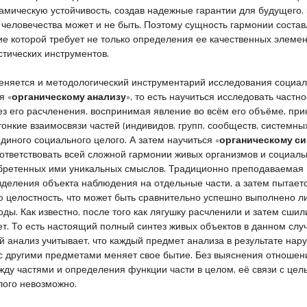
мическую устойчивость, создав надежные гарантии для будущего, 
 человечества может и не быть. Поэтому сущность гармонии состав
е которой требует не только определения ее качественных элемент
стических инструментов.
няется и методологический инструментарий исследования социа
я «
органическому анализу
», то есть научиться исследовать частно
з его расчленения, воспринимая явление во всём его объёме, пр
онкие взаимосвязи частей (индивидов, групп, сообществ, системны
диного социального целого. А затем научиться «
органическому си
оответствовать всей сложной гармонии живых организмов и социал
обретенных ими уникальных смыслов. Традиционно преподаваемая
зделения объекта наблюдения на отдельные части, а затем пытает
 целостность, что может быть сравнительно успешно выполнено л
ды. Как известно, после того как лягушку расчленили и затем сшил
ет. То есть настоящий полный синтез живых объектов в данном слу
 анализ учитывает, что каждый предмет анализа в результате нар
 с другими предметами меняет свое бытие. Без выяснения отношен
ду частями и определения функции части в целом, её связи с цел
лого невозможно.