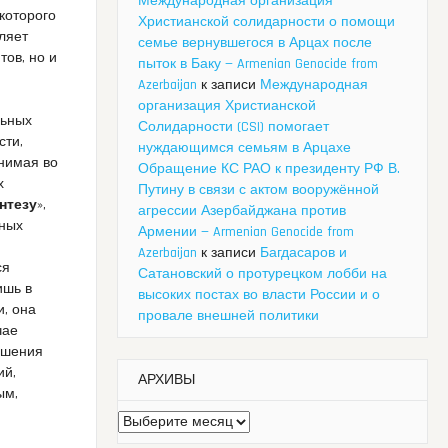
Международная организация
которого
Христианской солидарности о помощи
ляет
семье вернувшегося в Арцах после
ов, но и
пыток в Баку — Armenian Genocide from
Azerbaijan
к записи
Международная
организация Христианской
льных
Солидарности (CSI) помогает
сти,
нуждающимся семьям в Арцахе
инимая во
Обращение КС РАО к президенту РФ В.
х
Путину в связи с актом вооружённой
нтезу
»,
агрессии Азербайджана против
ьных
Армении — Armenian Genocide from
Azerbaijan
к записи
Багдасаров и
ся
Сатановский о протурецком лобби на
ишь в
высоких постах во власти России и о
и, она
провале внешней политики
чае
ушения
ий,
АРХИВЫ
ым,
Архивы