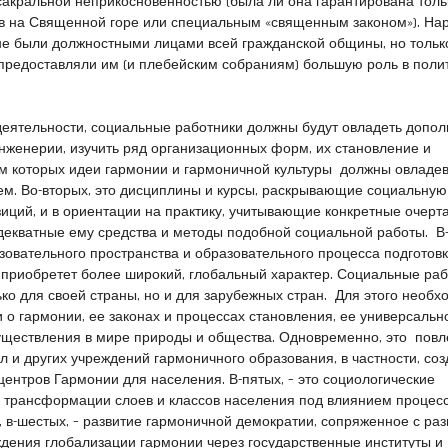
сакраль­ной непри­кос­но­вен­но­стью (была ли она гаран­ти­ро­ва­на толь­
ев на Свя­щен­ной горе или спе­ци­аль­ным «свя­щен­ным зако­ном»). На
 не были долж­ност­ны­ми лица­ми всей граж­дан­ской общи­ны, но толь­к
 предо­став­ля­ли им (и пле­бей­ским собра­ни­ям) боль­шую роль в поли­т
 деятельности, социальные работники должны будут овладеть допо
женерии, изучить ряд организационных форм, их становление и
ом которых идеи гармонии и гармоничной культуры должны овладе
м. Во-вторых, это дисциплины и курсы, раскрывающие социальную
иций, и в ориентации на практику, учитывающие конкретные очерта
декватные ему средства и методы подобной социальной работы. В-
зовательного пространства и образовательного процесса подготов
 приобретет более широкий, глобальный характер. Социальные ра
лько для своей страны, но и для зарубежных стран. Для этого необ
о гармонии, ее законах и процессах становления, ее универсальн
уществления в мире природы и общества. Одновременно, это повл
л и других учреждений гармоничного образования, в частности, со
центров Гармонии для населения. В-пятых, – это социологические
 трансформации слоев и классов населения под влиянием процес
 в-шестых, – развитие гармоничной демократии, сопряженное с ра
дения глобализации гармонии через государственные институты и