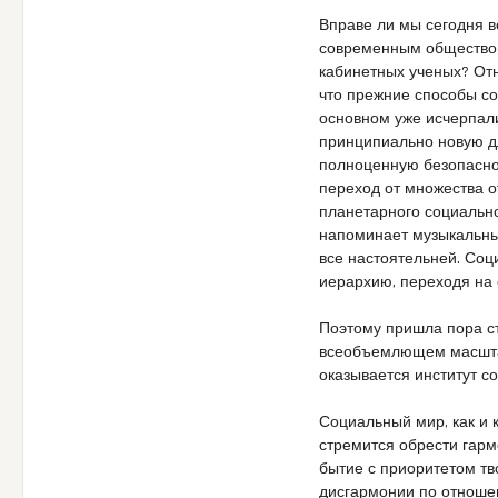
Вправе ли мы сегодня в
современным обществом,
кабинетных ученых? Отн
что прежние способы со
основном уже исчерпали
принципиально новую дл
полноценную безопаснос
переход от множества о
планетарного социальн
напоминает музыкальный
все настоятельней. Со
иерархию, переходя на
Поэтому пришла пора ст
всеобъемлющем масшта
оказывается институт с
Социальный мир, как и 
стремится обрести гарм
бытие с приоритетом тв
дисгармонии по отноше