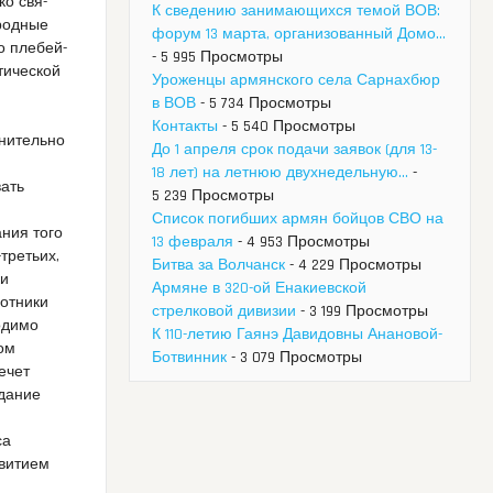
ко свя­
К сведению занимающихся темой ВОВ:
род­ные
форум 13 марта, организованный Домо...
о пле­бей­
- 5 995 Просмотры
и­че­ской
Уроженцы армянского села Сарнахбюр
в ВОВ
- 5 734 Просмотры
Контакты
- 5 540 Просмотры
лнительно
До 1 апреля срок подачи заявок (для 13-
18 лет) на летнюю двухнедельную...
-
вать
5 239 Просмотры
Список погибших армян бойцов СВО на
ния того
13 февраля
- 4 953 Просмотры
третьих,
Битва за Волчанск
- 4 229 Просмотры
ки
Армяне в 320-ой Енакиевской
ботники
стрелковой дивизии
- 3 199 Просмотры
ходимо
К 110-летию Гаянэ Давидовны Анановой-
ом
Ботвинник
- 3 079 Просмотры
ечет
здание
са
звитием