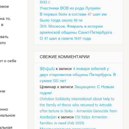
1943 г.
аемое
Участники ВОВ из рода Лулукян
а
В первых боях в составе 47 шап им
на то,
было тогда около 18-ти
 в
Э.Н. Мосесов. Февраль в истории
армянской общины Санкт-Петербурга
овать
О 47 шап в газете 1947 года
это
СВЕЖИЕ КОММЕНТАРИИ
т о себе
Ջիվան
к записи
4 января юбилей у
двух старожилов общины Петербурга. В
сумме 130 лет
Цовинар
к записи
Защищено: С Новым
ачи
годом!
Christian Solidarity International about help to
the family of those who returned to Artsakh
онно
after torture in Baku – Armenian Genocide from
циальное
Azerbaijan
к записи
CSI helps Armenian
families in need (Feb 2021)
альная