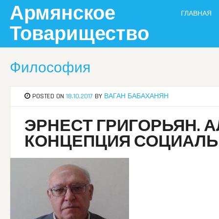
Skip
Армянское
ГЛАВНАЯ
to
content
Товарищество
Философия
POSTED ON
18.10.2017
BY
ВАГАН БАБАХАНЯН
ЭРНЕСТ ГРИГОРЬЯН. 
КОНЦЕПЦИЯ СОЦИАЛЬ