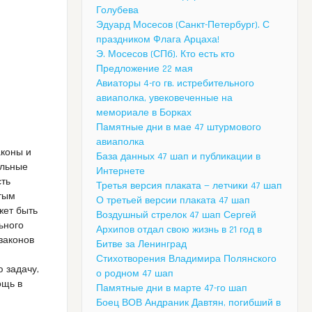
Голубева
Эдуард Мосесов (Санкт-Петербург). С
праздником Флага Арцаха!
Э. Мосесов (СПб). Кто есть кто
Предложение 22 мая
Авиаторы 4-го гв. истребительного
авиаполка, увековеченные на
мемориале в Борках
Памятные дни в мае 47 штурмового
авиаполка
аконы и
База данных 47 шап и публикации в
альные
Интернете
сть
Третья версия плаката — летчики 47 шап
отым
О третьей версии плаката 47 шап
жет быть
Воздушный стрелок 47 шап Сергей
ьного
Архипов отдал свою жизнь в 21 год в
законов
Битве за Ленинград
Стихотворения Владимира Полянского
 задачу,
о родном 47 шап
ощь в
Памятные дни в марте 47-го шап
Боец ВОВ Андраник Давтян, погибший в