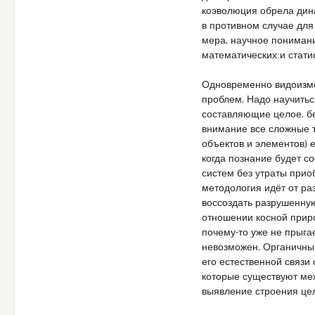
коэволюция обрела дина
в противном случае для
мера, научное понимани
математических и стати
Одновременно видоизме
проблем. Надо научитьс
составляющие целое, бе
внимание все сложные т
объектов и элементов) е
когда познание будет с
систем без утраты при
методология идёт от ра
воссоздать разрушенную
отношении косной приро
почему-то уже не прыга
невозможен. Органичный
его естественной связи
которые существуют меж
выявление строения це