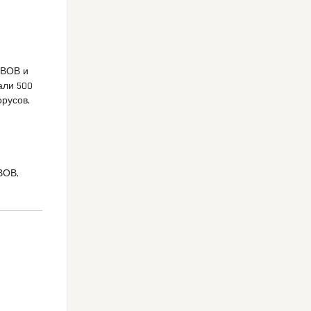
ы ВОВ и
али 500
орусов,
ВОВ,