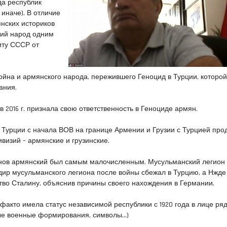
да республик
 иначе). В отличие
янских историков
кий народ одним
иту СССР от
ойна и армянского народа, пережившего Геноцид в Турции, которо
ания.
 2016 г. признала свою ответственность в Геноциде армян.
ы Турции с начала ВОВ на границе Армении и Грузии с Турцией пр
визий – армянские и грузинские.
нов армянский был самым малочисленным. Мусульманский легион
дир мусульманского легиона после войны сбежал в Турцию, а Нжде
во Сталину, объяснив причины своего нахождения в Германии.
 факто имела статус независимой республики с 1920 года в лице ря
ые военные формирования, символы…)