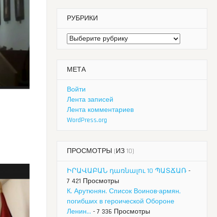
РУБРИКИ
Рубрики
МЕТА
Войти
Лента записей
Лента комментариев
WordPress.org
ПРОСМОТРЫ (ИЗ 10)
ԻՐԱՎԱԲԱՆ դառնալու 10 ՊԱՏՃԱՌ
-
7 421 Просмотры
К. Арутюнян. Список Воинов-армян,
погибших в героической Обороне
Ленин...
- 7 336 Просмотры