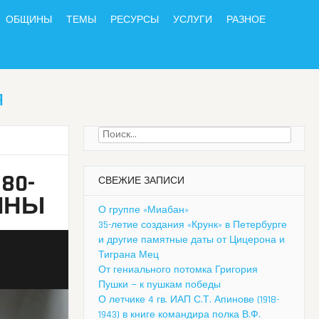
ОБЩИНЫ
ТЕМЫ
РЕСУРСЫ
УСЛУГИ
РАЗНОЕ
я
Найти:
80-
СВЕЖИЕ ЗАПИСИ
ЙНЫ
О группе «Миабан»
35-летие создания «Крунк» в Петербурге
и другие памятные даты от Цицерона и
Тиграна Мец
От гениального потомка Григория
Пушки — к пушкам победы
О летчике 4 гв. ИАП С.Т. Апинове (1918-
1943) в книге командира полка В.Ф.