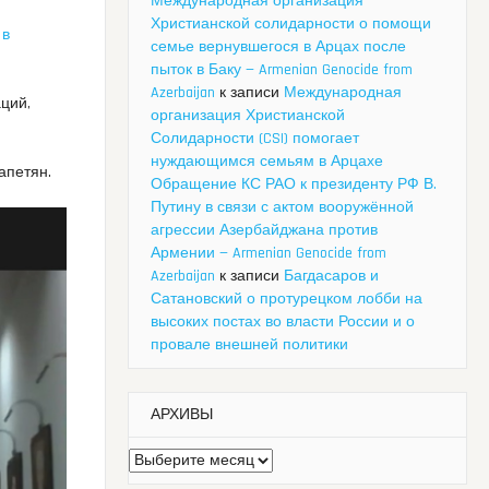
Международная организация
Христианской солидарности о помощи
а
в
семье вернувшегося в Арцах после
пыток в Баку — Armenian Genocide from
Azerbaijan
к записи
Международная
ций,
организация Христианской
Солидарности (CSI) помогает
нуждающимся семьям в Арцахе
апетян.
Обращение КС РАО к президенту РФ В.
Путину в связи с актом вооружённой
агрессии Азербайджана против
Армении — Armenian Genocide from
Azerbaijan
к записи
Багдасаров и
Сатановский о протурецком лобби на
высоких постах во власти России и о
провале внешней политики
АРХИВЫ
Архивы