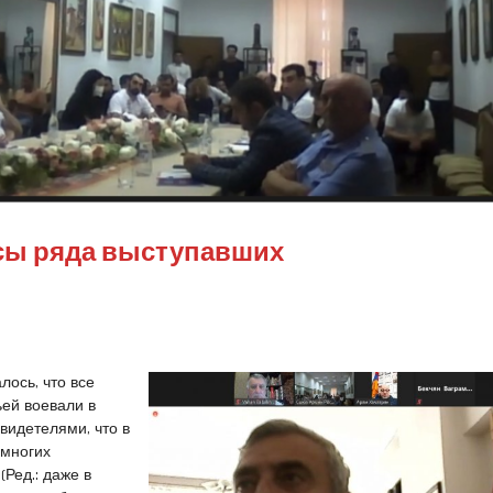
исы ряда выступавших
лось, что все
ей воевали в
видетелями, что в
 многих
Ред.: даже в