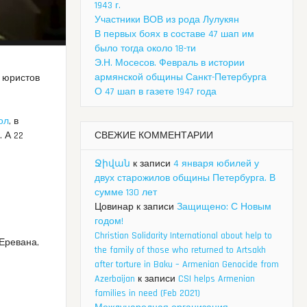
1943 г.
Участники ВОВ из рода Лулукян
В первых боях в составе 47 шап им
было тогда около 18-ти
Э.Н. Мосесов. Февраль в истории
армянской общины Санкт-Петербурга
й юристов
О 47 шап в газете 1947 года
ол
, в
СВЕЖИЕ КОММЕНТАРИИ
 А 22
.
Ջիվան
к записи
4 января юбилей у
двух старожилов общины Петербурга. В
сумме 130 лет
Цовинар
к записи
Защищено: С Новым
годом!
Christian Solidarity International about help to
 Еревана,
the family of those who returned to Artsakh
after torture in Baku – Armenian Genocide from
Azerbaijan
к записи
CSI helps Armenian
families in need (Feb 2021)