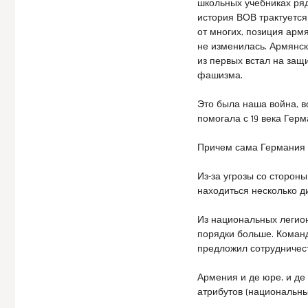
школьных учебниках ря
история ВОВ трактуется
от многих, позиция арм
не изменилась. Армянс
из первых встал на защ
фашизма.
Это была наша война, в
помогала с 19 века Герм
Причем сама Германия в
Из-за угрозы со сторон
находиться несколько ди
Из национальных легио
порядки больше. Коман
предложил сотрудничест
Армения и де юре, и де
атрибутов (национальн