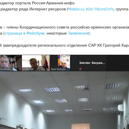
редактор портала Россия-Армения.инфо
, редактор ряда Интернет ресурсов (
Miaban.ru
,
AGA-Tribunal.info
, групп
а — члены Координационного совета российско-армянских организа
а (
страница в Фейсбуке
, некоторые
Заявления
).
й зампредседателя регионального отделения САР КК Григорий Кар