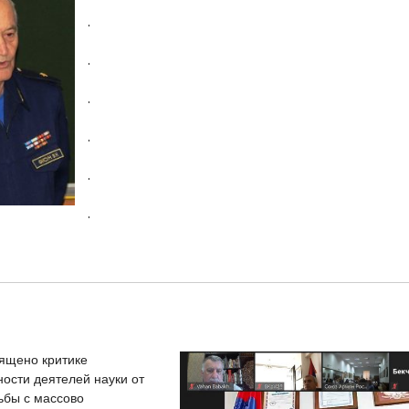
.
.
.
.
.
.
ящено критике
ости деятелей науки от
ьбы с массово