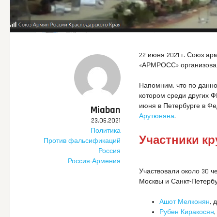
22 июня 2021 г. Союз а
«АРМРОСС» организовал
Напомним, что по данно
котором среди других Ф
июня в Петербурге в Ф
Miaban
Арутюняна
.
23.06.2021
Политика
Участники
кр
Против фальсификаций
Россия
Россия-Армения
Участвовали около 30 ч
Москвы и Санкт-Петербу
Ашот Мелконян
,
Рубен Киракосян