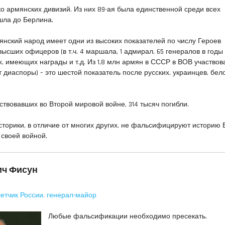
о армянских дивизий. Из них 89-ая была единственной среди всех
шла до Берлина.
нский народ имеет одни из высоких показателей по числу Героев
 высших офицеров (в т.ч. 4 маршала, 1 адмирал, 65 генералов в год
х, имеющих награды и т.д. Из 1,8 млн армян в СССР в ВОВ участвов
т диаспоры) – это шестой показатель после русских, украинцев, бел
ствовавших во Второй мировой войне, 314 тысяч погибли.
торики, в отличие от многих других, не фальсифицируют историю 
своей войной.
ич Фисун
етчик России, генерал-майор
Любые фальсификации необходимо пресекать.