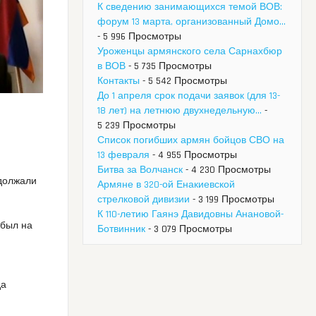
К сведению занимающихся темой ВОВ:
форум 13 марта, организованный Домо...
- 5 996 Просмотры
Уроженцы армянского села Сарнахбюр
в ВОВ
- 5 735 Просмотры
Контакты
- 5 542 Просмотры
До 1 апреля срок подачи заявок (для 13-
й
18 лет) на летнюю двухнедельную...
-
5 239 Просмотры
Список погибших армян бойцов СВО на
13 февраля
- 4 955 Просмотры
Битва за Волчанск
- 4 230 Просмотры
одолжали
Армяне в 320-ой Енакиевской
стрелковой дивизии
- 3 199 Просмотры
К 110-летию Гаянэ Давидовны Анановой-
 был на
Ботвинник
- 3 079 Просмотры
да