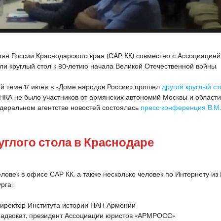
рмян России Краснодарского края (САР КК) совместно с Ассоциацие
и круглый стол к 80-летию начала Великой Отечественной войны.
й теме 17 июня в «Доме народов России» прошел
другой круглый ст
НКА не было участников от армянских автономий Москвы и области.
едеральном агентстве новостей состоялась
пресс-конференция В.М
углого стола в Краснодаре
еловек в офисе САР КК, а также несколько человек по Интернету из
рга:
 директор Института истории НАН Армении
, адвокат, президент Ассоциации юристов «АРМРОСС»