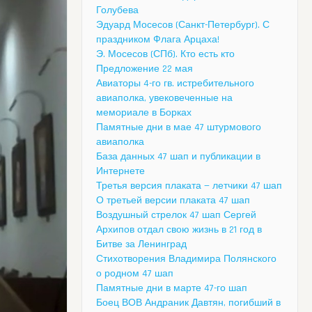
Голубева
Эдуард Мосесов (Санкт-Петербург). С
праздником Флага Арцаха!
Э. Мосесов (СПб). Кто есть кто
Предложение 22 мая
Авиаторы 4-го гв. истребительного
авиаполка, увековеченные на
мемориале в Борках
Памятные дни в мае 47 штурмового
авиаполка
База данных 47 шап и публикации в
Интернете
Третья версия плаката — летчики 47 шап
О третьей версии плаката 47 шап
Воздушный стрелок 47 шап Сергей
Архипов отдал свою жизнь в 21 год в
Битве за Ленинград
Стихотворения Владимира Полянского
о родном 47 шап
Памятные дни в марте 47-го шап
Боец ВОВ Андраник Давтян, погибший в