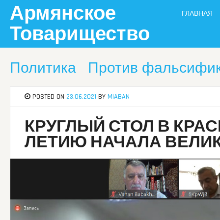
Skip
Армянское
ГЛАВНАЯ
to
content
Товарищество
Политика
Против фальсифи
POSTED ON
23.06.2021
BY
MIABAN
КРУГЛЫЙ СТОЛ В КРА
ЛЕТИЮ НАЧАЛА ВЕЛИ