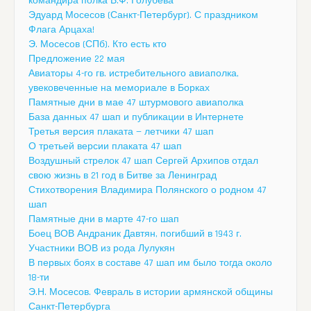
командира полка В.Ф. Голубева
Эдуард Мосесов (Санкт-Петербург). С праздником
Флага Арцаха!
Э. Мосесов (СПб). Кто есть кто
Предложение 22 мая
Авиаторы 4-го гв. истребительного авиаполка,
увековеченные на мемориале в Борках
Памятные дни в мае 47 штурмового авиаполка
База данных 47 шап и публикации в Интернете
Третья версия плаката — летчики 47 шап
О третьей версии плаката 47 шап
Воздушный стрелок 47 шап Сергей Архипов отдал
свою жизнь в 21 год в Битве за Ленинград
Стихотворения Владимира Полянского о родном 47
шап
Памятные дни в марте 47-го шап
Боец ВОВ Андраник Давтян, погибший в 1943 г.
Участники ВОВ из рода Лулукян
В первых боях в составе 47 шап им было тогда около
18-ти
Э.Н. Мосесов. Февраль в истории армянской общины
Санкт-Петербурга