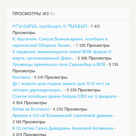
ПРОСМОТРЫ (ИЗ 10)
ԻՐԱՎԱԲԱՆ դառնալու 10 ՊԱՏՃԱՌ
- 7 421
Просмотры
К. Арутюнян. Список Воинов-армян, погибших в
героической Обороне Ленин...
- 7 335 Просмотры
К сведению занимающихся темой ВОВ: форум 13
марта, организованный Домо...
- 5 996 Просмотры
Уроженцы армянского села Сарнахбюр в ВОВ
- 5 735
Просмотры
Контакты
- 5 541 Просмотры
До 1 апреля срок подачи заявок (для 13-18 лет) на
летнюю двухнедельную...
- 5 239 Просмотры
Список погибших армян бойцов СВО на 13 февраля
-
4 954 Просмотры
Битва за Волчанск
- 4 230 Просмотры
Армяне в 320-ой Енакиевской стрелковой дивизии
-
3 199 Просмотры
К 110-летию Гаянэ Давидовны Анановой-Ботвинник
-
3 079 Просмотры