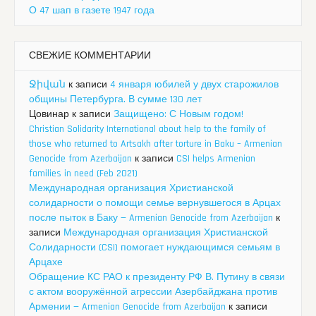
О 47 шап в газете 1947 года
СВЕЖИЕ КОММЕНТАРИИ
Ջիվան
к записи
4 января юбилей у двух старожилов
общины Петербурга. В сумме 130 лет
Цовинар
к записи
Защищено: С Новым годом!
Christian Solidarity International about help to the family of
those who returned to Artsakh after torture in Baku – Armenian
Genocide from Azerbaijan
к записи
CSI helps Armenian
families in need (Feb 2021)
Международная организация Христианской
солидарности о помощи семье вернувшегося в Арцах
после пыток в Баку — Armenian Genocide from Azerbaijan
к
записи
Международная организация Христианской
Солидарности (CSI) помогает нуждающимся семьям в
Арцахе
Обращение КС РАО к президенту РФ В. Путину в связи
с актом вооружённой агрессии Азербайджана против
Армении — Armenian Genocide from Azerbaijan
к записи