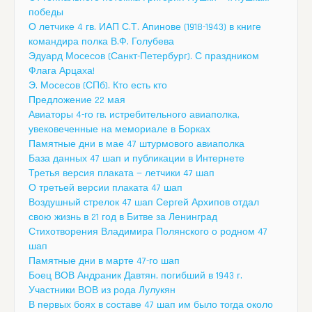
победы
О летчике 4 гв. ИАП С.Т. Апинове (1918-1943) в книге
командира полка В.Ф. Голубева
Эдуард Мосесов (Санкт-Петербург). С праздником
Флага Арцаха!
Э. Мосесов (СПб). Кто есть кто
Предложение 22 мая
Авиаторы 4-го гв. истребительного авиаполка,
увековеченные на мемориале в Борках
Памятные дни в мае 47 штурмового авиаполка
База данных 47 шап и публикации в Интернете
Третья версия плаката — летчики 47 шап
О третьей версии плаката 47 шап
Воздушный стрелок 47 шап Сергей Архипов отдал
свою жизнь в 21 год в Битве за Ленинград
Стихотворения Владимира Полянского о родном 47
шап
Памятные дни в марте 47-го шап
Боец ВОВ Андраник Давтян, погибший в 1943 г.
Участники ВОВ из рода Лулукян
В первых боях в составе 47 шап им было тогда около