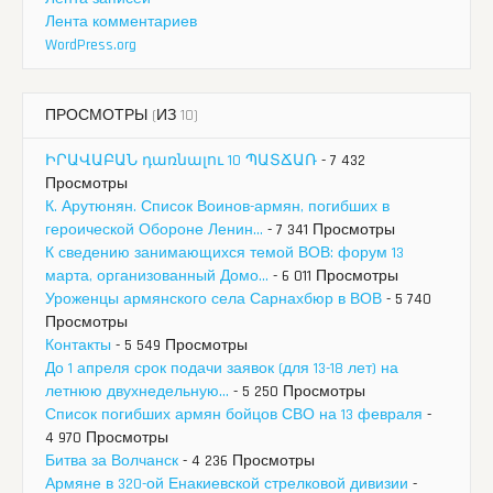
Лента комментариев
WordPress.org
ПРОСМОТРЫ (ИЗ 10)
ԻՐԱՎԱԲԱՆ դառնալու 10 ՊԱՏՃԱՌ
- 7 432
Просмотры
К. Арутюнян. Список Воинов-армян, погибших в
героической Обороне Ленин...
- 7 341 Просмотры
К сведению занимающихся темой ВОВ: форум 13
марта, организованный Домо...
- 6 011 Просмотры
Уроженцы армянского села Сарнахбюр в ВОВ
- 5 740
Просмотры
Контакты
- 5 549 Просмотры
До 1 апреля срок подачи заявок (для 13-18 лет) на
летнюю двухнедельную...
- 5 250 Просмотры
Список погибших армян бойцов СВО на 13 февраля
-
4 970 Просмотры
Битва за Волчанск
- 4 236 Просмотры
Армяне в 320-ой Енакиевской стрелковой дивизии
-