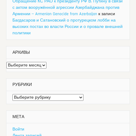
Обращение КС РАО к президенту РФ В. Путину в связи
с актом вооружённой агрессии Азербайджана против
Армении — Armenian Genocide from Azerbaijan
к записи
Багдасаров и Сатановский о протурецком лобби на
высоких постах во власти России и о провале внешней
политики
АРХИВЫ
Архивы
РУБРИКИ
Рубрики
МЕТА
Войти
Лента записей