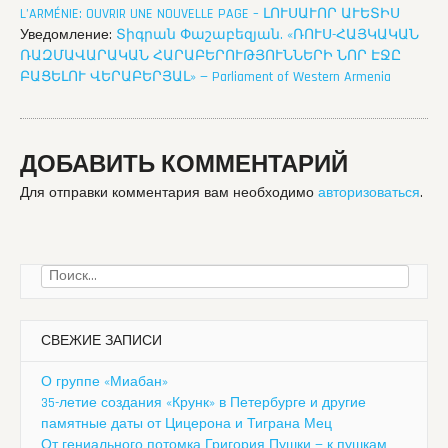
Уведомление:
Տիգրան Փաշաբեզյան. «ՌՈՒՍ-ՀԱՅԿԱԿԱՆ
ՌԱԶՄԱՎԱՐԱԿԱՆ ՀԱՐԱԲԵՐՈՒԹՅՈՒՆՆԵՐԻ ՆՈՐ ԷՋԸ
ԲԱՑԵԼՈՒ ՎԵՐԱԲԵՐՅԱԼ» — Parliament of Western Armenia
ДОБАВИТЬ КОММЕНТАРИЙ
Для отправки комментария вам необходимо
авторизоваться
.
Найти:
СВЕЖИЕ ЗАПИСИ
О группе «Миабан»
35-летие создания «Крунк» в Петербурге и другие
памятные даты от Цицерона и Тиграна Мец
От гениального потомка Григория Пушки — к пушкам