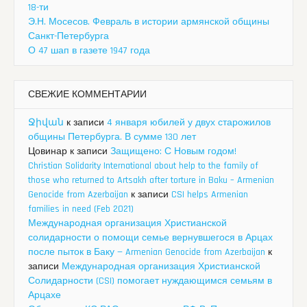
18-ти
Э.Н. Мосесов. Февраль в истории армянской общины
Санкт-Петербурга
О 47 шап в газете 1947 года
СВЕЖИЕ КОММЕНТАРИИ
Ջիվան
к записи
4 января юбилей у двух старожилов
общины Петербурга. В сумме 130 лет
Цовинар
к записи
Защищено: С Новым годом!
Christian Solidarity International about help to the family of
those who returned to Artsakh after torture in Baku – Armenian
Genocide from Azerbaijan
к записи
CSI helps Armenian
families in need (Feb 2021)
Международная организация Христианской
солидарности о помощи семье вернувшегося в Арцах
после пыток в Баку — Armenian Genocide from Azerbaijan
к
записи
Международная организация Христианской
Солидарности (CSI) помогает нуждающимся семьям в
Арцахе