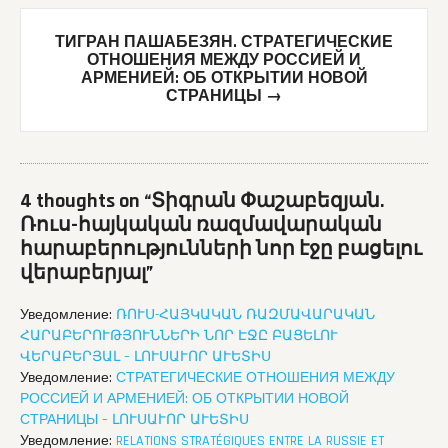
ТИГРАН ПАШАБЕЗЯН. СТРАТЕГИЧЕСКИЕ
ОТНОШЕНИЯ МЕЖДУ РОССИЕЙ И
АРМЕНИЕЙ: ОБ ОТКРЫТИИ НОВОЙ
СТРАНИЦЫ
→
4 thoughts on “
Տիգրան Փաշաբեզյան.
Ռուս-հայկական ռազմավարական
հարաբերությունների նոր էջը բացելու
վերաբերյալ
”
Уведомление:
ՌՈՒՍ-ՀԱՅԿԱԿԱՆ ՌԱԶՄԱՎԱՐԱԿԱՆ
ՀԱՐԱԲԵՐՈՒԹՅՈՒՆՆԵՐԻ ՆՈՐ ԷՋԸ ԲԱՑԵԼՈՒ
Уведомление:
СТРАТЕГИЧЕСКИЕ ОТНОШЕНИЯ МЕЖДУ
РОССИЕЙ И АРМЕНИЕЙ: ОБ ОТКРЫТИИ НОВОЙ
Уведомление:
RELATIONS STRATÉGIQUES ENTRE LA RUSSIE ET ​​