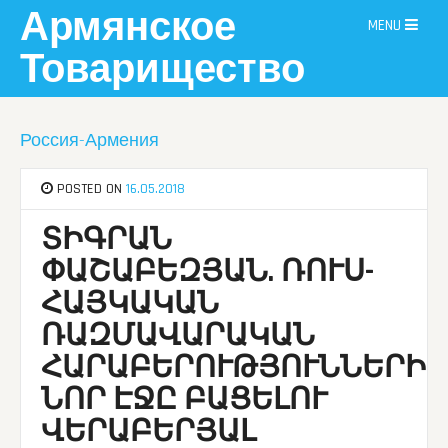
Skip
Армянское
MENU
to
content
Товарищество
Россия-Армения
POSTED ON
16.05.2018
ՏԻԳՐԱՆ
ՓԱՇԱԲԵԶՅԱՆ. ՌՈՒՍ-
ՀԱՅԿԱԿԱՆ
ՌԱԶՄԱՎԱՐԱԿԱՆ
ՀԱՐԱԲԵՐՈՒԹՅՈՒՆՆԵՐԻ
ՆՈՐ ԷՋԸ ԲԱՑԵԼՈՒ
ՎԵՐԱԲԵՐՅԱԼ