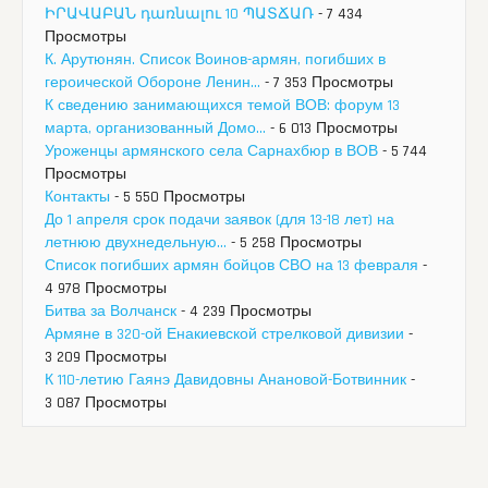
ԻՐԱՎԱԲԱՆ դառնալու 10 ՊԱՏՃԱՌ
- 7 434
Просмотры
К. Арутюнян. Список Воинов-армян, погибших в
героической Обороне Ленин...
- 7 353 Просмотры
К сведению занимающихся темой ВОВ: форум 13
марта, организованный Домо...
- 6 013 Просмотры
Уроженцы армянского села Сарнахбюр в ВОВ
- 5 744
Просмотры
Контакты
- 5 550 Просмотры
До 1 апреля срок подачи заявок (для 13-18 лет) на
летнюю двухнедельную...
- 5 258 Просмотры
Список погибших армян бойцов СВО на 13 февраля
-
4 978 Просмотры
Битва за Волчанск
- 4 239 Просмотры
Армяне в 320-ой Енакиевской стрелковой дивизии
-
3 209 Просмотры
К 110-летию Гаянэ Давидовны Анановой-Ботвинник
-
3 087 Просмотры