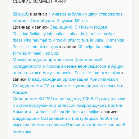
СВЕЖИЕ КОММЕНТАРИИ
Ջիվան
к записи
4 января юбилей у двух старожилов
общины Петербурга. В сумме 130 лет
Цовинар
к записи
Защищено: С Новым годом!
Christian Solidarity International about help to the family of
those who returned to Artsakh after torture in Baku – Armenian
Genocide from Azerbaijan
к записи
CSI helps Armenian
families in need (Feb 2021)
Международная организация Христианской
солидарности о помощи семье вернувшегося в Арцах
после пыток в Баку — Armenian Genocide from Azerbaijan
к
записи
Международная организация Христианской
Солидарности (CSI) помогает нуждающимся семьям в
Арцахе
Обращение КС РАО к президенту РФ В. Путину в связи
с актом вооружённой агрессии Азербайджана против
Армении — Armenian Genocide from Azerbaijan
к записи
Багдасаров и Сатановский о протурецком лобби на
высоких постах во власти России и о провале внешней
политики