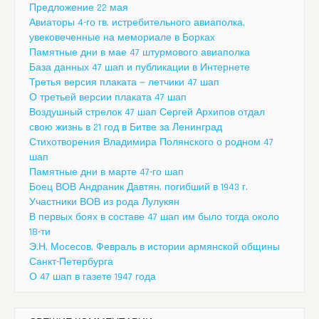
Предложение 22 мая
Авиаторы 4-го гв. истребительного авиаполка,
увековеченные на мемориале в Борках
Памятные дни в мае 47 штурмового авиаполка
База данных 47 шап и публикации в Интернете
Третья версия плаката — летчики 47 шап
О третьей версии плаката 47 шап
Воздушный стрелок 47 шап Сергей Архипов отдал
свою жизнь в 21 год в Битве за Ленинград
Стихотворения Владимира Полянского о родном 47
шап
Памятные дни в марте 47-го шап
Боец ВОВ Андраник Давтян, погибший в 1943 г.
Участники ВОВ из рода Лулукян
В первых боях в составе 47 шап им было тогда около
18-ти
Э.Н. Мосесов. Февраль в истории армянской общины
Санкт-Петербурга
О 47 шап в газете 1947 года