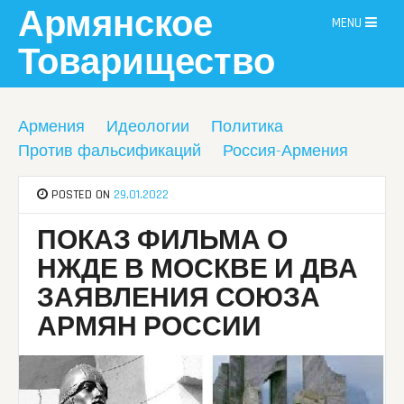
Skip
Армянское
MENU
to
content
Товарищество
Армения
Идеологии
Политика
Против фальсификаций
Россия-Армения
POSTED ON
29.01.2022
ПОКАЗ ФИЛЬМА О
НЖДЕ В МОСКВЕ И ДВА
ЗАЯВЛЕНИЯ СОЮЗА
АРМЯН РОССИИ