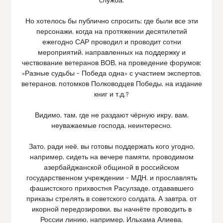
служба.
Но хотелось бы публично спросить: где были все эти
персонажи, когда на протяжении десятилетий
ежегодно САР проводил и проводит сотни
мероприятий, направленных на поддержку и
чествование ветеранов ВОВ, на проведение форумов:
«Разные судьбы – Победа одна» с участием экспертов,
ветеранов, потомков Полководцев Победы, на издание
книг и т.д.?
Видимо, там, где не раздают чёрную икру, вам,
неуважаемые господа, неинтересно.
Зато, ради неё, вы готовы поддержать кого угодно,
например, сидеть на вечере памяти, проводимом
азербайджанской общиной в российском
государственном учреждении – МДН, и прославлять
фашистского прихвостня Расулзаде, отдававшего
приказы стрелять в советского солдата. А завтра, от
икорной передозировки, вы начнёте проводить в
России линию, например, Ильхама Алиева,