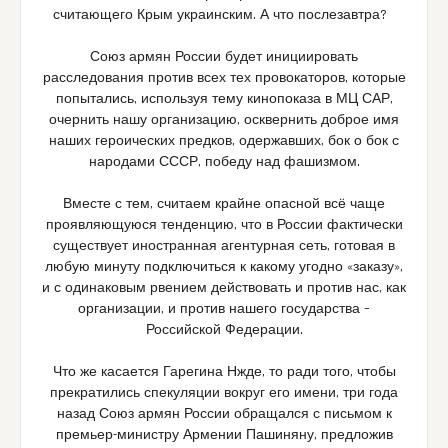
считающего Крым украинским. А что послезавтра?
Союз армян России будет инициировать
расследования против всех тех провокаторов, которые
попытались, используя тему кинопоказа в МЦ САР,
очернить нашу организацию, осквернить доброе имя
наших героических предков, одержавших, бок о бок с
народами СССР, победу над фашизмом.
Вместе с тем, считаем крайне опасной всё чаще
проявляющуюся тенденцию, что в России фактически
существует иностранная агентурная сеть, готовая в
любую минуту подключиться к какому угодно «заказу»,
и с одинаковым рвением действовать и против нас, как
организации, и против нашего государства –
Российской Федерации.
Что же касается Гарегина Нжде, то ради того, чтобы
прекратились спекуляции вокруг его имени, три года
назад Союз армян России обращался с письмом к
премьер-министру Армении Пашиняну, предложив