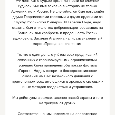
РФ лент. Он о судьбе яркой личности со сложной
судьбой, чьё имя вписано в историю не только
Армении, но и России. Не случайно, он был награждён
двумя Георгиевскими крестами и двумя орденами за
службу Российской Империи. И Гарегин Нжде, надо
сказать, был в числе тех добровольцев, воевавших на
Балканах, чья храбрость и преданность России
вдохновила Василия Агапкина написать знаменитый
марш «Прощание славянки».
То, что в один день, с учётом всех предписаний,
связанных с коронавирусными ограничениями,
успешно были проведены оба показа фильма
«Гарегин Нжде», говорит о бесперспективности
оказания на САР незаконного давления с
применением всех имеющихся в арсенале силовых и
иных методов воздействия и устрашения.
Мы действуем в рамках законов нашей страны и того
же требуем от других.
Соответственно, мы надеемся на оперативное