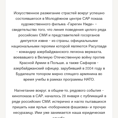
Искусственное разжигание страстей вокруг успешно
состоявшегося в Молодёжном центре САР показа
художественного фильма «Гарегин Нжде» —
свидетельство того, что линия поведения целого ряда
российских СМИ и представителей госорганов
диктуется извне – из страны, официальными
национальными героями которой являются Расулзаде
– командир азербайджанского легиона вермахта,
воевавшего в Великую Отечественную войну против
Красной Армии в Польше, а также Сафаров –
азербайджанский офицер, зарубивший в 2004 году в
Будапеште топором мирно спящего армянина во
время учебы в рамках программы НАТО.
Нагнетание вокруг, в общем-то, рядового события –
кинопоказа в САР, началось 28 января с публикаций в
ряде российских СМИ, истерично и нагло пытавшихся
пришить нам ярлык «поборников фашизма» и прочую
несуразицу. Ими уже занимается наша юридическая