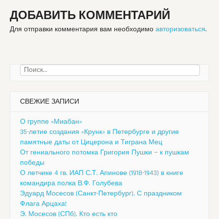
ДОБАВИТЬ КОММЕНТАРИЙ
Для отправки комментария вам необходимо
авторизоваться
.
Найти:
СВЕЖИЕ ЗАПИСИ
О группе «Миабан»
35-летие создания «Крунк» в Петербурге и другие
памятные даты от Цицерона и Тиграна Мец
От гениального потомка Григория Пушки — к пушкам
победы
О летчике 4 гв. ИАП С.Т. Апинове (1918-1943) в книге
командира полка В.Ф. Голубева
Эдуард Мосесов (Санкт-Петербург). С праздником
Флага Арцаха!
Э. Мосесов (СПб). Кто есть кто