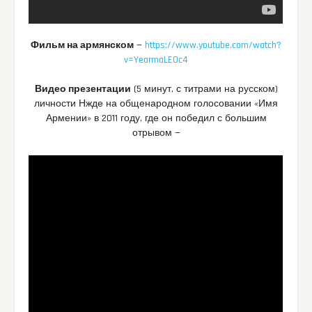
Фильм на армянском
—
https://www.youtube.com/watch?
v=YearmaLEOc4
Видео презентации
(5 минут, с титрами на русском)
личности Нжде на общенародном голосовании «Имя
Армении» в 2011 году, где он победил с большим
отрывом —