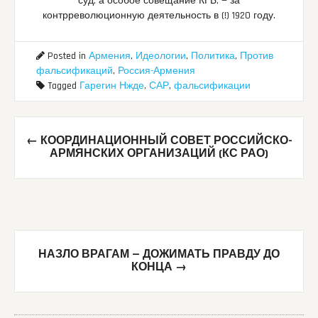
суд, а особое совещание КГБ, — за
контрреволюционную деятельность в (!) 1920 году.
Posted in
Армения
,
Идеологии
,
Политика
,
Против
фальсификаций
,
Россия-Армения
Tagged
Гарегин Нжде
,
САР
,
фальсификации
Post
←
КООРДИНАЦИОННЫЙ СОВЕТ РОССИЙСКО-
navigation
АРМЯНСКИХ ОРГАНИЗАЦИЙ (КС РАО)
НАЗЛО ВРАГАМ — ДОЖИМАТЬ ПРАВДУ ДО
КОНЦА
→