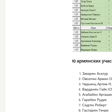
10 армянских уча
Закарян Асатур
Овсепян Армен О
Чарьянц Артем Н.
Варданян Гайк (С
Агабабян Арташе
Гарибян Рудик
Садгян Роберт
Гаспарян Генри