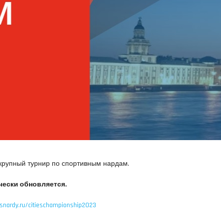
крупный турнир по спортивным нардам.
чески обновляется.
usnardy.ru/citieschampionship2023