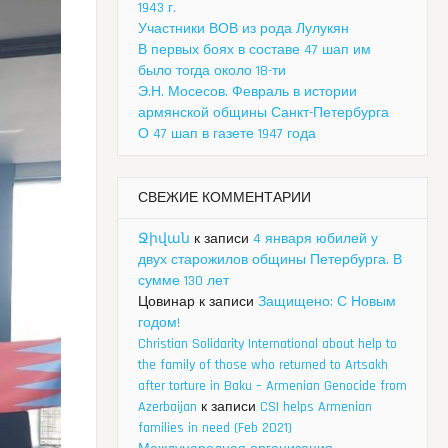
1943 г.
Участники ВОВ из рода Лулукян
В первых боях в составе 47 шап им
было тогда около 18-ти
Э.Н. Мосесов. Февраль в истории
армянской общины Санкт-Петербурга
О 47 шап в газете 1947 года
СВЕЖИЕ КОММЕНТАРИИ
Ջիվան
к записи
4 января юбилей у
двух старожилов общины Петербурга. В
сумме 130 лет
Цовинар
к записи
Защищено: С Новым
годом!
Christian Solidarity International about help to
the family of those who returned to Artsakh
after torture in Baku – Armenian Genocide from
Azerbaijan
к записи
CSI helps Armenian
families in need (Feb 2021)