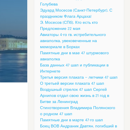
Голубева
Эдуард Мосесов (Санкт-Петербург). С
праздником Флага Арцаха!
Э. Мосесов (СПб). Кто есть кто
Предложение 22 мая
Авиаторы 4-го гв. истребительного
авиаполка, увековеченные на
мемориале в Борках
Памятные дни в мае 47 штурмового
авиаполка
База данных 47 шап и публикации в
Интернете
Третья версия плаката — летчики 47 шап
О третьей версии плаката 47 шап
Воздушный стрелок 47 шап Сергей
Архипов отдал свою жизнь в 21 год в
Битве за Ленинград
Стихотворения Владимира Полянского
о родном 47 шап
Памятные дни в марте 47-го шап
Боец ВОВ Андраник Давтян, погибший в