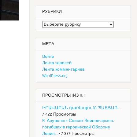
РУБРИКИ
Рубрики
МЕТА
Войти
Лента записей
Лента комментариев
WordPress.org
ПРОСМОТРЫ (ИЗ 10)
ԻՐԱՎԱԲԱՆ դառնալու 10 ՊԱՏՃԱՌ
-
7 422 Просмотры
К. Арутюнян. Список Воинов-армян,
погибших в героической Обороне
Ленин...
- 7 337 Просмотры