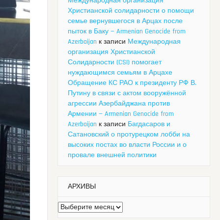
Международная организация
Христианской солидарности о помощи
семье вернувшегося в Арцах после
пыток в Баку — Armenian Genocide from
Azerbaijan
к записи
Международная
организация Христианской
Солидарности (CSI) помогает
нуждающимся семьям в Арцахе
Обращение КС РАО к президенту РФ В.
Путину в связи с актом вооружённой
агрессии Азербайджана против
Армении — Armenian Genocide from
Azerbaijan
к записи
Багдасаров и
Сатановский о протурецком лобби на
высоких постах во власти России и о
провале внешней политики
АРХИВЫ
Архивы