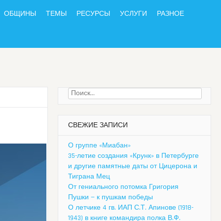
ОБЩИНЫ
ТЕМЫ
РЕСУРСЫ
УСЛУГИ
РАЗНОЕ
Найти:
СВЕЖИЕ ЗАПИСИ
О группе «Миабан»
35-летие создания «Крунк» в Петербурге
и другие памятные даты от Цицерона и
Тиграна Мец
От гениального потомка Григория
Пушки — к пушкам победы
О летчике 4 гв. ИАП С.Т. Апинове (1918-
1943) в книге командира полка В.Ф.