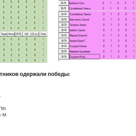
стников одержали победы:
.
Пб)
с М.