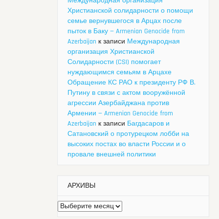
Международная организация
Христианской солидарности о помощи
семье вернувшегося в Арцах после
пыток в Баку — Armenian Genocide from
Azerbaijan
к записи
Международная
организация Христианской
Солидарности (CSI) помогает
нуждающимся семьям в Арцахе
Обращение КС РАО к президенту РФ В.
Путину в связи с актом вооружённой
агрессии Азербайджана против
Армении — Armenian Genocide from
Azerbaijan
к записи
Багдасаров и
Сатановский о протурецком лобби на
высоких постах во власти России и о
провале внешней политики
АРХИВЫ
Архивы