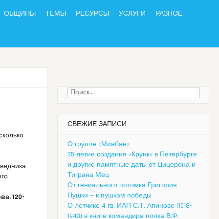
ОБЩИНЫ
ТЕМЫ
РЕСУРСЫ
УСЛУГИ
РАЗНОЕ
Найти:
СВЕЖИЕ ЗАПИСИ
сколько
О группе «Миабан»
35-летие создания «Крунк» в Петербурге
и другие памятные даты от Цицерона и
оведника
Тиграна Мец
ого
От гениального потомка Григория
Пушки — к пушкам победы
а, 120-
О летчике 4 гв. ИАП С.Т. Апинове (1918-
1943) в книге командира полка В.Ф.