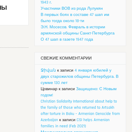
1943 г.
НЫ
Участники ВОВ из рода Лулукян
В первых боях в составе 47 шап им
было тогда около 18-ти
Э.Н. Мосесов. Февраль в истории
армянской общины Санкт-Петербурга
О 47 шап в газете 1947 года
СВЕЖИЕ КОММЕНТАРИИ
Ջիվան
к записи
4 января юбилей у
двух старожилов общины Петербурга. В
сумме 130 лет
Цовинар
к записи
Защищено: С Новым
годом!
Christian Solidarity International about help to
the family of those who returned to Artsakh
after torture in Baku – Armenian Genocide from
Azerbaijan
к записи
CSI helps Armenian
families in need (Feb 2021)