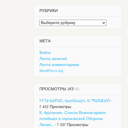
РУБРИКИ
Рубрики
МЕТА
Войти
Лента записей
Лента комментариев
WordPress.org
ПРОСМОТРЫ (ИЗ 10)
ԻՐԱՎԱԲԱՆ դառնալու 10 ՊԱՏՃԱՌ
-
7 422 Просмотры
К. Арутюнян. Список Воинов-армян,
погибших в героической Обороне
Ленин...
- 7 337 Просмотры