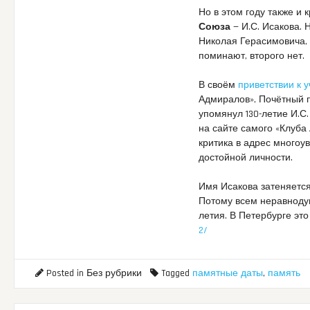
Но в этом году также и 
Союза
— И.С. Исакова. Н
Николая Герасимовича, 
поминают, второго нет.
В своём
приветствии к 
Адмиралов», Почётный п
упомянул 130-летие И.С
на сайте самого «Клуба
критика в адрес многоу
достойной личности.
Имя Исакова затеняетс
Потому всем неравнодуш
летия. В Петербурге эт
2/
Posted in Без рубрики
Tagged
памятные даты
,
память