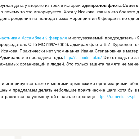
круглая дата у второго из трёх в истории
адмиралов флота Советс
о почему-то это игнорируется. Хотя у Исакова, как и у его боевого 
день рождения на полгода позже мероприятия 9 февраля, но одно
участникам Ассамблеи 9 февраля
многоуважаемый председатель «
редседатель СПб МС (1997—2005), адмирал флота В.И. Куроедов то
. Исакова. Практически нет упоминания Ивана Степановича в матер
 Адмиралов» в последние годы.
http://clubadmiral.ru/
Это отнюдь не з
важаемых организаций и людей. Это только защита памяти не мене
я и игнорируется также и многими армянскими организациями, общ
ным предлагаем делать небольшие практические шаги хотя бы в г
о отражается на упомянутой в начале странице
https://armenians-spb.r