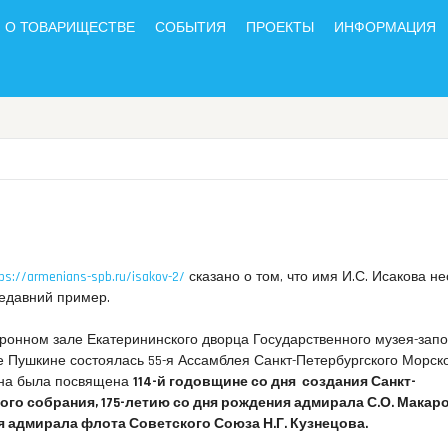
О ТОВАРИЩЕСТВЕ
СОБЫТИЯ
ПРОЕКТЫ
ИНФОРМАЦИЯ
tps://armenians-spb.ru/isakov-2/
сказано о том, что имя И.С. Исакова не
недавний пример.
Тронном зале Екатерининского дворца Государственного музея-зап
е Пушкине состоялась 55-я Ассамблея Санкт-Петербургского Морск
 она была посвящена
114-й годовщине со дня создания Санкт-
го собрания, 175-летию со дня рождения адмирала С.О. Макаров
я адмирала флота Советского Союза Н.Г. Кузнецова.