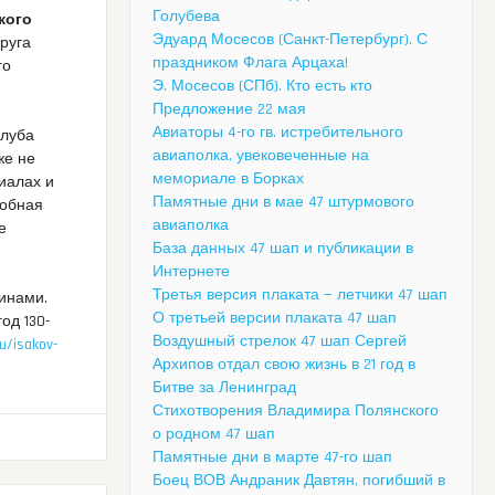
Голубева
кого
Эдуард Мосесов (Санкт-Петербург). С
друга
праздником Флага Арцаха!
го
Э. Мосесов (СПб). Кто есть кто
Предложение 22 мая
Авиаторы 4-го гв. истребительного
Клуба
авиаполка, увековеченные на
же не
мемориале в Борках
иалах и
Памятные дни в мае 47 штурмового
лобная
авиаполка
е
База данных 47 шап и публикации в
Интернете
Третья версия плаката — летчики 47 шап
инами.
О третьей версии плаката 47 шап
од 130-
Воздушный стрелок 47 шап Сергей
u/isakov-
Архипов отдал свою жизнь в 21 год в
Битве за Ленинград
Стихотворения Владимира Полянского
о родном 47 шап
Памятные дни в марте 47-го шап
Боец ВОВ Андраник Давтян, погибший в