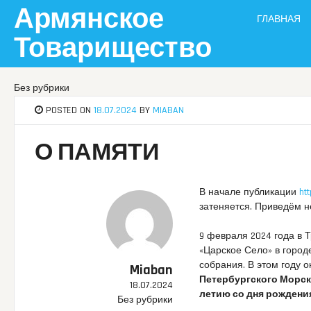
Skip
Армянское
ГЛАВНАЯ
to
content
Товарищество
Без рубрики
POSTED ON
18.07.2024
BY
MIABAN
О ПАМЯТИ
В начале публикации
ht
затеняется. Приведём 
9 февраля 2024 года в 
«Царское Село» в город
собрания. В этом году
Miaban
Петербургского Морско
18.07.2024
летию со дня рождени
Без рубрики