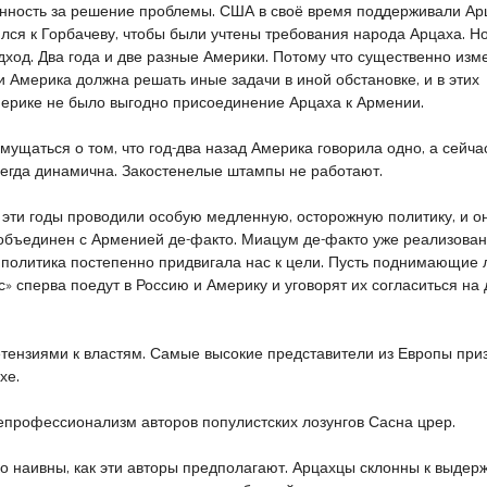
енность за решение проблемы. США в своё время поддерживали Арц
тился к Горбачеву, чтобы были учтены требования народа Арцаха. Но
подход. Два года и две разные Америки. Потому что существенно из
и Америка должна решать иные задачи в иной обстановке, и в этих
мерике не было выгодно присоединение Арцаха к Армении.
мущаться о том, что год-два назад Америка говорила одно, а сейчас
сегда динамична. Закостенелые штампы не работают.
в эти годы проводили особую медленную, осторожную политику, и о
объединен с Арменией де-факто. Миацум де-факто уже реализован
политика постепенно придвигала нас к цели. Пусть поднимающие 
с» сперва поедут в Россию и Америку и уговорят их согласиться на
ретензиями к властям. Самые высокие представители из Европы при
хе.
епрофессионализм авторов популистских лозунгов Сасна црер.
о наивны, как эти авторы предполагают. Арцахцы склонны к выдерж