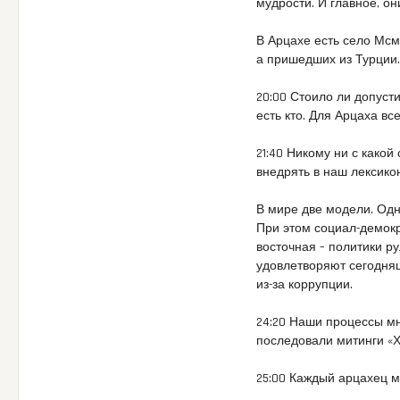
мудрости. И главное, о
В Арцахе есть село Мсмн
а пришедших из Турции.
20:00 Стоило ли допуст
есть кто. Для Арцаха в
21:40 Никому ни с какой
внедрять в наш лексико
В мире две модели. Одн
При этом социал-демокр
восточная – политики р
удовлетворяют сегодняш
из-за коррупции.
24:20 Наши процессы мн
последовали митинги «Хо
25:00 Каждый арцахец м