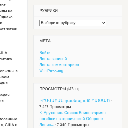
тот
РУБРИКИ
силы не
 Однако
Рубрики
 и
чат жизни
МЕТА
Войти
 США
Лента записей
олитика
Лента комментариев
WordPress.org
 опытны в
знаем
одня
ПРОСМОТРЫ (ИЗ 10)
задач.
ԻՐԱՎԱԲԱՆ դառնալու 10 ՊԱՏՃԱՌ
-
ия
7 427 Просмотры
К. Арутюнян. Список Воинов-армян,
погибших в героической Обороне
численные
Ленин...
- 7 340 Просмотры
ия, США и