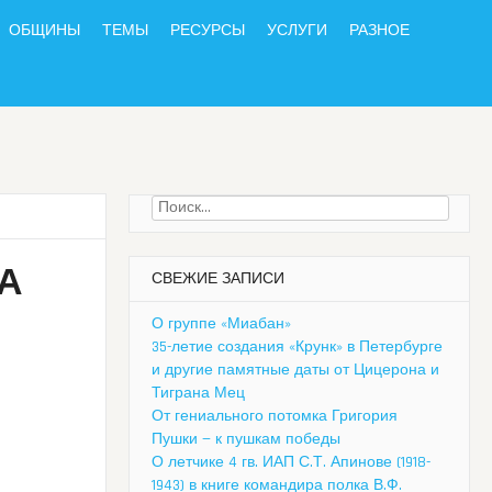
ОБЩИНЫ
ТЕМЫ
РЕСУРСЫ
УСЛУГИ
РАЗНОЕ
Найти:
А
СВЕЖИЕ ЗАПИСИ
О группе «Миабан»
35-летие создания «Крунк» в Петербурге
и другие памятные даты от Цицерона и
Тиграна Мец
От гениального потомка Григория
Пушки — к пушкам победы
О летчике 4 гв. ИАП С.Т. Апинове (1918-
1943) в книге командира полка В.Ф.