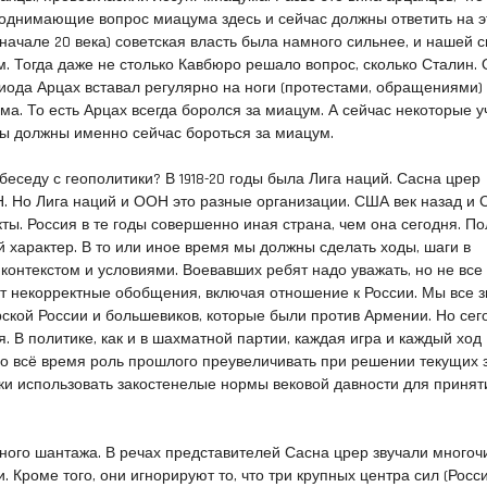
однимающие вопрос миацума здесь и сейчас должны ответить на э
 начале 20 века) советская власть была намного сильнее, и нашей 
м. Тогда даже не столько Кавбюро решало вопрос, сколько Сталин.
риода Арцах вставал регулярно на ноги (протестами, обращениями)
а. То есть Арцах всегда боролся за миацум. А сейчас некоторые у
 вы должны именно сейчас бороться за миацум.
 беседу с геополитики? В 1918-20 годы была Лига наций. Сасна црер
. Но Лига наций и ООН это разные организации. США век назад и
кты. Россия в те годы совершенно иная страна, чем она сегодня. П
й характер. В то или иное время мы должны сделать ходы, шаги в
 контекстом и условиями. Воевавших ребят надо уважать, но не все
т некорректные обобщения, включая отношение к России. Мы все 
рской России и большевиков, которые были против Армении. Но сег
. В политике, как и в шахматной партии, каждая игра и каждый ход
но всё время роль прошлого преувеличивать при решении текущих 
ки использовать закостенелые нормы вековой давности для принят
чного шантажа. В речах представителей Сасна црер звучали много
 Кроме того, они игнорируют то, что три крупных центра сил (Росс