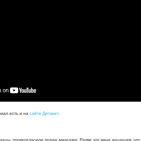
риал есть и на
сайте Дитакет
.
рцахцы, провозгласили лозунг миацума. Разве это вина арцахцев, чт