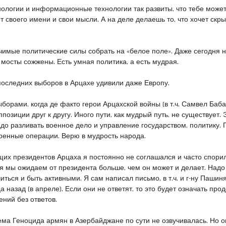
нологии и информационные технологии так развиты, что тебе може
от своего имени и свои мысли. А на деле делаешь то, что хочет скр
начимые политические силы собрать на «белое поле». Даже сегодня 
 мосты сожжены. Есть умная политика, а есть мудрая.
последних выборов в Арцахе удивили даже Европу.
ыборами, когда де факто герои Арцахской войны (в т.ч. Самвел Баб
позиции друг к другу. Иного пути, как мудрый путь, не существует. 
адо разливать военное дело и управление государством, политику. 
оенные операции. Верю в мудрость народа.
щих президентов Арцаха я постоянно не соглашался и часто спорил
я мы ожидаем от президента больше, чем он может и делает. Надо
ться и быть активными. Я сам написал письмо, в т.ч. и г-ну Пашин
 назад (в апреле). Если они не ответят, то это будет означать пр
ний без ответов.
ема Геноцида армян в Азербайджане по сути не озвучивалась. Но о