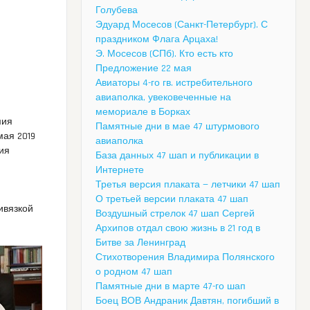
Голубева
Эдуард Мосесов (Санкт-Петербург). С
праздником Флага Арцаха!
Э. Мосесов (СПб). Кто есть кто
Предложение 22 мая
Авиаторы 4-го гв. истребительного
авиаполка, увековеченные на
мемориале в Борках
мия
Памятные дни в мае 47 штурмового
мая 2019
авиаполка
ния
База данных 47 шап и публикации в
Интернете
Третья версия плаката — летчики 47 шап
О третьей версии плаката 47 шап
ивязкой
Воздушный стрелок 47 шап Сергей
Архипов отдал свою жизнь в 21 год в
Битве за Ленинград
Стихотворения Владимира Полянского
о родном 47 шап
Памятные дни в марте 47-го шап
Боец ВОВ Андраник Давтян, погибший в