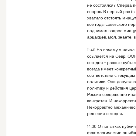
не состоялся? Сперва п
вопрос. В первый раз (в
хватило отстоять миацу
все годы советского пе
поднимал вопрос миацум
арцахцев, мол, знаете,
11:40 Но почему я начал
ссылается на Севр, ООН
сегодня – разные субъе
всегда имеет конкретны
соответствии с текущим
политике. Они допускаю
политику и действия ца
Россия совершенно иная
конкретен. И некоррект
Некорректно механичес
решения сегодня.
14:00 О попытках публи
фактологические ошибки.