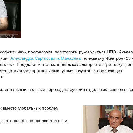
софских наук, профессора, политолога, руководителя НПО «Акаде
аний»
Александра Саргисовича Манасяна
телеканалу «Кентрон» 25 
еркалом». Предлагаем этот материал, как альтернативную точку зре
рженца миацуму против сиюминутных лозунгов, игнорирующих
ы.
официальный, вольный перевод на русский отдельных тезисов с пр
ах вместо глобальных проблем
ны, которая бы не продвигала свои