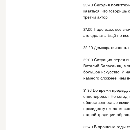
25:40 Сегодня политтех
казаться, что говоришь 
третий актор.
27:00 Надо всех, все з
это сделать. Ещё не все
28:20 Демократичность 
29:00 Ситуация перед в
Виталий Баласанян) в оп
большое искусство. И н
намного сложнее, чем в
31:30 Во время предыду
оппонировал. Но сегодн
общественностью включи
президенту около месяца
старой традиции обраще
32:40 В прошлые годы т