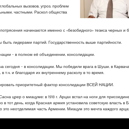
глобальных вызовов, угроз, проблем
ьными, частными. Раскол общества
 потрясения начинаются именно с «безобидного» тезиса черных и 
 быть лидерами партий. Государственность выше партийности.
нации – в полном её объединении, консолидации.
ча сегодня – в консолидации. Мы победили врага в Шуши, в Карвача
 в т.ч. и благодаря их внутреннему расколу в то время.
рировать приоритетный фактор консолидации ВСЕЙ НАЦИИ.
асна црер о миацуме: в 1918 г. Арцах встал на ноги для присоедин
но в тот день, когда Красная армия установила советскую власть в Б
то это неотделимая часть Армении. Миацум это мечта каждого арца