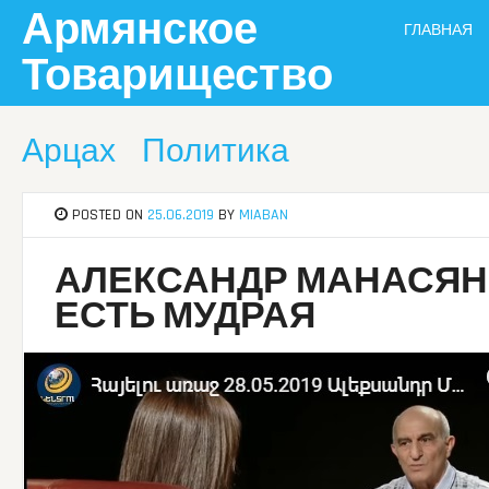
Skip
Армянское
ГЛАВНАЯ
to
content
Товарищество
Арцах
Политика
POSTED ON
25.06.2019
BY
MIABAN
АЛЕКСАНДР МАНАСЯН:
ЕСТЬ МУДРАЯ