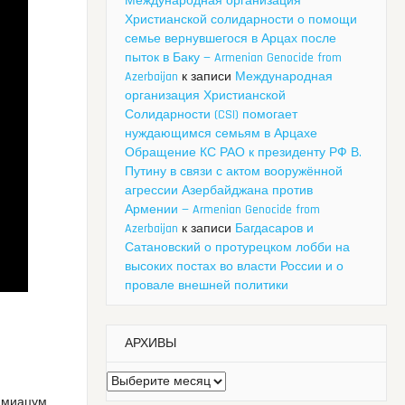
Международная организация
Христианской солидарности о помощи
семье вернувшегося в Арцах после
пыток в Баку — Armenian Genocide from
Azerbaijan
к записи
Международная
организация Христианской
Солидарности (CSI) помогает
нуждающимся семьям в Арцахе
Обращение КС РАО к президенту РФ В.
Путину в связи с актом вооружённой
агрессии Азербайджана против
Армении — Armenian Genocide from
Azerbaijan
к записи
Багдасаров и
Сатановский о протурецком лобби на
высоких постах во власти России и о
провале внешней политики
АРХИВЫ
Архивы
о миацум