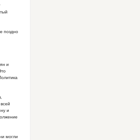
т
ытый
не поздно
аян и
Это
Политика
,
 всей
яну и
одолжение
ни могли