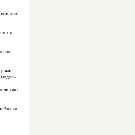
ватистов,
ел кто
слово
Трамп).
 модель,
треливают
 в России