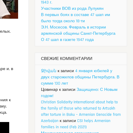
1943 г.
Участники ВОВ из рода Лулукян
В первых боях в составе 47 шап им
было тогда около 18-ти
Э.Н. Мосесов. Февраль в истории
белых.
армянской общины Санкт-Петербурга
О 47 шап в газете 1947 года
СВЕЖИЕ КОММЕНТАРИИ
ре и, в
Ջիվան
к записи
4 января юбилей у
двух старожилов общины Петербурга. В
сумме 130 лет
Цовинар
к записи
Защищено: С Новым
годом!
ения к
Christian Solidarity International about help to
аку,
the family of those who returned to Artsakh
хца.
after torture in Baku – Armenian Genocide from
Azerbaijan
к записи
CSI helps Armenian
families in need (Feb 2021)