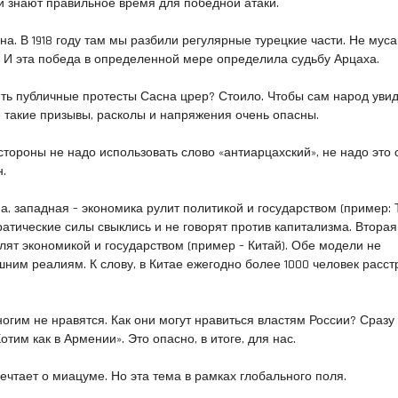
ни знают правильное время для победной атаки.
а. В 1918 году там мы разбили регулярные турецкие части. Не муса
 И эта победа в определенной мере определила судьбу Арцаха.
ить публичные протесты Сасна црер? Стоило. Чтобы сам народ увид
се такие призывы, расколы и напряжения очень опасны.
 стороны не надо использовать слово «антиарцахский», не надо это 
н.
а, западная – экономика рулит политикой и государством (пример: 
атические силы свыклись и не говорят против капитализма. Вторая
улят экономикой и государством (пример – Китай). Обе модели не
ним реалиям. К слову, в Китае ежегодно более 1000 человек расс
огим не нравятся. Как они могут нравиться властям России? Сразу
тим как в Армении». Это опасно, в итоге, для нас.
ечтает о миацуме. Но эта тема в рамках глобального поля.