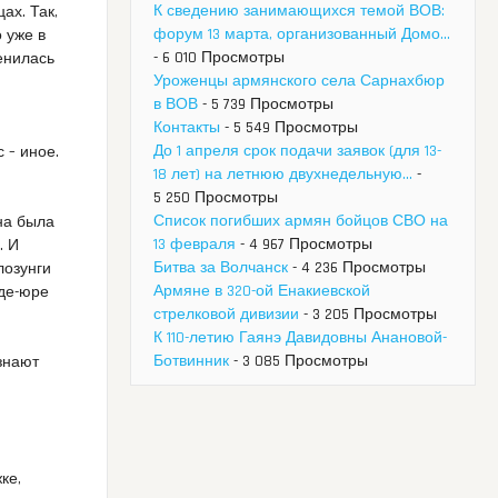
К сведению занимающихся темой ВОВ:
ах. Так,
форум 13 марта, организованный Домо...
 уже в
- 6 010 Просмотры
менилась
Уроженцы армянского села Сарнахбюр
в ВОВ
- 5 739 Просмотры
Контакты
- 5 549 Просмотры
До 1 апреля срок подачи заявок (для 13-
 – иное.
18 лет) на летнюю двухнедельную...
-
5 250 Просмотры
Список погибших армян бойцов СВО на
на была
13 февраля
- 4 967 Просмотры
. И
Битва за Волчанск
- 4 236 Просмотры
лозунги
Армяне в 320-ой Енакиевской
 де-юре
стрелковой дивизии
- 3 205 Просмотры
К 110-летию Гаянэ Давидовны Анановой-
Ботвинник
- 3 085 Просмотры
знают
ке,