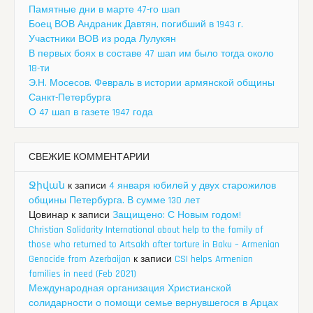
Памятные дни в марте 47-го шап
Боец ВОВ Андраник Давтян, погибший в 1943 г.
Участники ВОВ из рода Лулукян
В первых боях в составе 47 шап им было тогда около
18-ти
Э.Н. Мосесов. Февраль в истории армянской общины
Санкт-Петербурга
О 47 шап в газете 1947 года
СВЕЖИЕ КОММЕНТАРИИ
Ջիվան
к записи
4 января юбилей у двух старожилов
общины Петербурга. В сумме 130 лет
Цовинар
к записи
Защищено: С Новым годом!
Christian Solidarity International about help to the family of
those who returned to Artsakh after torture in Baku – Armenian
Genocide from Azerbaijan
к записи
CSI helps Armenian
families in need (Feb 2021)
Международная организация Христианской
солидарности о помощи семье вернувшегося в Арцах