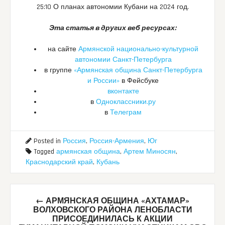
25:10 О планах автономии Кубани на 2024 год.
Эта статья в других веб ресурсах:
на сайте
Армянской национально-культурной
автономии Санкт-Петербурга
в группе
«Армянская община Санкт-Петербурга
и России»
в Фейсбуке
вконтакте
в
Одноклассники.ру
в
Телеграм
Posted in
Россия
,
Россия-Армения
,
Юг
Tagged
армянская община
,
Артем Миносян
,
Краснодарский край
,
Кубань
Post
←
АРМЯНСКАЯ ОБЩИНА «АХТАМАР»
navigation
ВОЛХОВСКОГО РАЙОНА ЛЕНОБЛАСТИ
ПРИСОЕДИНИЛАСЬ К АКЦИИ