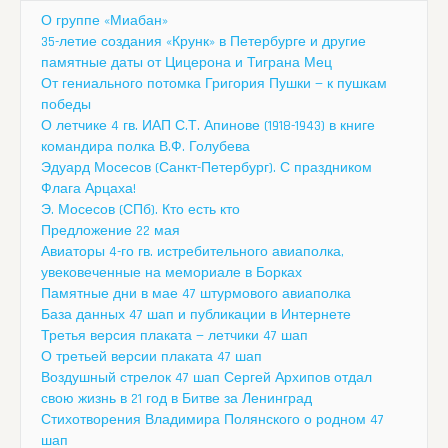
О группе «Миабан»
35-летие создания «Крунк» в Петербурге и другие
памятные даты от Цицерона и Тиграна Мец
От гениального потомка Григория Пушки — к пушкам
победы
О летчике 4 гв. ИАП С.Т. Апинове (1918-1943) в книге
командира полка В.Ф. Голубева
Эдуард Мосесов (Санкт-Петербург). С праздником
Флага Арцаха!
Э. Мосесов (СПб). Кто есть кто
Предложение 22 мая
Авиаторы 4-го гв. истребительного авиаполка,
увековеченные на мемориале в Борках
Памятные дни в мае 47 штурмового авиаполка
База данных 47 шап и публикации в Интернете
Третья версия плаката — летчики 47 шап
О третьей версии плаката 47 шап
Воздушный стрелок 47 шап Сергей Архипов отдал
свою жизнь в 21 год в Битве за Ленинград
Стихотворения Владимира Полянского о родном 47
шап