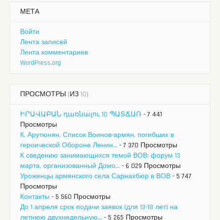
МЕТА
Войти
Лента записей
Лента комментариев
WordPress.org
ПРОСМОТРЫ (ИЗ 10)
ԻՐԱՎԱԲԱՆ դառնալու 10 ՊԱՏՃԱՌ
- 7 441
Просмотры
К. Арутюнян. Список Воинов-армян, погибших в
героической Обороне Ленин...
- 7 370 Просмотры
К сведению занимающихся темой ВОВ: форум 13
марта, организованный Домо...
- 6 029 Просмотры
Уроженцы армянского села Сарнахбюр в ВОВ
- 5 747
Просмотры
Контакты
- 5 560 Просмотры
До 1 апреля срок подачи заявок (для 13-18 лет) на
летнюю двухнедельную...
- 5 265 Просмотры