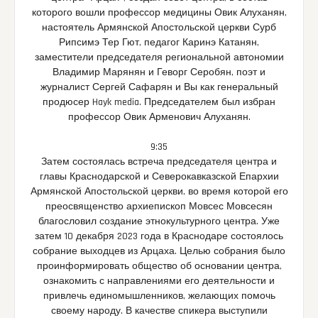
которого вошли профессор медицины Овик Алуханян,
настоятель Армянской Апостольской церкви Сурб
Рипсимэ Тер Гют, педагог Каринэ Катанян,
заместители председателя региональной автономии
Владимир Марянян и Геворг Серобян, поэт и
журналист Сергей Сафарян и Вы как генеральный
продюсер Hayk media. Председателем был избран
профессор Овик Арменович Алуханян.
9:35
Затем состоялась встреча председателя центра и
главы Краснодарской и Северокавказской Епархии
Армянской Апостольской церкви, во время которой его
преосвященство архиепископ Мовсес Мовсесян
благословил создание этнокультурного центра. Уже
затем 10 декабря 2023 года в Краснодаре состоялось
собрание выходцев из Арцаха. Целью собрания было
проинформировать общество об основании центра,
ознакомить с направлениями его деятельности и
привлечь единомышленников, желающих помочь
своему народу. В качестве спикера выступили