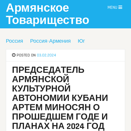
Skip
Армянское
MENU
to
content
Товарищество
Россия
Россия-Армения
Юг
POSTED ON
03.02.2024
ПРЕДСЕДАТЕЛЬ
АРМЯНСКОЙ
КУЛЬТУРНОЙ
АВТОНОМИИ КУБАНИ
АРТЕМ МИНОСЯН О
ПРОШЕДШЕМ ГОДЕ И
ПЛАНАХ НА 2024 ГОД