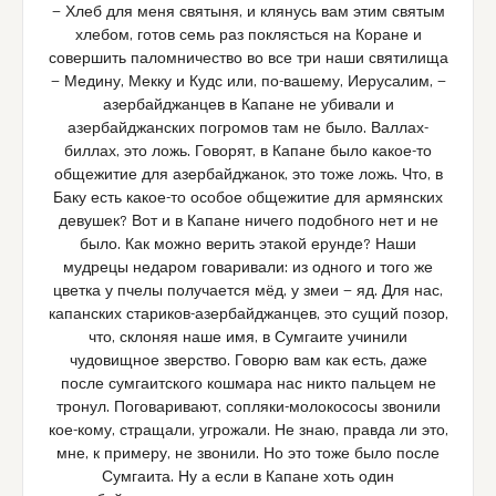
— Хлеб для меня святыня, и клянусь вам этим святым
хлебом, готов семь раз поклясться на Коране и
совершить паломничество во все три наши святилища
— Медину, Мекку и Кудс или, по-вашему, Иерусалим, —
азербайджанцев в Капане не убивали и
азербайджанских погромов там не было. Валлах-
биллах, это ложь. Говорят, в Капане было какое-то
общежитие для азербайджанок, это тоже ложь. Что, в
Баку есть какое-то особое общежитие для армянских
девушек? Вот и в Капане ничего подобного нет и не
было. Как можно верить этакой ерунде? Наши
мудрецы недаром говаривали: из одного и того же
цветка у пчелы получается мёд, у змеи — яд. Для нас,
капанских стариков-азербайджанцев, это сущий позор,
что, склоняя наше имя, в Сумгаите учинили
чудовищное зверство. Говорю вам как есть, даже
после сумгаитского кошмара нас никто пальцем не
тронул. Поговаривают, сопляки-молокососы звонили
кое-кому, стращали, угрожали. Не знаю, правда ли это,
мне, к примеру, не звонили. Но это тоже было после
Сумгаита. Ну а если в Капане хоть один