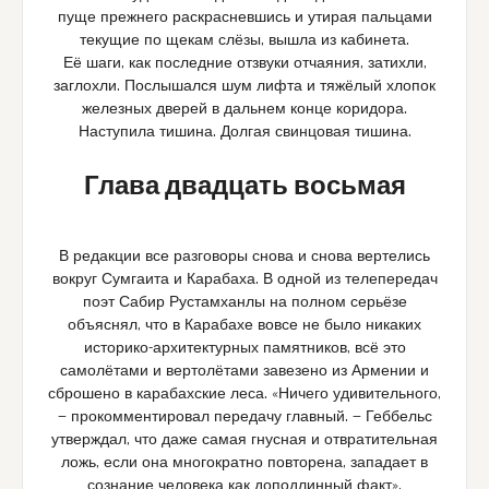
пуще прежнего раскрасневшись и утирая пальцами
текущие по щекам слёзы, вышла из кабинета.
Её шаги, как последние отзвуки отчаяния, затихли,
заглохли. Послышался шум лифта и тяжёлый хлопок
железных дверей в дальнем конце коридора.
Наступила тишина. Долгая свинцовая тишина.
Глава двадцать восьмая
В редакции все разговоры снова и снова вертелись
вокруг Сумгаита и Карабаха. В одной из телепередач
поэт Сабир Рустамханлы на полном серьёзе
объяснял, что в Карабахе вовсе не было никаких
историко-архитектурных памятников, всё это
самолётами и вертолётами завезено из Армении и
сброшено в карабахские леса. «Ничего удивительного,
— прокомментировал передачу главный. — Геббельс
утверждал, что даже самая гнусная и отвратительная
ложь, если она многократно повторена, западает в
сознание человека как доподлинный факт».