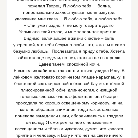
пожелал Творец. Я люблю тебя. — Волна,
непроизвольно захлестнувшая меня изнутри,
увлажнила мне глаза. — Я люблю тебя, я люблю тебя.
— Спи, уже поздно. Я не могу говорить долго.
Услышала твой голос, и мне теперь так приятно…
Видимо, величайшее в жизни счастье — быть
уверенной, что тебя безумно любит тот, кого ты и сама
безумно любишь… Послезавтра я приду к тебе. Хотела
зайти в конце недели, но нет, столько не вытерплю.
Цавед танем, спокойной ночи.
Я вышел из кабинета главного и тотчас увидел Рену. В
лайковом желтовато-коричневом плаще нараспашку, в
блестящей светло-розовой шёлковой блузке, в тёмной
плиссированной юбке, длинноногая, с изящной
голенью, словом, очень эффектная, она быстро
проходила по хорошо освещённому коридору, ни на
кого не обращая внимания, тогда как остальные
поневоле замедляли шаги, оборачивались и глядели
ей вслед. Я смотрел на неё с неизменным
восхищением и тёплым чувством, думая, что красота
приятна и человеку, и Богу и что нет на свете ничего