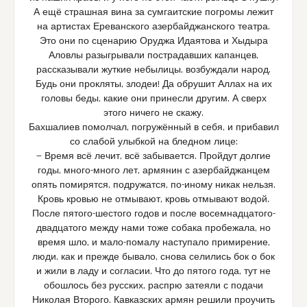
А ещё страшная вина за сумгаитские погромы лежит
на артистах Ереванского азербайджанского театра.
Это они по сценарию Оруджа Идаятова и Хыдыра
Аловлы разыгрывали пострадавших капанцев,
рассказывали жуткие небылицы, возбуждали народ.
Будь они прокляты, злодеи! Да обрушит Аллах на их
головы беды, какие они принесли другим. А сверх
этого ничего не скажу.
Бахшалиев помолчал, погружённый в себя, и прибавил
со слабой улыбкой на бледном лице:
— Время всё лечит, всё забывается. Пройдут долгие
годы, много-много лет, армянин с азербайджанцем
опять помирятся, подружатся, по-иному никак нельзя.
Кровь кровью не отмывают, кровь отмывают водой.
После пятого-шестого годов и после восемнадцатого-
двадцатого между нами тоже собака пробежала, но
время шло, и мало-помалу наступало примирение,
люди, как и прежде бывало, снова селились бок о бок
и жили в ладу и согласии. Что до пятого года, тут не
обошлось без русских, распрю затеяли с подачи
Николая Второго. Кавказских армян решили проучить