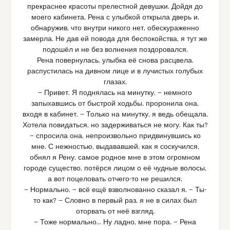
прекраснее красоты прелестной девушки. Дойдя до
моего кабинета, Рена с улыбкой открыла дверь и,
обнаружив, что внутри никого нет, обескураженно
замерла. Не дав ей повода для беспокойства, я тут же
подошёл и не без волнения поздоровался.
Рена повернулась, улыбка её снова расцвела,
распустилась на дивном лице и в лучистых голубых
глазах.
— Привет. Я поднялась на минутку, — немного
запыхавшись от быстрой ходьбы, проронила она,
входя в кабинет. — Только на минутку, я ведь обещала.
Хотела повидаться, но задерживаться не могу. Как ты?
— спросила она, непроизвольно придвинувшись ко
мне. С нежностью, выдававшей, как я соскучился,
обнял я Рену, самое родное мне в этом огромном
городе существо, потёрся лицом о её чудные волосы,
а вот поцеловать отчего-то не решился.
— Нормально, — всё ещё взволнованно сказал я. — Ты-
то как? — Словно в первый раз, я не в силах был
оторвать от неё взгляд.
— Тоже нормально… Ну ладно, мне пора. — Рена