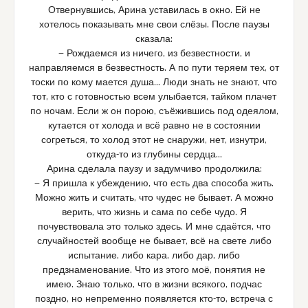
Отвернувшись, Арина уставилась в окно. Ей не
хотелось показывать мне свои слёзы. После паузы
сказала:
— Рождаемся из ничего, из безвестности, и
направляемся в безвестность. А по пути теряем тех, от
тоски по кому мается душа… Люди знать не знают, что
тот, кто с готовностью всем улыбается, тайком плачет
по ночам. Если ж он порою, съёжившись под одеялом,
кутается от холода и всё равно не в состоянии
согреться, то холод этот не снаружи, нет, изнутри,
откуда-то из глубины сердца…
Арина сделала паузу и задумчиво продолжила:
— Я пришла к убеждению, что есть два способа жить.
Можно жить и считать, что чудес не бывает. А можно
верить, что жизнь и сама по себе чудо. Я
почувствовала это только здесь. И мне сдаётся, что
случайностей вообще не бывает, всё на свете либо
испытание, либо кара, либо дар, либо
предзнаменование. Что из этого моё, понятия не
имею. Знаю только, что в жизни всякого, подчас
поздно, но непременно появляется кто-то, встреча с