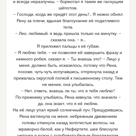
и всегда неразлучны, — бормотал я таким же гаснущим
шёпотом.
— Господи, когда же придёт этот день?.. Я нежно обнял
Рену за плечи, вдыхая благоухание её податливого
тела.
— Лео, любимый, я ведь пришла только на минутку, —
сказала она, — я…
Я приложил пальцы к её губам.
— Я люблю тебя, — не позволяя ей завершить фразу и
немного робея, сказал я. — Ты знаешь это? — Лицо у
меня, должно быть, исказилось, потому что Рена,
похоже, чуть-чуть испугавшись, отпрянула назад и
прижалась округлой попкой к письменному столу. Тем
не менее, она улыбалась.
— Нет, ответь, знаешь ли ты, что я тебя люблю?
По-прежнему улыбаясь, Рена кивнула, что значило —
да, она знает, что я её люблю.
На её лицо упал яркий солнечный луч. Прищурившись,
Рена взглянула на меня, небрежным движением
головы откинула назад золотистые волосы, на
мраморно-белой, как у Нефертити, шее блеснули
цепочка и кулон с голубовато-белым бриллиантом.