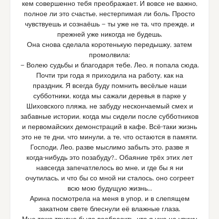
кем совершенно тебя преображает. И вовсе не важно,
полное ли это счастье, нестерпимая ли боль. Просто
чувствуешь и сознаёшь — ты уже не та, что прежде, и
прежней уже никогда не будешь.
Она снова сделала коротенькую передышку, затем
промолвила:
— Волею судьбы и благодаря тебе, Лео, я попала сюда.
Почти три года я приходила на работу, как на
праздник. Я всегда буду помнить весёлые наши
субботники, когда мы сажали деревья в парке у
Шиховского пляжа, не забуду нескончаемый смех и
забавные истории, когда мы сидели после субботников
и первомайских демонстраций в кафе. Всё-таки жизнь
это не те дни, что минули, а те, что остаются в памяти.
Господи, Лео, разве мыслимо забыть это, разве я
когда-нибудь это позабуду?.. Обаяние трёх этих лет
навсегда запечатлелось во мне, и где бы я ни
очутилась, и что бы со мной ни сталось, оно согреет
всю мою будущую жизнь…
Арина посмотрела на меня в упор, и в слепящем
закатном свете блеснули её влажные глаза.