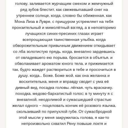
голову, заливается журчащим смехом и жемчужный
ряд зубов блестит, как свежевыпавший снег на
утреннем солнце, когда, словно бы обиженная, как
Мона Лиза в Лувре, с прищуром устремляет на тебя
пронзительный и мимолётный взгляд, а в неповторимо
лучащихся синих-пресиних глазах играет
всепрощающая таинственная улыбка, когда
обворожительным привычным движением откидывает
со лба золотистую прядь, когда, внезапно зардевшись
от овладевшего ею порыва, бросается в объятья, и
обволакивает ароматом юного тела, и прижимается
так, будто жаждет раствориться в тебе и просочиться в
душу, когда… Боже, Боже мой, как она желанна и
восхитительна, меня и вправду сводит с ума её
дивный вид, посадка головы, лёгкая, чуть враскачку,
походка, медово-бархатистый голос; в ту минуту я с
внезапной, неодолимой и сумасшедшей страстью
желал одного — поцеловать кончик её розового язычка,
скользивший по припухлой губе. От сумасбродной
этой мысли у меня закружилась голова, я как-то
непроизвольно схватил Рену повыше локтя и