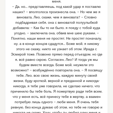
меня.
— Да, но… представляешь, под какой удар я поставлю
наших? — вполголоса произнесла она. — Но чем же я
виновата, Лео, скажи, чем я виновата? — Словно
подбадривая себя, она с виноватой полуулыбкой
добавила: — Как бы то ни было, я поеду с тобой куда
угодно, — заключила она, обвив мне шею руками. —
Понятно, наши меня не простят. Не простят поначалу,
ну, а в конце концов сдадутся… Боже мой, я никому
этого не скажу, никто не узнает об этом. Ирада с
Эсмирой тоже. Позвоню прямо перед отъездом, но где
я, всё равно скрою. Согласен, Лео? И тогда уж мы
будем вместе всегда. Боже мой, неужели это
возможно? — возбуждённо повторила она. — Я посвящу
тебе, Лео, всю свою жизнь, каждую минуту своей
жизни, буду кроткой, верной и преданной и никогда-
никогда, я тебе уже говорила, не сделаю ничего, что
причинило бы тебе боль. Я пожертвую ради тебя всем,
что у меня есть, всё принесу тебе в жертву, а взамен
потребую лишь одного — люби меня. Я очень тебя
ревную, без конца думаю об этом, но тебе не говорю и
никогда не скажу. Хочу, чтобы ты любил одну меня и