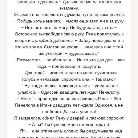
легонько вздохнула. — Дольше не могу, готовлюсь к
экзамену.
Экзамен она, конечно, выдумала, тут я не сомневался.
— Побудь хоть немного, — умоляюще взял я её за руку.
— Нет, нет, нет, не могу. Но буду заглядывать. —
Осторожно высвободив свою руку, Рена попятилась к
двери и с улыбкой добавила: — Зайду через два дня в
это же время. Смотри не уходи, — наказала она с той
же улыбкой. — Будешь ждать?
— Разумеется, — пообещал я. — Не то что два дня — два
года, — попробовал я пошутить.
— Два года? — искоса глядя на меня лучистыми
голубыми глазами, спросила она. — Так мало?
— Ну, тогда не два, а двадцать лет, — уступил я с
улыбкой. — Одиссей двадцать лет ждал Пенелопу.
— Не-ет! — простодушно не согласилась Рена. — Это
Пенелопа в Итаке двадцать лет ждала Одиссея, а не
наоборот. Да ты лгунишка!
Я засмеялся, обнял Рену у дверей и ласково спросил:
— А ты? Ты будешь меня столько ждать?
— Я?.. — она отпрянула, словно бы раздумывала над
ответом, и сердце у меня тревожно ёкнуло. — Если