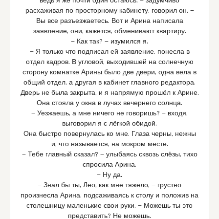
ведь я же почти один остаюсь, — задумчиво
расхаживая по просторному кабинету, говорил он. —
Вы все разъезжаетесь. Вот и Арина написала
заявление, они, кажется, обменивают квартиру.
— Как так? — изумился я.
— Я только что подписал ей заявление, понесла в
отдел кадров. В угловой, выходившей на солнечную
сторону комнатке Арины было две двери, одна вела в
общий отдел, а другая в кабинет главного редактора.
Дверь не была закрыта, и я напрямую прошёл к Арине.
Она стояла у окна в лучах вечернего солнца.
— Уезжаешь, а мне ничего не говоришь? — входя,
выговорил я с лёгкой обидой.
Она быстро повернулась ко мне. Глаза черны, нежны
и, что называется, на мокром месте.
— Тебе главный сказал? — улыбаясь сквозь слёзы, тихо
спросила Арина.
— Ну да.
— Знал бы ты, Лео, как мне тяжело, — грустно
произнесла Арина, подсаживаясь к столу и положив на
столешницу маленькие свои руки. — Можешь ты это
представить? Не можешь.