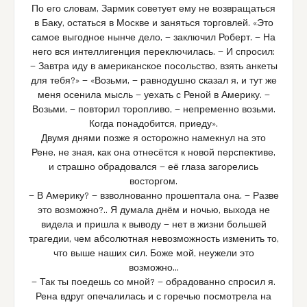
По его словам, Зармик советует ему не возвращаться
в Баку, остаться в Москве и заняться торговлей. «Это
самое выгодное нынче дело, — заключил Роберт. — На
него вся интеллигенция переключилась. — И спросил:
— Завтра иду в американское посольство, взять анкеты
для тебя?» — «Возьми, — равнодушно сказал я, и тут же
меня осенила мысль — уехать с Реной в Америку. —
Возьми, — повторил торопливо, — непременно возьми.
Когда понадобится, приеду».
Двумя днями позже я осторожно намекнул на это
Рене, не зная, как она отнесётся к новой перспективе,
и страшно обрадовался — её глаза загорелись
восторгом.
— В Америку? — взволнованно прошептала она. — Разве
это возможно?.. Я думала днём и ночью, выхода не
видела и пришла к выводу — нет в жизни большей
трагедии, чем абсолютная невозможность изменить то,
что выше наших сил. Боже мой, неужели это
возможно…
— Так ты поедешь со мной? — обрадованно спросил я.
Рена вдруг опечалилась и с горечью посмотрела на