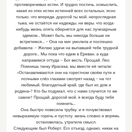
противоречивых истин. И трудно постичь, осмыслить,
какая из этих истин истинней всех остальных, ясно
только, что впереди, дорогой ты мой, непроглядная
тьма, не остаётся ни надежды, ни веры, что когда-
нибудь жизнь опять обернётся для нас лучезарным
эдемом… Может быть, мы никогда больше не
встретимся… — Она на миг умолкла и поспешно
добавила: — Желаю удачи на выпавшей тебе трудной
дороге… Мы пока что едем в Ереван, а куда
направимся оттуда — Бог весть. Прощай, Лео.
Помнишь танку Ирасека, мы вместе её читали:
«Останавливаются они на горестном своём пути и
полными слёз глазами смотрят назад — на тот
любимый, благодатный край, где был их дом и
родина»? Кто бы подумал, что с нами случится то же
самое? Прощай, дорогой мой, я всегда буду тебя
помнить…
Она быстро повесила трубку, и я почувствовал
невыразимую горечь и пустоту, жизнь словно и впрямь
остановилась, утратила смысл.
Следующим был Роберт. Его отъезд, однако, никак на