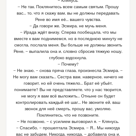
— Клянусь.
— Не так. Поклянитесь всем самым святым. Прошу
вас… то, что я скажу вам, вы не должны передавать
Рене во имя её… вашего чувства.
— Да говори же, Эсмира, не мучь меня.
— Ирада ждёт внизу. Сперва пообещала, что мы
вместе к вам поднимемся, но в последнюю минуту не
смогла, послала меня. Вы больше не должны звонить
Рене, — выпалила она и, словно сбросив тяжкую ношу,
глубоко вздохнула.
— Почему?
— Не знаю, — снова пряча глаза, произнесла Эсмира. —
Не могу вам сказать… Сестра вам, наверное, ничего не
говорит, но ей очень тяжело… Брат её убьёт,
понимаете? Вы не представляете, что у нас творится,
не могу я вам всё выложить… Отныне он будет
контролировать каждый её шаг… Не звоните ей, ваш
звонок для неё смерть, прошу вас, умоляю.
Поклянитесь, что не позвоните.
— Не позвоню, — с усилием выговорил я. — Клянусь.
— Спасибо, — прошептала Эсмира. — Я… Мы никогда
вас не забудем. Никогда, никогда, — добавила она и,