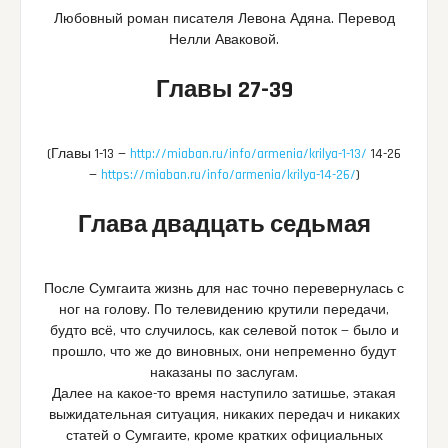
Любовный роман писателя Левона Адяна. Перевод
Нелли Аваковой.
Главы 27-39
(Главы 1-13 —
http://miaban.ru/info/armenia/krilya-1-13/
14-26
—
https://miaban.ru/info/armenia/krilya-14-26/
)
Глава двадцать седьмая
После Сумгаита жизнь для нас точно перевернулась с
ног на голову. По телевидению крутили передачи,
будто всё, что случилось, как селевой поток — было и
прошло, что же до виновных, они непременно будут
наказаны по заслугам.
Далее на какое-то время наступило затишье, этакая
выжидательная ситуация, никаких передач и никаких
статей о Сумгаите, кроме кратких официальных