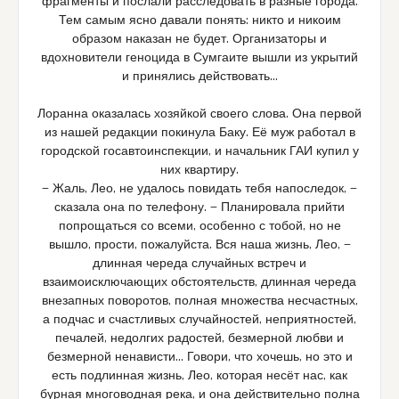
фрагменты и послали расследовать в разные города.
Тем самым ясно давали понять: никто и никоим
образом наказан не будет. Организаторы и
вдохновители геноцида в Сумгаите вышли из укрытий
и принялись действовать…
Лоранна оказалась хозяйкой своего слова. Она первой
из нашей редакции покинула Баку. Её муж работал в
городской госавтоинспекции, и начальник ГАИ купил у
них квартиру.
— Жаль, Лео, не удалось повидать тебя напоследок, —
сказала она по телефону. — Планировала прийти
попрощаться со всеми, особенно с тобой, но не
вышло, прости, пожалуйста. Вся наша жизнь, Лео, —
длинная череда случайных встреч и
взаимоисключающих обстоятельств, длинная череда
внезапных поворотов, полная множества несчастных,
а подчас и счастливых случайностей, неприятностей,
печалей, недолгих радостей, безмерной любви и
безмерной ненависти… Говори, что хочешь, но это и
есть подлинная жизнь, Лео, которая несёт нас, как
бурная многоводная река, и она действительно полна