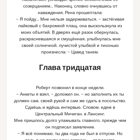
созерцанием… Наконец, словно очнувшись от
наваждения, Рена прошептала:
— Я пойду… Мне нельзя задерживаться, — застёгивая
лайковый с бахромкой плащ, она выскользнула из
моих объятий. В дверях ещё разок обернулась,
раскрасневшаяся и смущённая, улыбнулась мне
своей солнечной, лучистой улыбкой и тихонько
произнесла: — Цавед танем.
Глава тридцатая
Роберт позвонил в конце недели.
— Анкеты я взял, — доложил он, — но заполнить их ты
должен сам, своей рукой и сам же сдать в посольство.
Сдаёшь и ждёшь интервью. Словом, едем в
Центральный Мичиган, в Лансинг.
Мне пришлось долго уламывать главного, прежде чем
он подписал заявление.
— Я всё понимаю, ты два года не был в отпуске. Но