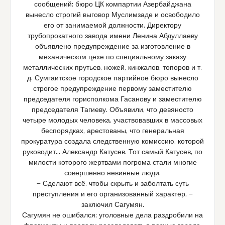
сообщений: бюро ЦК компартии Азербайджана
вынесло строгий выговор Муслимзаде и освободило
его от занимаемой должности. Директору
трубопрокатного завода имени Ленина Абдуллаеву
объявлено предупреждение за изготовление в
механическом цехе по специальному заказу
металлических прутьев, ножей, кинжалов, топоров и т.
д. Сумгаитское городское партийное бюро вынесло
строгое предупреждение первому заместителю
председателя горисполкома Гасанову и заместителю
председателя Тагиеву. Объявили, что девяносто
четыре молодых человека, участвовавших в массовых
беспорядках, арестованы, что генеральная
прокуратура создала следственную комиссию, которой
руководит… Александр Катусев. Тот самый Катусев, по
милости которого жертвами погрома стали многие
совершенно невинные люди.
— Сделают всё, чтобы скрыть и заболтать суть
преступления и его организованный характер, —
заключил Сагумян.
Сагумян не ошибался; уголовные дела раздробили на