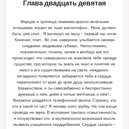
Глава двадцать девятая
Мерцая и трепеща ломкими красно-зелёными
огоньками, играет во тьме магнитофон… Рена, должно
быть, уже спит… Я взглянул на часы — первый час ночи.
Конечно, спит… Во сне, наверное, улыбается своими
сладкими, медовыми губами… Непостижимо,
поразительно; почему, зачем и вообще как это
происходит, что совершенно не знакомое тебе прежде
существо, про которое ты знать не знал и понятия не
имел о его существовании на свете, нежданно-
негаданно появляется, забирается тебе в сердце,
переполняет от края до края душу неизъяснимым
блаженством, и ты самозабвенно и беспрестанно
думаешь о нём, днём и ночью мечтаешь о нём?..
Внезапно раздаётся телефонный звонок. Странно, кто
это в такой-то час? Я лениво снял трубку. На том конце
провода ни звука. В молчании таилась осмысленность,
я почувствовал это, и молниеносно возникшая мысль
вызвала учащённое сердцебиение. Сердце сказало —