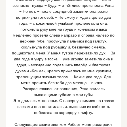
возникнет нужда — буду, — отчётливо произнесла Рена.
— Но нет, — после секундной заминки она резко
встряхнула головой. — Не смогу я ждать целых два
года, — с кокетливой улыбкой пролепетала она,
положила руку мне на грудь и кончиком языка
медленно провела слева направо и справа налево по
верхней губе, просунула пальчики под галстук,
скользнула под рубашку и, беззвучно смеясь,
пощекотала меня. У меня тут же перехватило дух. — За
два года я умру в тоске, — уже игриво заметила она и
вдруг, неожиданно подавшись вперёд и благоухая
духами «Клима», крепко прижалась ко мне хрупким,
трепещущим жизнью телом. — Какие два года! Для
меня прожить без тебя два месяца — пытка. —
Раскрасневшись от волнения, Рена впилась
пылающими губами в мои губы.
Это длилось мгновенье. С навернувшимися на глазах
слезами она попятилась и, выскочив из кабинета,
побежала по коридору к лифту.
Следующим своим звонком Роберт меня расстроил.