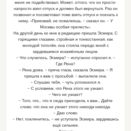
меня не подействовал. Может, оттого, что он просто-
напросто взял отпуск и должен был вернуться. Раз он
позвонил и посоветовал тоже взять отпуск и поехать к
нему. «Приезжай, не пожалеешь, — сказал он. — У
Москвы особая прелесть».
На другой день ко мне в редакцию пришла Эсмира. С
горящими глазами, стройная и тонкостанная, как
молодой тополёк, она стояла передо мной с
зардевшимся искажённым лицом.
— Что случилось, Эсмира? — испуганно спросил я. —
Где Рена?
— Рена дома, — пряча глаза, сказала Эсмира. — Я
пришла к вам с просьбой, — выпалила она.
— Слушаю тебя, — чуть успокоился я.
— С условием, что Рена этого не узнает.
— Чего не узнает?
— Того, что… что я сюда приходила, к вам… Дайте
слово, что она не узнает этого никогда-никогда.
— Даю слово.
— Нет, поклянитесь, — не уступала Эсмира, зардевшись
ещё сильнее.