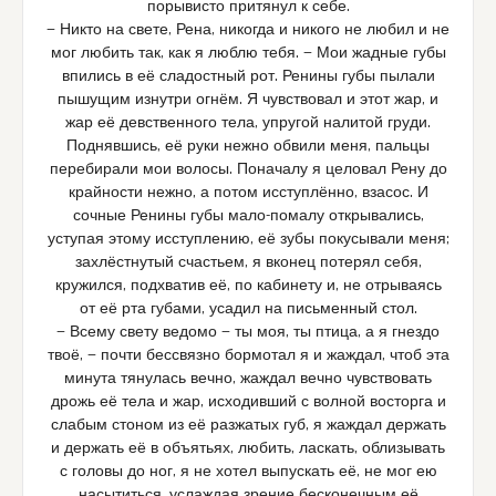
порывисто притянул к себе.
— Никто на свете, Рена, никогда и никого не любил и не
мог любить так, как я люблю тебя. — Мои жадные губы
впились в её сладостный рот. Ренины губы пылали
пышущим изнутри огнём. Я чувствовал и этот жар, и
жар её девственного тела, упругой налитой груди.
Поднявшись, её руки нежно обвили меня, пальцы
перебирали мои волосы. Поначалу я целовал Рену до
крайности нежно, а потом исступлённо, взасос. И
сочные Ренины губы мало-помалу открывались,
уступая этому исступлению, её зубы покусывали меня;
захлёстнутый счастьем, я вконец потерял себя,
кружился, подхватив её, по кабинету и, не отрываясь
от её рта губами, усадил на письменный стол.
— Всему свету ведомо — ты моя, ты птица, а я гнездо
твоё, — почти бессвязно бормотал я и жаждал, чтоб эта
минута тянулась вечно, жаждал вечно чувствовать
дрожь её тела и жар, исходивший с волной восторга и
слабым стоном из её разжатых губ, я жаждал держать
и держать её в объятьях, любить, ласкать, облизывать
с головы до ног, я не хотел выпускать её, не мог ею
насытиться, услаждая зрение бесконечным её