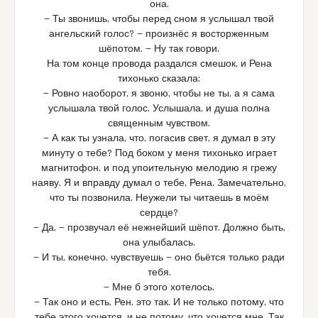
она.
— Ты звонишь, чтобы перед сном я услышал твой
ангельский голос? — произнёс я восторженным
шёпотом. — Ну так говори.
На том конце провода раздался смешок, и Рена
тихонько сказала:
— Ровно наоборот, я звоню, чтобы не ты, а я сама
услышала твой голос. Услышала, и душа полна
священным чувством.
— А как ты узнала, что, погасив свет, я думал в эту
минуту о тебе? Под боком у меня тихонько играет
магнитофон, и под упоительную мелодию я грежу
наяву. Я и вправду думал о тебе, Рена. Замечательно,
что ты позвонила. Неужели ты читаешь в моём
сердце?
— Да, — прозвучал её нежнейший шёпот. Должно быть,
она улыбалась.
— И ты, конечно, чувствуешь — оно бьётся только ради
тебя.
— Мне б этого хотелось.
— Так оно и есть, Рен, это так. И не только потому, что
тебе этого хочется, и не потому, что хочется мне. Так