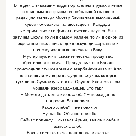
В те дни с видавшим виды портфелем в руках и кепке
с длинным козырьком на небольшой голове в
редакцию заглянул Мухтар Бахшалиев, высоченный
худой человек лет за шестьдесят. Кандидат
исторических или филологических наук, он был
завучем школы то ли в самом Капане, то ли в одной из
окрестных школ, писал докторскую диссертацию и
поэтому частенько наезжал в Баку.
— Мухтар-муаллим, скажите честно, прошу вас, —
обратился я к нему. — Правда ли, что в Капане
происходили стычки армян с азербайджанцами? А то
не знаешь, кому верить. Судя по слухам, которые
гуляли по Сумгаиту, и статье Оруджа Идаятова, там
убивали азербайджанцев. Это так?
— Можете дать мне кусок хлеба? — неожиданно
попросил Бахшалиев.
— Какого хлеба? — не понял я.
— Ну, хлеба. Обычного хлеба.
— Сейчас принесу, — сказала Арина, зашла к себе и
вынесла хлеб.
Бахшалиев взял его, поцеловал и сказал: