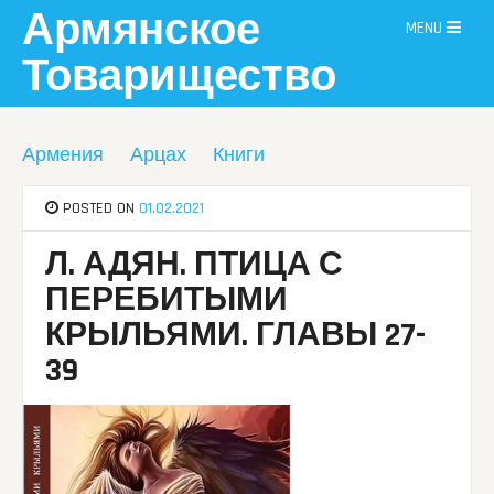
Skip
Армянское
MENU
to
content
Товарищество
Армения
Арцах
Книги
POSTED ON
01.02.2021
Л. АДЯН. ПТИЦА С
ПЕРЕБИТЫМИ
КРЫЛЬЯМИ. ГЛАВЫ 27-
39