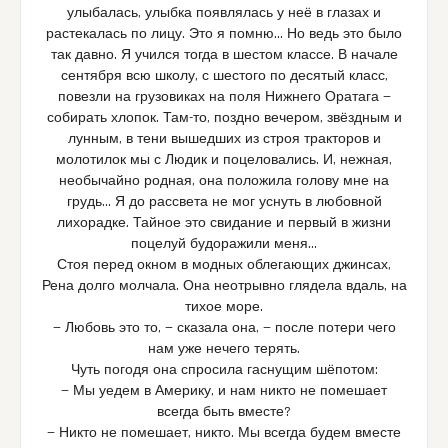
улыбалась, улыбка появлялась у неё в глазах и
растекалась по лицу. Это я помню… Но ведь это было
так давно. Я учился тогда в шестом классе. В начале
сентября всю школу, с шестого по десятый класс,
повезли на грузовиках на поля Нижнего Оратага —
собирать хлопок. Там-то, поздно вечером, звёздным и
лунным, в тени вышедших из строя тракторов и
молотилок мы с Людик и поцеловались. И, нежная,
необычайно родная, она положила голову мне на
грудь… Я до рассвета не мог уснуть в любовной
лихорадке. Тайное это свидание и первый в жизни
поцелуй будоражили меня…
Стоя перед окном в модных облегающих джинсах,
Рена долго молчала. Она неотрывно глядела вдаль, на
тихое море.
— Любовь это то, — сказала она, — после потери чего
нам уже нечего терять.
Чуть погодя она спросила гаснущим шёпотом:
— Мы уедем в Америку, и нам никто не помешает
всегда быть вместе?
— Никто не помешает, никто. Мы всегда будем вместе