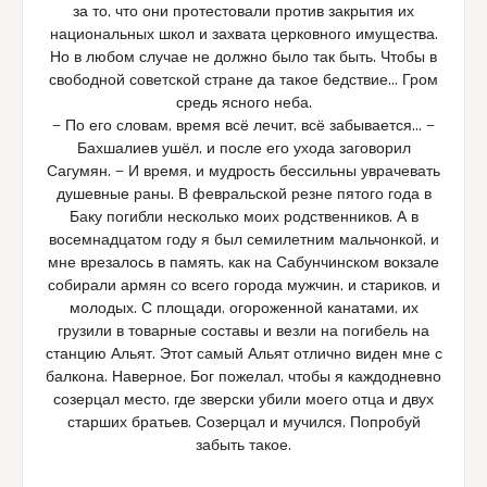
за то, что они протестовали против закрытия их
национальных школ и захвата церковного имущества.
Но в любом случае не должно было так быть. Чтобы в
свободной советской стране да такое бедствие… Гром
средь ясного неба.
— По его словам, время всё лечит, всё забывается… —
Бахшалиев ушёл, и после его ухода заговорил
Сагумян. — И время, и мудрость бессильны уврачевать
душевные раны. В февральской резне пятого года в
Баку погибли несколько моих родственников. А в
восемнадцатом году я был семилетним мальчонкой, и
мне врезалось в память, как на Сабунчинском вокзале
собирали армян со всего города мужчин, и стариков, и
молодых. С площади, огороженной канатами, их
грузили в товарные составы и везли на погибель на
станцию Альят. Этот самый Альят отлично виден мне с
балкона. Наверное, Бог пожелал, чтобы я каждодневно
созерцал место, где зверски убили моего отца и двух
старших братьев. Созерцал и мучился. Попробуй
забыть такое.