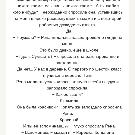
никого кроме, слышишь, никого кроме… А ты любил
кого-нибудь? — неожиданно спросила она, уставившись
на меня широко распахнутыми глазами и с некоторой
робостью дожидаясь ответа.
— Да.
— Неужели? — Рена подалась назад, тревожно глядя на
меня.
— Это было давно, ещё в школе.
— Где, в Сумгаите? — спросила она разочарованно и
растерянно.
— Да нет… У нас в деревне. С первого по шестой класс
я учился в деревне. Там.
Рена малость успокоилась, втянула в себя воздух и
запоздало спросила:
— Как её звали?
— Людмила.
— Она была красивой? — опять же запоздало спросила
Рена.
— Красивой.
— И ты её вспоминаешь? — глухо спросила Рена.
— Вспоминаю, — сказал я. — Изредка. Когда она