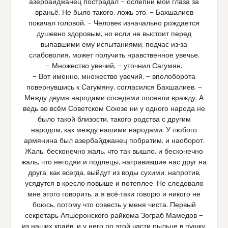
азербайджанец пострадал — ослепни мои глаза за
враньё. Не было такого, ложь это. — Бахшалиев
покачал головой. — Человек изначально рождается
душевно здоровым, но если не выстоит перед
выпавшими ему испытаниями, подчас из-за
слабоволия, может получить нравственное увечье.
— Множество увечий, — уточнил Сагумян.
— Вот именно, множество увечий, — вполоборота
повернувшись к Сагумяну, согласился Бахшалиев. —
Между двумя народами-соседями посеяли вражду. А
ведь во всём Советском Союзе ни у одного народа не
было такой близости, такого родства с другим
народом, как между нашими народами. У любого
армянина был азербайджанец побратим, и наоборот.
Жаль, бесконечно жаль, что так вышло, и бесконечно
жаль, что негодяи и подлецы, натравившие нас друг на
друга, как всегда, выйдут из воды сухими, напротив,
усядутся в кресло повыше и потеплее. Не следовало
мне этого говорить, а я всё-таки говорю и никого не
боюсь, потому что совесть у меня чиста. Первый
секретарь Апшеронского райкома Зограб Мамедов —
из наших краёв, и у него по этой части рыльце в пушку.