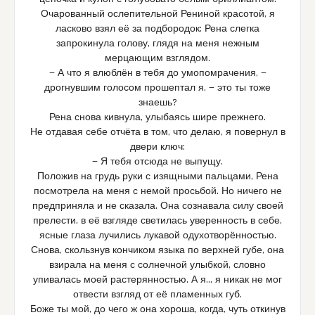
Очарованный ослепительной Рениной красотой, я
ласково взял её за подбородок: Рена слегка
запрокинула голову, глядя на меня нежным
мерцающим взглядом.
— А что я влюблён в тебя до умопомрачения, —
дрогнувшим голосом прошептал я, — это ты тоже
знаешь?
Рена снова кивнула, улыбаясь шире прежнего.
Не отдавая себе отчёта в том, что делаю, я повернул в
двери ключ:
— Я тебя отсюда не выпущу.
Положив на грудь руки с изящными пальцами, Рена
посмотрела на меня с немой просьбой. Но ничего не
предприняла и не сказала. Она сознавала силу своей
прелести, в её взгляде светилась уверенность в себе,
ясные глаза лучились лукавой одухотворённостью.
Снова, скользнув кончиком языка по верхней губе, она
взирала на меня с солнечной улыбкой, словно
упивалась моей растерянностью. А я… я никак не мог
отвести взгляд от её пламенных губ.
Боже ты мой, до чего ж она хороша, когда, чуть откинув