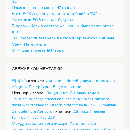
шап
Памятные дни в марте 47-го шап
Боец ВОВ Андраник Давтян, погибший в 1943 г.
Участники ВОВ из рода Лулукян
В первых боях в составе 47 шап им было тогда около
18-ти
Э.Н. Мосесов. Февраль в истории армянской общины
Санкт-Петербурга
О 47 шап в газете 1947 года
СВЕЖИЕ КОММЕНТАРИИ
Ջիվան
к записи
4 января юбилей у двух старожилов
общины Петербурга. В сумме 130 лет
Цовинар
к записи
Защищено: С Новым годом!
Christian Solidarity International about help to the family of
those who returned to Artsakh after torture in Baku – Armenian
Genocide from Azerbaijan
к записи
CSI helps Armenian
families in need (Feb 2021)
Международная организация Христианской
солидарности о помощи семье вернувшегося в Арцах