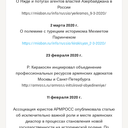
О Нжде и потугах агентов властей Азербайджана в
России
https://miaban.ru/info/russia/yerkramas_9-3-2020/
2 марта 2020 г.
О полемике с турецким историкома Мехметом
Паринчеком
https://miaban.ru/info/russia/kirakisyan_2-3-2020/
23 февраля 2020 г.
Р. Киракосян инциировал объединение
профессиональных ресурсов армянских адвокатов
Москвы и Санкт-Петербурга
http://armross.ru/armross-initsiiroval-obyedineniye/
11 февраля 2020 г.
Ассоциация юристов АРМРОСС опубликовала статью
об исключительно важной роли и месте армянских
диаспор в процессах становления новой
государственности на исторической родине. По