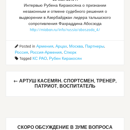
Интервью Рубена Киракосяна о признании
незаконным и отмене судебного решения о
выдворении в Азербайджан лидера талышского
сопротивления Фахраддина Абосзода
http://miaban.ru/info/russia/aboszoda_4/
Posted in
Армения
,
Арцах
,
Москва
,
Партнеры
,
Россия
,
Россия-Армения
,
Спюрк
Tagged
КС РАО
,
Рубен Киракосян
Post
←
АРТУШ КАСЕМЯН. СПОРТСМЕН, ТРЕНЕР,
navigation
ПАТРИОТ, ВОСПИТАТЕЛЬ
СКОРО ОБСУЖДЕНИЕ В ЗУМЕ ВОПРОСА