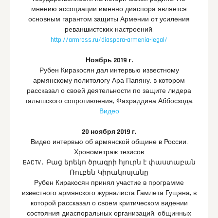
мнению ассоциации именно диаспора является
основным гарантом защиты Армении от усиления
реваншистских настроений.
http://armross.ru/diaspora-armenia-legal/
Ноябрь 2019 г.
Рубен Киракосян дал интервью известному
армянскому политологу Ара Папяну, в котором
рассказал о своей деятельности по защите лидера
талышского сопротивления, Фахраддина Аббосзода.
Видео
20 ноября 2019 г.
Видео интервью об армянской общине в России.
Хронометраж тезисов
BACTV․ Բաց երեկո ծրագրի հյուրն է փաստաբան
Ռուբեն Կիրակոսյանը
Рубен Киракосян принял участие в программе
известного армянского журналиста Гамлета Гущяна, в
которой рассказал о своем критическом видении
состояния диаспоральных организаций, общинных