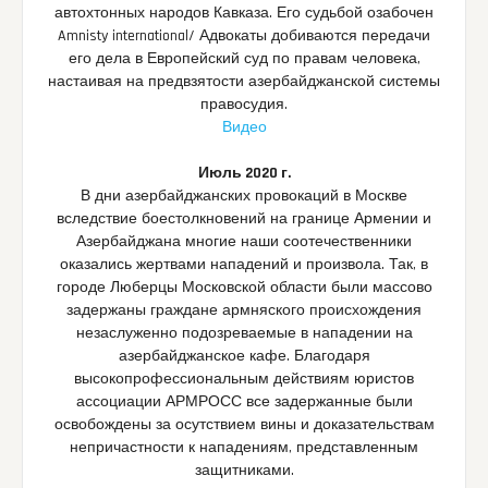
автохтонных народов Кавказа. Его судьбой озабочен
Amnisty international/ Адвокаты добиваются передачи
его дела в Европейский суд по правам человека,
настаивая на предвзятости азербайджанской системы
правосудия.
Видео
Июль 2020 г.
В дни азербайджанских провокаций в Москве
вследствие боестолкновений на границе Армении и
Азербайджана многие наши соотечественники
оказались жертвами нападений и произвола. Так, в
городе Люберцы Московской области были массово
задержаны граждане армняского происхождения
незаслуженно подозреваемые в нападении на
азербайджанское кафе. Благодаря
высокопрофессиональным действиям юристов
ассоциации АРМРОСС все задержанные были
освобождены за осутствием вины и доказательствам
непричастности к нападениям, представленным
защитниками.