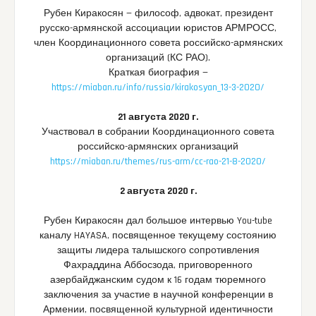
Рубен Киракосян — философ, адвокат, президент
русско-армянской ассоциации юристов АРМРОСС,
член Координационного совета российско-армянских
организаций (КС РАО).
Краткая биография —
https://miaban.ru/info/russia/kirakosyan_13-3-2020/
21 августа 2020 г.
Участвовал в собрании Координационного совета
российско-армянских организаций
https://miaban.ru/themes/rus-arm/cc-rao-21-8-2020/
2 августа 2020 г.
Рубен Киракосян дал большое интервью You-tube
каналу HAYASA, посвященное текущему состоянию
защиты лидера талышского сопротивления
Фахраддина Аббосзода, приговоренного
азербайджанским судом к 16 годам тюремного
заключения за участие в научной конференции в
Армении, посвященной культурной идентичности