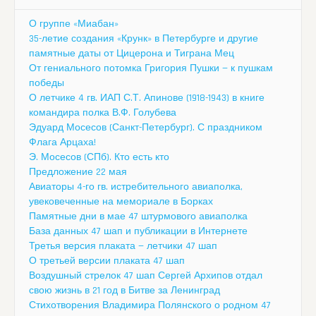
О группе «Миабан»
35-летие создания «Крунк» в Петербурге и другие
памятные даты от Цицерона и Тиграна Мец
От гениального потомка Григория Пушки — к пушкам
победы
О летчике 4 гв. ИАП С.Т. Апинове (1918-1943) в книге
командира полка В.Ф. Голубева
Эдуард Мосесов (Санкт-Петербург). С праздником
Флага Арцаха!
Э. Мосесов (СПб). Кто есть кто
Предложение 22 мая
Авиаторы 4-го гв. истребительного авиаполка,
увековеченные на мемориале в Борках
Памятные дни в мае 47 штурмового авиаполка
База данных 47 шап и публикации в Интернете
Третья версия плаката — летчики 47 шап
О третьей версии плаката 47 шап
Воздушный стрелок 47 шап Сергей Архипов отдал
свою жизнь в 21 год в Битве за Ленинград
Стихотворения Владимира Полянского о родном 47