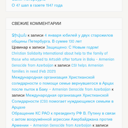
О 47 шап в газете 1947 года
СВЕЖИЕ КОММЕНТАРИИ
Ջիվան
к записи
4 января юбилей у двух старожилов
общины Петербурга. В сумме 130 лет
Цовинар
к записи
Защищено: С Новым годом!
Christian Solidarity International about help to the family of
those who returned to Artsakh after torture in Baku – Armenian
Genocide from Azerbaijan
к записи
CSI helps Armenian
families in need (Feb 2021)
Международная организация Христианской
солидарности о помощи семье вернувшегося в Арцах
после пыток в Баку — Armenian Genocide from Azerbaijan
к
записи
Международная организация Христианской
Солидарности (CSI) помогает нуждающимся семьям в
Арцахе
Обращение КС РАО к президенту РФ В. Путину в связи
с актом вооружённой агрессии Азербайджана против
Армении — Armenian Genocide from Azerbaijan
к записи