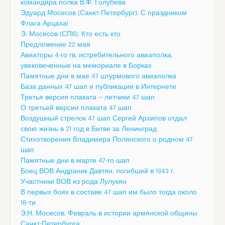
командира полка В.Ф. Голубева
Эдуард Мосесов (Санкт-Петербург). С праздником
Флага Арцаха!
Э. Мосесов (СПб). Кто есть кто
Предложение 22 мая
Авиаторы 4-го гв. истребительного авиаполка,
увековеченные на мемориале в Борках
Памятные дни в мае 47 штурмового авиаполка
База данных 47 шап и публикации в Интернете
Третья версия плаката — летчики 47 шап
О третьей версии плаката 47 шап
Воздушный стрелок 47 шап Сергей Архипов отдал
свою жизнь в 21 год в Битве за Ленинград
Стихотворения Владимира Полянского о родном 47
шап
Памятные дни в марте 47-го шап
Боец ВОВ Андраник Давтян, погибший в 1943 г.
Участники ВОВ из рода Лулукян
В первых боях в составе 47 шап им было тогда около
18-ти
Э.Н. Мосесов. Февраль в истории армянской общины
Санкт-Петербурга