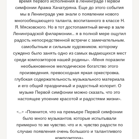
время первого исполнения в Ленинграде Первой
симфонии Арама Хачатуряна. Еще до этого события
мы в Ленинграде уже знали о появлении нового
многообещающего таланта, воспитанного в классе Н.
Я. Мясковского. Но в тот достопамятный вечер в зале
Ленинградской филармонии… я в полной мере ощутил
радость непосредственной встречи с замечательным,
самобытным и сильным художником, которому
суждено было занять одно из самых выдающихся мест
среди композиторов нашей родины». «Меня поразили
необыкновенное мелодическое богатство этого
произведения, превосходная яркая оркестровка,
глубокая содержательность музыкального материала
и его общий праздничный и радостный колорит. О
музыке Первой симфонии можно сказать, что это
настоящее упоение красотой и радостями жизни».
<…> «Помнится, что на премьере Первой симфонии
было много музыкантов, которые испытывали
примерно то же чувство, что и я, чувство радости по
случаю появления очень большого и талантливого
композитора».