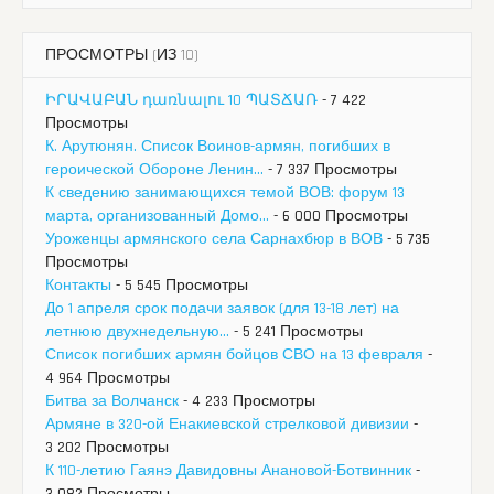
ПРОСМОТРЫ (ИЗ 10)
ԻՐԱՎԱԲԱՆ դառնալու 10 ՊԱՏՃԱՌ
- 7 422
Просмотры
К. Арутюнян. Список Воинов-армян, погибших в
героической Обороне Ленин...
- 7 337 Просмотры
К сведению занимающихся темой ВОВ: форум 13
марта, организованный Домо...
- 6 000 Просмотры
Уроженцы армянского села Сарнахбюр в ВОВ
- 5 735
Просмотры
Контакты
- 5 545 Просмотры
До 1 апреля срок подачи заявок (для 13-18 лет) на
летнюю двухнедельную...
- 5 241 Просмотры
Список погибших армян бойцов СВО на 13 февраля
-
4 964 Просмотры
Битва за Волчанск
- 4 233 Просмотры
Армяне в 320-ой Енакиевской стрелковой дивизии
-
3 202 Просмотры
К 110-летию Гаянэ Давидовны Анановой-Ботвинник
-
3 082 Просмотры