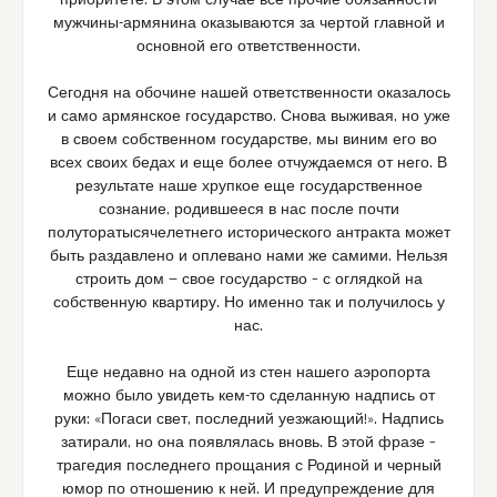
приоритете. В этом случае все прочие обязанности
мужчины-армянина оказываются за чертой главной и
основной его ответственности.
Сегодня на обочине нашей ответственности оказалось
и само армянское государство. Снова выживая, но уже
в своем собственном государстве, мы виним его во
всех своих бедах и еще более отчуждаемся от него. В
результате наше хрупкое еще государственное
сознание, родившееся в нас после почти
полуторатысячелетнего исторического антракта может
быть раздавлено и оплевано нами же самими. Нельзя
строить дом — свое государство – с оглядкой на
собственную квартиру. Но именно так и получилось у
нас.
Еще недавно на одной из стен нашего аэропорта
можно было увидеть кем-то сделанную надпись от
руки: «Погаси свет, последний уезжающий!». Надпись
затирали, но она появлялась вновь. В этой фразе –
трагедия последнего прощания с Родиной и черный
юмор по отношению к ней. И предупреждение для