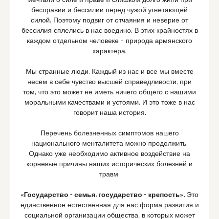
мечтали о силе и праве и слишком долго жили при
бесправии и бессилии перед чужой угнетающей
силой. Поэтому подвиг от отчаяния и неверие от
бессилия сплелись в нас воедино. В этих крайностях в
каждом отдельном человеке – природа армянского
характера.
Мы странные люди. Каждый из нас и все мы вместе
несем в себе чувство высшей справедливости, при
том, что это может не иметь ничего общего с нашими
моральными качествами и устоями. И это тоже в нас
говорит наша история.
Перечень болезненных симптомов нашего
национального менталитета можно продолжить.
Однако уже необходимо активное воздействие на
корневые причины наших исторических болезней и
травм.
«Государство – семья, государство – крепость».
Это
единственное естественная для нас форма развития и
социальной организации общества, в которых может