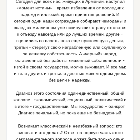
Сегодня для всех нас, живущих в Армении, наступил
«момент истины» — время избавления от последних
надежд и иллюзий, время принятия решений. И
сегодня одни наши сограждане собирают чемоданы и
вслед за миллионом уже покинувших страну готовятся
к отъезду навсегда или до лучших времен, другие –
вцепились во власть, пока еще приносящую деньги,
третьи – стерегут свою награбленную или скупленную
за дешевку собственность. А «черный» народ,
оставленный без работы, лишенный собственности –
изгой в своем государстве, молча выживает. И все мы:
и те, и другие, и третьи, и десятые живем одним днем,
без цели и надежды.
Диагноз этого состояния один-единственный: общий
коллапс – экономический, социальный, политический и
в итоге – государственный. Мы государство — банкрот.
Диагноз печальный, но пока еще не безнадежный.
Возникает классический и неизбежный вопрос: кто
виноват и что делать? Ответ на первую часть этого
сакраментального вопроса может быть только один: