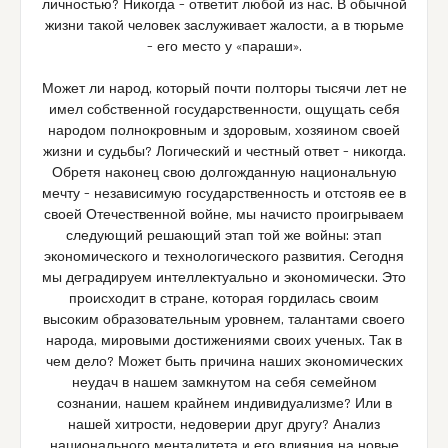
личностью? Никогда – ответит любой из нас. В обычной
жизни такой человек заслуживает жалости, а в тюрьме
– его место у «параши».
Может ли народ, который почти полторы тысячи лет не
имел собственной государственности, ощущать себя
народом полнокровным и здоровым, хозяином своей
жизни и судьбы? Логический и честный ответ – никогда.
Обретя наконец свою долгожданную национальную
мечту – независимую государственность и отстояв ее в
своей Отечественной войне, мы начисто проигрываем
следующий решающий этап той же войны: этап
экономического и технологического развития. Сегодня
мы деградируем интеллектуально и экономически. Это
происходит в стране, которая гордилась своим
высоким образовательным уровнем, талантами своего
народа, мировыми достижениями своих ученых. Так в
чем дело? Может быть причина наших экономических
неудач в нашем замкнутом на себя семейном
сознании, нашем крайнем индивидуализме? Или в
нашей хитрости, недоверии друг другу? Анализ
национального менталитета и его влияния на новые