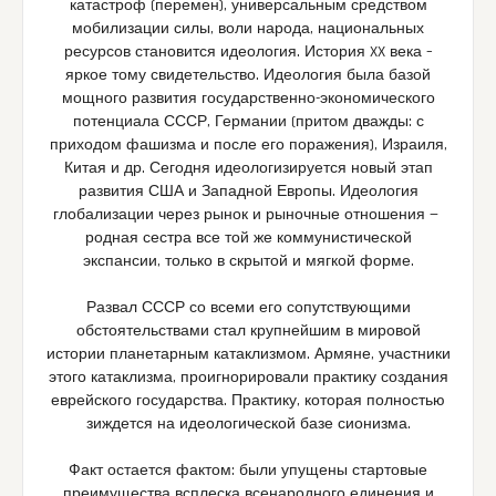
катастроф (перемен), универсальным средством
мобилизации силы, воли народа, национальных
ресурсов становится идеология. История XX века –
яркое тому свидетельство. Идеология была базой
мощного развития государственно-экономического
потенциала СССР, Германии (притом дважды: с
приходом фашизма и после его поражения), Израиля,
Китая и др. Сегодня идеологизируется новый этап
развития США и Западной Европы. Идеология
глобализации через рынок и рыночные отношения —
родная сестра все той же коммунистической
экспансии, только в скрытой и мягкой форме.
Развал СССР со всеми его сопутствующими
обстоятельствами стал крупнейшим в мировой
истории планетарным катаклизмом. Армяне, участники
этого катаклизма, проигнорировали практику создания
еврейского государства. Практику, которая полностью
зиждется на идеологической базе сионизма.
Факт остается фактом: были упущены стартовые
преимущества всплеска всенародного единения и