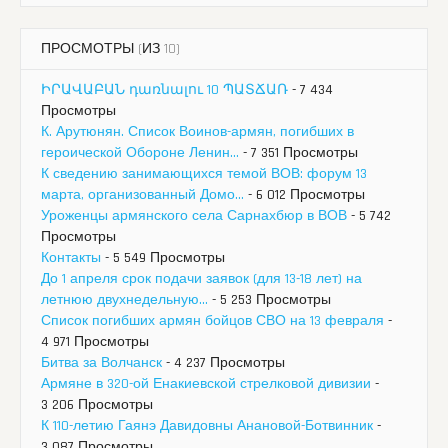
ПРОСМОТРЫ (ИЗ 10)
ԻՐԱՎԱԲԱՆ դառնալու 10 ՊԱՏՃԱՌ
- 7 434
Просмотры
К. Арутюнян. Список Воинов-армян, погибших в
героической Обороне Ленин...
- 7 351 Просмотры
К сведению занимающихся темой ВОВ: форум 13
марта, организованный Домо...
- 6 012 Просмотры
Уроженцы армянского села Сарнахбюр в ВОВ
- 5 742
Просмотры
Контакты
- 5 549 Просмотры
До 1 апреля срок подачи заявок (для 13-18 лет) на
летнюю двухнедельную...
- 5 253 Просмотры
Список погибших армян бойцов СВО на 13 февраля
-
4 971 Просмотры
Битва за Волчанск
- 4 237 Просмотры
Армяне в 320-ой Енакиевской стрелковой дивизии
-
3 206 Просмотры
К 110-летию Гаянэ Давидовны Анановой-Ботвинник
-
3 087 Просмотры