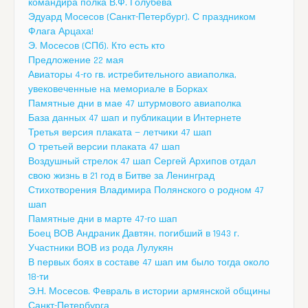
командира полка В.Ф. Голубева
Эдуард Мосесов (Санкт-Петербург). С праздником
Флага Арцаха!
Э. Мосесов (СПб). Кто есть кто
Предложение 22 мая
Авиаторы 4-го гв. истребительного авиаполка,
увековеченные на мемориале в Борках
Памятные дни в мае 47 штурмового авиаполка
База данных 47 шап и публикации в Интернете
Третья версия плаката — летчики 47 шап
О третьей версии плаката 47 шап
Воздушный стрелок 47 шап Сергей Архипов отдал
свою жизнь в 21 год в Битве за Ленинград
Стихотворения Владимира Полянского о родном 47
шап
Памятные дни в марте 47-го шап
Боец ВОВ Андраник Давтян, погибший в 1943 г.
Участники ВОВ из рода Лулукян
В первых боях в составе 47 шап им было тогда около
18-ти
Э.Н. Мосесов. Февраль в истории армянской общины
Санкт-Петербурга