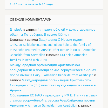
О 47 шап в газете 1947 года
СВЕЖИЕ КОММЕНТАРИИ
Ջիվան
к записи
4 января юбилей у двух старожилов
общины Петербурга. В сумме 130 лет
Цовинар
к записи
Защищено: С Новым годом!
Christian Solidarity International about help to the family of
those who returned to Artsakh after torture in Baku – Armenian
Genocide from Azerbaijan
к записи
CSI helps Armenian
families in need (Feb 2021)
Международная организация Христианской
солидарности о помощи семье вернувшегося в Арцах
после пыток в Баку — Armenian Genocide from Azerbaijan
к
записи
Международная организация Христианской
Солидарности (CSI) помогает нуждающимся семьям в
Арцахе
Обращение КС РАО к президенту РФ В. Путину в связи
с актом вооружённой агрессии Азербайджана против
Армении — Armenian Genocide from Azerbaijan
к записи