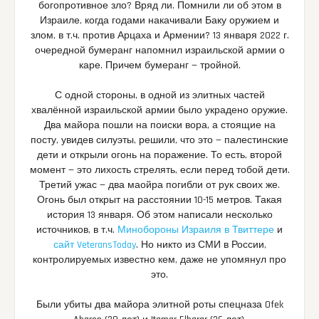
богопротивное зло? Вряд ли. Помнили ли об этом в
Израиле, когда годами накачивали Баку оружием и
злом, в т.ч. против Арцаха и Армении? 13 января 2022 г.
очередной бумеранг напомнил израильской армии о
каре. Причем бумеранг — тройной.
С одной стороны, в одной из элитных частей
хвалённой израильской армии было украдено оружие.
Два майора пошли на поиски вора, а стоящие на
посту, увидев силуэты, решили, что это — палестинские
дети и открыли огонь на поражение. То есть, второй
момент — это лихость стрелять, если перед тобой дети.
Третий ужас — два маойра погибли от рук своих же.
Огонь был открыт на расстоянии 10-15 метров. Такая
история 13 января. Об этом написали несколько
источников, в т.ч.
Минобороны Израиля в Твиттере
и
сайт VeteransToday
. Но никто из СМИ в России,
контролируемых известно кем, даже не упомянул про
это.
Были убиты два майора элитной роты спецназа Ofek