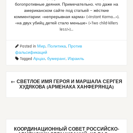
богопротивные деяния. Примечательно, что даже на
американском сайте под статьей — жёсткие
комментарии: «непрерывная карма» («Instant Karma…»),
«на двух убийц детей стало меньше» («Two child-killers
less!»)…
Posted in
Мир
,
Политика
,
Против
фальсификаций
Tagged
Арцах
,
бумеранг
,
Израиль
Post
←
СВЕТЛОЕ ИМЯ ГЕРОЯ И МАРШАЛА СЕРГЕЯ
navigation
ХУДЯКОВА (АРМЕНАКА ХАНФЕРЯНЦА)
КООРДИНАЦИОННЫЙ СОВЕТ РОССИЙСКО-