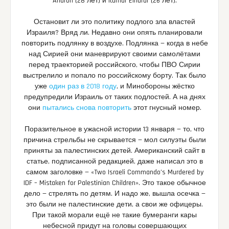
Aharon (28 лет) и Itamar Elharar (26 лет).
Остановит ли это политику подлого зла властей
Израиля? Вряд ли. Недавно они опять планировали
повторить подлянку в воздухе. Подлянка — когда в небе
над Сирией они маневрируют своими самолётами
перед траекторией российского, чтобы ПВО Сирии
выстрелило и попало по российскому борту. Так было
уже
один раз в 2018 году
, и Минобороны жёстко
предупредили Израиль от таких подлостей. А на днях
они
пытались снова повторить
этот гнусный номер.
Поразительное в ужасной истории 13 января — то, что
причина стрельбы не скрывается — мол силуэты были
приняты за палестинских детей. Американский сайт в
статье, подписанной редакцией, даже написал это в
самом заголовке — «Two Israeli Commando’s Murdered by
IDF – Mistaken for Palestinian Children». Это такое обычное
дело — стрелять по детям. И надо же, вышла осечка —
это были не палестинские дети, а свои же офицеры.
При такой морали ещё не такие бумеранги кары
небесной придут на головы совершающих