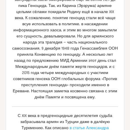
пика Геноцида. Так, из Карина (Эрзрума) армяне
целыми сёлами покидали Родину ещё в начале XIX
века. К сожалению, понятие геноцид стали всё чаще
всуе использовать в политике, в насаждении
информационного хаоса, и этим во многом замылили
его сущность, девальвировали. Но для армянского
народа эта трагедия — часть национального
самосознания. 9 декабря 1948 года Генассамблея ООН
приняла Конвенцию по геноциду. А несколько лет
назад по предложению МИД Армении этот день стал
Международным днём памяти жертв геноцидов, и с
2015 года четыре международных с участием
советников генсека ООН глобальных форума «Против
преступления геноцида» проходили именно в
Ереване. Настоящая заметка косвенно связана с этим
днём Памяти и посвящена ему.
С XIX века в предгеноцидные десятилетия судьба
забрасывала армян из Турции даже в далёкую
Туркмению. Как описано
в статье Александра