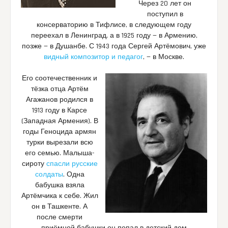
Через 20 лет он
поступил в
консерваторию в Тифлисе, в следующем году
переехал в Ленинград, а в 1925 году — в Армению,
позже — в Душанбе. С 1943 года Сергей Артёмович, уже
видный композитор и педагог
, — в Москве.
Его соотечественник и
тёзка отца Артём
Агажанов родился в
1913 году в Карсе
(Западная Армения). В
годы Геноцида армян
турки вырезали всю
его семью. Малыша-
сироту
спасли русские
солдаты
. Одна
бабушка взяла
Артёмчика к себе. Жил
он в Ташкенте. А
после смерти
приёмной бабушки он попал в детский дом