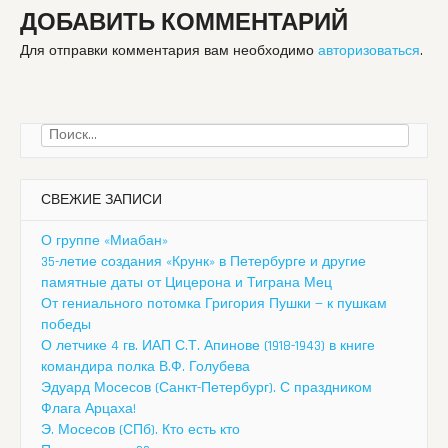
ДОБАВИТЬ КОММЕНТАРИЙ
Для отправки комментария вам необходимо
авторизоваться
.
Найти:
СВЕЖИЕ ЗАПИСИ
О группе «Миабан»
35-летие создания «Крунк» в Петербурге и другие
памятные даты от Цицерона и Тиграна Мец
От гениального потомка Григория Пушки — к пушкам
победы
О летчике 4 гв. ИАП С.Т. Апинове (1918-1943) в книге
командира полка В.Ф. Голубева
Эдуард Мосесов (Санкт-Петербург). С праздником
Флага Арцаха!
Э. Мосесов (СПб). Кто есть кто