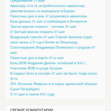
Предложение 22 мая
Авиаторы 4-го гв. истребительного авиаполка,
увековеченные на мемориале в Борках
Памятные дни в мае 47 штурмового авиаполка
База данных 47 шап и публикации в Интернете
Третья версия плаката — летчики 47 шап
О третьей версии плаката 47 шап
Воздушный стрелок 47 шап Сергей Архипов отдал
свою жизнь в 21 год в Битве за Ленинград
Стихотворения Владимира Полянского о родном 47
шап
Памятные дни в марте 47-го шап
Боец ВОВ Андраник Давтян, погибший в 1943 г.
Участники ВОВ из рода Лулукян
В первых боях в составе 47 шап им было тогда около
18-ти
Э.Н. Мосесов. Февраль в истории армянской общины
Санкт-Петербурга
О 47 шап в газете 1947 года
СВЕЖИЕ КОММЕНТАРИИ