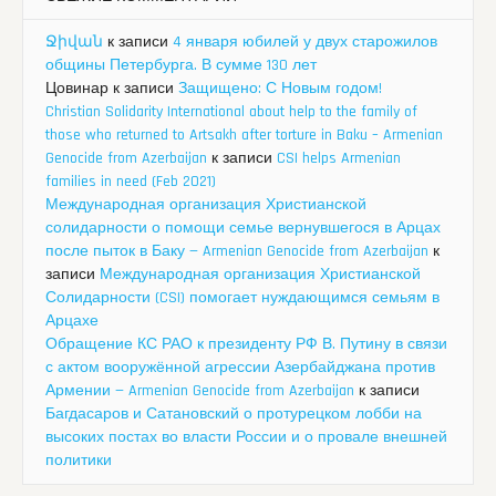
Ջիվան
к записи
4 января юбилей у двух старожилов
общины Петербурга. В сумме 130 лет
Цовинар
к записи
Защищено: С Новым годом!
Christian Solidarity International about help to the family of
those who returned to Artsakh after torture in Baku – Armenian
Genocide from Azerbaijan
к записи
CSI helps Armenian
families in need (Feb 2021)
Международная организация Христианской
солидарности о помощи семье вернувшегося в Арцах
после пыток в Баку — Armenian Genocide from Azerbaijan
к
записи
Международная организация Христианской
Солидарности (CSI) помогает нуждающимся семьям в
Арцахе
Обращение КС РАО к президенту РФ В. Путину в связи
с актом вооружённой агрессии Азербайджана против
Армении — Armenian Genocide from Azerbaijan
к записи
Багдасаров и Сатановский о протурецком лобби на
высоких постах во власти России и о провале внешней
политики