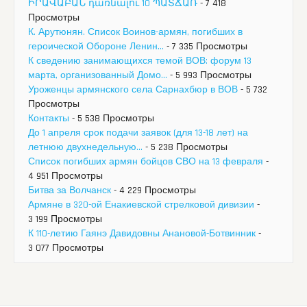
ԻՐԱՎԱԲԱՆ դառնալու 10 ՊԱՏՃԱՌ
- 7 418
Просмотры
К. Арутюнян. Список Воинов-армян, погибших в
героической Обороне Ленин...
- 7 335 Просмотры
К сведению занимающихся темой ВОВ: форум 13
марта, организованный Домо...
- 5 993 Просмотры
Уроженцы армянского села Сарнахбюр в ВОВ
- 5 732
Просмотры
Контакты
- 5 538 Просмотры
До 1 апреля срок подачи заявок (для 13-18 лет) на
летнюю двухнедельную...
- 5 238 Просмотры
Список погибших армян бойцов СВО на 13 февраля
-
4 951 Просмотры
Битва за Волчанск
- 4 229 Просмотры
Армяне в 320-ой Енакиевской стрелковой дивизии
-
3 199 Просмотры
К 110-летию Гаянэ Давидовны Анановой-Ботвинник
-
3 077 Просмотры