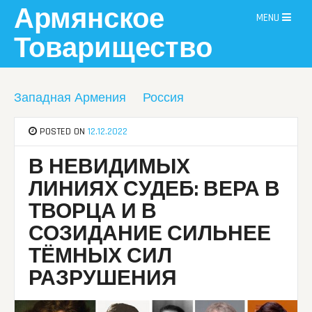
Skip
Армянское
MENU
to
content
Товарищество
Западная Армения
Россия
POSTED ON
12.12.2022
В НЕВИДИМЫХ
ЛИНИЯХ СУДЕБ: ВЕРА В
ТВОРЦА И В
СОЗИДАНИЕ СИЛЬНЕЕ
ТЁМНЫХ СИЛ
РАЗРУШЕНИЯ