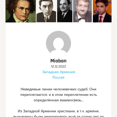
Miaban
12.12.2022
Западная Армения
Россия
Невидимые линии челочевечких судеб. Они
переплетаются, и в этом переплетении есть
определённая взаимосвязь…
Из Западной Армении христиане, в т.ч. армяне,
вынуждены были эмигрировать ещё за сотню лет до