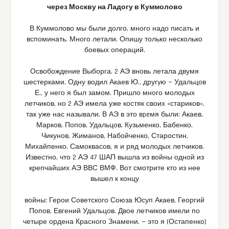
через Москву на Ладогу в Куммолово
В Куммолово мы были долго, много надо писать и
вспоминать. Много летали. Опишу только несколько
боевых операций.
Освобождение Выборга. 2 АЭ вновь летала двумя
шестерками. Одну водил Акаев Ю., другyю — Удальцов
Е., у него я был замом. Пришло много молодых
летчиков, но 2 АЭ имела уже костяк своих «стариков»,
так уже нас называли. В АЭ в это вpeмя были: Акаев,
Марков, Попов, Удальцов, Кузьменко, Бабенко,
Чикунов, Жиманов, Набойченко, Старостин,
Михайпенко, Самоквасов, я и ряд молодых летчиков.
Известно, что 2 АЭ 47 ШАП вышла из войны одной из
крепчайших АЭ ВВС ВМФ. Вот смотрите кто из нее
вышел к концу
войны: Герои Советского Союза Юсуп Акаев, Георгий
Попов, Евгений Удальцов. Двое летчиков имели по
четыре ордена Красного Знамени, — это я (Остапенко)