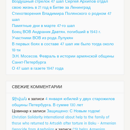
Воздушный стрелок 47 шап Сергей Архипов отдал
свою жизнь в 21 год в Битве за Ленинград
Стихотворения Владимира Полянского о родном 47
шап
Памятные дни в марте 47-го шап
Боец ВОВ Андраник Давтян, погибший в 1943 г.
Участники ВОВ из рода Лулукян
В первых боях в составе 47 шап им было тогда около
18-ти
Э.Н. Мосесов. Февраль в истории армянской общины
Санкт-Петербурга
О 47 шап в газете 1947 года
СВЕЖИЕ КОММЕНТАРИИ
Ջիվան
к записи
4 января юбилей у двух старожилов
общины Петербурга. В сумме 130 лет
Цовинар
к записи
Защищено: С Новым годом!
Christian Solidarity International about help to the family of
those who returned to Artsakh after torture in Baku – Armenian
Genocide from Azerbaijan
к записи
CSI helps Armenian