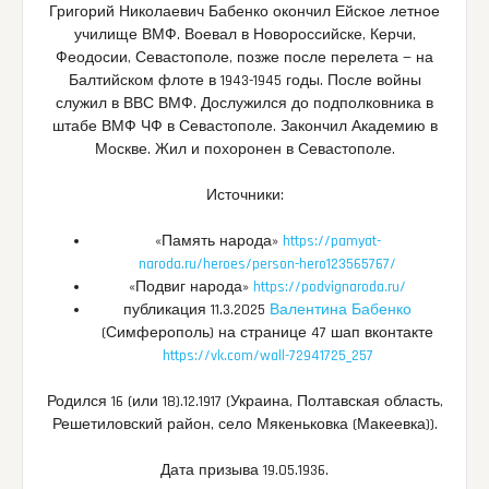
Григорий Николаевич Бабенко окончил Ейское летное
училище ВМФ. Воевал в Новороссийске, Керчи,
Феодосии, Севастополе, позже после перелета — на
Балтийском флоте в 1943-1945 годы. После войны
служил в ВВС ВМФ. Дослужился до подполковника в
штабе ВМФ ЧФ в Севастополе. Закончил Академию в
Москве. Жил и похоронен в Севастополе.
Источники:
«Память народа»
https://pamyat-
naroda.ru/heroes/person-hero123565767/
«Подвиг народа»
https://podvignaroda.ru/
публикация 11.3.2025
Валентина Бабенко
(Симферополь) на странице 47 шап вконтакте
https://vk.com/wall-72941725_257
Родился 16 (или 18).12.1917 (Украина, Полтавская область,
Решетиловский район, село Мякеньковка (Макеевка)).
Дата призыва 19.05.1936.