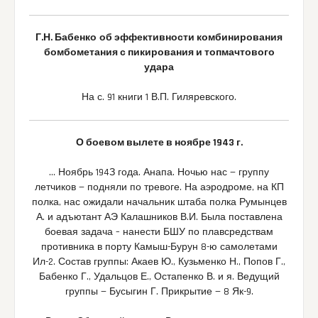
Г.Н. Бабенко
об эффективности комбинирования
бомбометания с пикирования и топмачтового
удара
На с. 91 книги 1 В.П. Гиляревского.
О боевом вылете в ноябре 1943 г.
… Ноябрь 194З года. Анапа. Ночью нас — группу
летчиков — подняли по тревоге. На аэродроме, на КП
полка, нас ожидали начальник штаба полка Румынцев
А. и адъютант АЭ Калашников В.И. Была поставлена
боевая задача – нанести БШУ по плавсредствам
противника в порту Камыш-Бурун 8-ю самолетами
Ил-2. Состав группы: Акаев Ю., Кузьменко Н., Попов Г.,
Бабенко Г., Удальцов Е., Остапенко В. и я. Ведущий
группы — Бусыгин Г. Прикрытие — 8 Як-9.