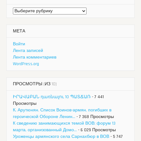
Рубрики
МЕТА
Войти
Лента записей
Лента комментариев
WordPress.org
ПРОСМОТРЫ (ИЗ 10)
ԻՐԱՎԱԲԱՆ դառնալու 10 ՊԱՏՃԱՌ
- 7 441
Просмотры
К. Арутюнян. Список Воинов-армян, погибших в
героической Обороне Ленин...
- 7 368 Просмотры
К сведению занимающихся темой ВОВ: форум 13
марта, организованный Домо...
- 6 029 Просмотры
Уроженцы армянского села Сарнахбюр в ВОВ
- 5 747