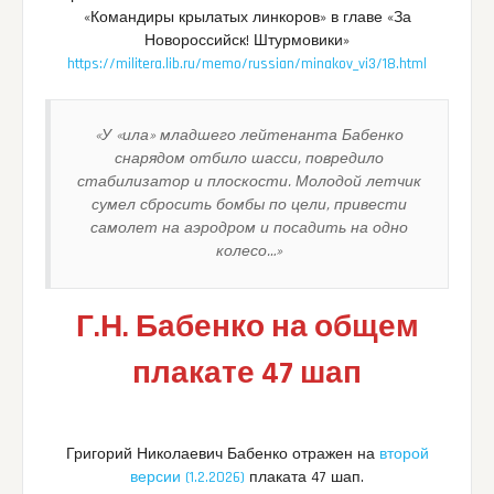
«Командиры крылатых линкоров» в главе «За
Новороссийск! Штурмовики»
https://militera.lib.ru/memo/russian/minakov_vi3/18.html
«У «ила» младшего лейтенанта Бабенко
снарядом отбило шасси, повредило
стабилизатор и плоскости. Молодой летчик
сумел сбросить бомбы по цели, привести
самолет на аэродром и посадить на одно
колесо…»
Г.Н. Бабенко на общем
плакате 47 шап
Григорий Николаевич Бабенко отражен на
второй
версии (1.2.2026)
плаката 47 шап.