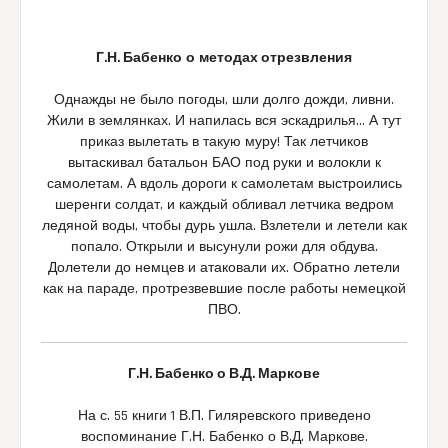
Г.Н. Бабенко
о
методах отрезвления
Однажды не было погоды, шли долго дожди, ливни.
Жили в землянках. И напилась вся эскадрилья… А тут
приказ вылетать в такую муру! Так летчиков
вытаскивал батальон БАО под руки и волокли к
самолетам. А вдоль дороги к самолетам выстроились
шеренги солдат, и каждый обливал летчика ведром
ледяной воды, чтобы дурь ушла. Взлетели и летели как
попало. Открыли и высунули рожи для обдува.
Долетели до немцев и атаковали их. Обратно летели
как на параде, протрезвевшие после работы немецкой
ПВО.
Г.Н. Бабенко
о В.Д. Маркове
На с. 55 книги 1 В.П. Гиляревского приведено
воспоминание Г.Н. Бабенко о В.Д. Маркове.