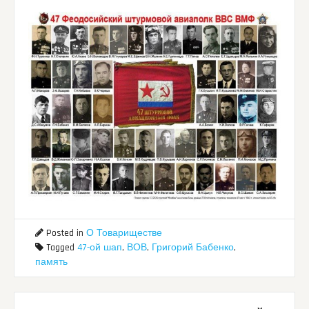
Posted in
О Товариществе
Tagged
47-ой шап
,
ВОВ
,
Григорий Бабенко
,
память
Post