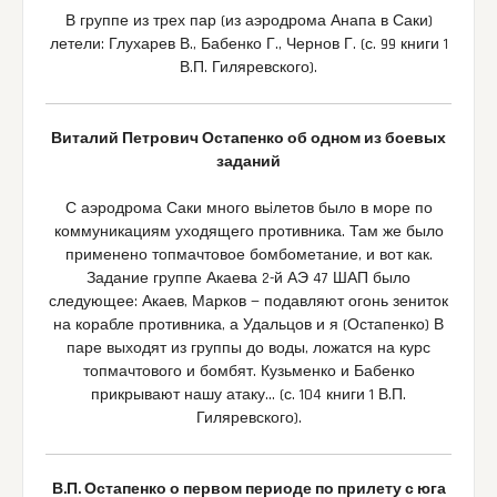
В группе из трех пар (из аэродрома Анапа в Саки)
летели: Глухарев В., Бабенко Г., Чернов Г. (с. 99 книги 1
В.П. Гиляревского).
Виталий Петрович Остапенко об одном из боевых
заданий
С аэродрома Саки много вьiлетов было в море по
коммуникациям уходящего противника. Там же было
применено топмачтовое бомбометание, и вот как.
Задание группе Акаева 2-й АЭ 47 ШАП было
следующее: Акаев, Марков — подавляют огонь зениток
на корабле противника, а Удальцов и я (Остапенко) В
паре выходят из группы до воды, ложатся на курс
топмачтового и бомбят. Кузьменко и Бабенко
прикрывают нашу атаку… (с. 104 книги 1 В.П.
Гиляревского).
В.П. Остапенко о первом периоде по прилету с юга