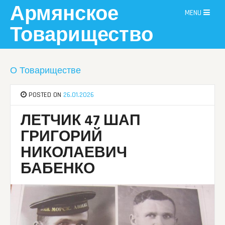
Skip
Армянское
MENU
to
content
Товарищество
О Товариществе
POSTED ON
26.01.2026
ЛЕТЧИК 47 ШАП
ГРИГОРИЙ
НИКОЛАЕВИЧ
БАБЕНКО