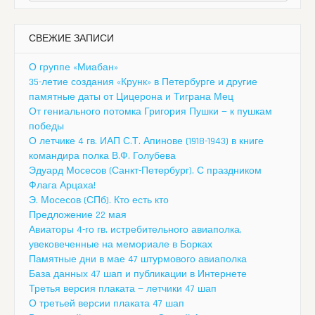
СВЕЖИЕ ЗАПИСИ
О группе «Миабан»
35-летие создания «Крунк» в Петербурге и другие
памятные даты от Цицерона и Тиграна Мец
От гениального потомка Григория Пушки — к пушкам
победы
О летчике 4 гв. ИАП С.Т. Апинове (1918-1943) в книге
командира полка В.Ф. Голубева
Эдуард Мосесов (Санкт-Петербург). С праздником
Флага Арцаха!
Э. Мосесов (СПб). Кто есть кто
Предложение 22 мая
Авиаторы 4-го гв. истребительного авиаполка,
увековеченные на мемориале в Борках
Памятные дни в мае 47 штурмового авиаполка
База данных 47 шап и публикации в Интернете
Третья версия плаката — летчики 47 шап
О третьей версии плаката 47 шап