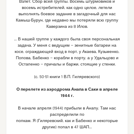
Взлет. Сбор всей группы. Восемь штурмовиков и
восемь истребителей, как одно целое, летели
выполнять боевое задание в загадочный для нас
Камыш-Бурун, где недавно мы потеряли всю группу
Каверзина из 8 Илов.
… В нашей группе у каждого была своя персональная
задача. У меня с ведущим — зенитные батареи на
косе, ограждающей вход в порт, у Акаева, Кузьменко,
Попова, Бабенко — корабли в порту, а у Удальцовa и
Остапенко — причалы и баржи, стоящие у стенки.
(с. 50-51 книги 1 В.П. Гиляревского)
О перелете из аэродрома Анапа в Саки в апреле
1944 г.
В начале апреля (1944) прибыли в Анапу. Там нас
распределили по
попкам. Я (Гиляревский, как и Бабенко и некоторые
другие) попал в 47 ШАП…