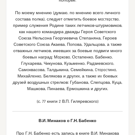
Копорье.
По моему мнению (думаю, по мнению всего личного
состава полка), следует отметить боевое мacтepcтвo,
пример служения Родине таких летчиков-штурмовиков,
как нашего командира дважды Героя Советского
Союза Нельсона Георгиевича Степаняна, Героев
Советского Союза Акаева, Попова, Удальцова, а также
отважных летчиков, имевших за боевые подвиги много
боевых наград: Мapкoвa, Остапенко, Бабенко,
Глухарева, Чикунова, Кузьменко, Радзиевского,
Самоквасова, Талдыкина, Семейкина, Cтapocтинa,
Михайлeнкo, Белякова и других, а такжe иx боевых
друзей воздушных стрелков: Губанова, Слепцова, Куца,
Машкова, Пинаева, Ермошкина и других.
(с. 77 книги 2 В.П. Гиляревского)
В.И. Минаков о Г.Н. Бабенко
Про Г.Н. Бабенко есть запись в книге В.И. Минакова