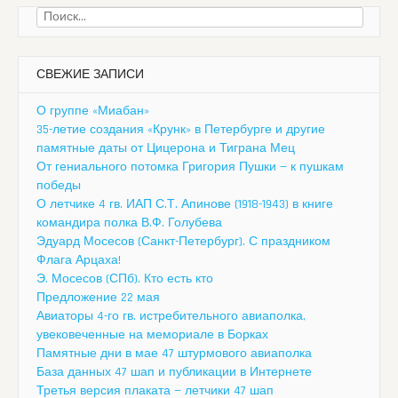
Найти:
СВЕЖИЕ ЗАПИСИ
О группе «Миабан»
35-летие создания «Крунк» в Петербурге и другие
памятные даты от Цицерона и Тиграна Мец
От гениального потомка Григория Пушки — к пушкам
победы
О летчике 4 гв. ИАП С.Т. Апинове (1918-1943) в книге
командира полка В.Ф. Голубева
Эдуард Мосесов (Санкт-Петербург). С праздником
Флага Арцаха!
Э. Мосесов (СПб). Кто есть кто
Предложение 22 мая
Авиаторы 4-го гв. истребительного авиаполка,
увековеченные на мемориале в Борках
Памятные дни в мае 47 штурмового авиаполка
База данных 47 шап и публикации в Интернете
Третья версия плаката — летчики 47 шап