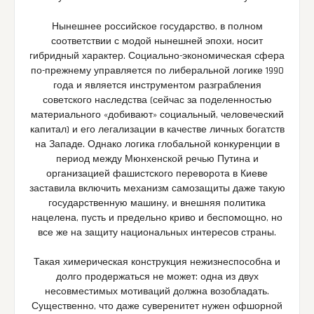
Нынешнее российское государство, в полном
соответствии с модой нынешней эпохи, носит
гибридный характер. Социально-экономическая сфера
по-прежнему управляется по либеральной логике 1990
года и является инструментом разграбления
советского наследства (сейчас за поделенностью
материального «добивают» социальный, человеческий
капитал) и его легализации в качестве личных богатств
на Западе. Однако логика глобальной конкуренции в
период между Мюнхенской речью Путина и
организацией фашистского переворота в Киеве
заставила включить механизм самозащиты даже такую
государственную машину, и внешняя политика
нацелена, пусть и предельно криво и беспомощно, но
все же на защиту национальных интересов страны.
Такая химерическая конструкция нежизнеспособна и
долго продержаться не может: одна из двух
несовместимых мотиваций должна возобладать.
Существенно, что даже суверенитет нужен офшорной