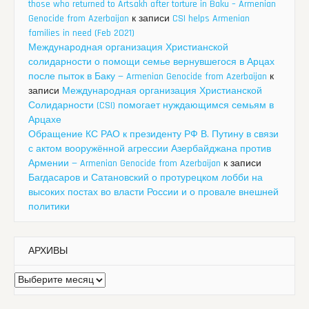
those who returned to Artsakh after torture in Baku – Armenian
Genocide from Azerbaijan
к записи
CSI helps Armenian
families in need (Feb 2021)
Международная организация Христианской
солидарности о помощи семье вернувшегося в Арцах
после пыток в Баку — Armenian Genocide from Azerbaijan
к
записи
Международная организация Христианской
Солидарности (CSI) помогает нуждающимся семьям в
Арцахе
Обращение КС РАО к президенту РФ В. Путину в связи
с актом вооружённой агрессии Азербайджана против
Армении — Armenian Genocide from Azerbaijan
к записи
Багдасаров и Сатановский о протурецком лобби на
высоких постах во власти России и о провале внешней
политики
АРХИВЫ
Архивы