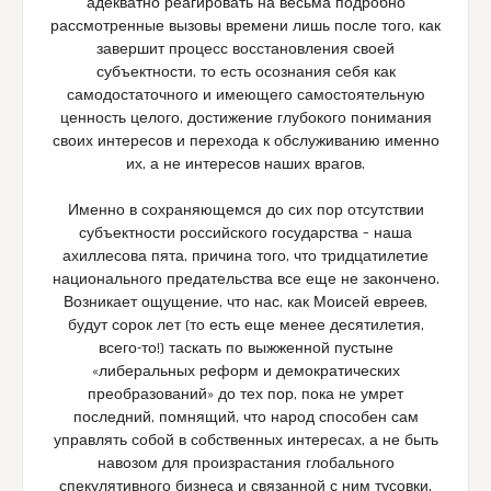
адекватно реагировать на весьма подробно
рассмотренные вызовы времени лишь после того, как
завершит процесс восстановления своей
субъектности, то есть осознания себя как
самодостаточного и имеющего самостоятельную
ценность целого, достижение глубокого понимания
своих интересов и перехода к обслуживанию именно
их, а не интересов наших врагов.
Именно в сохраняющемся до сих пор отсутствии
субъектности российского государства – наша
ахиллесова пята, причина того, что тридцатилетие
национального предательства все еще не закончено.
Возникает ощущение, что нас, как Моисей евреев,
будут сорок лет (то есть еще менее десятилетия,
всего-то!) таскать по выжженной пустыне
«либеральных реформ и демократических
преобразований» до тех пор, пока не умрет
последний, помнящий, что народ способен сам
управлять собой в собственных интересах, а не быть
навозом для произрастания глобального
спекулятивного бизнеса и связанной с ним тусовки.