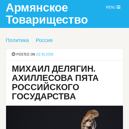
Skip
Армянское
MENU
to
content
Товарищество
Политика
Россия
POSTED ON
02.10.2019
МИХАИЛ ДЕЛЯГИН.
АХИЛЛЕСОВА ПЯТА
РОССИЙСКОГО
ГОСУДАРСТВА