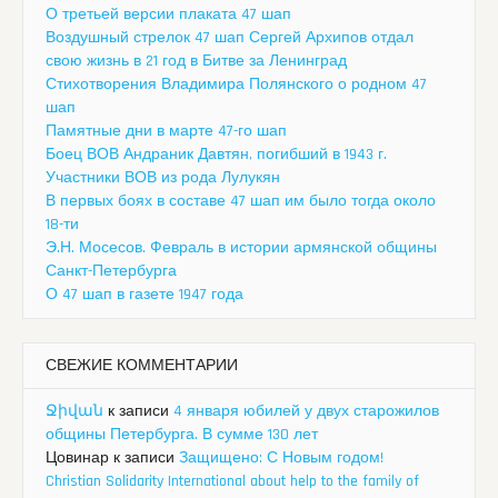
О третьей версии плаката 47 шап
Воздушный стрелок 47 шап Сергей Архипов отдал
свою жизнь в 21 год в Битве за Ленинград
Стихотворения Владимира Полянского о родном 47
шап
Памятные дни в марте 47-го шап
Боец ВОВ Андраник Давтян, погибший в 1943 г.
Участники ВОВ из рода Лулукян
В первых боях в составе 47 шап им было тогда около
18-ти
Э.Н. Мосесов. Февраль в истории армянской общины
Санкт-Петербурга
О 47 шап в газете 1947 года
СВЕЖИЕ КОММЕНТАРИИ
Ջիվան
к записи
4 января юбилей у двух старожилов
общины Петербурга. В сумме 130 лет
Цовинар
к записи
Защищено: С Новым годом!
Christian Solidarity International about help to the family of