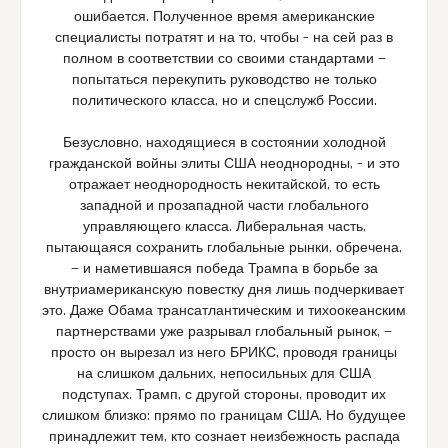
ошибается. Полученное время американские
специалисты потратят и на то, чтобы – на сей раз в
полном в соответствии со своими стандартами —
попытаться перекупить руководство не только
политического класса, но и спецслужб России.
Безусловно, находящиеся в состоянии холодной
гражданской войны элиты США неоднородны, – и это
отражает неоднородность некитайской, то есть
западной и прозападной части глобального
управляющего класса. Либеральная часть,
пытающаяся сохранить глобальные рынки, обречена,
— и наметившаяся победа Трампа в борьбе за
внутриамериканскую повестку дня лишь подчеркивает
это. Даже Обама трансатлантическим и тихоокеанским
партнерствами уже разрывал глобальный рынок, —
просто он вырезал из него БРИКС, проводя границы
на слишком дальних, непосильных для США
подступах. Трамп, с другой стороны, проводит их
слишком близко: прямо по границам США. Но будущее
принадлежит тем, кто сознает неизбежность распада