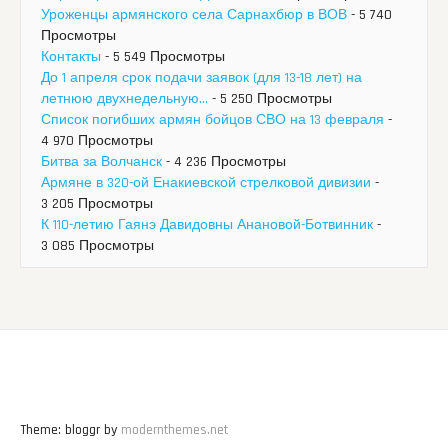
Уроженцы армянского села Сарнахбюр в ВОВ
- 5 740
Просмотры
Контакты
- 5 549 Просмотры
До 1 апреля срок подачи заявок (для 13-18 лет) на
летнюю двухнедельную...
- 5 250 Просмотры
Список погибших армян бойцов СВО на 13 февраля
-
4 970 Просмотры
Битва за Волчанск
- 4 236 Просмотры
Армяне в 320-ой Енакиевской стрелковой дивизии
-
3 205 Просмотры
К 110-летию Гаянэ Давидовны Анановой-Ботвинник
-
3 085 Просмотры
Theme: bloggr by
modernthemes.net