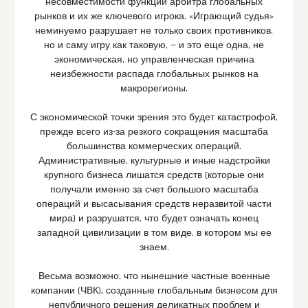
несовместимости функций арбитра глобальных
рынков и их же ключевого игрока. «Играющий судья»
неминуемо разрушает не только своих противников,
но и саму игру как таковую, — и это еще одна, не
экономическая, но управленческая причина
неизбежности распада глобальных рынков на
макрорегионы.
С экономической точки зрения это будет катастрофой,
прежде всего из-за резкого сокращения масштаба
большинства коммерческих операций.
Административные, культурные и иные надстройки
крупного бизнеса лишатся средств (которые они
получали именно за счет большого масштаба
операций и высасывания средств неразвитой части
мира) и разрушатся, что будет означать конец
западной цивилизации в том виде, в котором мы ее
знаем.
Весьма возможно, что нынешние частные военные
компании (ЧВК), созданные глобальным бизнесом для
непубличного решения деликатных проблем и