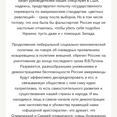
Визит руководителей наших спецслужб в США,
надеюсь, предотвратил попытку государственного
переворота по американским стандартам «цветных
революций» – сразу после выборов. Но в том числе
потому, что она была бы фальстартом: Россия еще не
настолько отчаялась, чтобы убить себя подобно
Украине, пусть даже и с помощью Запада.
Продолжение либеральной социально-экономической
политики, не говоря об очевидных проявлениях
козыревщины в политике внешней, обречет Россию на
уничтожение до конца последнего срока В.В.Путина.
Разумеется, разнообразными унижениями и
демонстрациями беспомощности России американцы
будут эффективно дискредитировать и его, и
связываемую обществом с ним саму идею
патриотизма, то есть самостоятельного развития и
существования нашей страны и народа. И мы
находимся лишь в самом начале пути демонстрации
нам ничтожества и убожества правящей нами
«офшорной аристократии»: кто думает, что
Олимпиадой и Сирией ограничатся, очень болезненно