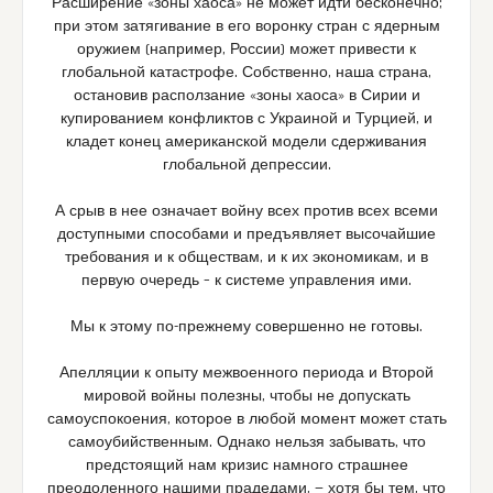
Расширение «зоны хаоса» не может идти бесконечно;
при этом затягивание в его воронку стран с ядерным
оружием (например, России) может привести к
глобальной катастрофе. Собственно, наша страна,
остановив расползание «зоны хаоса» в Сирии и
купированием конфликтов с Украиной и Турцией, и
кладет конец американской модели сдерживания
глобальной депрессии.
А срыв в нее означает войну всех против всех всеми
доступными способами и предъявляет высочайшие
требования и к обществам, и к их экономикам, и в
первую очередь – к системе управления ими.
Мы к этому по-прежнему совершенно не готовы.
Апелляции к опыту межвоенного периода и Второй
мировой войны полезны, чтобы не допускать
самоуспокоения, которое в любой момент может стать
самоубийственным. Однако нельзя забывать, что
предстоящий нам кризис намного страшнее
преодоленного нашими прадедами, — хотя бы тем, что