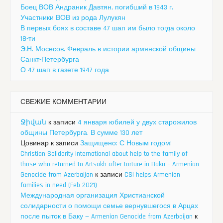
Боец ВОВ Андраник Давтян, погибший в 1943 г.
Участники ВОВ из рода Лулукян
В первых боях в составе 47 шап им было тогда около
18-ти
Э.Н. Мосесов. Февраль в истории армянской общины
Санкт-Петербурга
О 47 шап в газете 1947 года
СВЕЖИЕ КОММЕНТАРИИ
Ջիվան
к записи
4 января юбилей у двух старожилов
общины Петербурга. В сумме 130 лет
Цовинар
к записи
Защищено: С Новым годом!
Christian Solidarity International about help to the family of
those who returned to Artsakh after torture in Baku – Armenian
Genocide from Azerbaijan
к записи
CSI helps Armenian
families in need (Feb 2021)
Международная организация Христианской
солидарности о помощи семье вернувшегося в Арцах
после пыток в Баку — Armenian Genocide from Azerbaijan
к