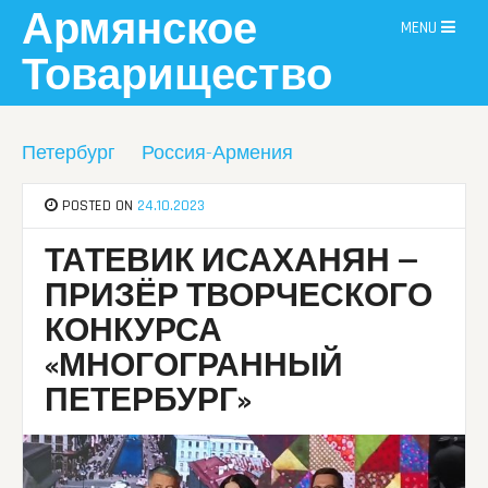
Skip
Армянское
MENU
to
content
Товарищество
Петербург
Россия-Армения
POSTED ON
24.10.2023
ТАТЕВИК ИСАХАНЯН —
ПРИЗЁР ТВОРЧЕСКОГО
КОНКУРСА
«МНОГОГРАННЫЙ
ПЕТЕРБУРГ»