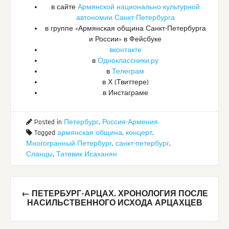
в сайте
Армянской национально-культурной
автономии Санкт-Петербурга
в группе «Армянская община Санкт-Петербурга
и России» в Фейсбуке
вконтакте
в
Одноклассники.ру
в
Телеграм
в Х (Твиттере)
в Инстаграме
Posted in
Петербург
,
Россия-Армения
Tagged
армянская община
,
концерт
,
Многогранный Петербург
,
санкт-петербург
,
Сланцы
,
Татевик Исаханян
Post
←
ПЕТЕРБУРГ-АРЦАХ. ХРОНОЛОГИЯ ПОСЛЕ
navigation
НАСИЛЬСТВЕННОГО ИСХОДА АРЦАХЦЕВ