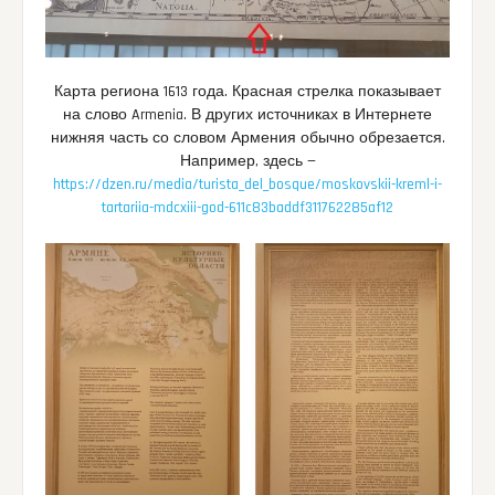
Карта региона 1613 года. Красная стрелка показывает
на слово Armenia. В других источниках в Интернете
нижняя часть со словом Армения обычно обрезается.
Например, здесь —
https://dzen.ru/media/turista_del_bosque/moskovskii-kreml-i-
tartariia-mdcxiii-god-611c83baddf311762285af12