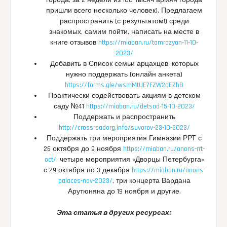
города, за 2 недели из 100 тысяч армян города
пришли всего несколько человек). Предлагаем
распространить (с результатом!) среди
знакомых, самим пойти, написать на месте в
книге отзывов
https://miaban.ru/tamrazyan-11-10-
2023/
Добавить в Список семьи арцахцев, которых
нужно поддержать (онлайн анкета)
https://forms.gle/wsmMtUE7FZW2qEZh8
Практически содействовать акциям в детском
саду №41
https://miaban.ru/detsad-15-10-2023/
Поддержать и распространить
http://crossroadorg.info/suvorov-23-10-2023/
Поддержать три мероприятия Гимназии РРТ с
26 октября до 9 ноября
https://miaban.ru/anons-rrt-
oct/
, четыре мероприятия «Дворцы Петербурга»
с 29 октября по 3 декабря
https://miaban.ru/anons-
palaces-nov-2023/
, три концерта Вардана
Арутюняна до 19 ноября и другие.
Эта статья в других ресурсах: