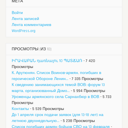
МЕТА
Войти
Лента записей
Лента комментариев
WordPress.org
ПРОСМОТРЫ (ИЗ 10)
ԻՐԱՎԱԲԱՆ դառնալու 10 ՊԱՏՃԱՌ
- 7 420
Просмотры
К. Арутюнян. Список Воинов-армян, погибших в
героической Обороне Ленин...
- 7 335 Просмотры
К сведению занимающихся темой ВОВ: форум 13
марта, организованный Домо...
- 5 994 Просмотры
Уроженцы армянского села Сарнахбюр в ВОВ
- 5 733
Просмотры
Контакты
- 5 539 Просмотры
До 1 апреля срок подачи заявок (для 13-18 лет) на
летнюю двухнедельную...
- 5 238 Просмотры
Список погибших армян бойцов СВО на 13 февраля
-