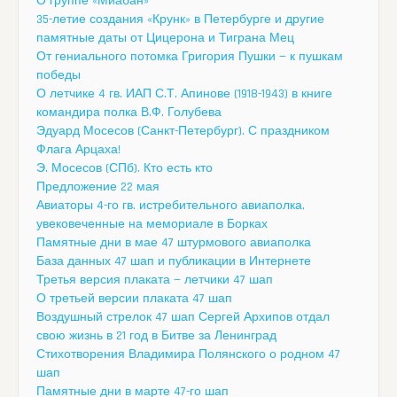
О группе «Миабан»
35-летие создания «Крунк» в Петербурге и другие
памятные даты от Цицерона и Тиграна Мец
От гениального потомка Григория Пушки — к пушкам
победы
О летчике 4 гв. ИАП С.Т. Апинове (1918-1943) в книге
командира полка В.Ф. Голубева
Эдуард Мосесов (Санкт-Петербург). С праздником
Флага Арцаха!
Э. Мосесов (СПб). Кто есть кто
Предложение 22 мая
Авиаторы 4-го гв. истребительного авиаполка,
увековеченные на мемориале в Борках
Памятные дни в мае 47 штурмового авиаполка
База данных 47 шап и публикации в Интернете
Третья версия плаката — летчики 47 шап
О третьей версии плаката 47 шап
Воздушный стрелок 47 шап Сергей Архипов отдал
свою жизнь в 21 год в Битве за Ленинград
Стихотворения Владимира Полянского о родном 47
шап
Памятные дни в марте 47-го шап