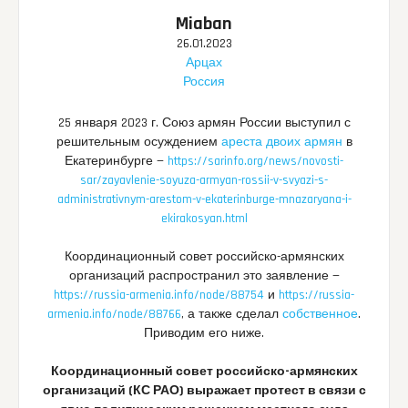
Miaban
26.01.2023
Арцах
Россия
25 января 2023 г. Союз армян России выступил с
решительным осуждением
ареста двоих армян
в
Екатеринбурге —
https://sarinfo.org/news/novosti-
sar/zayavlenie-soyuza-armyan-rossii-v-svyazi-s-
administrativnym-arestom-v-ekaterinburge-mnazaryana-i-
ekirakosyan.html
Координационный совет российско-армянских
организаций распространил это заявление —
https://russia-armenia.info/node/88754
и
https://russia-
armenia.info/node/88766
, а также сделал
собственное
.
Приводим его ниже.
Координационный совет российско-армянских
организаций (КС РАО) выражает протест в связи с