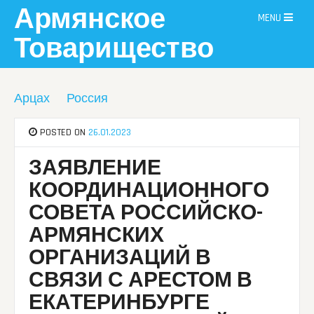
Skip
Армянское
MENU
to
content
Товарищество
Арцах
Россия
POSTED ON
26.01.2023
ЗАЯВЛЕНИЕ
КООРДИНАЦИОННОГО
СОВЕТА РОССИЙСКО-
АРМЯНСКИХ
ОРГАНИЗАЦИЙ В
СВЯЗИ С АРЕСТОМ В
ЕКАТЕРИНБУРГЕ