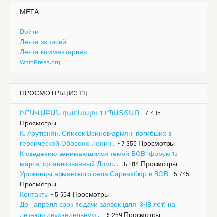
МЕТА
Войти
Лента записей
Лента комментариев
WordPress.org
ПРОСМОТРЫ (ИЗ 10)
ԻՐԱՎԱԲԱՆ դառնալու 10 ՊԱՏՃԱՌ
- 7 435
Просмотры
К. Арутюнян. Список Воинов-армян, погибших в
героической Обороне Ленин...
- 7 355 Просмотры
К сведению занимающихся темой ВОВ: форум 13
марта, организованный Домо...
- 6 014 Просмотры
Уроженцы армянского села Сарнахбюр в ВОВ
- 5 745
Просмотры
Контакты
- 5 554 Просмотры
До 1 апреля срок подачи заявок (для 13-18 лет) на
летнюю двухнедельную...
- 5 259 Просмотры