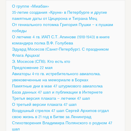
О группе «Миабан»
35-летие создания «Крунк» в Петербурге и другие
памятные даты от Цицерона и Тиграна Мец
От гениального потомка Григория Пушки — к пушкам
победы
О летчике 4 гв. ИАП С.Т. Апинове (1918-1943) в книге
командира полка В.Ф. Голубева
Эдуард Мосесов (Санкт-Петербург). С праздником
Флага Арцаха!
Э. Мосесов (СПб). Кто есть кто
Предложение 22 мая
Авиаторы 4-го гв. истребительного авиаполка,
увековеченные на мемориале в Борках
Памятные дни в мае 47 штурмового авиаполка
База данных 47 шап и публикации в Интернете
Третья версия плаката — летчики 47 шап
О третьей версии плаката 47 шап
Воздушный стрелок 47 шап Сергей Архипов отдал
свою жизнь в 21 год в Битве за Ленинград
Стихотворения Владимира Полянского о родном 47
шап