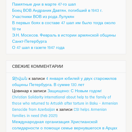
Памятные дни в марте 47-го шап
Боец ВОВ Андраник Давтян, погибший в 1943 г.
Участники ВОВ из рода Лулукян
В первых боях в составе 47 шап им было тогда около
18-ти
Э.Н. Мосесов. Февраль в истории армянской общины
Санкт-Петербурга
О 47 шап в газете 1947 года
СВЕЖИЕ КОММЕНТАРИИ
Ջիվան
к записи
4 января юбилей у двух старожилов
общины Петербурга. В сумме 130 лет
Цовинар
к записи
Защищено: С Новым годом!
Christian Solidarity International about help to the family of
those who returned to Artsakh after torture in Baku – Armenian
Genocide from Azerbaijan
к записи
CSI helps Armenian
families in need (Feb 2021)
Международная организация Христианской
солидарности о помощи семье вернувшегося в Арцах