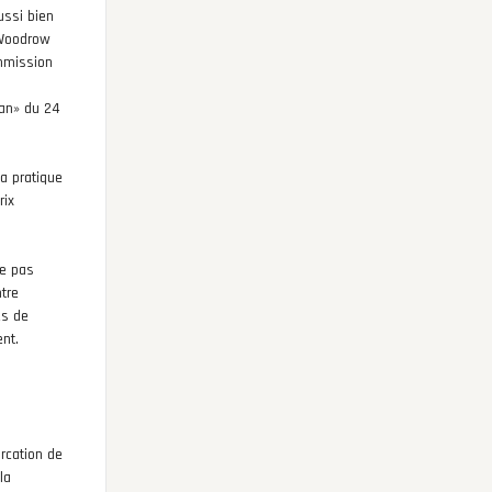
ussi bien
 Woodrow
ommission
jan» du 24
la pratique
rix
re pas
tre
es de
ent.
…
rcation de
la