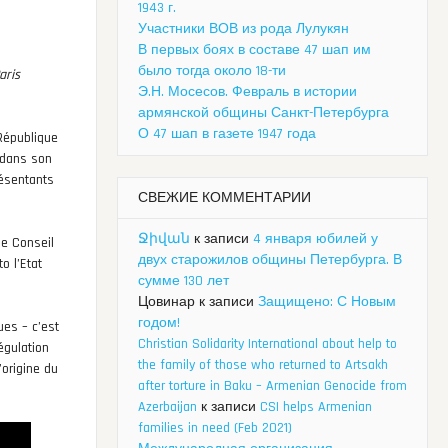
1943 г.
Участники ВОВ из рода Лулукян
В первых боях в составе 47 шап им
было тогда около 18-ти
aris
Э.Н. Мосесов. Февраль в истории
армянской общины Санкт-Петербурга
О 47 шап в газете 1947 года
 République
 dans son
résentants
СВЕЖИЕ КОММЕНТАРИИ
Ջիվան
к записи
4 января юбилей у
le Conseil
двух старожилов общины Петербурга. В
o l’Etat
сумме 130 лет
Цовинар
к записи
Защищено: С Новым
годом!
ues – c’est
Christian Solidarity International about help to
régulation
the family of those who returned to Artsakh
’origine du
after torture in Baku – Armenian Genocide from
Azerbaijan
к записи
CSI helps Armenian
families in need (Feb 2021)