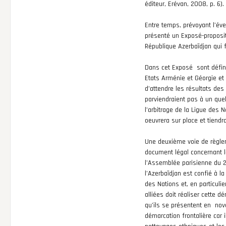
éditeur, Erévan, 2008, p. 6).
Entre temps, prévoyant l’év
présenté un Exposé-propositi
République Azerbaïdjan qui f
Dans cet Exposé sont définis
Etats Arménie et Géorgie et
d’attendre les résultats des
parviendraient pas à un quel
l’arbitrage de la Ligue des 
oeuvrera sur place et tien
Une deuxième voie de règlem
document légal concernant l
l’Assemblée parisienne du 24
l’Azerbaïdjan est confié à la
des Nations et, en particuli
alliées doit réaliser cette 
qu’ils se présentent en no
démarcation frontalière car i