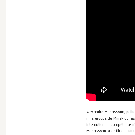
Alexandre Manassyan, politol
ni le groupe de Minsk où les
internationale compétente n’
Manassyan «Conflit du Haut 