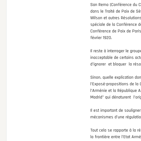
San Remo (Conférence du Con
dans le Traité de Paix de S
Wilson et autres Résolution
spéciale de la Conférence d
Conférence de Paix de Paris 
février 1920.
Il reste à interroger le grou
inacceptable de certains act
d’ignorer et bloquer la rés
Sinon, quelle explication do
l’Exposé-propositions de la
l’Arménie et la République 
Madrid” qui dénaturent l’orig
Il est important de souligne
mécanismes d’une régulation
Tout cela se rapporte à la r
la frontière entre l’Etat Ar