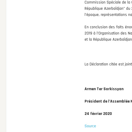
Commission Spéciale de la C
République Azerbaïdjan” du 
l’époque, représentations n
En conclusion des faits éno
2019 à l’Organisation des Na
et la République Azerbaïdja
La Déclaration citée est join
Armen Ter Sarkissyan
Président de l’Assemblée 
24 février 2020
Source