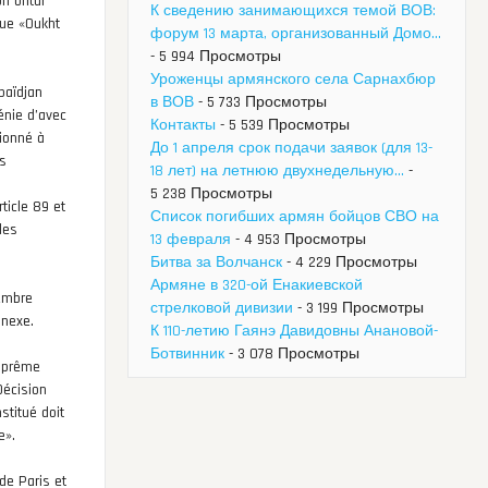
n oritur
К сведению занимающихся темой ВОВ:
vue «Oukht
форум 13 марта, организованный Домо...
- 5 994 Просмотры
Уроженцы армянского села Сарнахбюр
baïdjan
в ВОВ
- 5 733 Просмотры
énie d’avec
Контакты
- 5 539 Просмотры
tionné à
До 1 апреля срок подачи заявок (для 13-
es
18 лет) на летнюю двухнедельную...
-
5 238 Просмотры
ticle 89 et
Список погибших армян бойцов СВО на
les
13 февраля
- 4 953 Просмотры
Битва за Волчанск
- 4 229 Просмотры
Армяне в 320-ой Енакиевской
vembre
стрелковой дивизии
- 3 199 Просмотры
nnexe.
К 110-летию Гаянэ Давидовны Анановой-
Ботвинник
- 3 078 Просмотры
Suprême
Décision
stitué doit
e».
de Paris et