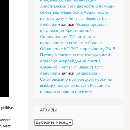
Международная организация
Христианской солидарности о помощи
семье вернувшегося в Арцах после
пыток в Баку — Armenian Genocide from
Azerbaijan
к записи
Международная
организация Христианской
Солидарности (CSI) помогает
нуждающимся семьям в Арцахе
Обращение КС РАО к президенту РФ В.
Путину в связи с актом вооружённой
агрессии Азербайджана против
Армении — Armenian Genocide from
Azerbaijan
к записи
Багдасаров и
Сатановский о протурецком лобби на
высоких постах во власти России и о
провале внешней политики
politisé,
АРХИВЫ
exandre
Архивы
an Metz