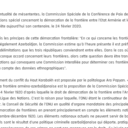
entualité de mésententes, la Commission Spéciale de la Conférence de Paix de
ons spécial concernant la démarcation de la frontière entre l’Etat Arménie et l
ête aujourd’hui son centenaire, le 24 février 2020.
 les principes de cette démarcation frontalière: “En ce qui concerne les front
 également Azerbaïdjan, la Commission estime qu’à l’heure présente il est pré
 délimitations que les trois républiques conviendront entre elles. Dans le cas o
conque accord concernant leurs frontières, alors cette question devra être tra
Nations qui convoquera une Commission Interalliée pour déterminer ces frontièr
dra compte des données ethnographiques”.
ent du conflit du Haut Karabakh est proposée par le politologue Ara Papyan. 
a frontière arméno-azerbaïdjanaise est la proposition de la Commission Spéci
 février 1920 d’après laquelle le droit de démarcation de la frontière entre l’A
 Ligue des Nations. C’est la raison pour laquelle, l’ONU étant le continuateur de
er, le Conseil de Sécurité de l’ONU en qualité d’organe mandataire des principal
démarcation de frontières en prenant principalement en compte les éléments nat
vembre-décembre 1920. Les éléments nationaux actuels ne peuvent servir de b
ls sont le résultat d’une politique criminelle azerbaïdjanaise qui déporte, prati