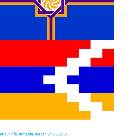
ban.ru/info/armenia/border_24-2-2020/