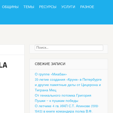
ОБЩИНЫ
ТЕМЫ
РЕСУРСЫ
УСЛУГИ
РАЗНОЕ
Найти:
LA
СВЕЖИЕ ЗАПИСИ
О группе «Миабан»
35-летие создания «Крунк» в Петербурге
и другие памятные даты от Цицерона и
Тиграна Мец
От гениального потомка Григория
Пушки — к пушкам победы
О летчике 4 гв. ИАП С.Т. Апинове (1918-
1943) в книге командира полка В.Ф.