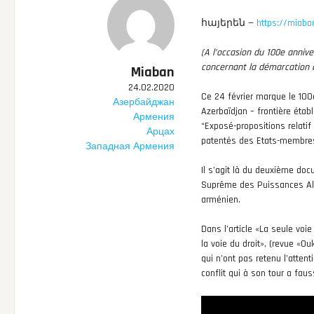
հայերեն —
https://miaba
(A l’occasion du 100e anniv
concernant la démarcation d
Miaban
24.02.2020
Ce 24 février marque le 100e
Азербайджан
Azerbaïdjan – frontière éta
Армения
“Exposé-propositions relatif
Арцах
patentés des Etats-membres 
Западная Армения
Il s’agit là du deuxième do
Suprême des Puissances Allié
arménien.
Dans l’article «La seule voi
la voie du droit», (revue «Ou
qui n’ont pas retenu l’atten
conflit qui à son tour a faus