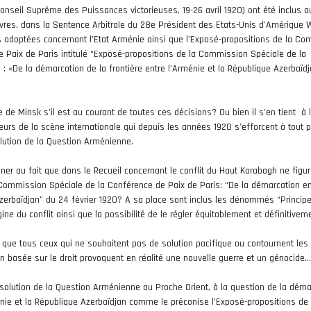
seil Suprême des Puissances victorieuses, 19-26 avril 1920) ont été inclus a
èvres, dans la Sentence Arbitrale du 28e Président des Etats-Unis d’Amérique
s adoptées concernant l’Etat Arménie ainsi que l’Exposé-propositions de la C
e Paix de Paris intitulé “Exposé-propositions de la Commission Spéciale de la
: «De la démarcation de la frontière entre l’Arménie et la République Azerbaïd
pe de Minsk s’il est au courant de toutes ces décisions? Ou bien il s’en tient à 
eurs de la scène internationale qui depuis les années 1920 s’efforcent à tout p
olution de la Question Arménienne.
nner au fait que dans le Recueil concernant le conflit du Haut Karabagh ne figu
 Commission Spéciale de la Conférence de Paix de Paris: “De la démarcation en
Azerbaïdjan” du 24 février 1920? A sa place sont inclus les dénommés “Princip
ine du conflit ainsi que la possibilité de le régler équitablement et définitivem
r que tous ceux qui ne souhaitent pas de solution pacifique ou contournent les
 basée sur le droit provoquent en réalité une nouvelle guerre et un génocide
ésolution de la Question Arménienne au Proche Orient, à la question de la déma
ménie et la République Azerbaïdjan comme le préconise l’Exposé-propositions de 