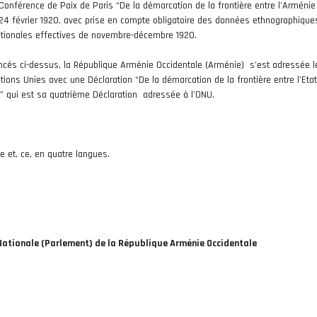
onférence de Paix de Paris “De la démarcation de la frontière entre l’Arménie 
24 février 1920, avec prise en compte obligatoire des données ethnographique
ationales effectives de novembre-décembre 1920.
ncés ci-dessus, la République Arménie Occidentale (Arménie) s’est adressée l
tions Unies avec une Déclaration “De la démarcation de la frontière entre l’Eta
n” qui est sa quatrième Déclaration adressée à l’ONU.
te et, ce, en quatre langues.
Nationale (Parlement) de la République Arménie Occidentale