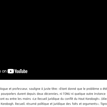
ogue et professeur, souligne à juste titre: «Etant donné que le problème a été 
 pourparlers durent depuis deux décennies, ni l’ONU ni quelque autre instance
ont eu entre les mains «Le Recueil juridique du conflit du Haut Karabagh». (Al
Karabagh. Recueil, résumé politique et juridique des faits et arguments», Tigr