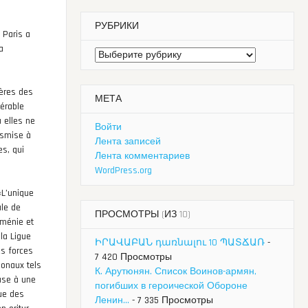
РУБРИКИ
 Paris a
a
Рубрики
ières des
МЕТА
férable
ù elles ne
Войти
nsmise à
Лента записей
es, qui
Лента комментариев
WordPress.org
«L’unique
ale de
ПРОСМОТРЫ (ИЗ 10)
rménie et
 la Ligue
ԻՐԱՎԱԲԱՆ դառնալու 10 ՊԱՏՃԱՌ
-
es forces
7 420 Просмотры
ionaux tels
К. Арутюнян. Список Воинов-армян,
ase à une
погибших в героической Обороне
que des
Ленин...
- 7 335 Просмотры