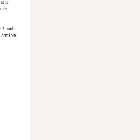
et la
s de
e 7 août
t Arménie