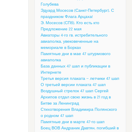
Голубева
Эдуард Мосесов (Санкт-Петербург). С
праздником Флага Арцаха!
Э. Мосесов (СПб). Кто есть кто
Предложение 22 мая
Авиаторы 4-го гв. истребительного
авиаполка, увековеченные на
мемориале в Борках
Памятные дни в мае 47 штурмового
авиаполка
База данных 47 шап и публикации в
Интернете
Третья версия плаката — летчики 47 шап
О третьей версии плаката 47 шап
Воздушный стрелок 47 шап Сергей
Архипов отдал свою жизнь в 21 год в
Битве за Ленинград
Стихотворения Владимира Полянского
о родном 47 шап
Памятные дни в марте 47-го шап
Боец ВОВ Андраник Давтян, погибший в