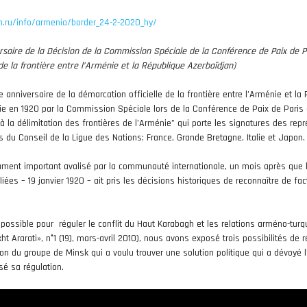
n.ru/info/armenia/border_24-2-2020_hy/
ersaire de la Décision de la Commission Spéciale de la Conférence de Paix de P
e la frontière entre l’Arménie et la République Azerbaïdjan)
 anniversaire de la démarcation officielle de la frontière entre l’Arménie et la
blie en 1920 par la Commission Spéciale lors de la Conférence de Paix de Paris
 à la délimitation des frontières de l’Arménie” qui porte les signatures des rep
du Conseil de la Ligue des Nations: France, Grande Bretagne, Italie et Japon.
cument important avalisé par la communauté internationale, un mois après que 
es – 19 janvier 1920 – ait pris les décisions historiques de reconnaître de fact
e possible pour réguler le conflit du Haut Karabagh et les relations arméno-turq
kht Ararati», n°1 (19), mars-avril 2010), nous avons exposé trois possibilités de 
tion du groupe de Minsk qui a voulu trouver une solution politique qui a dévoyé l
sé sa régulation.