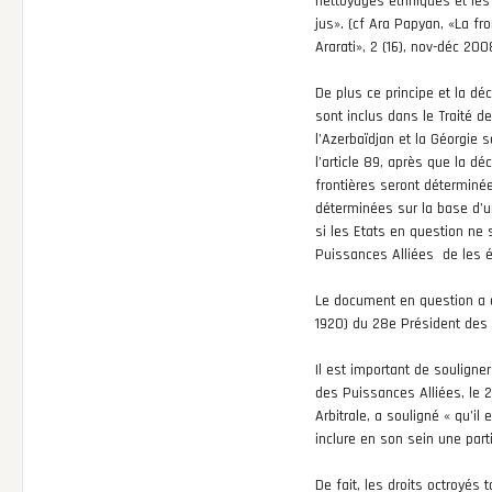
nettoyages ethniques et les
jus». (cf Ara Papyan, «La fr
Ararati», 2 (16), nov-déc 2008,
De plus ce principe et la dé
sont inclus dans le Traité d
l’Azerbaïdjan et la Géorgie
l’article 89, après que la dé
frontières seront déterminée
déterminées sur la base d’un
si les Etats en question ne s
Puissances Alliées de les éta
Le document en question a é
1920) du 28e Président des
Il est important de soulign
des Puissances Alliées, le 
Arbitrale, a souligné « qu’i
inclure en son sein une par
De fait, les droits octroyés