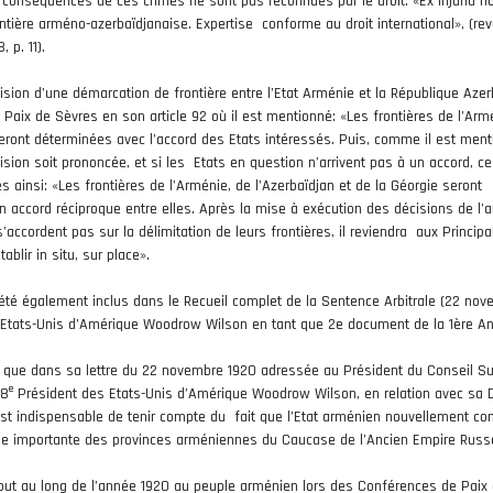
 conséquences de ces crimes ne sont pas reconnues par le droit: «Ex injuria no
ontière arméno-azerbaïdjanaise. Expertise conforme au droit international», (re
 p. 11).
cision d’une démarcation de frontière entre l’Etat Arménie et la République Azer
e Paix de Sèvres en son article 92 où il est mentionné: «Les frontières de l’Arm
 seront déterminées avec l’accord des Etats intéressés. Puis, comme il est men
cision soit prononcée, et si les Etats en question n’arrivent pas à un accord, c
s ainsi: «Les frontières de l’Arménie, de l’Azerbaïdjan et de la Géorgie seront
 accord réciproque entre elles. Après la mise à exécution des décisions de l’ar
’accordent pas sur la délimitation de leurs frontières, il reviendra aux Principa
blir in situ, sur place».
té également inclus dans le Recueil complet de la Sentence Arbitrale (22 no
 Etats-Unis d’Amérique Woodrow Wilson en tant que 2e document de la 1ère A
er que dans sa lettre du 22 novembre 1920 adressée au Président du Conseil 
e
28
Président des Etats-Unis d’Amérique Woodrow Wilson, en relation avec sa 
l est indispensable de tenir compte du fait que l’Etat arménien nouvellement con
tie importante des provinces arméniennes du Caucase de l’Ancien Empire Russ
 tout au long de l’année 1920 au peuple arménien lors des Conférences de Paix 