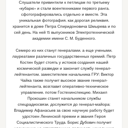
Слушатели привинтили к петлицам по третьему
«кубарю» и стали воентехниками первого ранга,
сфотографировались отдельно и вместе. Эта
уникальная фотография, как дорогая реликвия,
хранится в доме Петра Спиридоновича Шмырева и по
сей день. На ней 15 выпускников Электротехнической
академии имени С. М. Буденного.
Семеро из них станут генералами, а еще учеными,
лауреатами различных государственных премий. Петр
Костин будет стоять у истоков создания нашей
космической разведки и закончит службу генерал-
лейтенантом, заместителем начальника ГРУ; Виктор
Чайка также получит высокое звание генерал-
лейтенанта, возглавит оперативно-техническое
управление, потом Гостехинспекцию. Михаил
Прокошин станет начальником службы
спецрадиосвязи, дослужится до генерал-майора;
Владимир Афанасьев за свою научную работу будет
удостоен Ленинской премии и звания Героя
Социалистического Труда. Борис Дубович получит