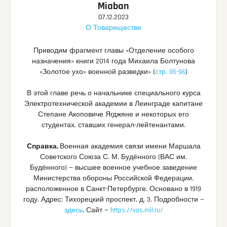
Miaban
07.12.2023
О Товариществе
Приводим фрагмент главы «Отделение особого
назначения» книги 2014 года Михаила Болтунова
«Золотое ухо» военной разведки» (
стр. 95-96
)
В этой главе речь о начальнике специального курса
Электротехнической академии в Леинграде капитане
Степане Акоповиче Ягджяне и некоторых его
студентах, ставших генерал-лейтенантами.
Справка.
Военная академия связи имени Маршала
Советского Союза С. М. Будённого (ВАС им.
Будённого) — высшее военное учебное заведение
Министерства обороны Российской Федерации,
расположенное в Санкт-Петербурге. Основано в 1919
году. Адрес: Тихорецкий проспект, д. 3. Подробности —
здесь
. Сайт —
https://vas.mil.ru/