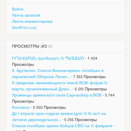
Войти
Лента записей
Лента комментариев
WordPress.org
ПРОСМОТРЫ (ИЗ 10)
ԻՐԱՎԱԲԱՆ դառնալու 10 ՊԱՏՃԱՌ
- 7 434
Просмотры
К. Арутюнян. Список Воинов-армян, погибших в
героической Обороне Ленин...
- 7 353 Просмотры
К сведению занимающихся темой ВОВ: форум 13
марта, организованный Домо...
- 6 012 Просмотры
Уроженцы армянского села Сарнахбюр в ВОВ
- 5 744
Просмотры
Контакты
- 5 550 Просмотры
До 1 апреля срок подачи заявок (для 13-18 лет) на
летнюю двухнедельную...
- 5 256 Просмотры
Список погибших армян бойцов СВО на 13 февраля
-