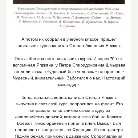
А потом их собрали в учебном классе, пришел
начальник курса капитан Степан Акопович Ягджян.
Они любили своего начальника курса. И через 70 лет,
вспоминая Ягджяна, у Петра Спиридоновича Шмырева
теплели глаза: «Чудесный был человек, – говорил он, –
Чудесный, внимательный. Заботился о нас. Настоящий
командир».
Когда началась война, капитан Степан Ягджян,
выпустив в свет свой курс, попросился на фронт. Его
направили начальником связи в одну из
кавалерийских дивизий, которая вела бои на Кавказе.
Воевал. Тяжелораненый попал в плен. Выжил. Был
направлен в концлагерь, во Францию. Из концлагеря
Ягджян бежал, примкнул к движению Сопротивления,