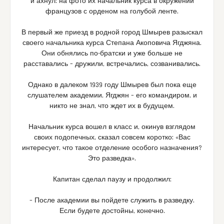
и ахнул: на фото их начальник курса в окружении
французов с орденом на голубой ленте.
В первый же приезд в родной город Шмырев разыскал
своего начальника курса Степана Акоповича Ягджяна.
Они обнялись по-братски и уже больше не
расставались – дружили, встречались, созванивались.
Однако в далеком 1939 году Шмырев был пока еще
слушателем академии, Ягджян – его командиром, и
никто не знал, что ждет их в будущем.
Начальник курса вошел в класс и, окинув взглядом
своих подопечных, сказал совсем коротко: «Вас
интересует, что такое отделение особого назначения?
Это разведка».
Капитан сделал паузу и продолжил:
– После академии вы пойдете служить в разведку.
Если будете достойны, конечно.