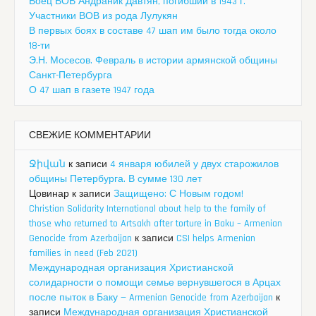
Боец ВОВ Андраник Давтян, погибший в 1943 г.
Участники ВОВ из рода Лулукян
В первых боях в составе 47 шап им было тогда около
18-ти
Э.Н. Мосесов. Февраль в истории армянской общины
Санкт-Петербурга
О 47 шап в газете 1947 года
СВЕЖИЕ КОММЕНТАРИИ
Ջիվան
к записи
4 января юбилей у двух старожилов
общины Петербурга. В сумме 130 лет
Цовинар
к записи
Защищено: С Новым годом!
Christian Solidarity International about help to the family of
those who returned to Artsakh after torture in Baku – Armenian
Genocide from Azerbaijan
к записи
CSI helps Armenian
families in need (Feb 2021)
Международная организация Христианской
солидарности о помощи семье вернувшегося в Арцах
после пыток в Баку — Armenian Genocide from Azerbaijan
к
записи
Международная организация Христианской