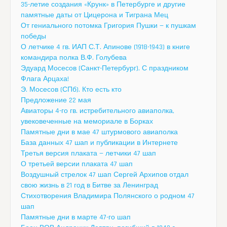
35-летие создания «Крунк» в Петербурге и другие
памятные даты от Цицерона и Тиграна Мец
От гениального потомка Григория Пушки — к пушкам
победы
О летчике 4 гв. ИАП С.Т. Апинове (1918-1943) в книге
командира полка В.Ф. Голубева
Эдуард Мосесов (Санкт-Петербург). С праздником
Флага Арцаха!
Э. Мосесов (СПб). Кто есть кто
Предложение 22 мая
Авиаторы 4-го гв. истребительного авиаполка,
увековеченные на мемориале в Борках
Памятные дни в мае 47 штурмового авиаполка
База данных 47 шап и публикации в Интернете
Третья версия плаката — летчики 47 шап
О третьей версии плаката 47 шап
Воздушный стрелок 47 шап Сергей Архипов отдал
свою жизнь в 21 год в Битве за Ленинград
Стихотворения Владимира Полянского о родном 47
шап
Памятные дни в марте 47-го шап