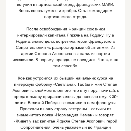
вступил в партизанский отряд французских МАКИ.
Вновь воевал умело и храбро. Стал командиром
партизанского отряда.
После освобождения Франции союзники
интернировали капитана Ягджяна на Родину. Ну а
Родина, знамо дело, встретила героя французского
Сопротивления «с распростертыми объятиями». Из
армии Степана Акоповича выгнали, из партии
исключили. В тюрьму, правда, не посадили. Что ж, и на
том спасибо.
Кое-как устроился их бывший начальник курса на
питерскую фабрику «Светлана». Так бы и жил Степан
Акопович с клеймом пленного, что в ту пору, почитай, к
предательству приравнивалось, да повезло ему. К 30-
летию Великой Победы вспомнили о нем французы.
Приехали в нашу страну ветераны – летчики из
знаменитого полка «Нормандия-Неман» и говорят:
«Живет у вас капитан Ягджян Степан Акопович, герой
Сопротивления, очень уважаемый во Франции