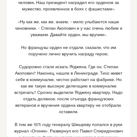
человек. Наш президент наградил его орденом за
мужество, проявленное в боях с фашистами».
«Ну как же, как же, знаем, – мило улыбаются наши
чиновники, – Степан Акопович и у нас очень любим и
уважаем. Давайте орден, мы вручим».
Но французы орден не отдали, сказали, что им
поручено лично вручить награду герою.
Судорожно стали искать Ягджяна. Где он, Степан
Акопович? Наконец, нашли в Ленинграде. Тихо живет
себе в коммуналке, честно работает на фабрике. Но
как же такую высокую делегацию в коммуналке
встречать? Срочно выделили Ягджяну квартиру. Надо
отдать должное, после отъезда французских
ветеранов и вручения ордена квартиру не отобрали,
оставили.
В том же 1975 году генералу Шмыреву попался в руки
журнал «Огонек». Развернул его Павел Спиридонович