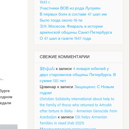
1943 г.
Участники ВОВ из рода Лулукян
В первых боях в составе 47 шап им
было тогда около 18-ти
Э.Н. Мосесов. Февраль в истории
армянской общины Санкт-Петербурга
О 47 шап в газете 1947 года
СВЕЖИЕ КОММЕНТАРИИ
Ջիվան
к записи
4 января юбилей у
двух старожилов общины Петербурга. В
е…
сумме 130 лет
Цовинар
к записи
Защищено: С Новым
рбурге
годом!
ародном
Christian Solidarity International about help to
редали
the family of those who returned to Artsakh
after torture in Baku – Armenian Genocide from
Azerbaijan
к записи
CSI helps Armenian
families in need (Feb 2021)