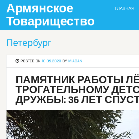
Skip
Армянское
ГЛАВНАЯ
to
content
Товарищество
Петербург
POSTED ON
18.09.2023
BY
MIABAN
ПАМЯТНИК РАБОТЫ Л
ТРОГАТЕЛЬНОМУ ДЕТС
ДРУЖБЫ: 36 ЛЕТ СПУС