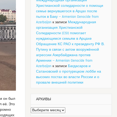
Международная организация
Христианской солидарности о помощи
семье вернувшегося в Арцах после
пыток в Баку — Armenian Genocide from
Azerbaijan
к записи
Международная
организация Христианской
Солидарности (CSI) помогает
нуждающимся семьям в Арцахе
Обращение КС РАО к президенту РФ В.
Путину в связи с актом вооружённой
агрессии Азербайджана против
Армении — Armenian Genocide from
Azerbaijan
к записи
Багдасаров и
Сатановский о протурецком лобби на
высоких постах во власти России и о
провале внешней политики
м он был
АРХИВЫ
л её. Это
кромно
Архивы
входящих