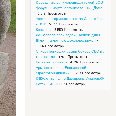
К сведению занимающихся темой ВОВ:
форум 13 марта, организованный Домо...
- 6 012 Просмотры
Уроженцы армянского села Сарнахбюр
в ВОВ
- 5 744 Просмотры
Контакты
- 5 550 Просмотры
До 1 апреля срок подачи заявок (для 13-
18 лет) на летнюю двухнедельную...
-
5 256 Просмотры
Список погибших армян бойцов СВО на
13 февраля
- 4 978 Просмотры
Битва за Волчанск
- 4 239 Просмотры
Армяне в 320-ой Енакиевской
стрелковой дивизии
- 3 207 Просмотры
К 110-летию Гаянэ Давидовны Анановой-
Ботвинник
- 3 087 Просмотры