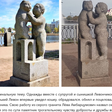
гинальную тему. Однажды вместе с супругой и сынишкой Левончико
енький Левон впервые увидел кошку, обрадовался, обнял и поцелова
ника. Свою работу из серого гранита Лёва Амбарцумович назвал с
тя это по сути памятник трогательному чувству доброоты и дружбы 