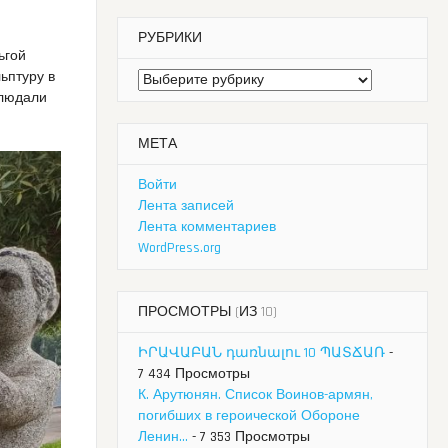
РУБРИКИ
ьгой
ьптуру в
Рубрики
блюдали
МЕТА
Войти
Лента записей
Лента комментариев
WordPress.org
ПРОСМОТРЫ (ИЗ 10)
ԻՐԱՎԱԲԱՆ դառնալու 10 ՊԱՏՃԱՌ
-
7 434 Просмотры
К. Арутюнян. Список Воинов-армян,
погибших в героической Обороне
Ленин...
- 7 353 Просмотры