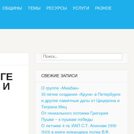
ОБЩИНЫ
ТЕМЫ
РЕСУРСЫ
УСЛУГИ
РАЗНОЕ
Найти:
ГЕ
СВЕЖИЕ ЗАПИСИ
 И
О группе «Миабан»
35-летие создания «Крунк» в Петербурге
и другие памятные даты от Цицерона и
Тиграна Мец
От гениального потомка Григория
Пушки — к пушкам победы
О летчике 4 гв. ИАП С.Т. Апинове (1918-
1943) в книге командира полка В.Ф.