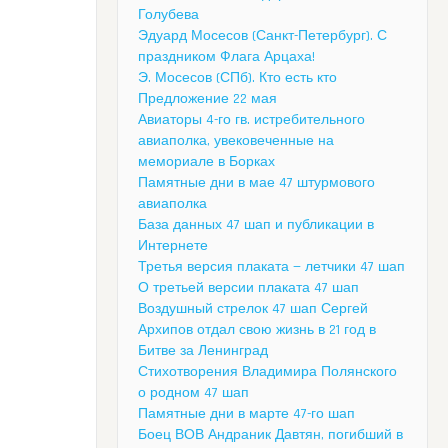
Голубева
Эдуард Мосесов (Санкт-Петербург). С
праздником Флага Арцаха!
Э. Мосесов (СПб). Кто есть кто
Предложение 22 мая
Авиаторы 4-го гв. истребительного
авиаполка, увековеченные на
мемориале в Борках
Памятные дни в мае 47 штурмового
авиаполка
База данных 47 шап и публикации в
Интернете
Третья версия плаката — летчики 47 шап
О третьей версии плаката 47 шап
Воздушный стрелок 47 шап Сергей
Архипов отдал свою жизнь в 21 год в
Битве за Ленинград
Стихотворения Владимира Полянского
о родном 47 шап
Памятные дни в марте 47-го шап
Боец ВОВ Андраник Давтян, погибший в