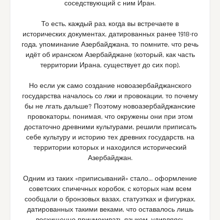
соседствующий с ним Иран.
То есть, каждый раз, когда вы встречаете в
исторических документах, датированных ранее 1918-го
года, упоминание Азербайджана, то помните, что речь
идёт об иранском Азербайджане (который, как часть
территории Ирана, существует до сих пор).
Но если уж само создание новоазербайджанского
государства началось со лжи и провокации, то почему
бы не лгать дальше? Поэтому новоазербайджанские
провокаторы, понимая, что окружены они при этом
достаточно древними культурами, решили приписать
себе культуру и историю тех древних государств, на
территории которых и находился исторический
Азербайджан.
Одним из таких «приписываний» стало… оформление
советских спичечных коробок, с которых нам всем
сообщали о бронзовых вазах, статуэтках и фигурках,
датированных такими веками, что оставалось лишь
восхищенно причмокивать языком, удивляясь