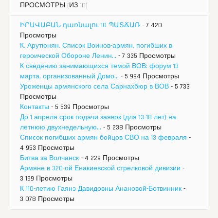
ПРОСМОТРЫ (ИЗ 10)
ԻՐԱՎԱԲԱՆ դառնալու 10 ՊԱՏՃԱՌ
- 7 420
Просмотры
К. Арутюнян. Список Воинов-армян, погибших в
героической Обороне Ленин...
- 7 335 Просмотры
К сведению занимающихся темой ВОВ: форум 13
марта, организованный Домо...
- 5 994 Просмотры
Уроженцы армянского села Сарнахбюр в ВОВ
- 5 733
Просмотры
Контакты
- 5 539 Просмотры
До 1 апреля срок подачи заявок (для 13-18 лет) на
летнюю двухнедельную...
- 5 238 Просмотры
Список погибших армян бойцов СВО на 13 февраля
-
4 953 Просмотры
Битва за Волчанск
- 4 229 Просмотры
Армяне в 320-ой Енакиевской стрелковой дивизии
-
3 199 Просмотры
К 110-летию Гаянэ Давидовны Анановой-Ботвинник
-
3 078 Просмотры