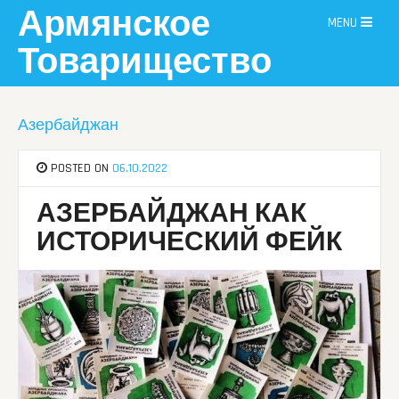
Skip
Армянское
MENU
to
content
Товарищество
Азербайджан
POSTED ON
06.10.2022
АЗЕРБАЙДЖАН КАК
ИСТОРИЧЕСКИЙ ФЕЙК