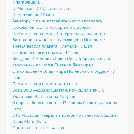
Флага Арцаха!
Э. Мосесов (СПб). Кто есть кто
Предложение 22 мая
Авиаторы 4-го гв. истребительного авиаполка,
увековеченные на мемориале в Борках
Памятные дни в мае 47 штурмового авиаполка
База данных 47 шап и публикации в Интернете
Третья версия плаката — летчики 47 шап
О третьей версии плаката 47 шап
Воздушный стрелок 47 шап Сергей Архипов отдал
свою жизнь в 21 год в Битве за Ленинград
Стихотворения Владимира Полянского о родном 47
шап
Памятные дни в марте 47-го шап
Боец ВОВ Андраник Давтян, погибший в 1943 г.
Участники ВОВ из рода Лулукян
В первых боях в составе 47 шап им было тогда около
18-ти
Э.Н. Мосесов. Февраль в истории армянской общины
Санкт-Петербурга
О 47 шап в газете 1947 года