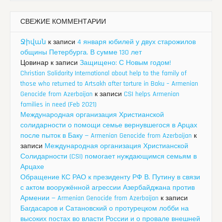
СВЕЖИЕ КОММЕНТАРИИ
Ջիվան
к записи
4 января юбилей у двух старожилов
общины Петербурга. В сумме 130 лет
Цовинар
к записи
Защищено: С Новым годом!
Christian Solidarity International about help to the family of
those who returned to Artsakh after torture in Baku – Armenian
Genocide from Azerbaijan
к записи
CSI helps Armenian
families in need (Feb 2021)
Международная организация Христианской
солидарности о помощи семье вернувшегося в Арцах
после пыток в Баку — Armenian Genocide from Azerbaijan
к
записи
Международная организация Христианской
Солидарности (CSI) помогает нуждающимся семьям в
Арцахе
Обращение КС РАО к президенту РФ В. Путину в связи
с актом вооружённой агрессии Азербайджана против
Армении — Armenian Genocide from Azerbaijan
к записи
Багдасаров и Сатановский о протурецком лобби на
высоких постах во власти России и о провале внешней