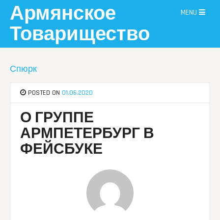
Skip
Армянское
MENU
to
content
Товарищество
Спюрк
POSTED ON
01.06.2020
О ГРУППЕ
АРМПЕТЕРБУРГ В
ФЕЙСБУКЕ