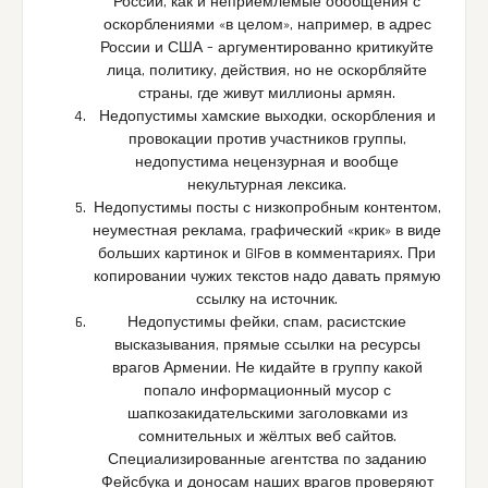
России, как и неприемлемые обобщения с
оскорблениями «в целом», например, в адрес
России и США – аргументированно критикуйте
лица, политику, действия, но не оскорбляйте
страны, где живут миллионы армян.
Недопустимы хамские выходки, оскорбления и
провокации против участников группы,
недопустима нецензурная и вообще
некультурная лексика.
Недопустимы посты с низкопробным контентом,
неуместная реклама, графический «крик» в виде
больших картинок и GIFов в комментариях. При
копировании чужих текстов надо давать прямую
ссылку на источник.
Недопустимы фейки, спам, расистские
высказывания, прямые ссылки на ресурсы
врагов Армении. Не кидайте в группу какой
попало информационный мусор с
шапкозакидательскими заголовками из
сомнительных и жёлтых веб сайтов.
Специализированные агентства по заданию
Фейсбука и доносам наших врагов проверяют