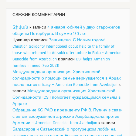
СВЕЖИЕ КОММЕНТАРИИ
Ջիվան
к записи
4 января юбилей у двух старожилов
общины Петербурга. В сумме 130 лет
Цовинар
к записи
Защищено: С Новым годом!
Christian Solidarity International about help to the family of
those who returned to Artsakh after torture in Baku – Armenian
Genocide from Azerbaijan
к записи
CSI helps Armenian
families in need (Feb 2021)
Международная организация Христианской
солидарности о помощи семье вернувшегося в Арцах
после пыток в Баку — Armenian Genocide from Azerbaijan
к
записи
Международная организация Христианской
Солидарности (CSI) помогает нуждающимся семьям в
Арцахе
Обращение КС РАО к президенту РФ В. Путину в связи
с актом вооружённой агрессии Азербайджана против
Армении — Armenian Genocide from Azerbaijan
к записи
Багдасаров и Сатановский о протурецком лобби на
высоких постах во власти России и о провале внешней