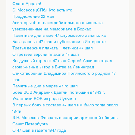
Флага Арцаха!
Э. Мосесов (СПб). Кто есть кто
Предложение 22 мая
Авиаторы 4-го гв. истребительного авиаполка,
увековеченные на мемориале в Борках
Памятные дни в мае 47 штурмового авиаполка
База данных 47 шап и публикации в Интернете
Третья версия плаката — летчики 47 шап
О третьей версии плаката 47 шап
Воздушный стрелок 47 шап Сергей Архипов отдал
свою жизнь в 21 год в Битве за Ленинград
Стихотворения Владимира Полянского о родном 47
шап
Памятные дни в марте 47-го шап
Боец ВОВ Андраник Давтян, погибший в 1943 г.
Участники ВОВ из рода Лулукян
В первых боях в составе 47 шап им было тогда около
18-ти
Э.Н. Мосесов. Февраль в истории армянской общины
Санкт-Петербурга
О 47 шап в газете 1947 года