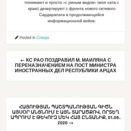
понимают и просто «с умным видом» (моя хата с
краю) дезертируют с фронта нового сетевого
Сардарапата в продолжающейся
информационной войне.
Posted in
Спюрк
Post
←
КС РАО ПОЗДРАВИЛ М. МАИЛЯНА С
navigation
ПЕРЕНАЗНАЧЕНИЕМ НА ПОСТ МИНИСТРА
ИНОСТРАННЫХ ДЕЛ РЕСПУБЛИКИ АРЦАХ
ՀԱՅՈՒԹՅԱՆ ՊԱՇՏՊԱՆՈՒԹՅԱՆ ԳԻԾՆ
ԱՅՍՕՐ ԱՆՑՆՈՒՄ Է ԱՅՆ ՏԱՐԱԾՔՈՎ, ՈՐՏԵՂ
ԱՊՐՈՒՄ Է ԹԵԿՈՒԶ ՄԵԿ ՀԱՅ ԸՆՏԱՆԻՔ, 01․06․
2020
→