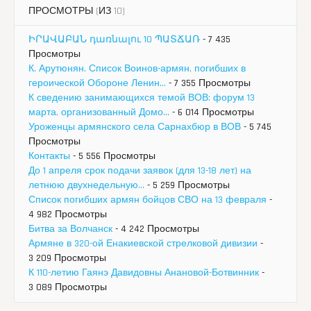
ПРОСМОТРЫ (ИЗ 10)
ԻՐԱՎԱԲԱՆ դառնալու 10 ՊԱՏՃԱՌ
- 7 435
Просмотры
К. Арутюнян. Список Воинов-армян, погибших в
героической Обороне Ленин...
- 7 355 Просмотры
К сведению занимающихся темой ВОВ: форум 13
марта, организованный Домо...
- 6 014 Просмотры
Уроженцы армянского села Сарнахбюр в ВОВ
- 5 745
Просмотры
Контакты
- 5 556 Просмотры
До 1 апреля срок подачи заявок (для 13-18 лет) на
летнюю двухнедельную...
- 5 259 Просмотры
Список погибших армян бойцов СВО на 13 февраля
-
4 982 Просмотры
Битва за Волчанск
- 4 242 Просмотры
Армяне в 320-ой Енакиевской стрелковой дивизии
-
3 209 Просмотры
К 110-летию Гаянэ Давидовны Анановой-Ботвинник
-
3 089 Просмотры