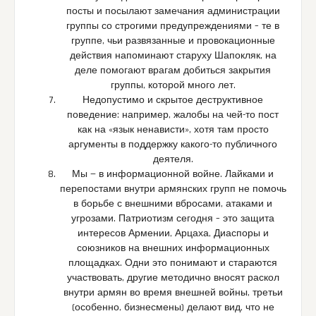
посты и посылают замечания администрации
группы со строгими предупреждениями – те в
группе, чьи развязанные и провокационные
действия напоминают старуху Шапокляк, на
деле помогают врагам добиться закрытия
группы, которой много лет.
Недопустимо и скрытое деструктивное
поведение: например, жалобы на чей-то пост
как на «язык ненависти», хотя там просто
аргументы в поддержку какого-то публичного
деятеля.
Мы — в информационной войне. Лайками и
перепостами внутри армянских групп не помочь
в борьбе с внешними вбросами, атаками и
угрозами. Патриотизм сегодня – это защита
интересов Армении, Арцаха, Диаспоры и
союзников на внешних информационных
площадках. Одни это понимают и стараются
участвовать, другие методично вносят раскол
внутри армян во время внешней войны, третьи
(особенно, бизнесмены) делают вид, что не