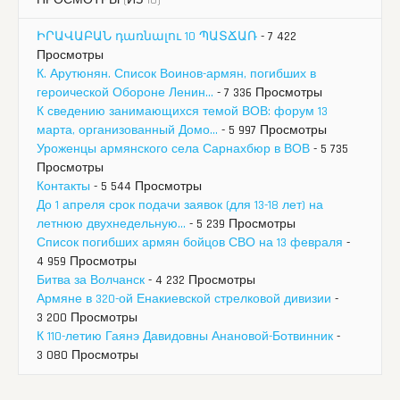
ПРОСМОТРЫ (ИЗ 10)
ԻՐԱՎԱԲԱՆ դառնալու 10 ՊԱՏՃԱՌ
- 7 422
Просмотры
К. Арутюнян. Список Воинов-армян, погибших в
героической Обороне Ленин...
- 7 336 Просмотры
К сведению занимающихся темой ВОВ: форум 13
марта, организованный Домо...
- 5 997 Просмотры
Уроженцы армянского села Сарнахбюр в ВОВ
- 5 735
Просмотры
Контакты
- 5 544 Просмотры
До 1 апреля срок подачи заявок (для 13-18 лет) на
летнюю двухнедельную...
- 5 239 Просмотры
Список погибших армян бойцов СВО на 13 февраля
-
4 959 Просмотры
Битва за Волчанск
- 4 232 Просмотры
Армяне в 320-ой Енакиевской стрелковой дивизии
-
3 200 Просмотры
К 110-летию Гаянэ Давидовны Анановой-Ботвинник
-
3 080 Просмотры