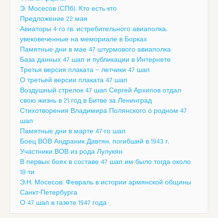
Э. Мосесов (СПб). Кто есть кто
Предложение 22 мая
Авиаторы 4-го гв. истребительного авиаполка,
увековеченные на мемориале в Борках
Памятные дни в мае 47 штурмового авиаполка
База данных 47 шап и публикации в Интернете
Третья версия плаката — летчики 47 шап
О третьей версии плаката 47 шап
Воздушный стрелок 47 шап Сергей Архипов отдал
свою жизнь в 21 год в Битве за Ленинград
Стихотворения Владимира Полянского о родном 47
шап
Памятные дни в марте 47-го шап
Боец ВОВ Андраник Давтян, погибший в 1943 г.
Участники ВОВ из рода Лулукян
В первых боях в составе 47 шап им было тогда около
18-ти
Э.Н. Мосесов. Февраль в истории армянской общины
Санкт-Петербурга
О 47 шап в газете 1947 года