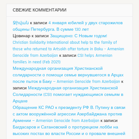
СВЕЖИЕ КОММЕНТАРИИ
Ջիվան
к записи
4 января юбилей у двух старожилов
общины Петербурга. В сумме 130 лет
Цовинар
к записи
Защищено: С Новым годом!
Christian Solidarity International about help to the family of
those who returned to Artsakh after torture in Baku – Armenian
Genocide from Azerbaijan
к записи
CSI helps Armenian
families in need (Feb 2021)
Международная организация Христианской
солидарности о помощи семье вернувшегося в Арцах
после пыток в Баку — Armenian Genocide from Azerbaijan
к
записи
Международная организация Христианской
Солидарности (CSI) помогает нуждающимся семьям в
Арцахе
Обращение КС РАО к президенту РФ В. Путину в связи
с актом вооружённой агрессии Азербайджана против
Армении — Armenian Genocide from Azerbaijan
к записи
Багдасаров и Сатановский о протурецком лобби на
высоких постах во власти России и о провале внешней