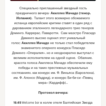
Специально приглашенный звездный гость
праздничного вечера-
Акиллес Мачадо (тенор,
Испания).
Талант этого всемирно обожаемого
испанца европейские критики ставят в один ряд с
дарованием эталонного легендарного трио теноров
Доминго, Каррерас, Паваротти. Сам маэстро Пласидо
Даминго высоко оценил этот уникальный
голос:
Акиллес Мачадо
не только стал победителем
знаменитого оперного конкурса Пласидо
Доминго «Опералия», но и неоднократно выступал с
великим исполнителем на одной сцене. Обаяние,
красота голоса Акиллеса Мачадо обеспечили ему
победы и на таких престижных музыкальных
состязаниях, как конкурс им. Ф. Виньяса (Барселона),
им. Ф. Алонсо (Мадрид), и конкурс Би-би-си «Певец
мира» (Кардифф)…
Протокол вечера:
16:45
Welcome bar в холле отеля Балтийская Звезда