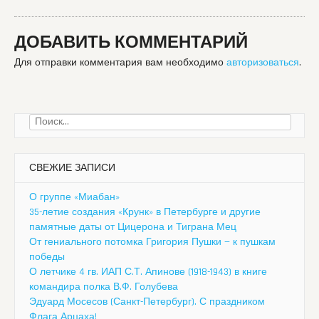
ДОБАВИТЬ КОММЕНТАРИЙ
Для отправки комментария вам необходимо
авторизоваться
.
Найти:
СВЕЖИЕ ЗАПИСИ
О группе «Миабан»
35-летие создания «Крунк» в Петербурге и другие
памятные даты от Цицерона и Тиграна Мец
От гениального потомка Григория Пушки — к пушкам
победы
О летчике 4 гв. ИАП С.Т. Апинове (1918-1943) в книге
командира полка В.Ф. Голубева
Эдуард Мосесов (Санкт-Петербург). С праздником
Флага Арцаха!