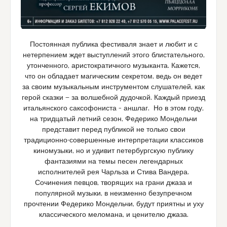
Постоянная публика фестиваля знает и любит и с
нетерпением ждет выступлений этого блистательного,
утонченного, аристократичного музыканта. Кажется,
что он обладает магическим секретом, ведь он ведет
за своим музыкальным инструментом слушателей, как
герой сказки — за волшебной дудочкой. Каждый приезд
итальянского саксофониста – аншлаг. Но в этом году,
на тридцатый летний сезон, Федерико Мондельчи
представит перед публикой не только свои
традиционно-совершенные интерпретации классиков
киномузыки, но и удивит петербургскую публику
фантазиями на темы песен легендарных
исполнителей рея Чарльза и Стива Вандера.
Сочинения певцов, творящих на грани джаза и
популярной музыки, в неизменно безупречном
прочтении Федерико Мондельчи, будут приятны и уху
классического меломана, и ценителю джаза.