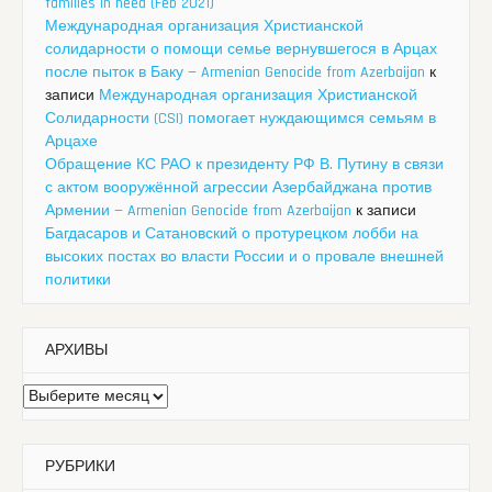
families in need (Feb 2021)
Международная организация Христианской
солидарности о помощи семье вернувшегося в Арцах
после пыток в Баку — Armenian Genocide from Azerbaijan
к
записи
Международная организация Христианской
Солидарности (CSI) помогает нуждающимся семьям в
Арцахе
Обращение КС РАО к президенту РФ В. Путину в связи
с актом вооружённой агрессии Азербайджана против
Армении — Armenian Genocide from Azerbaijan
к записи
Багдасаров и Сатановский о протурецком лобби на
высоких постах во власти России и о провале внешней
политики
АРХИВЫ
Архивы
РУБРИКИ