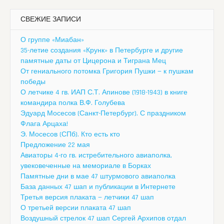
СВЕЖИЕ ЗАПИСИ
О группе «Миабан»
35-летие создания «Крунк» в Петербурге и другие
памятные даты от Цицерона и Тиграна Мец
От гениального потомка Григория Пушки — к пушкам
победы
О летчике 4 гв. ИАП С.Т. Апинове (1918-1943) в книге
командира полка В.Ф. Голубева
Эдуард Мосесов (Санкт-Петербург). С праздником
Флага Арцаха!
Э. Мосесов (СПб). Кто есть кто
Предложение 22 мая
Авиаторы 4-го гв. истребительного авиаполка,
увековеченные на мемориале в Борках
Памятные дни в мае 47 штурмового авиаполка
База данных 47 шап и публикации в Интернете
Третья версия плаката — летчики 47 шап
О третьей версии плаката 47 шап
Воздушный стрелок 47 шап Сергей Архипов отдал