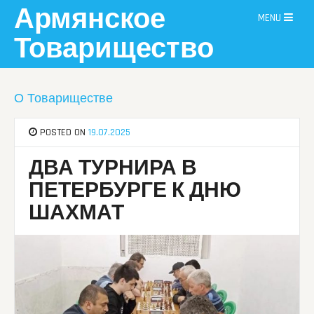
Skip
Армянское
MENU
to
content
Товарищество
О Товариществе
POSTED ON
19.07.2025
ДВА ТУРНИРА В
ПЕТЕРБУРГЕ К ДНЮ
ШАХМАТ