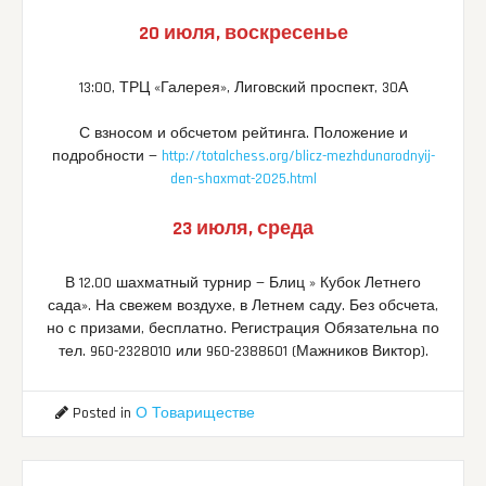
20 июля, воскресенье
13:00, ТРЦ «Галерея», Лиговский проспект, 30А
С взносом и обсчетом рейтинга. Положение и
подробности —
http://totalchess.org/blicz-mezhdunarodnyij-
den-shaxmat-2025.html
23 июля, среда
В 12.00 шахматный турнир — Блиц » Кубок Летнего
сада». На свежем воздухе, в Летнем саду. Без обсчета,
но с призами, бесплатно. Регистрация Обязательна по
тел. 960-2328010 или 960-2388601 (Мажников Виктор).
Posted in
О Товариществе
Post