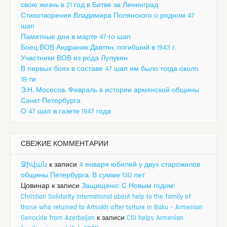
свою жизнь в 21 год в Битве за Ленинград
Стихотворения Владимира Полянского о родном 47
шап
Памятные дни в марте 47-го шап
Боец ВОВ Андраник Давтян, погибший в 1943 г.
Участники ВОВ из рода Лулукян
В первых боях в составе 47 шап им было тогда около
18-ти
Э.Н. Мосесов. Февраль в истории армянской общины
Санкт-Петербурга
О 47 шап в газете 1947 года
СВЕЖИЕ КОММЕНТАРИИ
Ջիվան
к записи
4 января юбилей у двух старожилов
общины Петербурга. В сумме 130 лет
Цовинар
к записи
Защищено: С Новым годом!
Christian Solidarity International about help to the family of
those who returned to Artsakh after torture in Baku – Armenian
Genocide from Azerbaijan
к записи
CSI helps Armenian