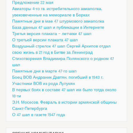
Предложение 22 мая
Авиаторы 4-го гв. истребительного авиаполка,
увековеченные на мемориале в Борках
Памятные дни в мае 47 штурмового авиаполка
База данных 47 шап и публикации в Интернете
Третья версия плаката — летчики 47 шап
О третьей версии плаката 47 шап
Воздушный стрелок 47 шап Сергей Архипов отдал
свою жизнь в 21 год в Битве за Ленинград
Стихотворения Владимира Полянского о родном 47
шап
Памятные дни в марте 47-го шап
Боец ВОВ Андраник Давтян, погибший в 1943 г.
Участники ВОВ из рода Лулукян
В первых боях в составе 47 шап им было тогда около
18-ти
Э.Н. Мосесов. Февраль в истории армянской общины
Санкт-Петербурга
О 47 шап в газете 1947 года