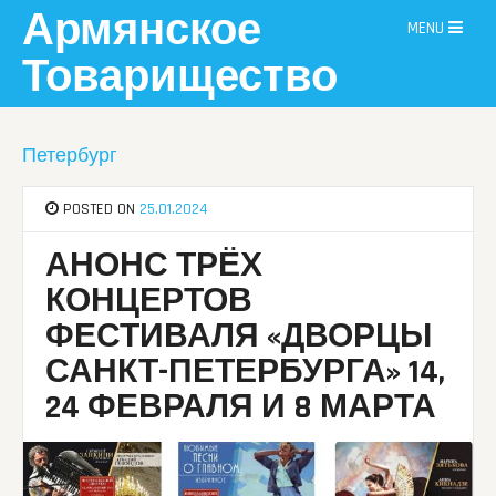
Skip
Армянское
MENU
to
content
Товарищество
Петербург
POSTED ON
25.01.2024
АНОНС ТРЁХ
КОНЦЕРТОВ
ФЕСТИВАЛЯ «ДВОРЦЫ
САНКТ-ПЕТЕРБУРГА» 14,
24 ФЕВРАЛЯ И 8 МАРТА