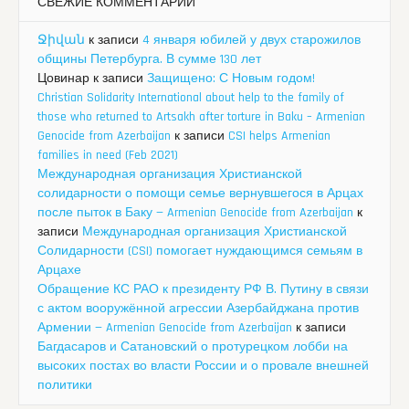
СВЕЖИЕ КОММЕНТАРИИ
Ջիվան
к записи
4 января юбилей у двух старожилов
общины Петербурга. В сумме 130 лет
Цовинар
к записи
Защищено: С Новым годом!
Christian Solidarity International about help to the family of
those who returned to Artsakh after torture in Baku – Armenian
Genocide from Azerbaijan
к записи
CSI helps Armenian
families in need (Feb 2021)
Международная организация Христианской
солидарности о помощи семье вернувшегося в Арцах
после пыток в Баку — Armenian Genocide from Azerbaijan
к
записи
Международная организация Христианской
Солидарности (CSI) помогает нуждающимся семьям в
Арцахе
Обращение КС РАО к президенту РФ В. Путину в связи
с актом вооружённой агрессии Азербайджана против
Армении — Armenian Genocide from Azerbaijan
к записи
Багдасаров и Сатановский о протурецком лобби на
высоких постах во власти России и о провале внешней
политики