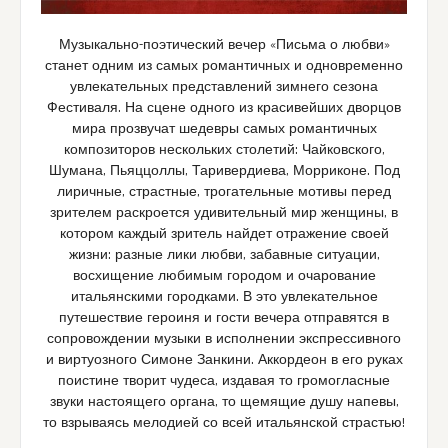
Музыкально-поэтический вечер «Письма о любви»
станет одним из самых романтичных и одновременно
увлекательных представлений зимнего сезона
Фестиваля. На сцене одного из красивейших дворцов
мира прозвучат шедевры самых романтичных
композиторов нескольких столетий: Чайковского,
Шумана, Пьяццоллы, Таривердиева, Морриконе. Под
лиричные, страстные, трогательные мотивы перед
зрителем раскроется удивительный мир женщины, в
котором каждый зритель найдет отражение своей
жизни: разные лики любви, забавные ситуации,
восхищение любимым городом и очарование
итальянскими городками. В это увлекательное
путешествие героиня и гости вечера отправятся в
сопровождении музыки в исполнении экспрессивного
и виртуозного Симоне Занкини. Аккордеон в его руках
поистине творит чудеса, издавая то громогласные
звуки настоящего органа, то щемящие душу напевы,
то взрываясь мелодией со всей итальянской страстью!