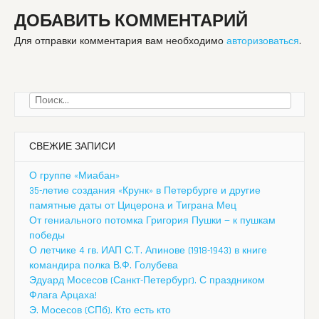
ДОБАВИТЬ КОММЕНТАРИЙ
Для отправки комментария вам необходимо
авторизоваться
.
Найти:
СВЕЖИЕ ЗАПИСИ
О группе «Миабан»
35-летие создания «Крунк» в Петербурге и другие
памятные даты от Цицерона и Тиграна Мец
От гениального потомка Григория Пушки — к пушкам
победы
О летчике 4 гв. ИАП С.Т. Апинове (1918-1943) в книге
командира полка В.Ф. Голубева
Эдуард Мосесов (Санкт-Петербург). С праздником
Флага Арцаха!
Э. Мосесов (СПб). Кто есть кто