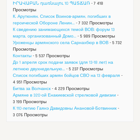
ԻՐԱՎԱԲԱՆ դառնալու 10 ՊԱՏՃԱՌ
- 7 418
Просмотры
К. Арутюнян. Список Воинов-армян, погибших в
героической Обороне Ленин...
- 7 332 Просмотры
К сведению занимающихся темой ВОВ: форум 13
марта, организованный Домо...
- 5 989 Просмотры
Уроженцы армянского села Сарнахбюр в ВОВ
- 5 732
Просмотры
Контакты
- 5 537 Просмотры
До 1 апреля срок подачи заявок (для 13-18 лет) на
летнюю двухнедельную...
- 5 237 Просмотры
Список погибших армян бойцов СВО на 13 февраля
-
4 951 Просмотры
Битва за Волчанск
- 4 229 Просмотры
Армяне в 320-ой Енакиевской стрелковой дивизии
-
3 199 Просмотры
К 110-летию Гаянэ Давидовны Анановой-Ботвинник
-
3 076 Просмотры