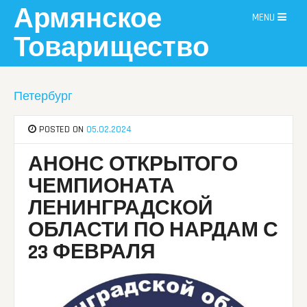
Skip
Армянское
MENU
to
content
Товарищество
Петербург
POSTED ON
05.02.2024
АНОНС ОТКРЫТОГО
ЧЕМПИОНАТА
ЛЕНИНГРАДСКОЙ
ОБЛАСТИ ПО НАРДАМ С
23 ФЕВРАЛЯ