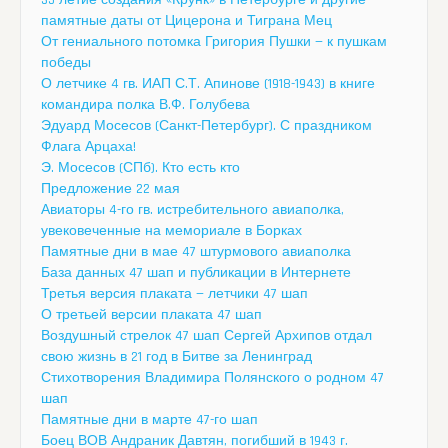
памятные даты от Цицерона и Тиграна Мец
От гениального потомка Григория Пушки — к пушкам
победы
О летчике 4 гв. ИАП С.Т. Апинове (1918-1943) в книге
командира полка В.Ф. Голубева
Эдуард Мосесов (Санкт-Петербург). С праздником
Флага Арцаха!
Э. Мосесов (СПб). Кто есть кто
Предложение 22 мая
Авиаторы 4-го гв. истребительного авиаполка,
увековеченные на мемориале в Борках
Памятные дни в мае 47 штурмового авиаполка
База данных 47 шап и публикации в Интернете
Третья версия плаката — летчики 47 шап
О третьей версии плаката 47 шап
Воздушный стрелок 47 шап Сергей Архипов отдал
свою жизнь в 21 год в Битве за Ленинград
Стихотворения Владимира Полянского о родном 47
шап
Памятные дни в марте 47-го шап
Боец ВОВ Андраник Давтян, погибший в 1943 г.