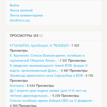
Войти
Лента записей
Лента комментариев
WordPress.org
ПРОСМОТРЫ (ИЗ 10)
ԻՐԱՎԱԲԱՆ դառնալու 10 ՊԱՏՃԱՌ
- 7 422
Просмотры
К. Арутюнян. Список Воинов-армян, погибших в
героической Обороне Ленин...
- 7 337 Просмотры
К сведению занимающихся темой ВОВ: форум 13
марта, организованный Домо...
- 5 997 Просмотры
Уроженцы армянского села Сарнахбюр в ВОВ
- 5 735
Просмотры
Контакты
- 5 544 Просмотры
До 1 апреля срок подачи заявок (для 13-18 лет) на
летнюю двухнедельную...
- 5 239 Просмотры
Список погибших армян бойцов СВО на 13 февраля
-
4 959 Просмотры