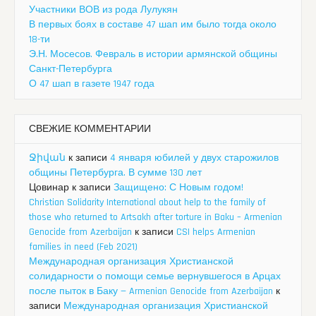
Участники ВОВ из рода Лулукян
В первых боях в составе 47 шап им было тогда около
18-ти
Э.Н. Мосесов. Февраль в истории армянской общины
Санкт-Петербурга
О 47 шап в газете 1947 года
СВЕЖИЕ КОММЕНТАРИИ
Ջիվան
к записи
4 января юбилей у двух старожилов
общины Петербурга. В сумме 130 лет
Цовинар
к записи
Защищено: С Новым годом!
Christian Solidarity International about help to the family of
those who returned to Artsakh after torture in Baku – Armenian
Genocide from Azerbaijan
к записи
CSI helps Armenian
families in need (Feb 2021)
Международная организация Христианской
солидарности о помощи семье вернувшегося в Арцах
после пыток в Баку — Armenian Genocide from Azerbaijan
к
записи
Международная организация Христианской