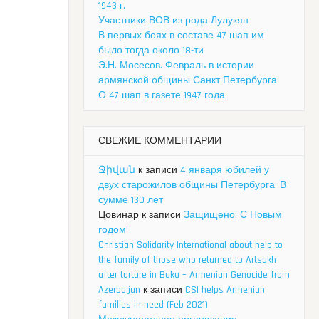
1943 г.
Участники ВОВ из рода Лулукян
В первых боях в составе 47 шап им
было тогда около 18-ти
Э.Н. Мосесов. Февраль в истории
армянской общины Санкт-Петербурга
О 47 шап в газете 1947 года
СВЕЖИЕ КОММЕНТАРИИ
Ջիվան
к записи
4 января юбилей у
двух старожилов общины Петербурга. В
сумме 130 лет
Цовинар
к записи
Защищено: С Новым
годом!
Christian Solidarity International about help to
the family of those who returned to Artsakh
after torture in Baku – Armenian Genocide from
Azerbaijan
к записи
CSI helps Armenian
families in need (Feb 2021)