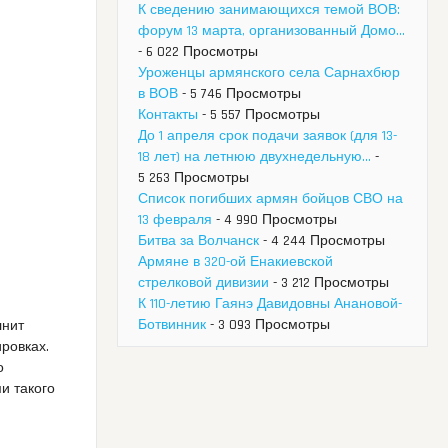
К сведению занимающихся темой ВОВ:
форум 13 марта, организованный Домо...
- 6 022 Просмотры
Уроженцы армянского села Сарнахбюр
в ВОВ
- 5 746 Просмотры
Контакты
- 5 557 Просмотры
До 1 апреля срок подачи заявок (для 13-
18 лет) на летнюю двухнедельную...
-
5 263 Просмотры
Список погибших армян бойцов СВО на
13 февраля
- 4 990 Просмотры
Битва за Волчанск
- 4 244 Просмотры
Армяне в 320-ой Енакиевской
стрелковой дивизии
- 3 212 Просмотры
К 110-летию Гаянэ Давидовны Анановой-
Ботвинник
- 3 093 Просмотры
лнит
ровках.
о
и такого