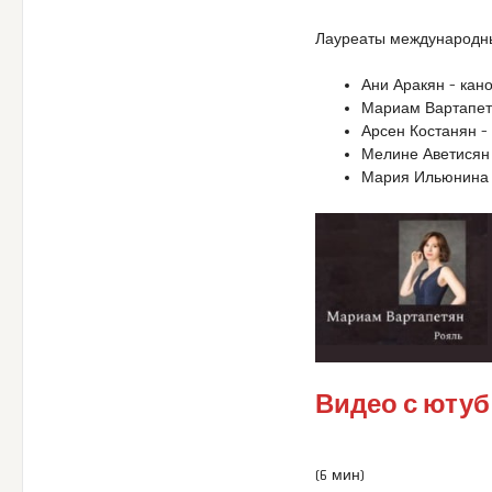
Лауреаты международны
Ани Аракян – кан
Мариам Вартапет
Арсен Костанян – 
Мелине Аветисян 
Мария Ильюнина 
Видео с ютуб
(6 мин)