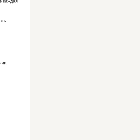
е каждая
е
ать
нии,