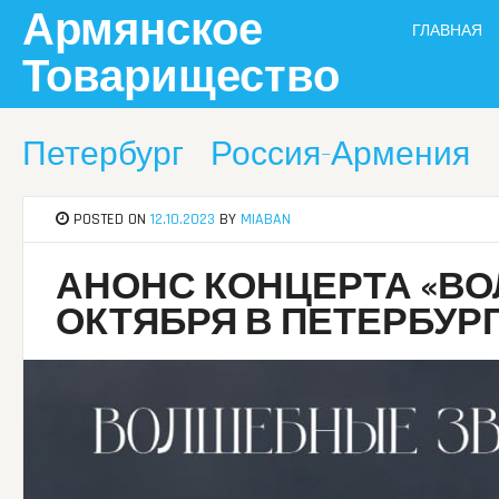
Skip
Армянское
ГЛАВНАЯ
to
content
Товарищество
Петербург
Россия-Армения
POSTED ON
12.10.2023
BY
MIABAN
АНОНС КОНЦЕРТА «ВО
ОКТЯБРЯ В ПЕТЕРБУР