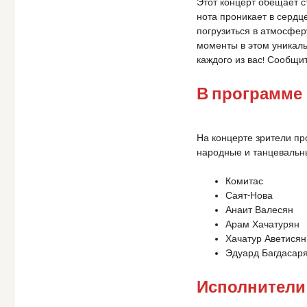
Этот концерт обещает 
нота проникает в сердц
погрузиться в атмосфе
моменты в этом уникал
каждого из вас! Сообщи
В программе
На концерте зрители п
народные и танцевальны
Комитас
Саят-Нова
Анаит Валесян
Арам Хачатурян
Хачатур Аветисян
Эдуард Багдасаря
Исполнители