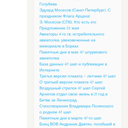
Голубева
Эдуард Мосесов (Санкт-Петербург). С
праздником Флага Арцаха!
Э. Мосесов (СПб). Кто есть кто
Предложение 22 мая
Авиаторы 4-го гв. истребительного
авиаполка, увековеченные на
мемориале в Борках
Памятные дни в мае 47 штурмового
авиаполка
База данных 47 шап и публикации в
Интернете
Третья версия плаката — летчики 47 шап
О третьей версии плаката 47 шап
Воздушный стрелок 47 шап Сергей
Архипов отдал свою жизнь в 21 год в
Битве за Ленинград
Стихотворения Владимира Полянского
о родном 47 шап
Памятные дни в марте 47-го шап
Боец ВОВ Андраник Давтян, погибший в