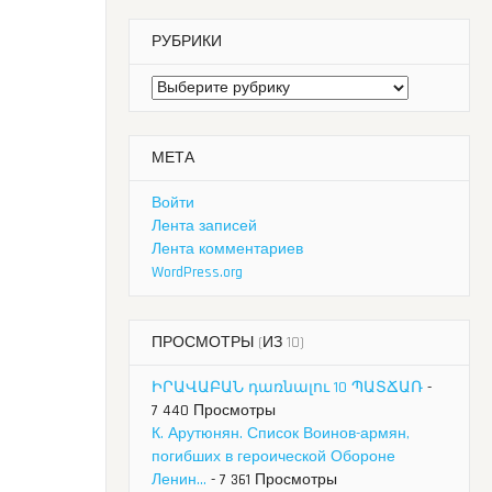
РУБРИКИ
Рубрики
МЕТА
Войти
Лента записей
Лента комментариев
WordPress.org
ПРОСМОТРЫ (ИЗ 10)
ԻՐԱՎԱԲԱՆ դառնալու 10 ՊԱՏՃԱՌ
-
7 440 Просмотры
К. Арутюнян. Список Воинов-армян,
погибших в героической Обороне
Ленин...
- 7 361 Просмотры