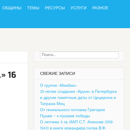
ОБЩИНЫ
ТЕМЫ
РЕСУРСЫ
УСЛУГИ
РАЗНОЕ
Найти:
 16
СВЕЖИЕ ЗАПИСИ
О группе «Миабан»
35-летие создания «Крунк» в Петербурге
и другие памятные даты от Цицерона и
Тиграна Мец
От гениального потомка Григория
Пушки — к пушкам победы
О летчике 4 гв. ИАП С.Т. Апинове (1918-
1943) в книге командира полка В.Ф.