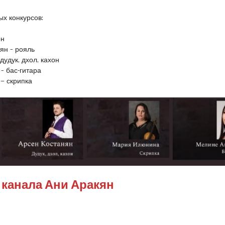
х конкурсов:
он
ян – рояль
дудук, дхол, кахон
– бас-гитара
— скрипка
 канала Ани Аракян