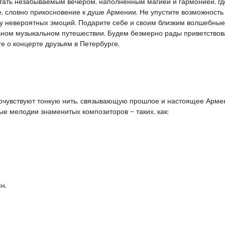
стать незабываемым вечером, наполненным магией и гармонией, гд
е, словно прикосновение к душе Армении. Не упустите возможность
ру невероятных эмоций. Подарите себе и своим близким волшебны
ьном музыкальном путешествии. Будем безмерно рады приветствов
те о концерте друзьям в Петербурге.
рочувствуют тонкую нить, связывающую прошлое и настоящее Арме
е мелодии знаменитых композиторов — таких, как:
н.