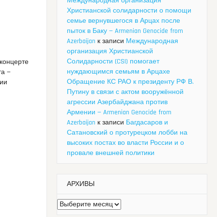
Международная организация
Христианской солидарности о помощи
семье вернувшегося в Арцах после
пыток в Баку — Armenian Genocide from
Azerbaijan
к записи
Международная
организация Христианской
Солидарности (CSI) помогает
концерте
нуждающимся семьям в Арцахе
та —
Обращение КС РАО к президенту РФ В.
нии
Путину в связи с актом вооружённой
агрессии Азербайджана против
Армении — Armenian Genocide from
Azerbaijan
к записи
Багдасаров и
Сатановский о протурецком лобби на
высоких постах во власти России и о
провале внешней политики
АРХИВЫ
Архивы