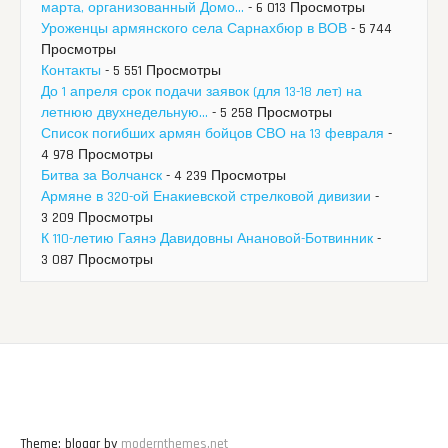
марта, организованный Домо...
- 6 013 Просмотры
Уроженцы армянского села Сарнахбюр в ВОВ
- 5 744
Просмотры
Контакты
- 5 551 Просмотры
До 1 апреля срок подачи заявок (для 13-18 лет) на
летнюю двухнедельную...
- 5 258 Просмотры
Список погибших армян бойцов СВО на 13 февраля
-
4 978 Просмотры
Битва за Волчанск
- 4 239 Просмотры
Армяне в 320-ой Енакиевской стрелковой дивизии
-
3 209 Просмотры
К 110-летию Гаянэ Давидовны Анановой-Ботвинник
-
3 087 Просмотры
Theme: bloggr by
modernthemes.net