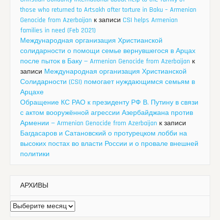
those who returned to Artsakh after torture in Baku – Armenian
Genocide from Azerbaijan
к записи
CSI helps Armenian
families in need (Feb 2021)
Международная организация Христианской
солидарности о помощи семье вернувшегося в Арцах
после пыток в Баку — Armenian Genocide from Azerbaijan
к
записи
Международная организация Христианской
Солидарности (CSI) помогает нуждающимся семьям в
Арцахе
Обращение КС РАО к президенту РФ В. Путину в связи
с актом вооружённой агрессии Азербайджана против
Армении — Armenian Genocide from Azerbaijan
к записи
Багдасаров и Сатановский о протурецком лобби на
высоких постах во власти России и о провале внешней
политики
АРХИВЫ
Архивы