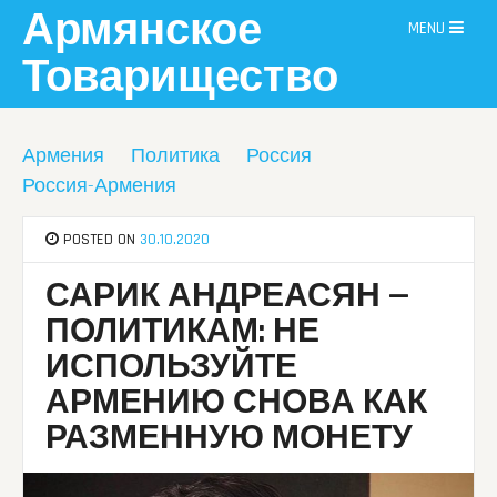
Skip
Армянское
MENU
to
content
Товарищество
Армения
Политика
Россия
Россия-Армения
POSTED ON
30.10.2020
САРИК АНДРЕАСЯН —
ПОЛИТИКАМ: НЕ
ИСПОЛЬЗУЙТЕ
АРМЕНИЮ СНОВА КАК
РАЗМЕННУЮ МОНЕТУ