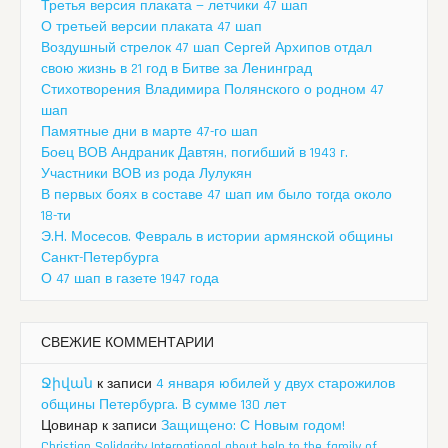
Третья версия плаката — летчики 47 шап
О третьей версии плаката 47 шап
Воздушный стрелок 47 шап Сергей Архипов отдал
свою жизнь в 21 год в Битве за Ленинград
Стихотворения Владимира Полянского о родном 47
шап
Памятные дни в марте 47-го шап
Боец ВОВ Андраник Давтян, погибший в 1943 г.
Участники ВОВ из рода Лулукян
В первых боях в составе 47 шап им было тогда около
18-ти
Э.Н. Мосесов. Февраль в истории армянской общины
Санкт-Петербурга
О 47 шап в газете 1947 года
СВЕЖИЕ КОММЕНТАРИИ
Ջիվան
к записи
4 января юбилей у двух старожилов
общины Петербурга. В сумме 130 лет
Цовинар
к записи
Защищено: С Новым годом!
Christian Solidarity International about help to the family of