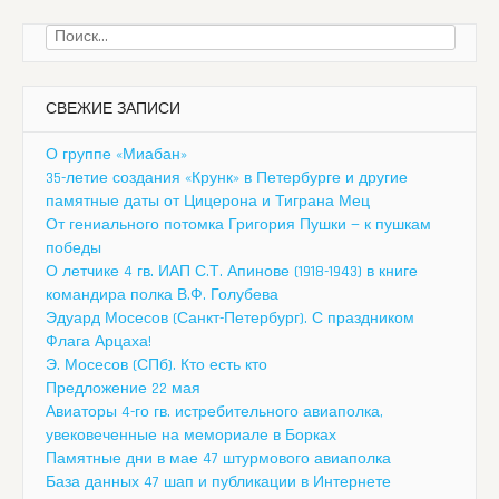
Найти:
СВЕЖИЕ ЗАПИСИ
О группе «Миабан»
35-летие создания «Крунк» в Петербурге и другие
памятные даты от Цицерона и Тиграна Мец
От гениального потомка Григория Пушки — к пушкам
победы
О летчике 4 гв. ИАП С.Т. Апинове (1918-1943) в книге
командира полка В.Ф. Голубева
Эдуард Мосесов (Санкт-Петербург). С праздником
Флага Арцаха!
Э. Мосесов (СПб). Кто есть кто
Предложение 22 мая
Авиаторы 4-го гв. истребительного авиаполка,
увековеченные на мемориале в Борках
Памятные дни в мае 47 штурмового авиаполка
База данных 47 шап и публикации в Интернете