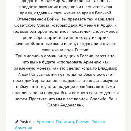
предаёте, Владимир Владимирович! Так же вы
предаете двух моих прадедов и шестьсот тысяч
армян, отдавших свои жизни во время Великой
Отечественной Войны, вы предаёте тех маршалов
Советского Союза, которых дала Армения и Арцах, и
тех композиторов, политиков, писателей, спортсменов,
режиссёров, артистов и многих других ярких
личностей, которые жили и живут, отдавали и отдают
свои жизни ради России!
Три миллиона армян, живущих в России, верят в то,
что вы не будете использовать Армению как
разменную монету, как это сделал когда-то Владимир
Ильич! Спустя сотни лет, когда на Земле исчезнет
последний христианин, я надеюсь, что власть имущие
поймут, что те устои, традиции и любовь, которыми
наделены наши народы, были намного важнее денег и
нефти. Простите, что мы в вас верили! Спасибо! Ваш
Сарик Андреасян».
Posted in
Армения
,
Политика
,
Россия
,
Россия-
Армения