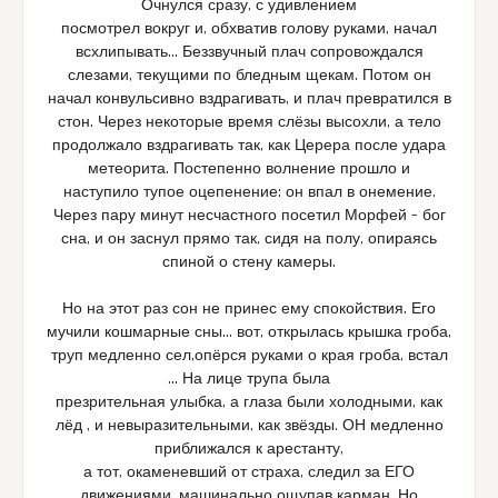
Очнулся сразу, с удивлением
посмотрел вокруг и, обхватив голову руками, начал
всхлипывать… Беззвучный плач сопровождался
слезами, текущими по бледным щекам. Потом он
начал конвульсивно вздрагивать, и плач превратился в
стон. Через некоторые время слёзы высохли, а тело
продолжало вздрагивать так, как Церера после удара
метеорита. Постепенно волнение прошло и
наступило тупое оцепенение: он впал в онемение.
Через пару минут несчастного посетил Морфей – бог
сна, и он заснул прямо так, сидя на полу, опираясь
спиной о стену камеры.
Но на этот раз сон не принес ему спокойствия. Его
мучили кошмарные сны… вот, открылась крышка гроба,
труп медленно сел,опёрся руками о края гроба, встал
… На лице трупа была
презрительная улыбка, а глаза были холодными, как
лёд , и невыразительными, как звёзды. ОН медленно
приближался к арестанту,
а тот, окаменевший от страха, следил за ЕГО
движениями, машинально ощупав карман. Но