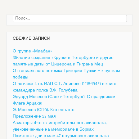
Найти:
СВЕЖИЕ ЗАПИСИ
О группе «Миабан»
35-летие создания «Крунк» в Петербурге и другие
памятные даты от Цицерона и Тиграна Мец
От гениального потомка Григория Пушки — к пушкам
победы
О летчике 4 гв. ИАП С.Т. Апинове (1918-1943) в книге
командира полка В.Ф. Голубева
Эдуард Мосесов (Санкт-Петербург). С праздником
Флага Арцаха!
Э. Мосесов (СПб). Кто есть кто
Предложение 22 мая
Авиаторы 4-го гв. истребительного авиаполка,
увековеченные на мемориале в Борках
Памятные дни в мае 47 штурмового авиаполка