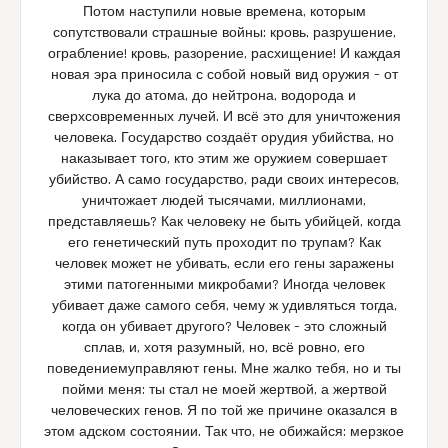
Потом наступили новые времена, которым
сопутствовали страшные войны: кровь, разрушение,
ограбление! кровь, разорение, расхищение! И каждая
новая эра приносила с собой новый вид оружия – от
лука до атома, до нейтрона, водорода и
сверхсовременных лучей. И всё это для уничтожения
человека. Государство создаёт орудия убийства, но
наказывает того, кто этим же оружием совершает
убийство. А само государство, ради своих интересов,
уничтожает людей тысячами, миллионами,
представляешь? Как человеку не быть убийцей, когда
его генетический путь проходит по трупам? Как
человек может не убивать, если его гены заражены
этими патогенными микробами? Иногда человек
убивает даже самого себя, чему ж удивляться тогда,
когда он убивает другого? Человек – это сложный
сплав, и, хотя разумный, но, всё ровно, его
поведениемуправляют гены. Мне жалко тебя, но и ты
пойми меня: ты стал не моей жертвой, а жертвой
человеческих генов. Я по той же причине оказался в
этом адском состоянии. Так что, не обижайся: мерзкое