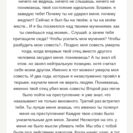
ничего не видишь, ничего не слышишь, ничего не
понимаешь, твоё состояние идеальное. Блажен, я
завидую тебе! Почему ты не ударил меня, почему
медлил? Сейчас я был бы на твоём, а ты на моём
месте… И я бы посмеялся над твоими мучениями, как
ты смеёшься над моими… Слушай, а зачем тебя
притащили сюда? Чтобы усилить мои мучения? Чтобы
разбудить мою совесть?.. Поздно: моя совесть умерла
тогда, когда впервые твой отец вместо другого
человека засудил меня, понимаешь? А ты знал об
этом, но занял нейтральную позицию, хотя считал
себя моим другом. Именно в тот момент умерла моя
совесть. И два года, которые я незаслуженно провёл в
тюрьме, научили меня не верить людям. Понимаешь,
именно твой отец убил мою совесть! Второй раз легче
было пойти на преступление: я уже знал, что
наказывают не только виновного. Третий раз встретил
тебя. Ты лучше меня знаешь, что именно ты толкнул
меня на преступление! Каждое твое слово было
унизительным для меня. Зачем! Несмотря на это, у
меня не было мысли убивать тебя. Мы оба с тобой
были под действием алкоголя. Когда нанёс удар, я тут