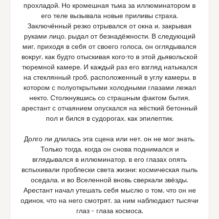
прохладой. Но кромешная тьма за иллюминатором в
его теле вызывала новые приливы страха.
Заключённый резко отрывался от окна и, закрывая
руками лицо, рыдал от безнадёжности. В следующий
миг, приходя в себя от своего голоса, он оглядывался
вокруг, как будто отыскивая кого-то в этой дьявольской
тюремной камере. И каждый раз его взгляд натыкался
на стеклянный гроб, расположенный в углу камеры, в
котором с полуоткрытыми холодными глазами лежал
некто. Столкнувшись со страшным фактом бытия,
арестант с отчаянием опускался на жёсткий бетонный
пол и бился в судорогах, как эпилептик.
Долго ли длилась эта сцена или нет, он не мог знать.
Только тогда, когда он снова поднимался и
вглядывался в иллюминатор, в его глазах опять
вспыхивали проблески света жизни: космическая пыль
оседала, и во Вселенной вновь сверкали звёзды.
Арестант начал утешать себя мыслю о том, что он не
одинок, что на него смотрят, за ним наблюдают тысячи
глаз – глаза космоса.