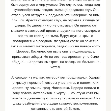
был вернуться в мир ужасов. Это случилось, когда под
куполообразном сводом жилища раздался стук. Он
отвернулся от трупа и подумал, что, наверное, за ним
пришли. Арестант напряг слух, не отрывая взгляда от
двери. Но дверь никто не открывал. Он прижался
глазами к смотровой щели: снаружи на него смотрела
все та же холодная тьма. Вдруг стук на крыше
повторился и в бледном звёздным свете он заметил
тысячи мелких метеоритов, падающих на поверхность
Цереры. Космическая пыль опять поднималась,
прикрывая звёзды. Но на этот раз арестанту не было
обидно — напротив, смотреть на звёзды он больше не
хотел.
А «дождь» из мелких метеоритов продолжался. Удары
о крышу тюремной камеры участились и напомнили
арестанту земной град. Наверняка, Церера попала в
зону потока метеоритов. К чёрту … Эти стуки хотя бы
оживляли дьявольскую тишину тюремной камеры. Они
даже разбудили в его душе какие-то воспоминания,
связанные с планетой Земля.