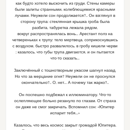
как будто хотело выскочить из груди. Стены камеры
были залиты странными, колеблющимися красными
лучами. Неужели сон продолжается?.. Он взглянул в
сторону трупа: стеклянная крышка гроба была
разбита, табуретка лежала рядом,
вокруг распространялась вонь… Арестант полз на
четвереньках к трупу: тело мертвеца, соприкоснувшись
с воздухом, быстро развалилось, в гробу кишели черви
; казалось, что губы трупа двигаются, и он пытается
что-то сказать…
Заключённый с тошнотворным ужасом шагнул назад.
Но что за мерцание огня? Неужели он не проснулся
окончательно?.. О, нет… А почему так жарко?..
Он поспешно подбежал к иллюминатору. Что-то
ослепляющее больно резануло по глазам. От страха
он даже не смог закричать. Вспомнил сон: «Юпитер
испарит тебя…»
Казалось, что весь космос закрыт громадой Юпитера.