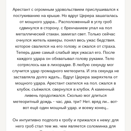
Арестант с огромным удовольствием прислушивался к
постукиванию на крыше. Но вдруг Церера зашаталась
от мощного удара… Расположенный в углу гроб
сдвинулся в сторону, с бренчанием упал на пол
металлический стакан, замигал свет. Только сейчас
очнулся житель камеры, понял весь ужас бедствия,
которое свалился на его голову, и сжался от страха.
Теперь даже самый слабый звук ужасал его. После
каждого удара он обхватывал голову руками. Тело
сотряслось как в лихорадке. В любую секунду мог
случится удар громадного метеорита. И эта секунда не
заставляла долго ждать… Вдруг Церера закряхтела от
мощного удара. Арестант скатился на пол, сжался в
клубок, съёжился, свернулся в клубок. А каменный
ливень продолжался. Сколько мог длиться
метеоритный дождь – час, два, три? Нет, вряд ли… вот-
вот ещё один мощный удар, и всему конец…
Он интуитивно подполз к гробу и прижался к нему: для
него гроб стал тем же, чем является соломинка для