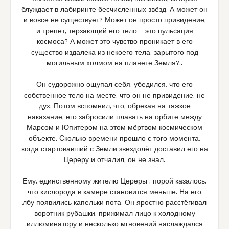
блуждает в лабиринте бесчисленных звёзд. А может он
и вовсе не существует? Может он просто привидение,
и трепет, терзающий его тело — это пульсация
космоса? А может это чувство проникает в его
существо издалека из некоего тела, зарытого под
могильным холмом на планете Земля?..
Он судорожно ощупал себя, убедился, что его
собственное тело на месте, что он не привидение, не
дух. Потом вспомнил, что, обрекая на тяжкое
наказание, его забросили плавать на орбите между
Марсом и Юпитером на этом мёртвом космическом
объекте. Сколько времени прошло с того момента,
когда стартовавший с Земли звездолёт доставил его на
Цереру и отчалил, он не знал.
Ему, единственному жителю Цереры , порой казалось,
что кислорода в камере становится меньше. На его
лбу появились капельки пота. Он яростно расстёгивал
воротник рубашки, прижимал лицо к холодному
иллюминатору и несколько мгновений наслаждался