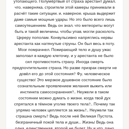
утопающего. Полумёртвый от страха арестант думал,
что, наверняка, строители этой камеры принимали в
расчёт такие ситуации, и, наверное, крыша выдержит
даже самые мощные удары. Но это было всего лишь
самоутешением. Ведь он знал, что метеориты могут
быть и такой величины, чтобы упав, могли расколоть
Цереру пополам. Конвульсивно напряглись нервы
арестанта как натянутые струны. Он был весь в поту.
Мозг помрачнел. Пожирающий тело и душу ужас
заползал в каждую клеточку, и у арестанта не было
сил противостоять страху. Иногда смерть
предпочтительнее страха. Но разве призрак смерти не
довёл его до этой состояния? Фу, человеческое
существо! Это мерзкое душевное состояние было
сознательным проявлением желания выжить или
инстинкта самосохранения?.. Неужели в таком
состоянии можно думать о жизни, когда твой дух
спрятался в тёмном уголке твоего тела?.. Почему так
упрямо человек цепляется за жизнь?.. Неужели так
страшна смерть? Ведь после неё Великая Пустота,
безграничный покой тела и души… Жизнь! Ведь она
одна, единственная, второй не будет. Ну и что, рано