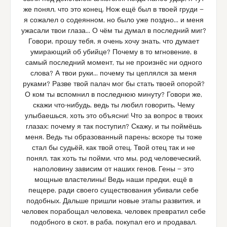
же понял, что это конец. Нож ещё был в твоей груди —
я сожалел о содеянном, но было уже поздно… и меня
ужасали твои глаза… О чём ты думал в последний миг?
Говори, прошу тебя, я очень хочу знать, что думает
умирающий об убийце? Почему в то мгновение, в
самый последний момент, ты не произнёс ни одного
слова? А твои руки… почему ты цеплялся за меня
руками? Разве твой палач мог бы стать твоей опорой?
О ком ты вспомнил в последнюю минуту? Говори же,
скажи что-нибудь, ведь ты любил говорить. Чему
улыбаешься, хоть это объясни! Что за вопрос в твоих
глазах: почему я так поступил? Скажу, и ты поймёшь
меня. Ведь ты образованный парень: вскоре ты тоже
стал бы судьёй, как твой отец. Твой отец так и не
понял, так хоть ты пойми, что мы, род человеческий,
наполовину зависим от наших генов. Гены — это
мощные властелины! Ведь наши предки, ещё в
пещере, ради своего существования убивали себе
подобных. Дальше пришли новые этапы развития, и
человек порабощал человека, человек превратил себе
подобного в скот, в раба, покупал его и продавал.