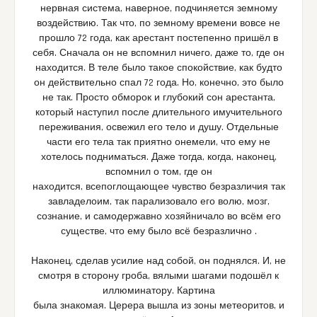
нервная система, наверное, подчиняется земному
воздействию. Так что, по земному времени вовсе не
прошло 72 года, как арестант постепенно пришёл в
себя. Сначала он не вспомнил ничего, даже то, где он
находится. В теле было такое спокойствие, как будто
он действительно спал 72 года. Но, конечно, это было
не так. Просто обморок и глубокий сон арестанта,
который наступил после длительного имучительного
переживания, освежил его тело и душу. Отдельные
части его тела так приятно онемели, что ему не
хотелось подниматься. Даже тогда, когда, наконец,
вспомнил о том, где он
находится, всепоглощающее чувство безразличия так
завладелоим, так парализовало его волю, мозг,
сознание, и самодержавно хозяйничало во всём его
существе, что ему было всё безразлично .
Наконец, сделав усилие над собой, он поднялся. И, не
смотря в сторону гроба, вялыми шагами подошёл к
иллюминатору. Картина
была знакомая. Церера вышла из зоны метеоритов, и