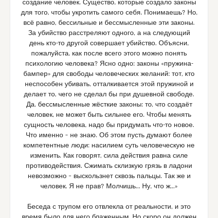
создание человек. Существо, которые создало законы
для того, чтобы укротить самого себя. Понимаешь? Но,
всё равно, бессильные и бессмысленные эти законы.
За убийство расстреляют одного, а на следующий
день кто-то другой совершает убийство. Объясни,
пожалуйста, как после всего этого можно понять
психологию человека? Ясно одно: законы «пружина-
бампер» для свободы человеческих желаний: тот, кто
неспособен убивать, отталкивается этой пружиной и
делает то, чего не сделал бы при душевной свободе.
Да, бессмысленные жёсткие законы: то, что создаёт
человек, не может быть сильнее его. Чтобы менять
сущность человека, надо бы придумать что-то новое.
Что именно – не знаю. Об этом пусть думают более
компетентные люди: насилием суть человеческую не
изменить. Как говорят, сила действия равна силе
противодействия. Сжимать склизкую грязь в ладони
невозможно – выскользнет сквозь пальцы. Так же и
человек. Я не прав? Молчишь… Ну, что ж…»
Беседа с трупом его отвлекла от реальности, и это
время было для него блаженным. Но скоро он должен