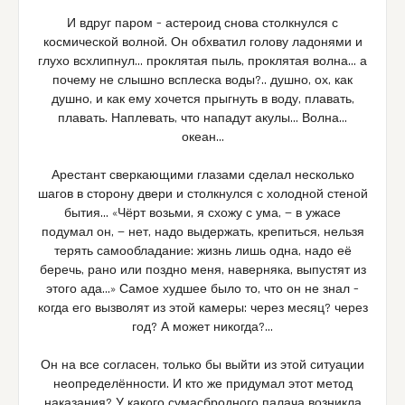
И вдруг паром – астероид снова столкнулся с
космической волной. Он обхватил голову ладонями и
глухо всхлипнул… проклятая пыль, проклятая волна… а
почему не слышно всплеска воды?.. душно, ох, как
душно, и как ему хочется прыгнуть в воду, плавать,
плавать. Наплевать, что нападут акулы… Волна…
океан…
Арестант сверкающими глазами сделал несколько
шагов в сторону двери и столкнулся с холодной стеной
бытия… «Чёрт возьми, я схожу с ума, — в ужасе
подумал он, — нет, надо выдержать, крепиться, нельзя
терять самообладание: жизнь лишь одна, надо её
беречь, рано или поздно меня, наверняка, выпустят из
этого ада…» Самое худшее было то, что он не знал –
когда его вызволят из этой камеры: через месяц? через
год? А может никогда?…
Он на все согласен, только бы выйти из этой ситуации
неопределённости. И кто же придумал этот метод
наказания? У какого сумасбродного палача возникла