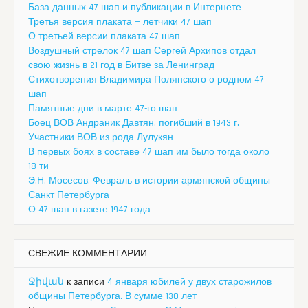
База данных 47 шап и публикации в Интернете
Третья версия плаката — летчики 47 шап
О третьей версии плаката 47 шап
Воздушный стрелок 47 шап Сергей Архипов отдал
свою жизнь в 21 год в Битве за Ленинград
Стихотворения Владимира Полянского о родном 47
шап
Памятные дни в марте 47-го шап
Боец ВОВ Андраник Давтян, погибший в 1943 г.
Участники ВОВ из рода Лулукян
В первых боях в составе 47 шап им было тогда около
18-ти
Э.Н. Мосесов. Февраль в истории армянской общины
Санкт-Петербурга
О 47 шап в газете 1947 года
СВЕЖИЕ КОММЕНТАРИИ
Ջիվան
к записи
4 января юбилей у двух старожилов
общины Петербурга. В сумме 130 лет