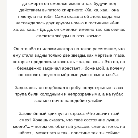
до смерти он смеялся именно так, будучи под
действием выпитого спиртного: «Ха, ха, хаа… она
плюнула на тебя. Сама сказала об этом, когда мы
наслаждались друг другом ночью в гостинице «Ани…
ха, ха, хаа…» Да, да, он смеялся именно так, как сейчас
смеются звёзды на весь космос.
Он отошёл от иллюминатора на такое расстояние, что
ему стали видны только две звёзды, как мёртвые глаза,
которые продолжали хохотать – ха, ха, ха… « Это он, он
,- безнадёжно закричал арестант ,- боже мой, а почему
он хохочет, неужели мёртвые умеют смеяться?..».
Задыхаясь, он подбежал к гробу: полуоткрытые глаза
трупа были холодными и непрозрачными, а на губах
застыло нечто наподобие улыбки.
Заключённый крикнул от страха: «Что значит твой
смех? Хочешь сказать, что твоё состояние лучше
моего?.., — потом он, объятый ужасом, сменил голос на
шёпот ,- может это и так… поистине так: ты сейчас