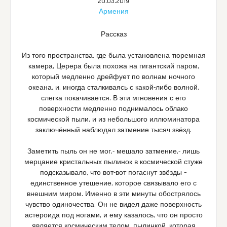
20.03.2019
Армения
Рассказ
Из того пространства, где была установлена тюремная
камера, Церера была похожа на гигантский паром,
который медленно дрейфует по волнам ночного
океана, и, иногда сталкиваясь с какой-либо волной,
слегка покачивается. В эти мгновения с его
поверхности медленно поднималось облако
космической пыли, и из небольшого иллюминатора
заключённый наблюдал затмение тысяч звёзд.
Заметить пыль он не мог,- мешало затмение,- лишь
мерцание кристальных пылинок в космической стуже
подсказывало, что вот-вот погаснут звёзды –
единственное утешение, которое связывало его с
внешним миром. Именно в эти минуты обострялось
чувство одиночества. Он не видел даже поверхность
астероида под ногами, и ему казалось, что он просто
является космическим телом, пылинкой, которая