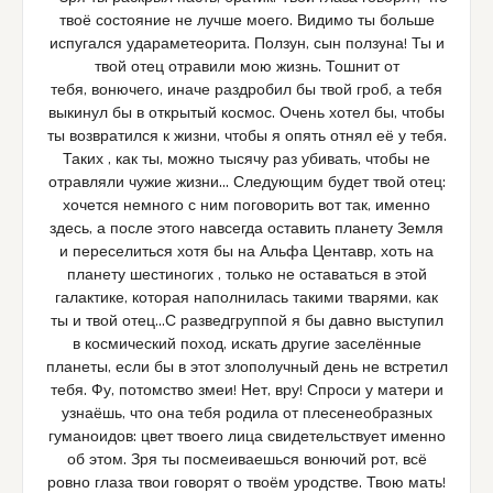
твоё состояние не лучше моего. Видимо ты больше
испугался удараметеорита. Ползун, сын ползуна! Ты и
твой отец отравили мою жизнь. Тошнит от
тебя, вонючего, иначе раздробил бы твой гроб, а тебя
выкинул бы в открытый космос. Очень хотел бы, чтобы
ты возвратился к жизни, чтобы я опять отнял её у тебя.
Таких , как ты, можно тысячу раз убивать, чтобы не
отравляли чужие жизни… Следующим будет твой отец:
хочется немного с ним поговорить вот так, именно
здесь, а после этого навсегда оставить планету Земля
и переселиться хотя бы на Альфа Центавр, хоть на
планету шестиногих , только не оставаться в этой
галактике, которая наполнилась такими тварями, как
ты и твой отец…С разведгруппой я бы давно выступил
в космический поход, искать другие заселённые
планеты, если бы в этот злополучный день не встретил
тебя. Фу, потомство змеи! Нет, вру! Спроси у матери и
узнаёшь, что она тебя родила от плесенеобразных
гуманоидов: цвет твоего лица свидетельствует именно
об этом. Зря ты посмеиваешься вонючий рот, всё
ровно глаза твои говорят о твоём уродстве. Твою мать!