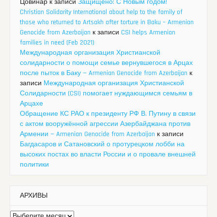
Цовинар
к записи
Защищено: С Новым годом!
Christian Solidarity International about help to the family of
those who returned to Artsakh after torture in Baku – Armenian
Genocide from Azerbaijan
к записи
CSI helps Armenian
families in need (Feb 2021)
Международная организация Христианской
солидарности о помощи семье вернувшегося в Арцах
после пыток в Баку — Armenian Genocide from Azerbaijan
к
записи
Международная организация Христианской
Солидарности (CSI) помогает нуждающимся семьям в
Арцахе
Обращение КС РАО к президенту РФ В. Путину в связи
с актом вооружённой агрессии Азербайджана против
Армении — Armenian Genocide from Azerbaijan
к записи
Багдасаров и Сатановский о протурецком лобби на
высоких постах во власти России и о провале внешней
политики
АРХИВЫ
Архивы