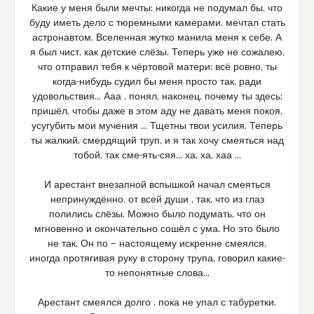
Какие у меня были мечты: никогда не подумал бы, что
буду иметь дело с тюремными камерами, мечтал стать
астронавтом, Вселенная жутко манила меня к себе. А
я был чист, как детские слёзы. Теперь уже не сожалею,
что отправил тебя к чёртовой матери: всё ровно, ты
когда-нибудь судил бы меня просто так, ради
удовольствия… Ааа , понял, наконец, почему ты здесь:
пришёл, чтобы даже в этом аду не давать меня покоя,
усугубить мои мучения … Тщетны твои усилия. Теперь
ты жалкий, смердящий труп, и я так хочу смеяться над
тобой, так сме-ять-сяя… ха, ха, хаа …
И арестант внезапной вспышкой начал смеяться
непринуждённо, от всей души , так, что из глаз
полились слёзы. Можно было подумать, что он
мгновенно и окончательно сошёл с ума. Но это было
не так. Он по — настоящему искренне смеялся,
иногда протягивая руку в сторону трупа, говорил какие-
то непонятные слова…
Арестант смеялся долго , пока не упал с табуретки.