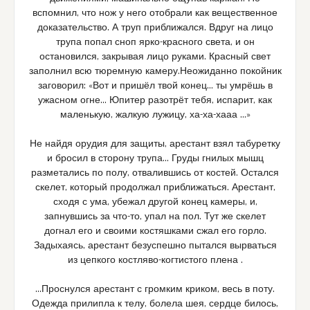
вспомнил, что нож у него отобрали как вещественное
доказательство. А труп приближался. Вдруг на лицо
трупа попал сноп ярко-красного света, и он
остановился, закрывая лицо руками. Красный свет
заполнил всю тюремную камеру.Неожиданно покойник
заговорил: «Вот и пришёл твой конец… ты умрёшь в
ужасном огне… Юпитер разотрёт тебя, испарит, как
маленькую, жалкую лужицу, ха-ха-хааа …»
Не найдя орудия для защиты, арестант взял табуретку
и бросил в сторону трупа… Груды гнилых мышц
разметались по полу, отвалившись от костей. Остался
скелет, который продолжал приближаться. Арестант,
сходя с ума, убежал другой конец камеры, и,
запнувшись за что-то, упал на пол. Тут же скелет
догнал его и своими костяшками сжал его горло.
Задыхаясь, арестант безуспешно пытался вырваться
из цепкого костляво-когтистого плена .
…Проснулся арестант с громким криком, весь в поту.
Одежда прилипла к телу, болела шея, сердце билось,