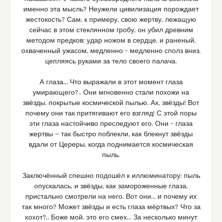
именно эта мысль? Неужели цивилизация порождает
жестокость? Сам, к примеру, свою жертву, лежащую
сейчас в этом стеклянном гробу, он убил древним
методом предков: удар ножом в сердце, и раненый,
охваченный ужасом, медленно – медленно сполз вниз,
цепляясь руками за тело своего палача.
А глаза… Что выражали в этот момент глаза
умирающего?.. Они мгновенно стали похожи на
звёзды, покрытые космической пылью. Ах, звёзды! Вот
почему они так притягивают его взгляд! С этой поры
эти глаза настойчиво преследуют его. Они – глаза
жертвы — так быстро поблекли, как блекнут звёзды
вдали от Цереры, когда поднимается космическая
пыль.
Заключённый спешно подошёл к иллюминатору: пыль
опускалась, и звёзды, как замороженные глаза,
пристально смотрели на него. Вот они… и почему их
так много? Может звёзды и есть глаза мёртвых? Что за
хохот?.. Боже мой, это его смех… За несколько минут