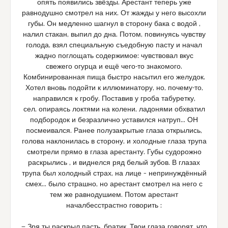
опять появились звёзды. Арестант теперь уже
равнодушно смотрел на них. От жажды у него высохли
губы. Он медленно шагнул в сторону бака с водой ,
налил стакан, выпил до дна. Потом, повинуясь чувству
голода, взял специальную съедобную пасту и начал
жадно поглощать содержимое: чувствовал вкус
свежего огурца и ещё чего-то знакомого.
Комбинированная пища быстро насытил его желудок.
Хотел вновь подойти к иллюминатору, но, почему-то,
направился к гробу. Поставив у гроба табуретку,
сел, опираясь локтями на колени, ладонями обхватил
подбородок и безразлично уставился натруп… ОН
посмеивался. Ранее полузакрытые глаза открылись,
голова наклонилась в сторону, и холодные глаза трупа
смотрели прямо в глаза арестанту. Губы судорожно
раскрылись , и виднелся ряд белый зубов. В глазах
трупа был холодный страх, на лице – непринуждённый
смех… было страшно, но арестант смотрел на него с
тем же равнодушием. Потом арестант
началбесстрастно говорить :
— Зря ты раскрыл пасть, братик. Твои глаза говорят, что