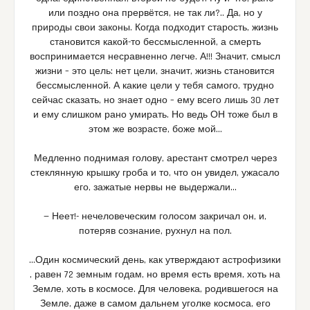
или поздно она прервётся, не так ли?.. Да, но у
природы свои законы. Когда подходит старость, жизнь
становится какой-то бессмысленной, а смерть
воспринимается несравненно легче. А!!! Значит, смысл
жизни – это цель: нет цели, значит, жизнь становится
бессмысленной. А какие цели у тебя самого, трудно
сейчас сказать, но знает одно – ему всего лишь 30 лет
и ему слишком рано умирать. Но ведь ОН тоже был в
этом же возрасте, боже мой…
Медленно поднимая голову, арестант смотрел через
стеклянную крышку гроба и то, что он увидел, ужасало
его, зажатые нервы не выдержали…
— Неет!- нечеловеческим голосом закричал он, и,
потеряв сознание, рухнул на пол.
…Один космический день, как утверждают астрофизики
, равен 72 земным годам, но время есть время, хоть на
Земле, хоть в космосе. Для человека, родившегося на
Земле, даже в самом дальнем уголке космоса, его