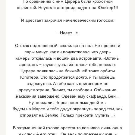
По сравнению с ним Церера была крохотной
пылинкой. Неужели астероид падает на Юпитер?!!!
И арестант закричал нечеловеческим голосом:
— Нееет …!!!
Он, как подкошенный, свалился на пол. Не прошло и
пары минут, как он почувствовал, что дверь
камеры открылась и вошли два астронавта. «Встань,
арестант, — глухо звучал их голос,- тебе повезло:
Церера появилась на ближайшей точке орбиты
Юпитера. Это продолжится долго, и ты можешь
задохнуться. А тебе казнь приговором не
предусмотрена. Значит, ты свободен. Отбывание
наказания завершено. Одевай ему скафандр, Бен.…
Ну, поехали.. Через несколько дней мы
будем на Марсе и тебе дадут окрепнуть перед тем, как
отправят на Землю. Только прекрати глупить …»
В затуманенной голове арестанта возникла лишь одна
мысль: « А его отец… Он ведь по-прежнему жив…»