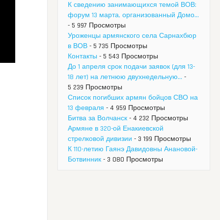
К сведению занимающихся темой ВОВ:
форум 13 марта, организованный Домо...
- 5 997 Просмотры
Уроженцы армянского села Сарнахбюр
в ВОВ
- 5 735 Просмотры
Контакты
- 5 543 Просмотры
До 1 апреля срок подачи заявок (для 13-
18 лет) на летнюю двухнедельную...
-
5 239 Просмотры
Список погибших армян бойцов СВО на
13 февраля
- 4 959 Просмотры
Битва за Волчанск
- 4 232 Просмотры
Армяне в 320-ой Енакиевской
стрелковой дивизии
- 3 199 Просмотры
К 110-летию Гаянэ Давидовны Анановой-
Ботвинник
- 3 080 Просмотры