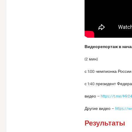
Видеорепортаж в нача
(2 мин)
с 1:00 чемпионка Росси
с 1:40 президент Феде
видео —
https://t.me/Mir
Другие видео —
https://
Результаты