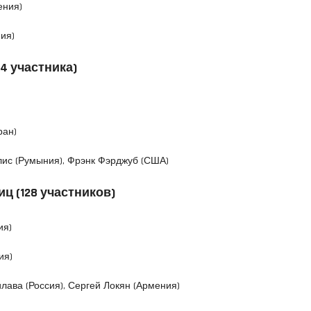
ения)
ия)
4 участника)
ран)
лис (Румыния), Фрэнк Фэрджуб (США)
ц (128 участников)
ия)
ия)
илава (Россия), Сергей Локян (Армения)