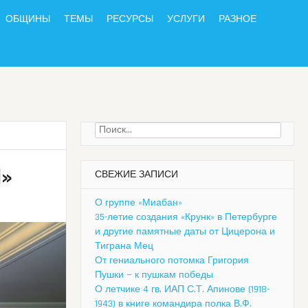
ОБЩИНЫ
ТЕМЫ
РЕСУРСЫ
УСЛУГИ
РАЗНОЕ
Найти:
»
СВЕЖИЕ ЗАПИСИ
О группе «Миабан»
35-летие создания «Крунк» в Петербурге
и другие памятные даты от Цицерона и
Тиграна Мец
От гениального потомка Григория
Пушки — к пушкам победы
О летчике 4 гв. ИАП С.Т. Апинове (1918-
1943) в книге командира полка В.Ф.