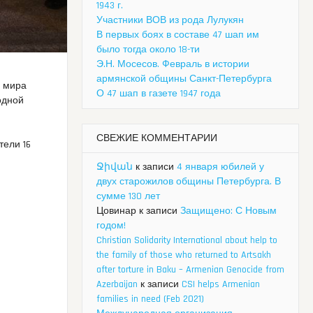
1943 г.
Участники ВОВ из рода Лулукян
В первых боях в составе 47 шап им
было тогда около 18-ти
Э.Н. Мосесов. Февраль в истории
армянской общины Санкт-Петербурга
я мира
О 47 шап в газете 1947 года
одной
СВЕЖИЕ КОММЕНТАРИИ
тели 16
Ջիվան
к записи
4 января юбилей у
двух старожилов общины Петербурга. В
сумме 130 лет
Цовинар
к записи
Защищено: С Новым
годом!
Christian Solidarity International about help to
the family of those who returned to Artsakh
after torture in Baku – Armenian Genocide from
Azerbaijan
к записи
CSI helps Armenian
families in need (Feb 2021)