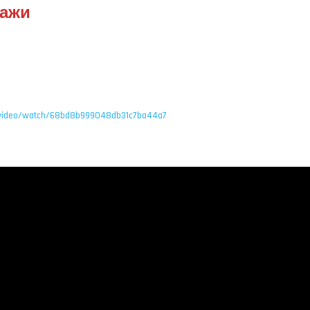
тажи
u/video/watch/68bd8b999048db31c7ba44a7