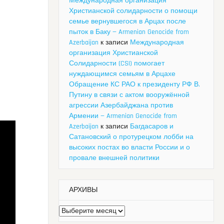
Международная организация
Христианской солидарности о помощи
семье вернувшегося в Арцах после
пыток в Баку — Armenian Genocide from
Azerbaijan
к записи
Международная
организация Христианской
Солидарности (CSI) помогает
нуждающимся семьям в Арцахе
Обращение КС РАО к президенту РФ В.
Путину в связи с актом вооружённой
агрессии Азербайджана против
Армении — Armenian Genocide from
Azerbaijan
к записи
Багдасаров и
Сатановский о протурецком лобби на
высоких постах во власти России и о
провале внешней политики
АРХИВЫ
Архивы