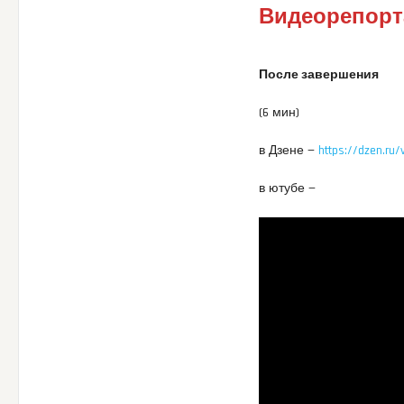
Видеорепор
После завершения
(6 мин)
в Дзене —
https://dzen.r
в ютубе —