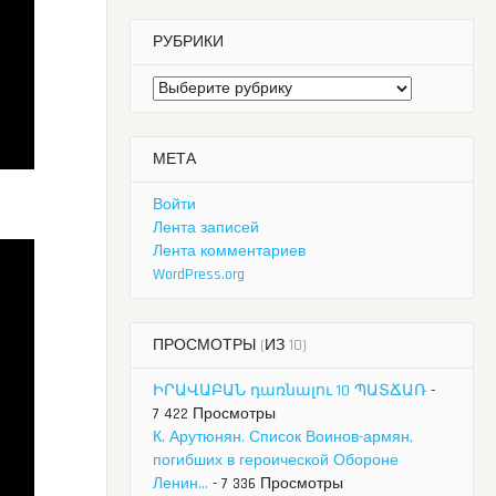
РУБРИКИ
Рубрики
МЕТА
Войти
Лента записей
Лента комментариев
WordPress.org
ПРОСМОТРЫ (ИЗ 10)
ԻՐԱՎԱԲԱՆ դառնալու 10 ՊԱՏՃԱՌ
-
7 422 Просмотры
К. Арутюнян. Список Воинов-армян,
погибших в героической Обороне
Ленин...
- 7 336 Просмотры