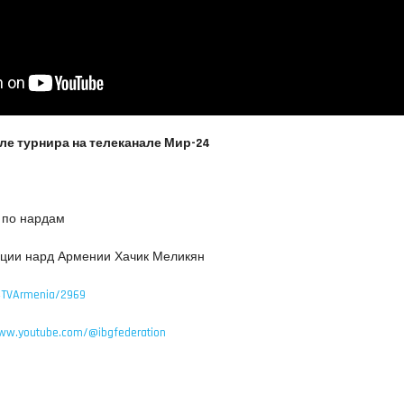
ле турнира на телеканале Мир-24
и по нардам
рации нард Армении Хачик Меликян
24TVArmenia/2969
www.youtube.com/@ibgfederation