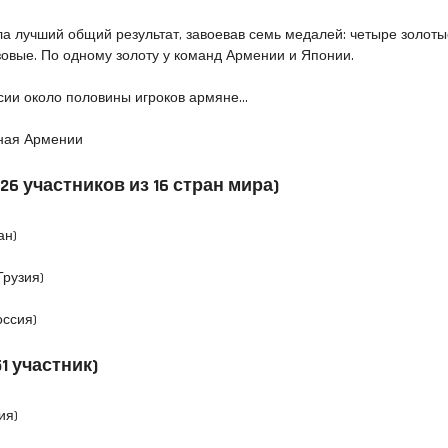
а лучший общий результат, завоевав семь медалей: четыре золоты
овые. По одному золоту у команд Армении и Японии.
сии около половины игроков армяне…
ная Армении
26 участников из 16 стран мира)
ан)
Грузия)
оссия)
1 участник)
ия)