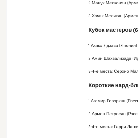
2 Манук Мелконян (Арм
3 Хачик Меликян (Армен
Кубок мастеров (6
1 Акико Ядзава (Япония)
2 Амин Шахвализаде (И
3-4–е места: Серхио Ма
Короткие нард-бли
1 Агамир Геворкян (Росс
2 Армен Петросян (Росс
3-4–е места: Гарри Лагв