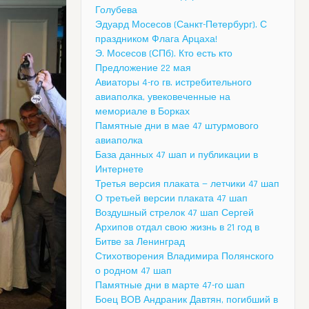
Голубева
Эдуард Мосесов (Санкт-Петербург). С
праздником Флага Арцаха!
Э. Мосесов (СПб). Кто есть кто
Предложение 22 мая
Авиаторы 4-го гв. истребительного
авиаполка, увековеченные на
мемориале в Борках
Памятные дни в мае 47 штурмового
авиаполка
База данных 47 шап и публикации в
Интернете
Третья версия плаката — летчики 47 шап
О третьей версии плаката 47 шап
Воздушный стрелок 47 шап Сергей
Архипов отдал свою жизнь в 21 год в
Битве за Ленинград
Стихотворения Владимира Полянского
о родном 47 шап
Памятные дни в марте 47-го шап
Боец ВОВ Андраник Давтян, погибший в