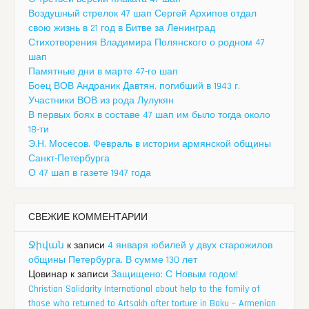
Воздушный стрелок 47 шап Сергей Архипов отдал
свою жизнь в 21 год в Битве за Ленинград
Стихотворения Владимира Полянского о родном 47
шап
Памятные дни в марте 47-го шап
Боец ВОВ Андраник Давтян, погибший в 1943 г.
Участники ВОВ из рода Лулукян
В первых боях в составе 47 шап им было тогда около
18-ти
Э.Н. Мосесов. Февраль в истории армянской общины
Санкт-Петербурга
О 47 шап в газете 1947 года
СВЕЖИЕ КОММЕНТАРИИ
Ջիվան
к записи
4 января юбилей у двух старожилов
общины Петербурга. В сумме 130 лет
Цовинар
к записи
Защищено: С Новым годом!
Christian Solidarity International about help to the family of
those who returned to Artsakh after torture in Baku – Armenian