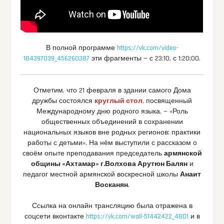
В полной программе
https://vk.com/video-
184397039_456260387
эти фрагменты — с 23:10, с 1:20:00.
Отметим, что 21 февраля в здании самого Дома
дружбы состоялся
круглый стол
, посвященный
Международному дню родного языка, — «Роль
общественных объединений в сохранении
национальных языков вне родных регионов: практики
работы с детьми». На нём выступили с рассказом о
своём опыте преподавания председатель
армянской
общины «Ахтамар» г.Волхова Арутюн Балян
и
педагог местной армянской воскресной школы
Анаит
Восканян
.
Ссылка на онлайн трансляцию была отражена в
соцсети вконтакте
https://vk.com/wall-51442422_4801
и в