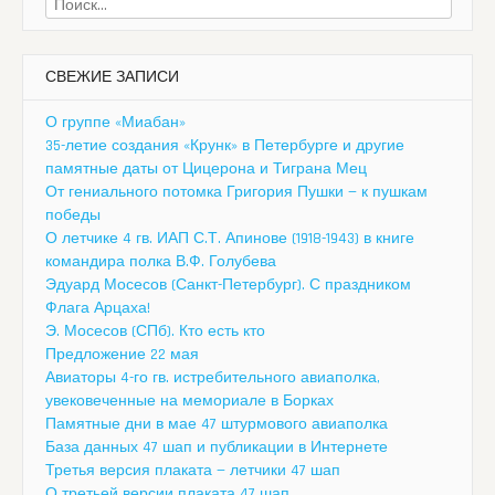
Найти:
СВЕЖИЕ ЗАПИСИ
О группе «Миабан»
35-летие создания «Крунк» в Петербурге и другие
памятные даты от Цицерона и Тиграна Мец
От гениального потомка Григория Пушки — к пушкам
победы
О летчике 4 гв. ИАП С.Т. Апинове (1918-1943) в книге
командира полка В.Ф. Голубева
Эдуард Мосесов (Санкт-Петербург). С праздником
Флага Арцаха!
Э. Мосесов (СПб). Кто есть кто
Предложение 22 мая
Авиаторы 4-го гв. истребительного авиаполка,
увековеченные на мемориале в Борках
Памятные дни в мае 47 штурмового авиаполка
База данных 47 шап и публикации в Интернете
Третья версия плаката — летчики 47 шап
О третьей версии плаката 47 шап