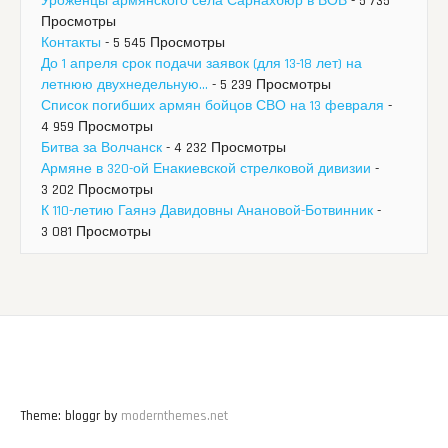
Уроженцы армянского села Сарнахбюр в ВОВ
- 5 735
Просмотры
Контакты
- 5 545 Просмотры
До 1 апреля срок подачи заявок (для 13-18 лет) на
летнюю двухнедельную...
- 5 239 Просмотры
Список погибших армян бойцов СВО на 13 февраля
-
4 959 Просмотры
Битва за Волчанск
- 4 232 Просмотры
Армяне в 320-ой Енакиевской стрелковой дивизии
-
3 202 Просмотры
К 110-летию Гаянэ Давидовны Анановой-Ботвинник
-
3 081 Просмотры
Theme: bloggr by
modernthemes.net