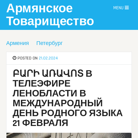
Skip
Армянское
MENU
to
content
Товарищество
Армения
Петербург
POSTED ON
21.02.2024
ԲԱՐԻ ԱՌԱՎՈՏ В
ТЕЛЕЭФИРЕ
ЛЕНОБЛАСТИ В
МЕЖДУНАРОДНЫЙ
ДЕНЬ РОДНОГО ЯЗЫКА
21 ФЕВРАЛЯ