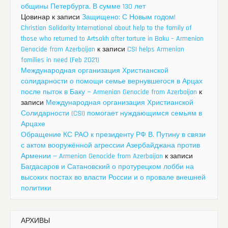
общины Петербурга. В сумме 130 лет
Цовинар
к записи
Защищено: С Новым годом!
Christian Solidarity International about help to the family of
those who returned to Artsakh after torture in Baku – Armenian
Genocide from Azerbaijan
к записи
CSI helps Armenian
families in need (Feb 2021)
Международная организация Христианской
солидарности о помощи семье вернувшегося в Арцах
после пыток в Баку — Armenian Genocide from Azerbaijan
к
записи
Международная организация Христианской
Солидарности (CSI) помогает нуждающимся семьям в
Арцахе
Обращение КС РАО к президенту РФ В. Путину в связи
с актом вооружённой агрессии Азербайджана против
Армении — Armenian Genocide from Azerbaijan
к записи
Багдасаров и Сатановский о протурецком лобби на
высоких постах во власти России и о провале внешней
политики
АРХИВЫ