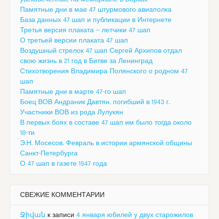
Памятные дни в мае 47 штурмового авиаполка
База данных 47 шап и публикации в Интернете
Третья версия плаката — летчики 47 шап
О третьей версии плаката 47 шап
Воздушный стрелок 47 шап Сергей Архипов отдал
свою жизнь в 21 год в Битве за Ленинград
Стихотворения Владимира Полянского о родном 47
шап
Памятные дни в марте 47-го шап
Боец ВОВ Андраник Давтян, погибший в 1943 г.
Участники ВОВ из рода Лулукян
В первых боях в составе 47 шап им было тогда около
18-ти
Э.Н. Мосесов. Февраль в истории армянской общины
Санкт-Петербурга
О 47 шап в газете 1947 года
СВЕЖИЕ КОММЕНТАРИИ
Ջիվան
к записи
4 января юбилей у двух старожилов