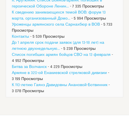
К. Арутюнян. Список Воинов-армян, погибших в
героической Обороне Ленин...
- 7 335 Просмотры
К сведению занимающихся темой ВОВ: форум 13
марта, организованный Домо...
- 5 994 Просмотры
Уроженцы армянского села Сарнахбюр в ВОВ
- 5 733
Просмотры
Контакты
- 5 539 Просмотры
До 1 апреля срок подачи заявок (для 13-18 лет) на
летнюю двухнедельную...
- 5 238 Просмотры
Список погибших армян бойцов СВО на 13 февраля
-
4 952 Просмотры
Битва за Волчанск
- 4 229 Просмотры
Армяне в 320-ой Енакиевской стрелковой дивизии
-
3 199 Просмотры
К 110-летию Гаянэ Давидовны Анановой-Ботвинник
-
3 078 Просмотры