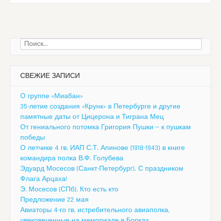
Найти:
СВЕЖИЕ ЗАПИСИ
О группе «Миабан»
35-летие создания «Крунк» в Петербурге и другие
памятные даты от Цицерона и Тиграна Мец
От гениального потомка Григория Пушки — к пушкам
победы
О летчике 4 гв. ИАП С.Т. Апинове (1918-1943) в книге
командира полка В.Ф. Голубева
Эдуард Мосесов (Санкт-Петербург). С праздником
Флага Арцаха!
Э. Мосесов (СПб). Кто есть кто
Предложение 22 мая
Авиаторы 4-го гв. истребительного авиаполка,
увековеченные на мемориале в Борках