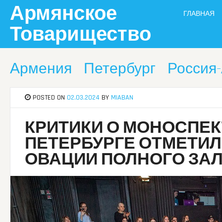
Skip
Армянское
ГЛАВНАЯ
to
content
Товарищество
Армения
Петербург
Россия
POSTED ON
02.03.2024
BY
MIABAN
КРИТИКИ О МОНОСПЕК
ПЕТЕРБУРГЕ ОТМЕТИ
ОВАЦИИ ПОЛНОГО ЗА