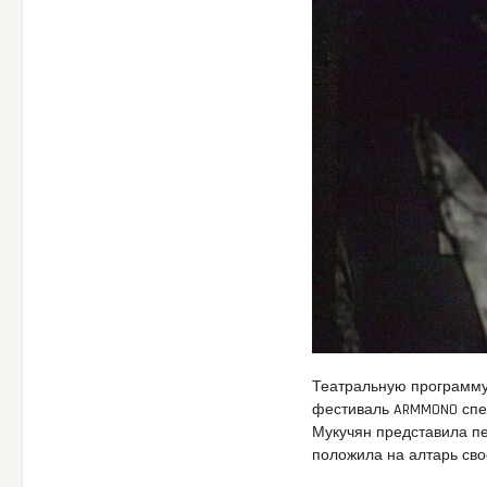
Театральную программу
фестиваль ARMMONO спек
Мукучян представила пе
положила на алтарь сво