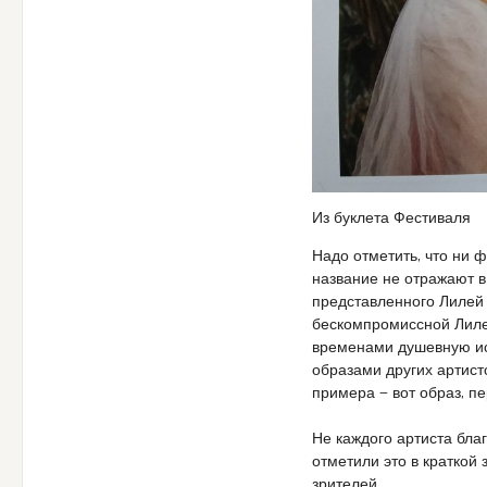
Из буклета Фестиваля
Надо отметить, что ни ф
название не отражают 
представленного Лилей 
бескомпромиссной Лиле
временами душевную иск
образами других артисто
примера — вот образ, 
Не каждого артиста бл
отметили это в краткой
зрителей…