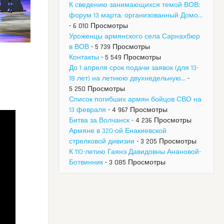
К сведению занимающихся темой ВОВ:
форум 13 марта, организованный Домо...
- 6 010 Просмотры
Уроженцы армянского села Сарнахбюр
в ВОВ
- 5 739 Просмотры
Контакты
- 5 549 Просмотры
До 1 апреля срок подачи заявок (для 13-
18 лет) на летнюю двухнедельную...
-
5 250 Просмотры
Список погибших армян бойцов СВО на
13 февраля
- 4 967 Просмотры
Битва за Волчанск
- 4 236 Просмотры
Армяне в 320-ой Енакиевской
стрелковой дивизии
- 3 205 Просмотры
К 110-летию Гаянэ Давидовны Анановой-
Ботвинник
- 3 085 Просмотры