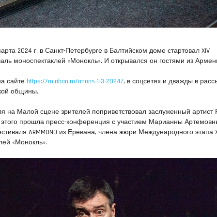
арта 2024 г. в Санкт-Петербурге в Балтийском доме стартовал XIV
ль моноспектаклей «Монокль». И открывался он гостями из Армен
на сайте
https://miaban.ru/anons-1-3-2024/
, в соцсетях и дважды в расс
кой общины.
ля на Малой сцене зрителей поприветствовал заслуженный артист 
о этого прошла пресс-конференция с участием Марианны Артемовн
естиваля ARMMONO из Еревана, члена жюри Международного этапа X
лей «Монокль».