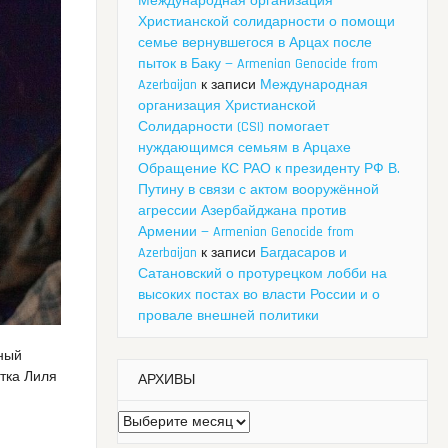
Международная организация
Христианской солидарности о помощи
семье вернувшегося в Арцах после
пыток в Баку — Armenian Genocide from
Azerbaijan
к записи
Международная
организация Христианской
Солидарности (CSI) помогает
нуждающимся семьям в Арцахе
Обращение КС РАО к президенту РФ В.
Путину в связи с актом вооружённой
агрессии Азербайджана против
Армении — Armenian Genocide from
Azerbaijan
к записи
Багдасаров и
Сатановский о протурецком лобби на
высоких постах во власти России и о
провале внешней политики
ный
тка Лиля
АРХИВЫ
Архивы