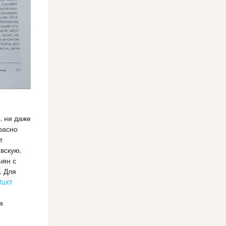
, ни даже
расно
т
вскую,
чян с
. Для
7TuXY
я