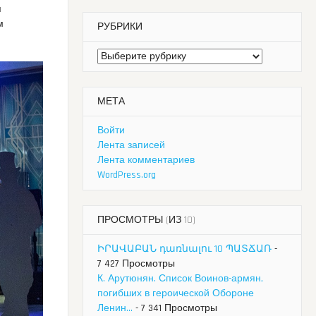
я
м
РУБРИКИ
Рубрики
МЕТА
Войти
Лента записей
Лента комментариев
WordPress.org
ПРОСМОТРЫ (ИЗ 10)
ԻՐԱՎԱԲԱՆ դառնալու 10 ՊԱՏՃԱՌ
-
7 427 Просмотры
К. Арутюнян. Список Воинов-армян,
погибших в героической Обороне
Ленин...
- 7 341 Просмотры