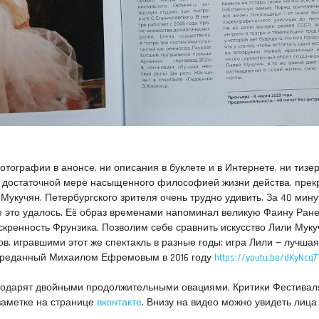
отографии в анонсе, ни описания в буклете и в Интернете, ни тизер
в достаточной мере насыщенного философией жизни действа, прек
Мукучян. Петербургского зрителя очень трудно удивить. За 40 мину
 это удалось. Еë образ временами напоминал великую Фаину Ране
ренность Фрунзика. Позволим себе сравнить искусство Лили Муку
в, игравшими этот же спектакль в разные годы: игра Лили — лучшая
переданный Михаилом Ефремовым в 2016 году
https://youtu.be/dKyNcq
агодарят двойными продолжительными овациями. Критики Фестивал
 заметке на странице
вконтакте
. Внизу на видео можно увидеть лица