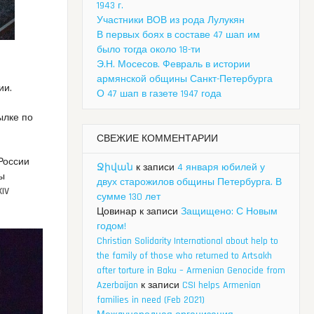
1943 г.
Участники ВОВ из рода Лулукян
В первых боях в составе 47 шап им
было тогда около 18-ти
Э.Н. Мосесов. Февраль в истории
армянской общины Санкт-Петербурга
ии.
О 47 шап в газете 1947 года
ылке по
СВЕЖИЕ КОММЕНТАРИИ
России
Ջիվան
к записи
4 января юбилей у
ы
двух старожилов общины Петербурга. В
IV
сумме 130 лет
Цовинар
к записи
Защищено: С Новым
годом!
Christian Solidarity International about help to
the family of those who returned to Artsakh
after torture in Baku – Armenian Genocide from
Azerbaijan
к записи
CSI helps Armenian
families in need (Feb 2021)