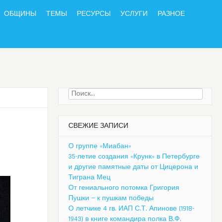
ОБЩИНЫ
ТЕМЫ
РЕСУРСЫ
УСЛУГИ
РАЗНОЕ
Найти:
СВЕЖИЕ ЗАПИСИ
О группе «Миабан»
35-летие создания «Крунк» в Петербурге
и другие памятные даты от Цицерона и
Тиграна Мец
От гениального потомка Григория
Пушки — к пушкам победы
О летчике 4 гв. ИАП С.Т. Апинове (1918-
1943) в книге командира полка В.Ф.