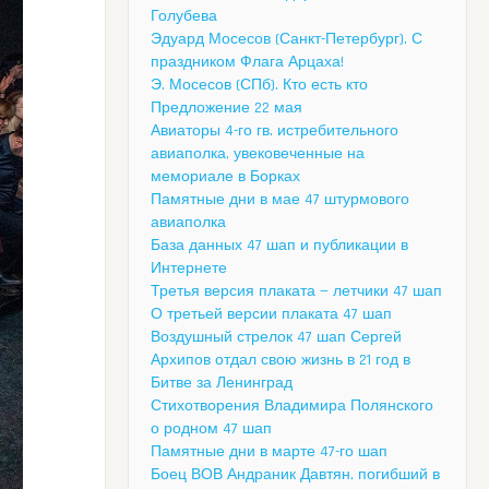
Голубева
Эдуард Мосесов (Санкт-Петербург). С
праздником Флага Арцаха!
Э. Мосесов (СПб). Кто есть кто
Предложение 22 мая
Авиаторы 4-го гв. истребительного
авиаполка, увековеченные на
мемориале в Борках
Памятные дни в мае 47 штурмового
авиаполка
База данных 47 шап и публикации в
Интернете
Третья версия плаката — летчики 47 шап
О третьей версии плаката 47 шап
Воздушный стрелок 47 шап Сергей
Архипов отдал свою жизнь в 21 год в
Битве за Ленинград
Стихотворения Владимира Полянского
о родном 47 шап
Памятные дни в марте 47-го шап
Боец ВОВ Андраник Давтян, погибший в