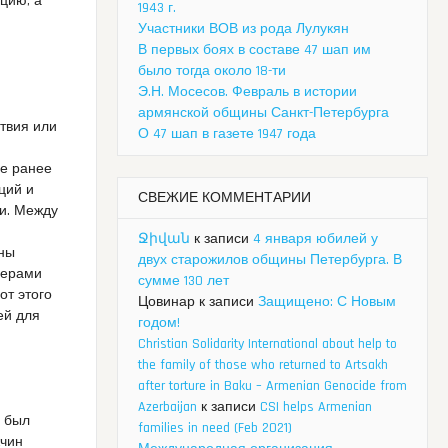
цию, а
1943 г.
Участники ВОВ из рода Лулукян
В первых боях в составе 47 шап им
было тогда около 18-ти
Э.Н. Мосесов. Февраль в истории
армянской общины Санкт-Петербурга
твия или
О 47 шап в газете 1947 года
ще ранее
ций и
СВЕЖИЕ КОММЕНТАРИИ
ки. Между
Ջիվան
к записи
4 января юбилей у
аны
двух старожилов общины Петербурга. В
мерами
сумме 130 лет
от этого
Цовинар
к записи
Защищено: С Новым
ей для
годом!
Christian Solidarity International about help to
the family of those who returned to Artsakh
after torture in Baku – Armenian Genocide from
Azerbaijan
к записи
CSI helps Armenian
з был
families in need (Feb 2021)
жчин