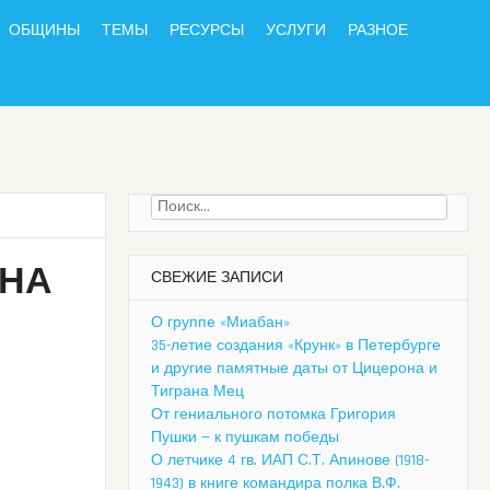
ОБЩИНЫ
ТЕМЫ
РЕСУРСЫ
УСЛУГИ
РАЗНОЕ
Найти:
 НА
СВЕЖИЕ ЗАПИСИ
О группе «Миабан»
35-летие создания «Крунк» в Петербурге
и другие памятные даты от Цицерона и
Тиграна Мец
От гениального потомка Григория
Пушки — к пушкам победы
О летчике 4 гв. ИАП С.Т. Апинове (1918-
1943) в книге командира полка В.Ф.