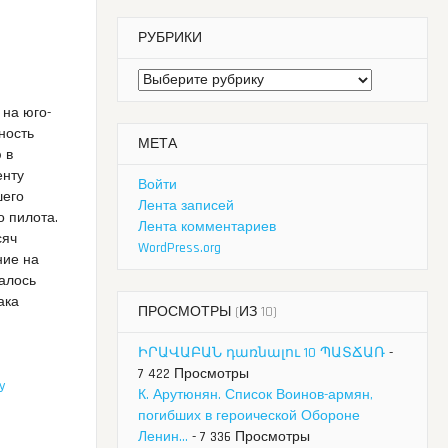
РУБРИКИ
Рубрики
 на юго-
ность
МЕТА
 в
енту
Войти
шего
Лента записей
о пилота.
Лента комментариев
сяч
WordPress.org
ние на
далось
ака
ПРОСМОТРЫ (ИЗ 10)
ԻՐԱՎԱԲԱՆ դառնալու 10 ՊԱՏՃԱՌ
-
7 422 Просмотры
y
К. Арутюнян. Список Воинов-армян,
погибших в героической Обороне
Ленин...
- 7 336 Просмотры