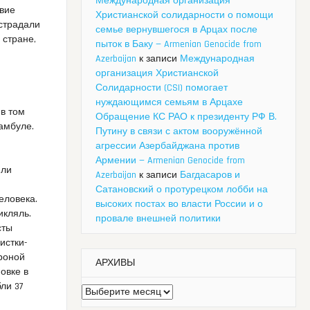
Международная организация
твие
Христианской солидарности о помощи
острадали
семье вернувшегося в Арцах после
 стране,
пыток в Баку — Armenian Genocide from
Azerbaijan
к записи
Международная
организация Христианской
Солидарности (CSI) помогает
нуждающимся семьям в Арцахе
в том
Обращение КС РАО к президенту РФ В.
амбуле.
Путину в связи с актом вооружённой
агрессии Азербайджана против
Армении — Armenian Genocide from
или
Azerbaijan
к записи
Багдасаров и
Сатановский о протурецком лобби на
еловека.
высоких постах во власти России и о
икляль.
провале внешней политики
сты
истки-
роной
АРХИВЫ
овке в
ли 37
Архивы