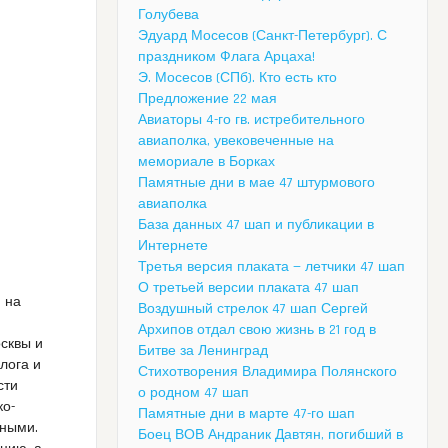
Голубева
Эдуард Мосесов (Санкт-Петербург). С
праздником Флага Арцаха!
Э. Мосесов (СПб). Кто есть кто
Предложение 22 мая
Авиаторы 4-го гв. истребительного
авиаполка, увековеченные на
мемориале в Борках
Памятные дни в мае 47 штурмового
авиаполка
База данных 47 шап и публикации в
Интернете
Третья версия плаката — летчики 47 шап
О третьей версии плаката 47 шап
 на
Воздушный стрелок 47 шап Сергей
Архипов отдал свою жизнь в 21 год в
сквы и
Битве за Ленинград
лога и
Стихотворения Владимира Полянского
сти
о родном 47 шап
ко-
Памятные дни в марте 47-го шап
сными.
Боец ВОВ Андраник Давтян, погибший в