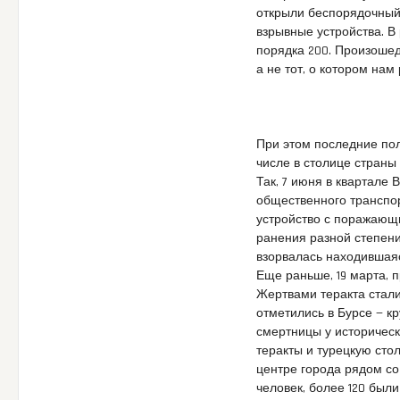
открыли беспорядочный 
взрывные устройства. В
порядка 200. Произошед
а не тот, о котором нам
При этом последние пол
числе в столице стран
Так, 7 июня в квартале
общественного транспо
устройство с поражающи
ранения разной степени
взорвалась находившаяс
Еще раньше, 19 марта,
Жертвами теракта стали
отметились в Бурсе — кр
смертницы у историческ
теракты и турецкую стол
центре города рядом со
человек, более 120 был