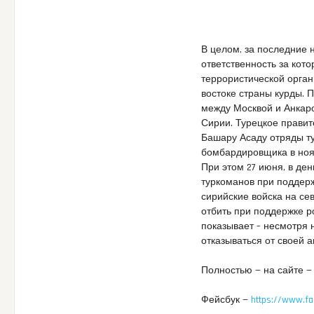
В целом, за последние 
ответственность за кот
террористической орган
востоке страны курды. 
между Москвой и Анкаро
Сирии. Турецкое прави
Башару Асаду отряды т
бомбардировщика в нояб
При этом 27 июня, в де
туркоманов при поддерж
сирийские войска на се
отбить при поддержке р
показывает – несмотря 
отказываться от своей 
Полностью — на сайте 
Фейсбук —
https://www.f