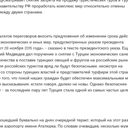
дусматривает снятие запрета на продажу туристических туров в Тур
равительству РФ проработать комплекс мер относительно отмены
между двумя странами.
льтатов переговоров вносить предложения об изменении срока дейс
 экономических и иных мер, предусмотренных указом президента
 28 ноября 2015 года», – сказано в тексте президентского указа. Е
й Медведев дал поручение о снятии с Турции экономических санк
ичества в поставке турецких овощей и фруктов на российские рын
ля российских туристов вряд ли будут безопасными, несмотря на
со стороны турецких властей и представителей турфирм этой стр
о того, что покой наших граждан будет обеспечен максимальными 
 высказывания, кстати говоря, далеко не новы. Однако безопаснее 
т – за последние пару лет Турция стала одной из самых частых цел
ошедший буквально на днях очередной теракт, который на этот ра
м аэропорту имени Ататюрка. По словам очевидцев, несколько му