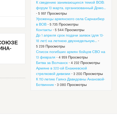
К сведению занимающихся темой ВОВ:
форум 13 марта, организованный Домо...
- 5 997 Просмотры
Уроженцы армянского села Сарнахбюр
в ВОВ
- 5 735 Просмотры
Контакты
- 5 544 Просмотры
До 1 апреля срок подачи заявок (для 13-
18 лет) на летнюю двухнедельную...
-
 СОЮЗЕ
5 239 Просмотры
ИНА-
Список погибших армян бойцов СВО на
13 февраля
- 4 959 Просмотры
Битва за Волчанск
- 4 232 Просмотры
Армяне в 320-ой Енакиевской
стрелковой дивизии
- 3 200 Просмотры
К 110-летию Гаянэ Давидовны Анановой-
Ботвинник
- 3 080 Просмотры