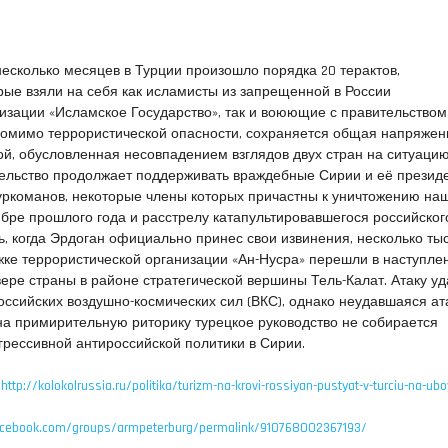
несколько месяцев в Турции произошло порядка 20 терактов,
орые взяли на себя как исламисты из запрещенной в России
изации «Исламское Государство», так и воюющие с правительством
Помимо террористической опасности, сохраняется общая напряжен
й, обусловленная несовпадением взглядов двух стран на ситуацию
тельство продолжает поддерживать враждебные Сирии и её презид
уркоманов, некоторые члены которых причастны к уничтожению на
ре прошлого года и расстрелу катапультировавшегося российског
нь, когда Эрдоган официально принес свои извинения, несколько ты
ке террористической организации «Ан-Нусра» перешли в наступле
вере страны в районе стратегической вершины Тель-Калат. Атаку у
оссийских воздушно-космических сил (ВКС), однако неудавшаяся ат
на примирительную риторику турецкое руководство не собирается
агрессивной антироссийской политики в Сирии.
—
http://kolokolrussia.ru/politika/turizm-na-krovi-rossiyan-pustyat-v-turciu-na-ubo
acebook.com/groups/armpeterburg/permalink/910768002367193/