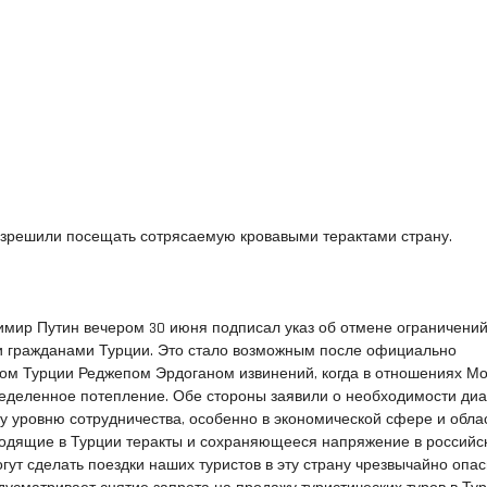
азрешили посещать сотрясаемую кровавыми терактами страну.
имир Путин вечером 30 июня подписал указ об отмене ограничений
 гражданами Турции. Это стало возможным после официально
ом Турции Реджепом Эрдоганом извинений, когда в отношениях Мо
еделенное потепление. Обе стороны заявили о необходимости диа
 уровню сотрудничества, особенно в экономической сфере и обла
ходящие в Турции теракты и сохраняющееся напряжение в российс
гут сделать поездки наших туристов в эту страну чрезвычайно опа