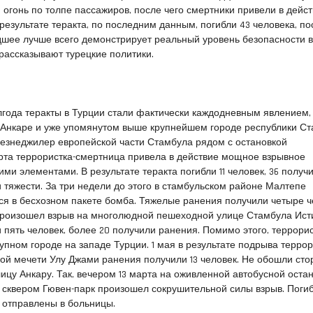
огонь по толпе пассажиров, после чего смертники привели в дейс
 результате теракта, по последним данным, погибли 43 человека, п
шее лучше всего демонстрирует реальный уровень безопасности в
 рассказывают турецкие политики.
года теракты в Турции стали фактически каждодневным явлением, 
ы Анкаре и уже упомянутом выше крупнейшем городе республики Ст
 Везнеджилер европейской части Стамбула рядом с остановкой
рта террористка-смертница привела в действие мощное взрывное
ми элементами. В результате теракта погибли 11 человек, 36 получ
 тяжести. За три недели до этого в стамбульском районе Малтепе
я в бесхозном пакете бомба. Тяжелые ранения получили четыре ч
 произошел взрыв на многолюдной пешеходной улице Стамбула Ист
 пять человек, более 20 получили ранения. Помимо этого, террори
упном городе на западе Турции. 1 мая в результате подрыва террор
ой мечети Улу Джами ранения получили 13 человек. Не обошли сто
ицу Анкару. Так, вечером 13 марта на оживленной автобусной остан
 сквером Гювен-парк произошел сокрушительной силы взрыв. Погиб
и отправлены в больницы.