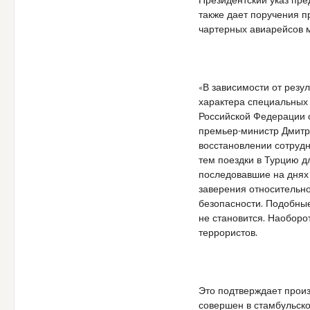
Президентский указ пре
также дает поручения п
чартерных авиарейсов 
«В зависимости от резу
характера специальных
Российской Федерации от
премьер-министр Дмитри
восстановлении сотрудн
тем поездки в Турцию д
последовавшие на днях 
заверения относительн
безопасности. Подобные
не становится. Наоборо
террористов.
Это подтверждает произ
совершен в стамбульско