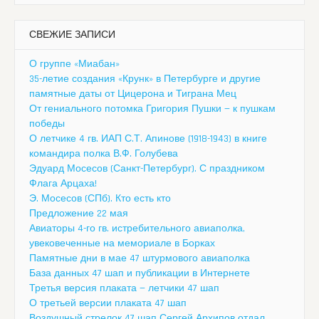
СВЕЖИЕ ЗАПИСИ
О группе «Миабан»
35-летие создания «Крунк» в Петербурге и другие
памятные даты от Цицерона и Тиграна Мец
От гениального потомка Григория Пушки — к пушкам
победы
О летчике 4 гв. ИАП С.Т. Апинове (1918-1943) в книге
командира полка В.Ф. Голубева
Эдуард Мосесов (Санкт-Петербург). С праздником
Флага Арцаха!
Э. Мосесов (СПб). Кто есть кто
Предложение 22 мая
Авиаторы 4-го гв. истребительного авиаполка,
увековеченные на мемориале в Борках
Памятные дни в мае 47 штурмового авиаполка
База данных 47 шап и публикации в Интернете
Третья версия плаката — летчики 47 шап
О третьей версии плаката 47 шап
Воздушный стрелок 47 шап Сергей Архипов отдал