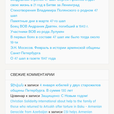
свою жизнь в 21 год в Битве за Ленинград
Стихотворения Владимира Полянского о родном 47
шап
Памятные дни в марте 47-го шап
Боец ВОВ Андраник Давтян, погибший в 1943 г.
Участники ВОВ из рода Лулукян
В первых боях в составе 47 шап им было тогда около
18-ти
Э.Н. Мосесов. Февраль в истории армянской общины
Санкт-Петербурга
О 47 шап в газете 1947 года
СВЕЖИЕ КОММЕНТАРИИ
Ջիվան
к записи
4 января юбилей у двух старожилов
общины Петербурга. В сумме 130 лет
Цовинар
к записи
Защищено: С Новым годом!
Christian Solidarity International about help to the family of
those who returned to Artsakh after torture in Baku – Armenian
Genocide from Azerbaijan
к записи
CSI helps Armenian