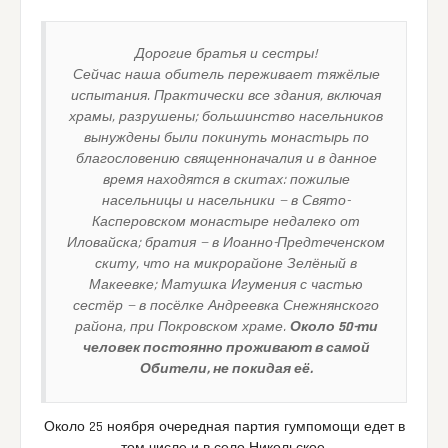
Дорогие братья и сестры!
Сейчас наша обитель переживает тяжёлые
испытания. Практически все здания, включая
храмы, разрушены; большинство насельников
вынуждены были покинуть монастырь по
благословению священноначалия и в данное
время находятся в скитах: пожилые
насельницы и насельники — в Свято-
Касперовском монастыре недалеко от
Иловайска; братия — в Иоанно-Предтеченском
скиту, что на микрорайоне Зелёный в
Макеевке; Матушка Игумения с частью
сестёр — в посёлке Андреевка Снежнянского
района, при Покровском храме.
Около 50-ти
человек постоянно проживают в самой
Обители, не покидая её.
Около 25 ноября очередная партия гумпомощи едет в
том числе и в село Никольское.