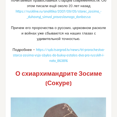
почитаемых православных старцев современности. Об
этом писали ещё около 20 лет назад
https://ruskline.ru/analitika/2007/09/05/starec_zosima_-
_duhovnyj_simvol_pravoslavnogo_donbassa
Причем его пророчества о русских, церковном расколе
и войнах уже сбываются на наших глазах с
удивительной точностью.
Подробнее —
https://spb.tsargrad.tv/news/tri-prorochestva-
starca-zosima-vsjo-sbylos-do-bukvy-ostalos-dva-pro-russkih-i-
nato_863816
О схиархимандрите Зосиме
(Сокуре)