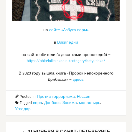
на
сайте «Азбука веры»
в
Википедии
на сайте обители (с десятками проповедей) —
https://obitelnikolskoe.ru/category/batyushka/
В 2023 году вышла книга «Пророк непокоренного
Донбасса» —
здесь
.
Posted in
Против терроризма
,
Россия
Tagged
вера
,
Донбасс
,
Зосима
,
монастырь
,
Угледар
Post
←
21 НОЯБРЯ В САНКТ-ПЕТЕРБУРГЕ