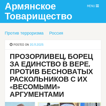
Skip
Армянское
MENU
to
content
Товарищество
Против терроризма
Россия
POSTED ON
20.11.2025
ПРОЗОРЛИВЕЦ, БОРЕЦ
ЗА ЕДИНСТВО В ВЕРЕ,
ПРОТИВ БЕСНОВАТЫХ
РАСКОЛЬНИКОВ С ИХ
«ВЕСОМЫМИ»
АРГУМЕНТАМИ