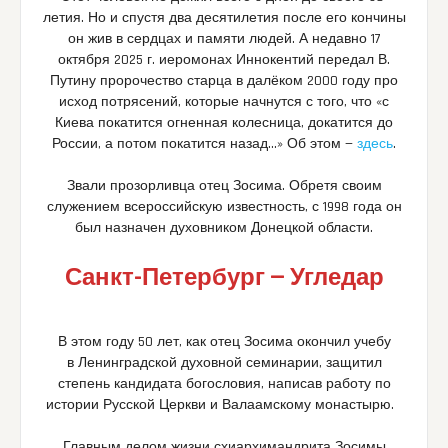
летия. Но и спустя два десятилетия после его кончины
он жив в сердцах и памяти людей. А недавно 17
октября 2025 г. иеромонах Иннокентий передал В.
Путину пророчество старца в далёком 2000 году про
исход потрясений, которые начнутся с того, что «с
Киева покатится огненная колесница, докатится до
России, а потом покатится назад…» Об этом —
здесь
.
Звали прозорливца отец Зосима. Обретя своим
служением всероссийскую известность, с 1998 года он
был назначен духовником Донецкой области.
Санкт-Петербург — Угледар
В этом году 50 лет, как отец Зосима окончил учебу
в Ленинградской духовной семинарии, защитил
степень кандидата богословия, написав работу по
истории Русской Церкви и Валаамскому монастырю.
Главным делом жизни схиархимандрита Зосимы