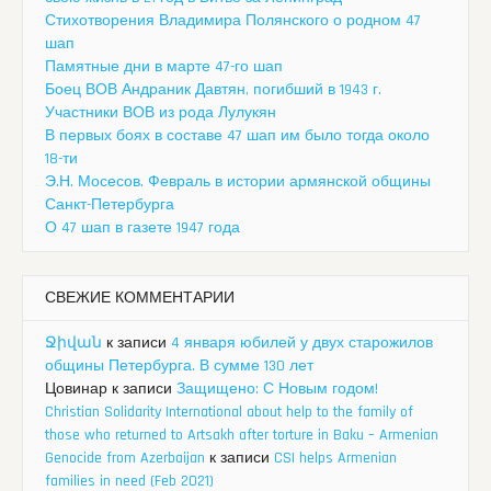
Стихотворения Владимира Полянского о родном 47
шап
Памятные дни в марте 47-го шап
Боец ВОВ Андраник Давтян, погибший в 1943 г.
Участники ВОВ из рода Лулукян
В первых боях в составе 47 шап им было тогда около
18-ти
Э.Н. Мосесов. Февраль в истории армянской общины
Санкт-Петербурга
О 47 шап в газете 1947 года
СВЕЖИЕ КОММЕНТАРИИ
Ջիվան
к записи
4 января юбилей у двух старожилов
общины Петербурга. В сумме 130 лет
Цовинар
к записи
Защищено: С Новым годом!
Christian Solidarity International about help to the family of
those who returned to Artsakh after torture in Baku – Armenian
Genocide from Azerbaijan
к записи
CSI helps Armenian
families in need (Feb 2021)