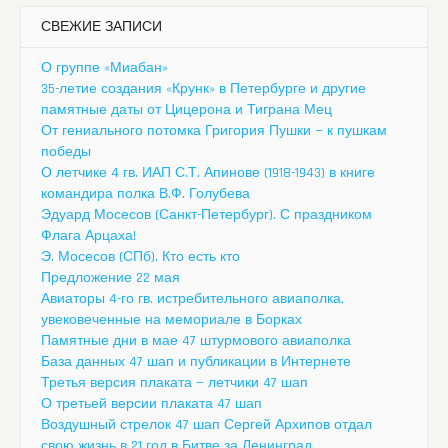
СВЕЖИЕ ЗАПИСИ
О группе «Миабан»
35-летие создания «Крунк» в Петербурге и другие
памятные даты от Цицерона и Тиграна Мец
От гениального потомка Григория Пушки — к пушкам
победы
О летчике 4 гв. ИАП С.Т. Апинове (1918-1943) в книге
командира полка В.Ф. Голубева
Эдуард Мосесов (Санкт-Петербург). С праздником
Флага Арцаха!
Э. Мосесов (СПб). Кто есть кто
Предложение 22 мая
Авиаторы 4-го гв. истребительного авиаполка,
увековеченные на мемориале в Борках
Памятные дни в мае 47 штурмового авиаполка
База данных 47 шап и публикации в Интернете
Третья версия плаката — летчики 47 шап
О третьей версии плаката 47 шап
Воздушный стрелок 47 шап Сергей Архипов отдал
свою жизнь в 21 год в Битве за Ленинград