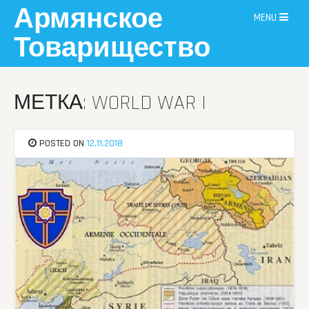
Skip
Армянское
MENU
to
content
Товарищество
МЕТКА: WORLD WAR I
POSTED ON
12.11.2018