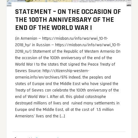
STATEMENT – ON THE OCCASION OF
THE 100TH ANNIVERSARY OF THE
END OF THE WORLD WAR I
(in Armenian — https://miaban.ru/info/wa/wwi_10-11-
2018_hy/ in Russian — https://miaban.ru/info/wa/wwi_10-11-
2018_ru/) Statement of the Republic of Western Armenia On
the occasion of the 100th anniversary of the end of the
World War I to the states that signed the Peace Treaty of
Sevres Source: http://citizenship-western-
armenia.info/en/archives/976 Indeed, the peoples and
states of Europe and the Middle East who have signed the
Treaty of Sevres can celebrate the 100th anniversary of the
end of World War I. After all, this global catastrophe
destroyed millions of lives and ruined many settlements in
Europe and the Middle East, all at the cost of 1.5 million
Armenians’ lives and the […]