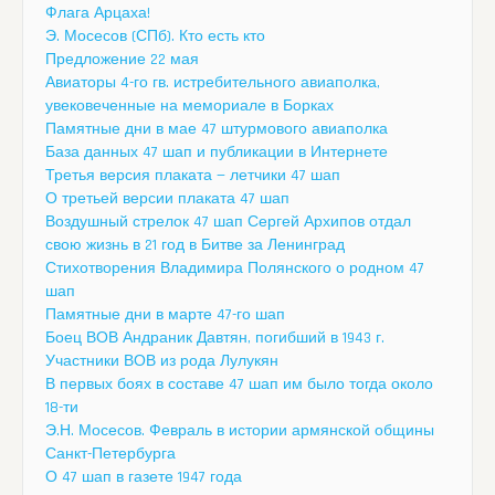
Флага Арцаха!
Э. Мосесов (СПб). Кто есть кто
Предложение 22 мая
Авиаторы 4-го гв. истребительного авиаполка,
увековеченные на мемориале в Борках
Памятные дни в мае 47 штурмового авиаполка
База данных 47 шап и публикации в Интернете
Третья версия плаката — летчики 47 шап
О третьей версии плаката 47 шап
Воздушный стрелок 47 шап Сергей Архипов отдал
свою жизнь в 21 год в Битве за Ленинград
Стихотворения Владимира Полянского о родном 47
шап
Памятные дни в марте 47-го шап
Боец ВОВ Андраник Давтян, погибший в 1943 г.
Участники ВОВ из рода Лулукян
В первых боях в составе 47 шап им было тогда около
18-ти
Э.Н. Мосесов. Февраль в истории армянской общины
Санкт-Петербурга
О 47 шап в газете 1947 года