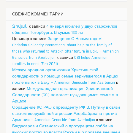
СВЕЖИЕ КОММЕНТАРИИ
Ջիվան
к записи
4 января юбилей у двух старожилов
общины Петербурга. В сумме 130 лет
Цовинар
к записи
Защищено: С Новым годом!
Christian Solidarity International about help to the family of
those who returned to Artsakh after torture in Baku – Armenian
Genocide from Azerbaijan
к записи
CSI helps Armenian
families in need (Feb 2021)
Международная организация Христианской
солидарности о помощи семье вернувшегося в Арцах
после пыток в Баку — Armenian Genocide from Azerbaijan
к
записи
Международная организация Христианской
Солидарности (CSI) помогает нуждающимся семьям в
Арцахе
Обращение КС РАО к президенту РФ В. Путину в связи
с актом вооружённой агрессии Азербайджана против
Армении — Armenian Genocide from Azerbaijan
к записи
Багдасаров и Сатановский о протурецком лобби на
высоких постах во власти России и о провале внешней