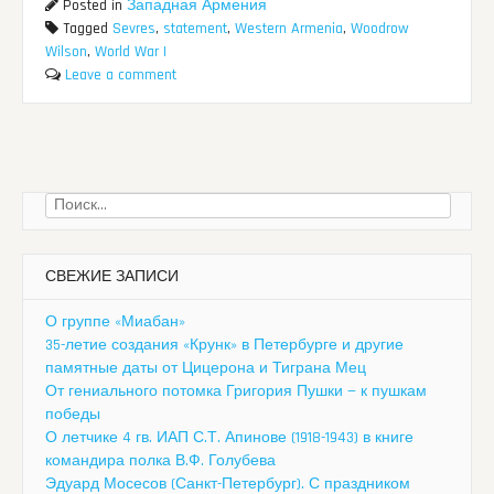
Posted in
Западная Армения
Tagged
Sevres
,
statement
,
Western Armenia
,
Woodrow
Wilson
,
World War I
Leave a comment
Найти:
СВЕЖИЕ ЗАПИСИ
О группе «Миабан»
35-летие создания «Крунк» в Петербурге и другие
памятные даты от Цицерона и Тиграна Мец
От гениального потомка Григория Пушки — к пушкам
победы
О летчике 4 гв. ИАП С.Т. Апинове (1918-1943) в книге
командира полка В.Ф. Голубева
Эдуард Мосесов (Санкт-Петербург). С праздником