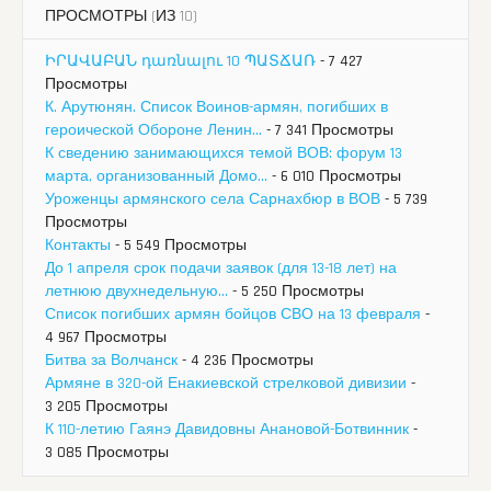
ПРОСМОТРЫ (ИЗ 10)
ԻՐԱՎԱԲԱՆ դառնալու 10 ՊԱՏՃԱՌ
- 7 427
Просмотры
К. Арутюнян. Список Воинов-армян, погибших в
героической Обороне Ленин...
- 7 341 Просмотры
К сведению занимающихся темой ВОВ: форум 13
марта, организованный Домо...
- 6 010 Просмотры
Уроженцы армянского села Сарнахбюр в ВОВ
- 5 739
Просмотры
Контакты
- 5 549 Просмотры
До 1 апреля срок подачи заявок (для 13-18 лет) на
летнюю двухнедельную...
- 5 250 Просмотры
Список погибших армян бойцов СВО на 13 февраля
-
4 967 Просмотры
Битва за Волчанск
- 4 236 Просмотры
Армяне в 320-ой Енакиевской стрелковой дивизии
-
3 205 Просмотры
К 110-летию Гаянэ Давидовны Анановой-Ботвинник
-
3 085 Просмотры