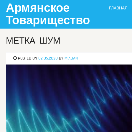
Skip
Армянское
ГЛАВНАЯ
to
content
Товарищество
МЕТКА: ШУМ
POSTED ON
02.05.2020
BY
MIABAN