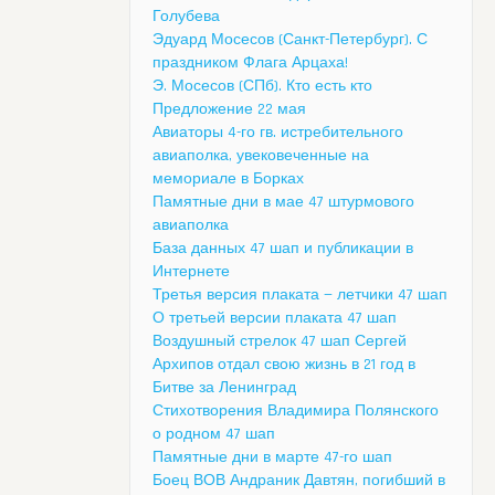
Голубева
Эдуард Мосесов (Санкт-Петербург). С
праздником Флага Арцаха!
Э. Мосесов (СПб). Кто есть кто
Предложение 22 мая
Авиаторы 4-го гв. истребительного
авиаполка, увековеченные на
мемориале в Борках
Памятные дни в мае 47 штурмового
авиаполка
База данных 47 шап и публикации в
Интернете
Третья версия плаката — летчики 47 шап
О третьей версии плаката 47 шап
Воздушный стрелок 47 шап Сергей
Архипов отдал свою жизнь в 21 год в
Битве за Ленинград
Стихотворения Владимира Полянского
о родном 47 шап
Памятные дни в марте 47-го шап
Боец ВОВ Андраник Давтян, погибший в