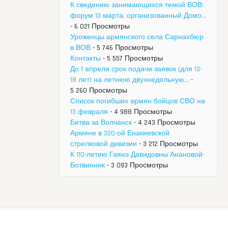
К сведению занимающихся темой ВОВ:
форум 13 марта, организованный Домо...
- 6 021 Просмотры
Уроженцы армянского села Сарнахбюр
в ВОВ
- 5 746 Просмотры
Контакты
- 5 557 Просмотры
До 1 апреля срок подачи заявок (для 13-
18 лет) на летнюю двухнедельную...
-
5 260 Просмотры
Список погибших армян бойцов СВО на
13 февраля
- 4 988 Просмотры
Битва за Волчанск
- 4 243 Просмотры
Армяне в 320-ой Енакиевской
стрелковой дивизии
- 3 212 Просмотры
К 110-летию Гаянэ Давидовны Анановой-
Ботвинник
- 3 093 Просмотры