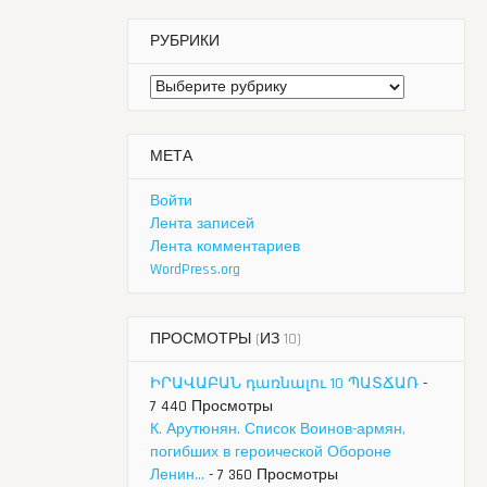
РУБРИКИ
Рубрики
МЕТА
Войти
Лента записей
Лента комментариев
WordPress.org
ПРОСМОТРЫ (ИЗ 10)
ԻՐԱՎԱԲԱՆ դառնալու 10 ՊԱՏՃԱՌ
-
7 440 Просмотры
К. Арутюнян. Список Воинов-армян,
погибших в героической Обороне
Ленин...
- 7 360 Просмотры