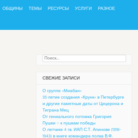
ОБЩИНЫ
ТЕМЫ
РЕСУРСЫ
УСЛУГИ
РАЗНОЕ
Найти:
СВЕЖИЕ ЗАПИСИ
О группе «Миабан»
35-летие создания «Крунк» в Петербурге
и другие памятные даты от Цицерона и
Тиграна Мец
От гениального потомка Григория
Пушки — к пушкам победы
О летчике 4 гв. ИАП С.Т. Апинове (1918-
1943) в книге командира полка В.Ф.