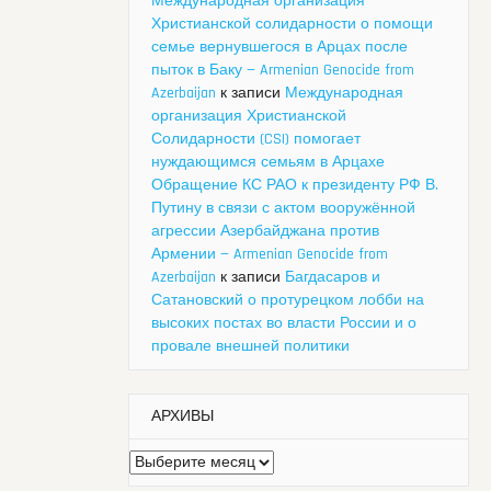
Международная организация
Христианской солидарности о помощи
семье вернувшегося в Арцах после
пыток в Баку — Armenian Genocide from
Azerbaijan
к записи
Международная
организация Христианской
Солидарности (CSI) помогает
нуждающимся семьям в Арцахе
Обращение КС РАО к президенту РФ В.
Путину в связи с актом вооружённой
агрессии Азербайджана против
Армении — Armenian Genocide from
Azerbaijan
к записи
Багдасаров и
Сатановский о протурецком лобби на
высоких постах во власти России и о
провале внешней политики
АРХИВЫ
Архивы