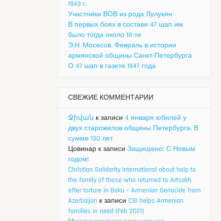
1943 г.
Участники ВОВ из рода Лулукян
В первых боях в составе 47 шап им
было тогда около 18-ти
Э.Н. Мосесов. Февраль в истории
армянской общины Санкт-Петербурга
О 47 шап в газете 1947 года
СВЕЖИЕ КОММЕНТАРИИ
Ջիվան
к записи
4 января юбилей у
двух старожилов общины Петербурга. В
сумме 130 лет
Цовинар
к записи
Защищено: С Новым
годом!
Christian Solidarity International about help to
the family of those who returned to Artsakh
after torture in Baku – Armenian Genocide from
Azerbaijan
к записи
CSI helps Armenian
families in need (Feb 2021)