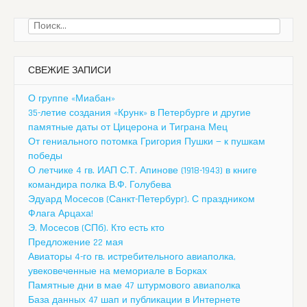
Найти:
СВЕЖИЕ ЗАПИСИ
О группе «Миабан»
35-летие создания «Крунк» в Петербурге и другие
памятные даты от Цицерона и Тиграна Мец
От гениального потомка Григория Пушки — к пушкам
победы
О летчике 4 гв. ИАП С.Т. Апинове (1918-1943) в книге
командира полка В.Ф. Голубева
Эдуард Мосесов (Санкт-Петербург). С праздником
Флага Арцаха!
Э. Мосесов (СПб). Кто есть кто
Предложение 22 мая
Авиаторы 4-го гв. истребительного авиаполка,
увековеченные на мемориале в Борках
Памятные дни в мае 47 штурмового авиаполка
База данных 47 шап и публикации в Интернете