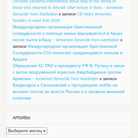
Christian Solidarity International about help to the family of
those who returned to Artsakh after torture in Baku – Armenian
Genocide from Azerbaijan
к записи
CSI helps Armenian
families in need (Feb 2021)
Международная организация Христианской
солидарности о помощи семье вернувшегося в Арцах
после пыток в Баку — Armenian Genocide from Azerbaijan
к
записи
Международная организация Христианской
Солидарности (CSI) помогает нуждающимся семьям в
Арцахе
Обращение КС РАО к президенту РФ В. Путину в связи
с актом вооружённой агрессии Азербайджана против
Армении — Armenian Genocide from Azerbaijan
к записи
Багдасаров и Сатановский о протурецком лобби на
высоких постах во власти России и о провале внешней
политики
АРХИВЫ
Архивы