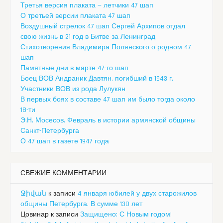
Третья версия плаката — летчики 47 шап
О третьей версии плаката 47 шап
Воздушный стрелок 47 шап Сергей Архипов отдал
свою жизнь в 21 год в Битве за Ленинград
Стихотворения Владимира Полянского о родном 47
шап
Памятные дни в марте 47-го шап
Боец ВОВ Андраник Давтян, погибший в 1943 г.
Участники ВОВ из рода Лулукян
В первых боях в составе 47 шап им было тогда около
18-ти
Э.Н. Мосесов. Февраль в истории армянской общины
Санкт-Петербурга
О 47 шап в газете 1947 года
СВЕЖИЕ КОММЕНТАРИИ
Ջիվան
к записи
4 января юбилей у двух старожилов
общины Петербурга. В сумме 130 лет
Цовинар
к записи
Защищено: С Новым годом!