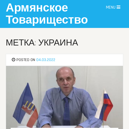
Skip
Армянское
MENU
to
content
Товарищество
МЕТКА: УКРАИНА
POSTED ON
04.03.2022