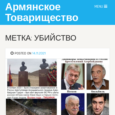
Skip
Армянское
MENU
to
content
Товарищество
МЕТКА: УБИЙСТВО
POSTED ON
14.11.2021