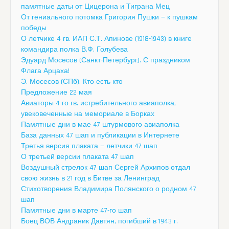
памятные даты от Цицерона и Тиграна Мец
От гениального потомка Григория Пушки — к пушкам
победы
О летчике 4 гв. ИАП С.Т. Апинове (1918-1943) в книге
командира полка В.Ф. Голубева
Эдуард Мосесов (Санкт-Петербург). С праздником
Флага Арцаха!
Э. Мосесов (СПб). Кто есть кто
Предложение 22 мая
Авиаторы 4-го гв. истребительного авиаполка,
увековеченные на мемориале в Борках
Памятные дни в мае 47 штурмового авиаполка
База данных 47 шап и публикации в Интернете
Третья версия плаката — летчики 47 шап
О третьей версии плаката 47 шап
Воздушный стрелок 47 шап Сергей Архипов отдал
свою жизнь в 21 год в Битве за Ленинград
Стихотворения Владимира Полянского о родном 47
шап
Памятные дни в марте 47-го шап
Боец ВОВ Андраник Давтян, погибший в 1943 г.