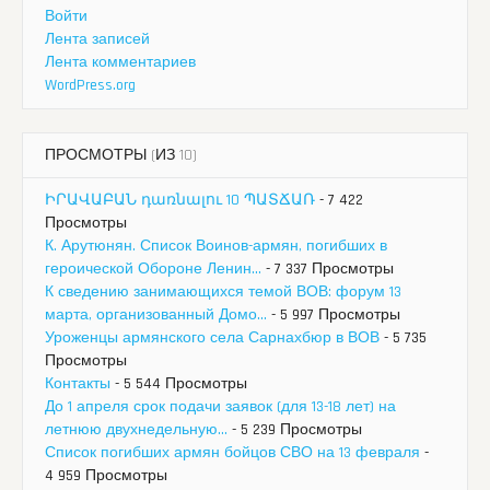
Войти
Лента записей
Лента комментариев
WordPress.org
ПРОСМОТРЫ (ИЗ 10)
ԻՐԱՎԱԲԱՆ դառնալու 10 ՊԱՏՃԱՌ
- 7 422
Просмотры
К. Арутюнян. Список Воинов-армян, погибших в
героической Обороне Ленин...
- 7 337 Просмотры
К сведению занимающихся темой ВОВ: форум 13
марта, организованный Домо...
- 5 997 Просмотры
Уроженцы армянского села Сарнахбюр в ВОВ
- 5 735
Просмотры
Контакты
- 5 544 Просмотры
До 1 апреля срок подачи заявок (для 13-18 лет) на
летнюю двухнедельную...
- 5 239 Просмотры
Список погибших армян бойцов СВО на 13 февраля
-
4 959 Просмотры