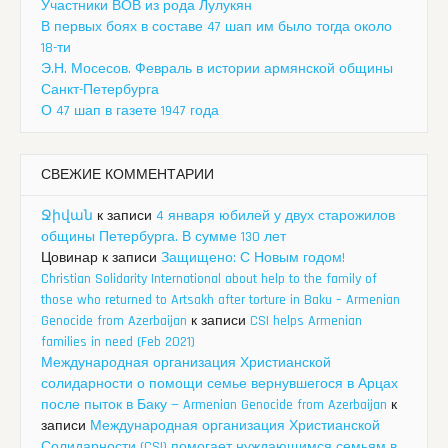
Участники ВОВ из рода Лулукян
В первых боях в составе 47 шап им было тогда около
18-ти
Э.Н. Мосесов. Февраль в истории армянской общины
Санкт-Петербурга
О 47 шап в газете 1947 года
СВЕЖИЕ КОММЕНТАРИИ
Ջիվան
к записи
4 января юбилей у двух старожилов
общины Петербурга. В сумме 130 лет
Цовинар
к записи
Защищено: С Новым годом!
Christian Solidarity International about help to the family of
those who returned to Artsakh after torture in Baku – Armenian
Genocide from Azerbaijan
к записи
CSI helps Armenian
families in need (Feb 2021)
Международная организация Христианской
солидарности о помощи семье вернувшегося в Арцах
после пыток в Баку — Armenian Genocide from Azerbaijan
к
записи
Международная организация Христианской
Солидарности (CSI) помогает нуждающимся семьям в