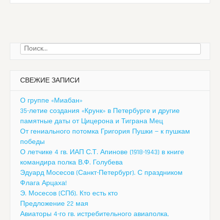
Найти:
СВЕЖИЕ ЗАПИСИ
О группе «Миабан»
35-летие создания «Крунк» в Петербурге и другие
памятные даты от Цицерона и Тиграна Мец
От гениального потомка Григория Пушки — к пушкам
победы
О летчике 4 гв. ИАП С.Т. Апинове (1918-1943) в книге
командира полка В.Ф. Голубева
Эдуард Мосесов (Санкт-Петербург). С праздником
Флага Арцаха!
Э. Мосесов (СПб). Кто есть кто
Предложение 22 мая
Авиаторы 4-го гв. истребительного авиаполка,