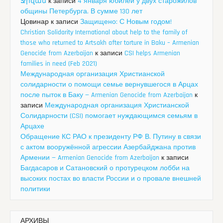
Ջիվան
к записи
4 января юбилей у двух старожилов
общины Петербурга. В сумме 130 лет
Цовинар
к записи
Защищено: С Новым годом!
Christian Solidarity International about help to the family of
those who returned to Artsakh after torture in Baku – Armenian
Genocide from Azerbaijan
к записи
CSI helps Armenian
families in need (Feb 2021)
Международная организация Христианской
солидарности о помощи семье вернувшегося в Арцах
после пыток в Баку — Armenian Genocide from Azerbaijan
к
записи
Международная организация Христианской
Солидарности (CSI) помогает нуждающимся семьям в
Арцахе
Обращение КС РАО к президенту РФ В. Путину в связи
с актом вооружённой агрессии Азербайджана против
Армении — Armenian Genocide from Azerbaijan
к записи
Багдасаров и Сатановский о протурецком лобби на
высоких постах во власти России и о провале внешней
политики
АРХИВЫ