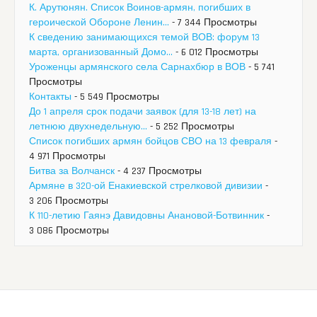
К. Арутюнян. Список Воинов-армян, погибших в
героической Обороне Ленин...
- 7 344 Просмотры
К сведению занимающихся темой ВОВ: форум 13
марта, организованный Домо...
- 6 012 Просмотры
Уроженцы армянского села Сарнахбюр в ВОВ
- 5 741
Просмотры
Контакты
- 5 549 Просмотры
До 1 апреля срок подачи заявок (для 13-18 лет) на
летнюю двухнедельную...
- 5 252 Просмотры
Список погибших армян бойцов СВО на 13 февраля
-
4 971 Просмотры
Битва за Волчанск
- 4 237 Просмотры
Армяне в 320-ой Енакиевской стрелковой дивизии
-
3 206 Просмотры
К 110-летию Гаянэ Давидовны Анановой-Ботвинник
-
3 086 Просмотры