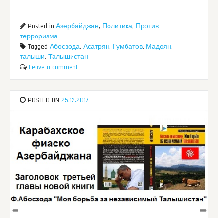
Posted in
Азербайджан
,
Политика
,
Против
терроризма
Tagged
Абосзода
,
Асатрян
,
Гумбатов
,
Мадоян
,
талыши
,
Талышистан
Leave a comment
POSTED ON
25.12.2017