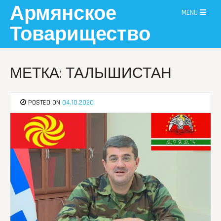
Skip
Армянское
MENU
to
content
Товарищество
МЕТКА: ТАЛЫШИСТАН
POSTED ON
04.10.2020