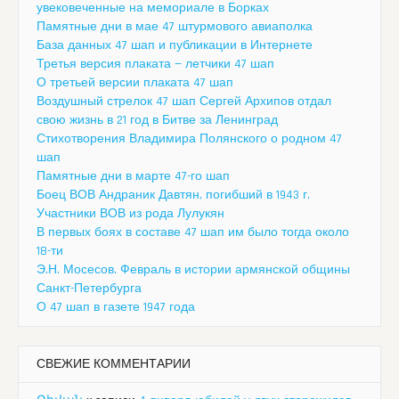
увековеченные на мемориале в Борках
Памятные дни в мае 47 штурмового авиаполка
База данных 47 шап и публикации в Интернете
Третья версия плаката — летчики 47 шап
О третьей версии плаката 47 шап
Воздушный стрелок 47 шап Сергей Архипов отдал
свою жизнь в 21 год в Битве за Ленинград
Стихотворения Владимира Полянского о родном 47
шап
Памятные дни в марте 47-го шап
Боец ВОВ Андраник Давтян, погибший в 1943 г.
Участники ВОВ из рода Лулукян
В первых боях в составе 47 шап им было тогда около
18-ти
Э.Н. Мосесов. Февраль в истории армянской общины
Санкт-Петербурга
О 47 шап в газете 1947 года
СВЕЖИЕ КОММЕНТАРИИ