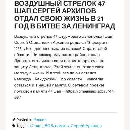
ВОЗДУШНЫЙ СТРЕЛОК 47
ШАП СЕРГЕЙ АРХИПОВ
ОТДАЛ СВОЮ ЖИЗНЬ В 21
ГОД В БИТВЕ ЗА ЛЕНИНГРАД
Воздушный стрелок 47 штурмового авиаполка (шап)
Сергей Степанович Архипов родился 13 февраля
1923 г. Его, добровольца из далекой Саратовской
области, Ширококарамышского района, села
Липовка, его личная воля патриота привела на
защиту Ленинграда. Этой земле он отдал свою
молодую жизнь. И в этой земле он остался
навсегда… Как должен — по совести — навсегда
остаться и в нашей памяти. О сетевом проекте
полковой памяти 47 шап — https://armenians-spb.ru/47-
set/
Posted in
Россия
Tagged
47 шап
,
ВОВ
,
память
,
Сергей Архипов