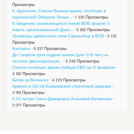
Просмотры
К. Арутюнян. Список Воинов-армян, погибших в
героической Обороне Ленин...
- 7 335 Просмотры
К сведению занимающихся темой ВОВ: форум 13
марта, организованный Домо...
- 5 992 Просмотры
Уроженцы армянского села Сарнахбюр в ВОВ
- 5 732
Просмотры
Контакты
- 5 537 Просмотры
До 1 апреля срок подачи заявок (для 13-18 лет) на
летнюю двухнедельную...
- 5 238 Просмотры
Список погибших армян бойцов СВО на 13 февраля
-
4 951 Просмотры
Битва за Волчанск
- 4 229 Просмотры
Армяне в 320-ой Енакиевской стрелковой дивизии
-
3 199 Просмотры
К 110-летию Гаянэ Давидовны Анановой-Ботвинник
-
3 077 Просмотры