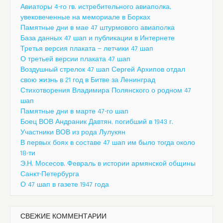
Авиаторы 4-го гв. истребительного авиаполка,
увековеченные на мемориале в Борках
Памятные дни в мае 47 штурмового авиаполка
База данных 47 шап и публикации в Интернете
Третья версия плаката — летчики 47 шап
О третьей версии плаката 47 шап
Воздушный стрелок 47 шап Сергей Архипов отдал
свою жизнь в 21 год в Битве за Ленинград
Стихотворения Владимира Полянского о родном 47
шап
Памятные дни в марте 47-го шап
Боец ВОВ Андраник Давтян, погибший в 1943 г.
Участники ВОВ из рода Лулукян
В первых боях в составе 47 шап им было тогда около
18-ти
Э.Н. Мосесов. Февраль в истории армянской общины
Санкт-Петербурга
О 47 шап в газете 1947 года
СВЕЖИЕ КОММЕНТАРИИ