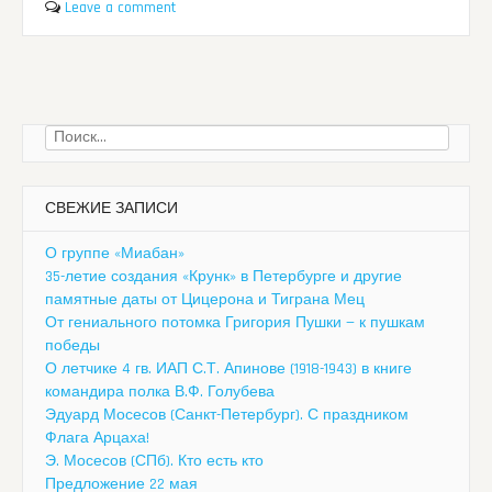
Leave a comment
Найти:
СВЕЖИЕ ЗАПИСИ
О группе «Миабан»
35-летие создания «Крунк» в Петербурге и другие
памятные даты от Цицерона и Тиграна Мец
От гениального потомка Григория Пушки — к пушкам
победы
О летчике 4 гв. ИАП С.Т. Апинове (1918-1943) в книге
командира полка В.Ф. Голубева
Эдуард Мосесов (Санкт-Петербург). С праздником
Флага Арцаха!
Э. Мосесов (СПб). Кто есть кто
Предложение 22 мая