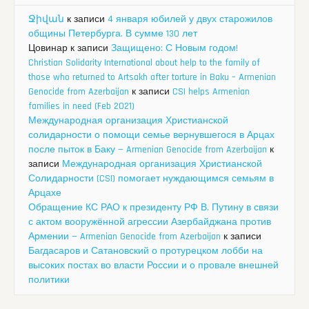
Ջիվան
к записи
4 января юбилей у двух старожилов
общины Петербурга. В сумме 130 лет
Цовинар
к записи
Защищено: С Новым годом!
Christian Solidarity International about help to the family of
those who returned to Artsakh after torture in Baku – Armenian
Genocide from Azerbaijan
к записи
CSI helps Armenian
families in need (Feb 2021)
Международная организация Христианской
солидарности о помощи семье вернувшегося в Арцах
после пыток в Баку — Armenian Genocide from Azerbaijan
к
записи
Международная организация Христианской
Солидарности (CSI) помогает нуждающимся семьям в
Арцахе
Обращение КС РАО к президенту РФ В. Путину в связи
с актом вооружённой агрессии Азербайджана против
Армении — Armenian Genocide from Azerbaijan
к записи
Багдасаров и Сатановский о протурецком лобби на
высоких постах во власти России и о провале внешней
политики