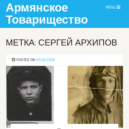
Skip
Армянское
MENU
to
content
Товарищество
МЕТКА: СЕРГЕЙ АРХИПОВ
POSTED ON
03.03.2026