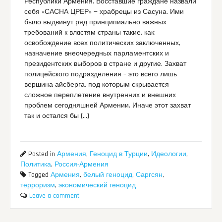
Республики Армения. Восставшие граждане назвали
себя «САСНА ЦРЕР» — храбрецы из Сасуна. Ими
было выдвинут ряд принципиально важных
требований к влaстям страны такие, как:
освобождение всех политических заключенных,
назначение внеочередных парламентских и
президентских выборов в стране и другие. Захват
полицейского подразделения – это всего лишь
вершина айсберга, под которым скрывается
сложное переплетение внутренних и внешних
проблем сегодняшней Армении. Иначе этот захват
так и остался бы […]
Posted in
Армения
,
Геноцид в Турции
,
Идеологии
,
Политика
,
Россия-Армения
Tagged
Армения
,
белый геноцид
,
Саргсян
,
терроризм
,
экономический геноцид
Leave a comment