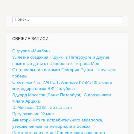
Найти:
СВЕЖИЕ ЗАПИСИ
О группе «Миабан»
35-летие создания «Крунк» в Петербурге и другие
памятные даты от Цицерона и Тиграна Мец
От гениального потомка Григория Пушки — к пушкам
победы
О летчике 4 гв. ИАП С.Т. Апинове (1918-1943) в книге
командира полка В.Ф. Голубева
Эдуард Мосесов (Санкт-Петербург). С праздником
Флага Арцаха!
Э. Мосесов (СПб). Кто есть кто
Предложение 22 мая
Авиаторы 4-го гв. истребительного авиаполка,
увековеченные на мемориале в Борках
Памятные дни в мае 47 штурмового авиаполка