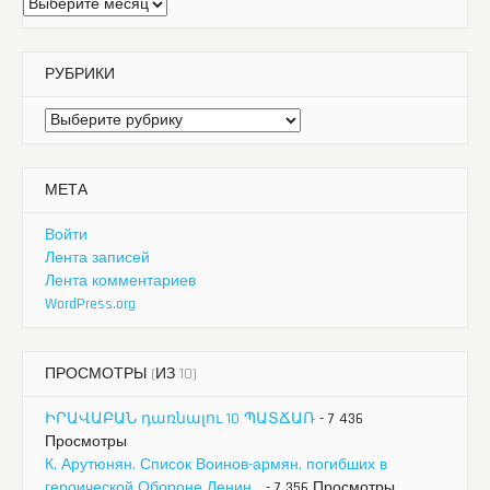
Архивы
РУБРИКИ
Рубрики
МЕТА
Войти
Лента записей
Лента комментариев
WordPress.org
ПРОСМОТРЫ (ИЗ 10)
ԻՐԱՎԱԲԱՆ դառնալու 10 ՊԱՏՃԱՌ
- 7 436
Просмотры
К. Арутюнян. Список Воинов-армян, погибших в
героической Обороне Ленин...
- 7 356 Просмотры