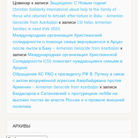
Цовинар
к записи
Защищено: С Новым годом!
Christian Solidarity International about help to the family of
those who returned to Artsakh after torture in Baku – Armenian
Genocide from Azerbaijan
к записи
CSI helps Armenian
families in need (Feb 2021)
Международная организация Христианской
солидарности о помощи семье вернувшегося в Арцах
после пыток в Баку — Armenian Genocide from Azerbaijan
к
записи
Международная организация Христианской
Солидарности (CSI) помогает нуждающимся семьям в
Арцахе
Обращение КС РАО к президенту РФ В. Путину в связи
с актом вооружённой агрессии Азербайджана против
Армении — Armenian Genocide from Azerbaijan
к записи
Багдасаров и Сатановский о протурецком лобби на
высоких постах во власти России и о провале внешней
политики
АРХИВЫ