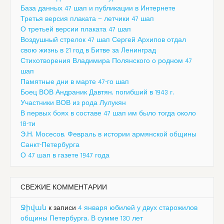
База данных 47 шап и публикации в Интернете
Третья версия плаката — летчики 47 шап
О третьей версии плаката 47 шап
Воздушный стрелок 47 шап Сергей Архипов отдал
свою жизнь в 21 год в Битве за Ленинград
Стихотворения Владимира Полянского о родном 47
шап
Памятные дни в марте 47-го шап
Боец ВОВ Андраник Давтян, погибший в 1943 г.
Участники ВОВ из рода Лулукян
В первых боях в составе 47 шап им было тогда около
18-ти
Э.Н. Мосесов. Февраль в истории армянской общины
Санкт-Петербурга
О 47 шап в газете 1947 года
СВЕЖИЕ КОММЕНТАРИИ
Ջիվան
к записи
4 января юбилей у двух старожилов
общины Петербурга. В сумме 130 лет